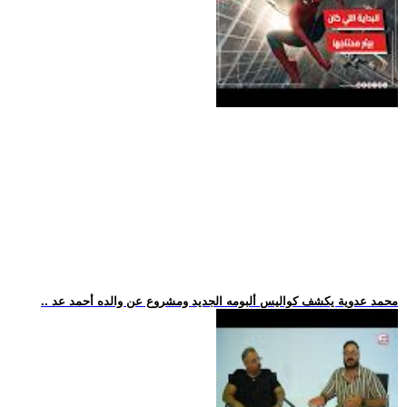
.. محمد عدوية يكشف كواليس ألبومه الجديد ومشروع عن والده أحمد عد