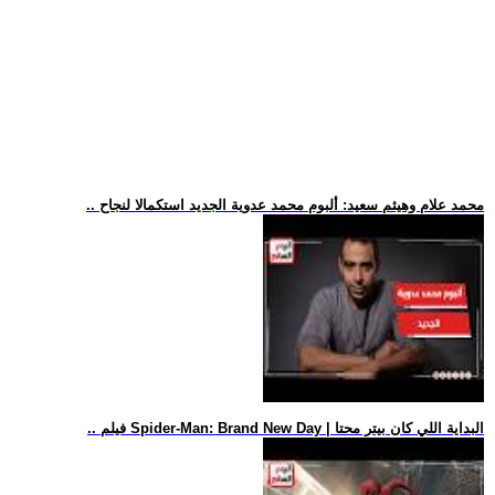
.. محمد علام وهيثم سعيد: ألبوم محمد عدوية الجديد استكمالا لنجاح
.. فيلم Spider-Man: Brand New Day | البداية اللي كان بيتر محتا