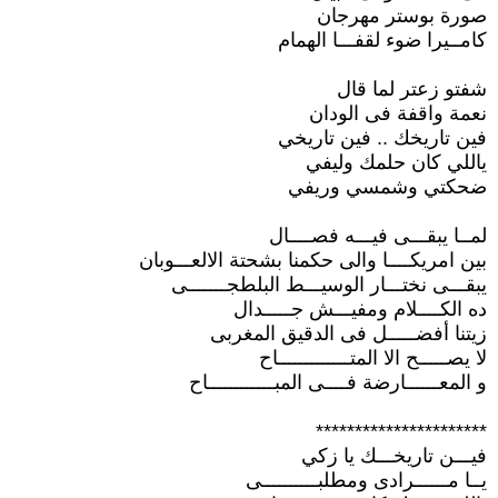
صورة بوستر مهرجان
كامــيرا ضوء لقفـــا الهمام
شفتو زعتر لما قال
نعمة واقفة فى الودان
فين تاريخك .. فين تاريخي
ياللي كان حلمك وليفي
ضحكتي وشمسي وريفي
لمــا يبقـــى فيـــه فصــــال
بين امريكــــا والى حكمنا بشحتة الالعـــوبان
يبقـــى نختـــار الوسيـــط البلطجـــــــى
ده الكــــلام ومفيـــش جـــــدال
زيتنا أفضـــــل فى الدقيق المغربى
لا يصـــــح الا المتـــــــــــــاح
و المعــــــارضة فــــى المبــــــــــــاح
**********************
فيـــن تاريخـــك يا زكي
يــا مــــــرادى ومطلبــــــــــى