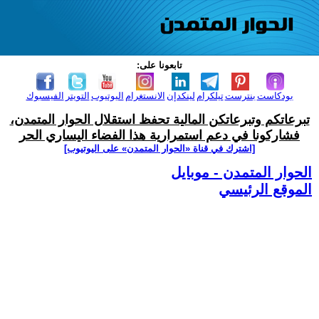
تابعونا على:
بودكاست
بنترست
تيلكرام
لينكدإن
الانستغرام
اليوتيوب
التويتر
الفيسبوك
تبرعاتكم وتبرعاتكن المالية تحفظ استقلال الحوار المتمدن،
فشاركونا في دعم استمرارية هذا الفضاء اليساري الحر
[اشترك في قناة ‫«الحوار المتمدن» على اليوتيوب]
الحوار المتمدن - موبايل
الموقع الرئيسي