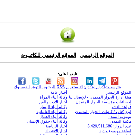
الموقع الرئيسي
الموقع الرئيسي للكاتب-ة
|
تابعونا على:
بنترست
تيلكرام
لينكدإن
الانستغرام
RSS
اليوتيوب
التويتر
الفيسبوك
الموقع الرئيسي
أخبار عامة
هيئة ادارة الحوار المتمدن - للإتصال بنا
وكالة أنباء المرأة
إحصائيات مؤسسة الحوار المتمدن
اخبار الأدب والفن
قواعد النشر
وكالة أنباء اليسار
ابرز كتاب / كاتبات الحوار المتمدن
وكالة أنباء العلمانية
يوتيوب التمدن
وكالة أنباء العمال
مكتبة التمدن
وكالة أنباء حقوق الإنسان
عدد الزوار: 3,429,511,686
اخبار الرياضة
اضافة موضوع جديد
اخبار الاقتصاد