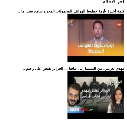
اخر الافلام
.. كلمة أخيرة -أزمة خطوط الهواتف المحمولة.. المخرج سامح سند: ما
.. مهدي لعريبي: من السينما إلى -مافيا-... الجزائر تقبض على زعيم