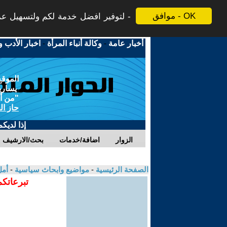
موافق - OK
لتوفير افضل خدمة لكم ولتسهيل عملي
أخبار عامة
-
وكالة أنباء المرأة
-
اخبار الأدب و
الموقع
يسارية
"من أج
حاز ال
إذا لديك
الزوار
اضافة/خدمات
بحث/الارشيف
الصفحة الرئيسية
-
مواضيع وابحاث سياسية
-
أم
تبرعاتكم