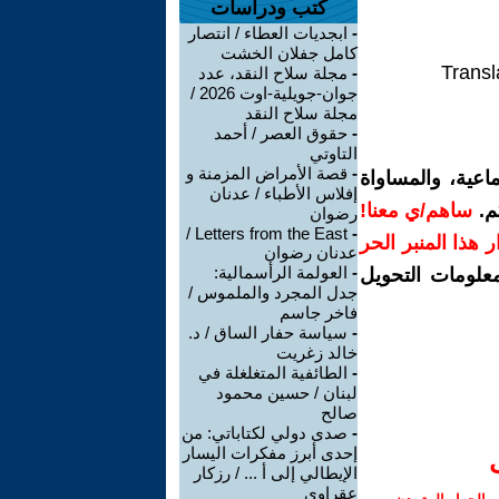
كتب ودراسات
-
ابجديات العطاء / انتصار
كامل جفلان الخشت
Transl
-
مجلة سلاح النقد، عدد
جوان-جويلية-اوت 2026 /
مجلة سلاح النقد
-
حقوق العصر / أحمد
التاوتي
-
قصة الأمراض المزمنة و
اعية، والمساواة
إفلاس الأطباء / عدنان
م.
ساهم/ي معنا!
رضوان
Letters from the East /
-
رار هذا المنبر الحر
عدنان رضوان
-
العولمة الرأسمالية:
معلومات التحويل
جدل المجرد والملموس /
فاخر جاسم
-
سياسة حفار الساق / د.
خالد زغريت
-
الطائفية المتغلغلة في
لبنان / حسين محمود
صالح
-
صدى دولي لكتاباتي: من
إحدى أبرز مفكرات اليسار
الإيطالي إلى أ ... / رزكار
عقراوي