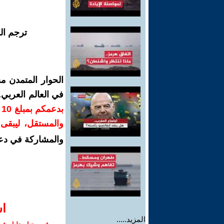
ترجم ال
الحوار المتمدن م
في العالم العربي
ب
والمستقل، ليبقى ص
والمشاركة في دع
ا‫
المزيد.....