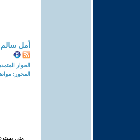
أمل سالم
الحوار المتمدن-العدد: 5144 - 16
المحور: مواض
متى يستوع