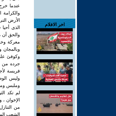
عندما خرج 
والكرامة 
الأرض التى
اخر الافلام
الذى أحيا 
والحق أن م
معركة وخسر
وبالمجان 
وكوفئ على 
جرده من حر
فريسة لأجهز
وليس الوطن
وملبس ومسك
لم تكد الث
الإخوان ، و
من التنازل
الشعب المص