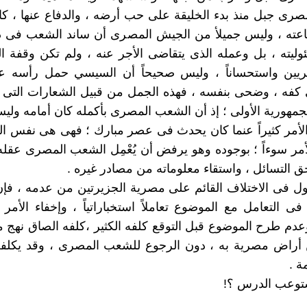
رى جبل منذ بدء الخليقة على حب أرضه ، والدفاع عنها ، كا
اعته ، وليس جميلأ من الجيش المصرى أن ساند الشعب فى ذل
ليته ، بل وعمله الذى يتقاضى الأجر عنه ، ولم تكن وقفة ا
يين واستحساناً ، وليس صحيحاً أن السيسي حمل رأسه ع
كفه ، وضحى بنفسه ، فهذه الجمل من قبيل الشعارات التى ترب
جمهورية الأولى ؛ إذ أن الشعب المصرى بأكمله كان أمامه ولي
لأمر كثيراً عنما كان يحدث فى عصر مبارك ؛ فهى هى نفس ا
لأمر سوءاً ؛ بوجوده وهو يرفض أن يُعْمِل الشعب المصرى عقله 
 التسائل ، واستقاء معلوماته من مصادر غيره .
ل فى الاختلاف القائم على مصرية الجزيرتين من عدمه ، فإ
 فى التعامل مع الموضوع تعاملاً استخباراتياً ، وإخفاء الأمر
دم طرح الموضوع قبل التوقع كلفه الكثير ،كلفه الصاق نهج
ن أراض مصرية به ، دون الرجوع للشعب المصرى ، وقد يكلفه
مة .
ستوعب الدرس ؟!