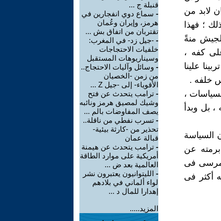
قنبلة ج ...
ن لابد من
-
سماع دوي انفجارين في
هرمز، وإيران وعُمان
ك ؛ فهذا
تقتربان من اتفاق بش ...
لجيش منةً
-
-جيل زد- في المغرب:
خلفيات الاحتجاجات
لى كفه ،
وسيناريوهات المستقبل
ينا علينا
-
وسائل وآليات الاحتجاج..
من زمن -الخصيان
س خلفه .
الأقوياء- إلى -جيل Z ...
لسياسات ،
-
ترامب يتحدث عن فتح
وشيك لمصيق هرمز ونائبه
، بل وبدأ
يصف المفاوضات بالم ...
-
تسرب نفطي من ناقلة..
تحذير من -كارثة بيئية-
ن السياسة
قبالة عمان
-
ترامب يتحدث عن هيمنة
 برمته عن
أمريكية على موارد الطاقة
 مرسى فى
العالمية بعد ض ...
-
الليتوانيون يعتبرون نشر
 أكثر فى
لواء ألماني في بلادهم
إهدارا للمال د ...
المزيد.....