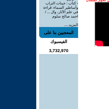
الحوار المتمدن
-
كتاب : جينات التراب
وأساطير السماء: قراءة
في علم الآثار، وال ... /
احمد صالح سلوم
المزيد.....
المعجبين بنا على
الفيسبوك
3,732,970