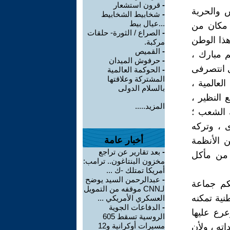
-
قرون استشعار
ش والحرية
-
شخابيط الشخابيط
...عيال بيط
 مكان من
-
الصراع / الثورة- حلقات
هذا الوطن
مركبة.
-
القميص
م مبارك ،
-
حرفوش الميدان
ى انتصرفى
-
الحوكمة العالمية
المشتركة وعلاقتها
عالمية ،
بالسلام الدولى
النظير ،
المزيد.....
ك الشعب ؛
 ، وتركه
أخبار عامة
ن الأنظمة
-
بعد تقارير عن تراجع
؛ من مأكل
مخزون البنتاغون.. ترامب:
أمريكا تمتلك -ك ...
-
عبدالرحمن السيد يوضح
كم جماعة
لـCNN موقفه من التمويل
نية تمكنه
العسكري الأمريكي ...
-
الدفاعات الجوية
عرع عليها
الروسية تسقط 605
مسيرات أوكرانية و12
ته ، ولأن