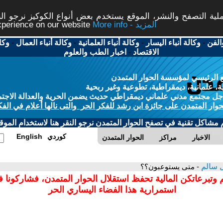
ة التصفح والنشر، الموقع يستخدم بعض أنواع الكوكيز نرجو النق
More info - المزيد
experience on our website
الفن
-
وكالة أنباء اليسار
-
وكالة أنباء العلمانية
-
وكالة أنباء العمال
-
وكا
الاقتصاد
-
اخبار الطب والعلوم
 الرئيسي لمؤسسة الحوار المتمدن
، علمانية، ديمقراطية، تطوعية وغير ربحية
ل مجتمع مدني علماني ديمقراطي حديث يضمن الحرية والعدالة الاجتم
حوار المتمدن على جائزة ابن رشد للفكر الحر والتى نالها أعلام في الفك
م مشاكل تقنية في تصفح الحوار المتمدن نرجو النقر هنا لاستخدام الموقع
كوردي
English
الاخبار
مراكز
الحوار المتمدن
ل سالم
- متى يستوعبون؟؟
 وتبرعاتكن المالية تحفظ استقلال الحوار المتمدن، فشاركونا 
استمرارية هذا الفضاء اليساري الحر