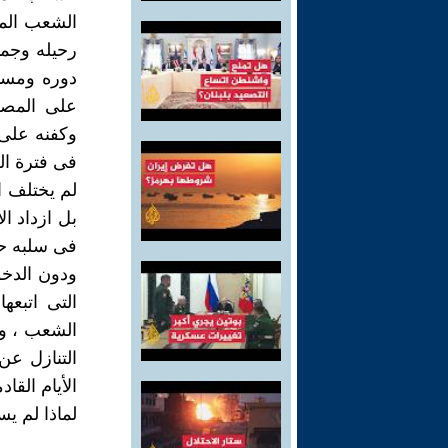
الشعب المص
رحيله وجم
دوره ومسئو
على المصر
وكفنه على 
فى فترة ال
لم يختلف ا
بل ازداد ا
فى سلبه حق
ودون الدخو
التى اتبعها
الشعب ، وع
التنازل ع
الأيام القاد
لماذا لم ي