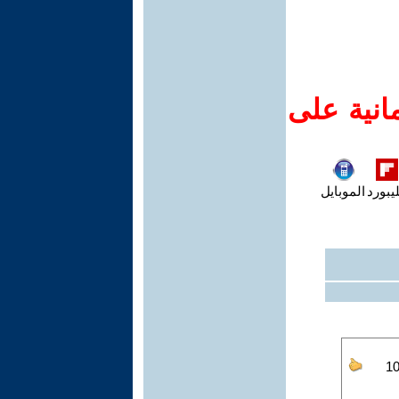
انية على
يبورد
الموبايل