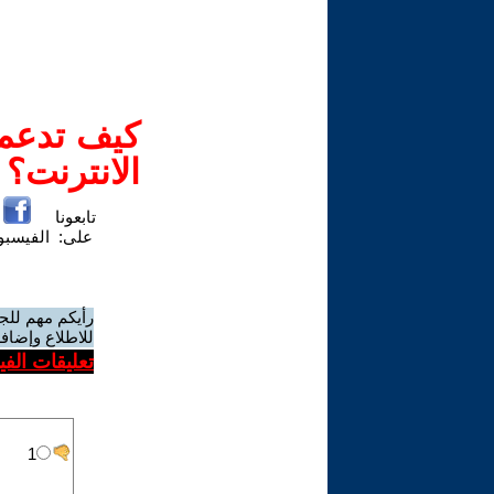
كيف تدعم-
الانترنت؟
تابعونا
على:
الفيسب
رأيكم مهم للج
للاطلاع وإضافة
تعليقات الف