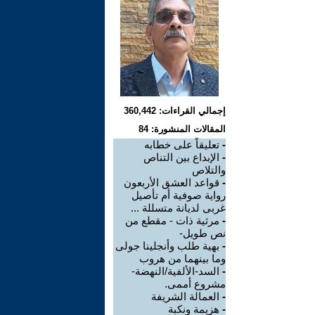
إجمالي القراءات: 360,442
المقالات المنشورة: 84
-
تعليقاً على خطابه
-
الإبداع بين التناص
والتلاص
-
قواعد العشق الأربعون
رواية صوفية أم تأصيل
غربى لديانة متسللة ...
-
مرثية ذات - مقطع من
نص طويل-
-
بهية طلب وأنجلينا جولى
وما بينهما من هروب
-
السد-الألفية/النهضة-
مشروع أممى.
-
العمالة الشريفة
-
هزيمة ونكبة