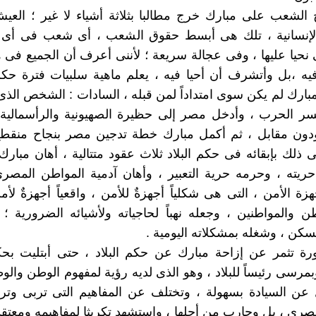
الشعب على مبارك خرج مطالبا بثلاثة أشياء لا غير ؛ العي
الإنسانية ، تلك هى أبسط حقوق الشعب ، أى شعب فى أى
 نحيا عليها ، وفى عجالة سريعة ؛ لأننى أعرف أن الجميع فى 
فيه ،بل وأتشرف أن أحيا فيه ، يعلم ماهية سلبيات فترة حك
بارك لم يكن سوى امتداداً لمن قبله ، السادات : الشخص الذ
 الحرب ، وأدخل مصر إلى حظيرة الصهيونية والرأسمالية ال
ودون مقابل ، ثم أكمل مبارك خطة تدجين مصر بنجاح منقطع 
ذلك بإبقائه فى حكم البلاد ثلاث عقود متتالية ، أهان مبار
يته ، وحرمه حرية التعبير ، وأهان آدمية المواطن المصرى
ة الأمن ، التى هى شكلياً أجهزةٌ للأمن ، واقعياً أجهزةٌ لأم
 والمواطنين ، وجعله نهباً لحاجياته ولأشيائه الضرورية 
ن ، وشغله بمشكلاته اليومية .
ورة تثمر عن إزاحة مبارك عن حكم البلاد ، حتى أبتليت بح
بمرسى رئيساً للبلاد ، وهو الذى لديه رؤية لمفهوم الوطن والوط
 عن السيادة بسهولة ، وتختلف عن المفاهيم التى تربى وتر
رى ، بل وحارب من أجلها ، واستشهد تكريثا لمفاهيمه ومعتقدا