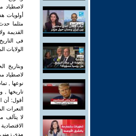
لاصطياد م
أولويات هذه
مثلما حدث 
القديمة ولا
فى التاريخ
الولايات ال
وبتاريخ ا
لاصطياد مص
نوعها , تما
تاريخها , 
أقول: أن ا
النعرات ال
لا يتآلف 
الاقتصادية
مدى زمنى ط