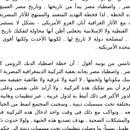
صر , واصطياد مصر يبدأ من تاريخها , وتاريخ مصر العمي
 الخطة , لذا فخطة التهديد المتعمد والممنهج للأثار المصرية 
مع الآثار العراقية آبان الغزو الأمريكى - بشكل لا يستثن
 القبطية ولا الإسلامية يجعلنى أظن أنها محاولة لتفكيك تاريخ 
 , لمصلحة دولة لا تاريخ لها , لكونها الأحدث ولكنها أقوى
متحدة الأمريكية .
لخامس من يونيه أقول : أن خطة اصطياد الديك الرومى 
ر , واصطياد مصر يجابه بعقبة التركيبة الديمغرافية المصرية ا
سك مكوناتها ولحمتها , لا اثنية ولا عرقية ولا طائفية حقيقية م
ولزم أن يتم تفكيك هذه التركيبة , ولا أزايد على نفسى وعلى 
لدور الأكبر فى ذلك أنيط به لدول عربية , عبر تنظيمات وهابي
مختلفة تحت مسميلت دينية , وسحبت المجتمع لنمط من الحياة
معه . وتواكب مع ذلك فى وقت واحد ادخال هذه التركيبة فى
 والمشكلات الصحية , بهدف تصديع هذه الجبهة , ولولا حدوث ذ
ويل نسبياً- ما وصلت تنظيمات تحت مسميات دينية إلى حكم