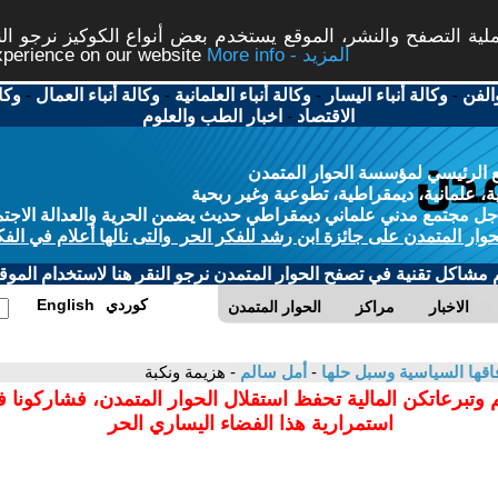
ة التصفح والنشر، الموقع يستخدم بعض أنواع الكوكيز نرجو النق
More info - المزيد
experience on our website
الفن
-
وكالة أنباء اليسار
-
وكالة أنباء العلمانية
-
وكالة أنباء العمال
-
وكا
الاقتصاد
-
اخبار الطب والعلوم
 الرئيسي لمؤسسة الحوار المتمدن
، علمانية، ديمقراطية، تطوعية وغير ربحية
ل مجتمع مدني علماني ديمقراطي حديث يضمن الحرية والعدالة الاجتم
حوار المتمدن على جائزة ابن رشد للفكر الحر والتى نالها أعلام في الفك
م مشاكل تقنية في تصفح الحوار المتمدن نرجو النقر هنا لاستخدام الموقع
كوردي
English
الاخبار
مراكز
الحوار المتمدن
فاقها السياسية وسبل حلها
-
أمل سالم
- هزيمة ونكبة
 وتبرعاتكن المالية تحفظ استقلال الحوار المتمدن، فشاركونا 
استمرارية هذا الفضاء اليساري الحر