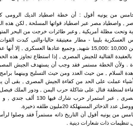
لخامس من يونيه أقول : أن خطة اصطياد الديك الرومى 
ر , واصطياد مصر عبر اصطياد قواتها المسلحة , لكن هذه ال
ية وتحت مظلة أمريكية , وعبر طائرات خرجت من البحر الم
 العسكرية بليبيا - مطار معيتيقة حاليا-والتى كبدت القوا
المصرية من 10,000 :15,000 شهيد, وجميع عتادها العسكرى , إلا أنه
العقيدة القتالية للجيش المصرى , إذا استطاع تجاوز هذه الخ
دة . ولأن الخطة مستمر فقد وجب أن يستهدف الجيش المصر
ة السلام , من حيث العدد ومن حيث التسليح وبينهما برامج 
أشياء عملت على الحد من كفاءة الجيش المصرى , بقى أن ي
اءة لمنطقة قتال على شاكلة حرب اليمن , ودور الملك فيصل
الجيش المصرى , عبر استمرار حرب شارك فيها 0
عدد الذخائر المستهلكة 20مليون طلقه ذخيرة.
خامس من يونيه أقول أن التاريخ ذاته مستمراً فقد وصلوا لر
 تنظيمات ذات شعارات دينية .