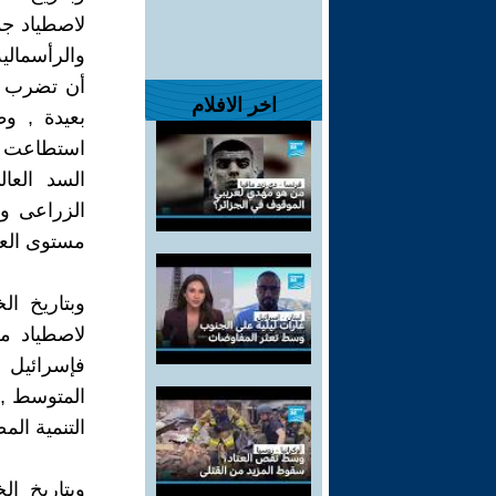
لاصطياد جم
والرأسمالية
أن تضرب أم
اخر الافلام
بعيدة , و
استطاعت ا
السد العا
الزراعى و
مستوى العا
وبتاريخ ا
لاصطياد مص
فإسرائيل 
المتوسط , 
التنمية المص
وبتاريخ ا