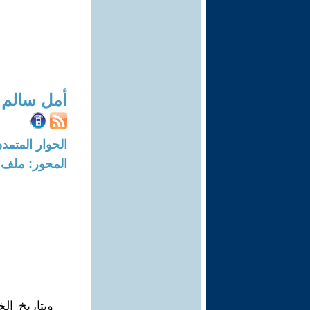
أمل سالم
الحوار المتمدن-العدد: 4116 - 3
المحور: ملف -
وبتاريخ ا