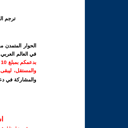
ترجم ال
الحوار المتمدن م
في العالم العربي
ب
والمستقل، ليبقى ص
والمشاركة في دع
ا‫