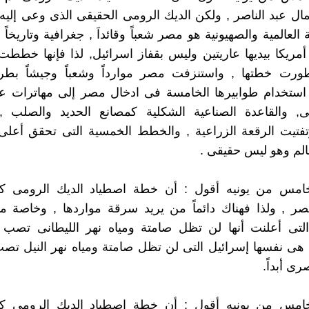
ال عبد الناصر , ولكن الديك الرومى الحقيقى الذى وعى إليه 
 العالمية والصهيونية هو مصر شعباً وقائداَ , جغرافية وتاريخاً
ريكا بيديها عاريتين وليس بقفاز اسرائيل, لذا فإنها خططت
طورت خطتها , واستنزفت مصر موارداً وشعباً وجيشاً بطر
ستخدام طوابيرها الخامسة فى ادخال مصر إلى مهاترات ع
لى, والقاعدة الصناعية الشكلية كمصانع الحديد والصلب , 
تفتيت الرقعة الزراعية , والخطط الخمسية التى تحقق أعلى
لم وهو ليس حقيقى .
لخامس من يونيه أقول : أن خطة اصطياد الديك الرومى 
ر , ولذا فهناك دائماً من يريد سرقة مواردها , وخاصة ميا
التى أعلنت أنها لن تظل صامتة ومياه نهر الليطانى تصب 
هى نفسها إسرائيل التى لن تظل صامتة ومياه نهر النيل تص
رى أبداً.
لخامس من يونيه أقول : أن خطة اصطياد الديك الرومى 