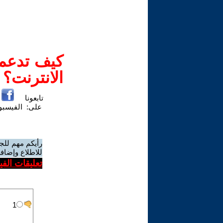
كيف تدعم-
الانترنت؟
تابعونا
على:
الفيسب
رأيكم مهم للج
للاطلاع وإضافة
تعليقات الف