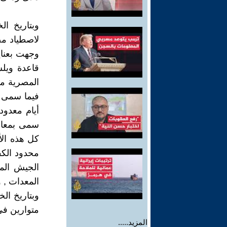
وبتاريخ ا
لاصطياد مص
وجهت بعنا
قاعدة ويلس
فيما سمى ب
أيام معدو
سمى بمعاهد
كل هذه ال
محدود الكف
المعدات , ووصل 
وبتاريخ ال
متوارين فى
المزيد.....