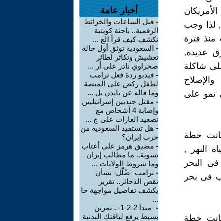
أخبار عامة
الأمريكان
-
قبل الساعات والخرائط
 , لذا وجب
الرقمية.. باحثة كويتية
 منذ فترة
تكشف كيف قرأ الع ...
-
السعودية توثق أول حالة
ق عديدة,
تعشيش وتكاثر لطائر
لى شاكلة
صحراوي نادر على أر ...
-
فيديو ردة فعل ترامب
والإصلاح
لطفل ركض على المنصة
وما قاله عن بايدن يل ...
 نمو على
-
مقتل جنديين إسرائيليين
وإصابة 4 أشخاص مع
تصعيد الغارات على ج ...
-
هل تستفيد السعودية من
كانت خطة
حرب إيران؟
-
مضيق هرمز على أعتاب
ه النهر ,
تسوية.. ما مطالب إيران
فى البحر
وما شروط الولايات ...
-
ترامب -ضُلّل- بشأن
ب فى بحر
نقص الذخائر.. تقرير
يكشف تفاصيل مواجهة حا
...
-
-مبدأ 2-2-1- ـ تمرين
بسيط يرفع لياقتك البدنية
كانت خطة