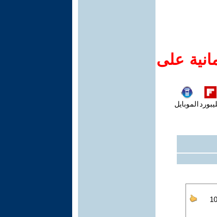
انية على
يبورد
الموبايل