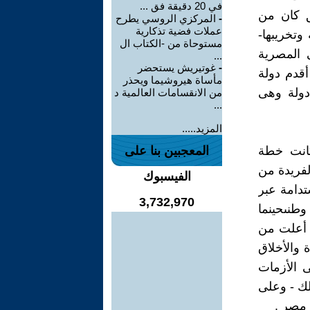
في 20 دقيقة فق ...
ق كان من
-
المركزي الروسي يطرح
عملات فضية تذكارية
وتخريبها-
مستوحاة من -الكتاب ال
ى المصرية
...
-
غوتيريش يستحضر
أقدم دولة
مأساة هيروشيما ويحذر
 دولة وهى
من الانقسامات العالمية د
...
المزيد.....
كانت خطة
المعجبين بنا على
لفريدة من
الفيسبوك
ستدامة عبر
3,732,970
وطنىحينما
ة أعلت من
 والأخلاق
 الأزمات
لك - وعلى
 مصر .