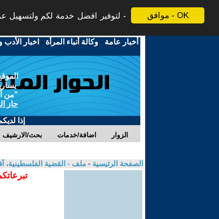
موافق - OK
لتوفير افضل خدمة لكم ولتسهيل عملي
أخبار عامة
-
وكالة أنباء المرأة
-
اخبار الأدب و
الموقع
يسارية
"من أج
حاز ال
إذا لديك
الزوار
اضافة/خدمات
بحث/الارشيف
الصفحة الرئيسية
-
ملف - القضية الفلسطينية، آ
تبرعاتكم