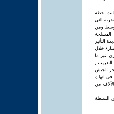
كانت خطة
ضربة التى
توسط ومن
ت المسلحة
ا عديمة التأثير
سارة خلال
ى عبر ما
التدريب ,
جر الجيش
 فى انهاك
13 ألف جندي , و الآلاف من
أس السلطة