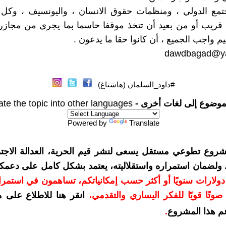
تمع الدولي ، ومنظمات حقوق الانسان ، واليونسيف ، وكل م
 قريب أو من بعيد أن تتخذ موقفا حاسما بما يجري من مجازر 
 واجب الجميع ، أن كانوا حقا ما يدعون .
dawdbagad@y
#داود_السلمان (هاشتاغ)
موضوع إلى لغات أخرى -
ate the topic into other languages
Powered by
Translate
شروع تطوعي مستقل يسعى لنشر قيم الحرية، العدالة الاجتم
. ولضمان استمراره واستقلاليته، يعتمد بشكل كامل على دعمك
دعمكم بمبلغ 10 دولارات سنويًا أو أكثر حسب إمكانياتكم، تساهمون في استم
وتًا قويًا للفكر اليساري والتقدمي
،
انقر هنا للاطلاع على 
م هذا المشروع
.