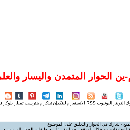
ين الحوار المتمدن واليسار والعلم
وك
التويتر
اليوتيوب
RSS
الانستغرام
لينكدإن
تيلكرام
بنترست
تمبلر
بلوكر
فل
ميع - شارك في الحوار والتعليق على الموضوع
 التعليقات من خلال الموقع نرجو النقر على - تعليقات الحوار المتمدن -