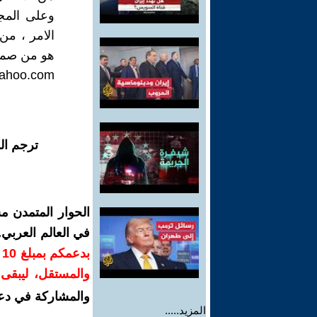
وعلى المج
الامر ، من
هو من صميم
ahoo.com
ترجم ال
الحوار المتمدن م
في العالم العربي
ب
والمستقل، ليبقى ص
والمشاركة في دع
المزيد.....