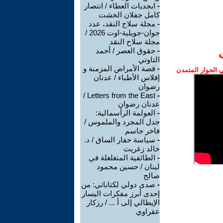
-
ابجديات العطاء / انتصار
كامل جفلان الخشت
-
مجلة سلاح النقد، عدد
جوان-جويلية-اوت 2026 /
مجلة سلاح النقد
-
حقوق العصر / أحمد
التاوتي
-
قصة الأمراض المزمنة و
الحوار المتمدن
إفلاس الأطباء / عدنان
رضوان
Letters from the East /
-
عدنان رضوان
-
العولمة الرأسمالية:
جدل المجرد والملموس /
فاخر جاسم
-
سياسة حفار الساق / د.
خالد زغريت
-
الطائفية المتغلغلة في
لبنان / حسين محمود
صالح
-
صدى دولي لكتاباتي: من
إحدى أبرز مفكرات اليسار
الإيطالي إلى أ ... / رزكار
عقراوي