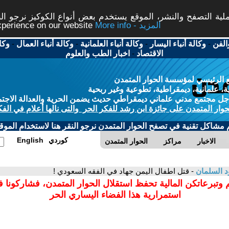
ة التصفح والنشر، الموقع يستخدم بعض أنواع الكوكيز نرجو النق
More info - المزيد
experience on our website
الفن
-
وكالة أنباء اليسار
-
وكالة أنباء العلمانية
-
وكالة أنباء العمال
-
وكا
الاقتصاد
-
اخبار الطب والعلوم
 الرئيسي لمؤسسة الحوار المتمدن
، علمانية، ديمقراطية، تطوعية وغير ربحية
ل مجتمع مدني علماني ديمقراطي حديث يضمن الحرية والعدالة الاجتم
حوار المتمدن على جائزة ابن رشد للفكر الحر والتى نالها أعلام في الفك
م مشاكل تقنية في تصفح الحوار المتمدن نرجو النقر هنا لاستخدام الموقع
كوردي
English
الاخبار
مراكز
الحوار المتمدن
د السلمان
- قتل اطفال اليمن جهاد في الفقه السعودي !
 وتبرعاتكن المالية تحفظ استقلال الحوار المتمدن، فشاركونا 
استمرارية هذا الفضاء اليساري الحر