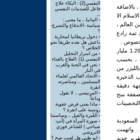
النفسي(2) : البكاء علاج
 بالاضافة
فاعل للصدمات النفسي
...
اسلام الا
-
المانيا .. ما معنى :
 العالم ،
سياسة -الاندفاع والتسرع-
؟
 ثمة رادع
-
دخول بريطانيا لمحاربة
لخصوص .
داعش هل نعده طريقا نحو
الخلاص ؟
فقد اشترت السعودية الشهر الماضي قنابل ذكية من أمريكا تبلغ قيمتها 1.29 مليار
-
من اسرار التحليل
ن ، بحسب
النفسي (1) :العلاج بالغناء
-
نحن في الجنة والغرب
الليزر من
في النار
-
الاتحاد العالمي لعلماء
 من علب الذخيرة
المسلمين .. ومناصرته
هة دقيقة
انقرة
-
المرنيسي .. لا نقول
لصفقة منح
وداعاً
فة إلى 1.500 قنبلة لهدم “التحصينات
-
ماذا يعني فرض عقوبة
روسية على انقرة ؟
-
القُبرة والفيل .. وساستنا
السعودية
-
صورة المرأة في (أنتِ
صباحي ) للشاعر فوزي
. واتهمت
الاتروشي
قرير جديد
-
ابو ظبي هل لعبت صح ؟