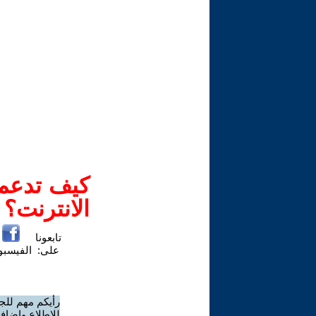
كيف تدعم-
الانترنت؟
تابعونا
على:
الفيسب
رأيكم مهم للج
للاطلاع وإضافة