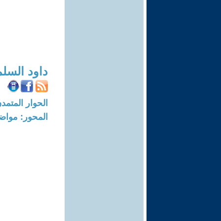
داود السل
الحوار المتمدن-العدد: 5010 - 15
المحور: مواض