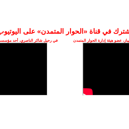
شترك في قناة «الحوار المتمدن» على اليوتيوب
ز، عضو هيئة إدارة الحوار المتمدن
في رحيل شاكر الناصري، أحد مؤسسي 