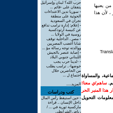
حزب الله؟ لبنان وإسرائيل
ن يعنيها
يتفقان على -قائم ...
-
سوريا تدين الاعتداءات
، لأن هذا
الحوثية على منطقة
نجران في السعودية
-
إعلام: إدارة ترامب تدافع
عن كنيسة أرثوذكسية
روسية في الولايا ...
-
مصر.. الداخلية توقف
شابا أغضب المصريين
ووالدته توجه رسالة مؤ ...
Transl
-
إصابة عنصر بالجيش
اللبناني جنوبي البلاد
-
-لدينا حرب يجب
خوضها-.. ترامب يطلب
من الحاضرين خلال
اجتماع ل ...
اعية، والمساواة
م.
ساهم/ي معنا!
المزيد.....
رار هذا المنبر الحر
كتب ودراسات
معلومات التحويل
-
حين استيقظ رأس المال
داخل الإنسان .. قراءة
ماركسية ثورية في ... /
رياض الشرايطي