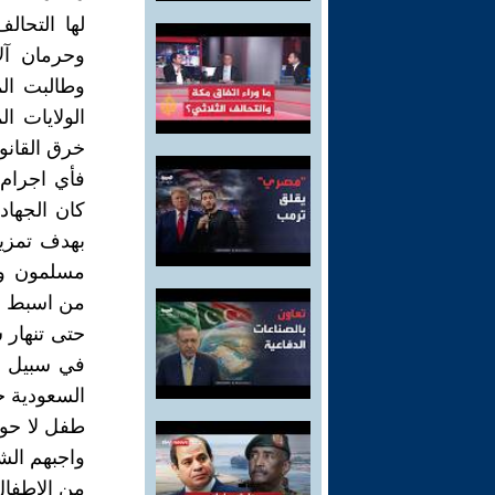
لها التحا
وحرمان آل
وطالبت الم
الولايات ا
خرق القانو
فأي اجرام 
كان الجهاد
بهدف تمزي
مسلمون ويد
من اسبط ح
حتى تنهار 
في سبيل ال
السعودية جه
طفل لا حول 
واجبهم الش
من الاطفال