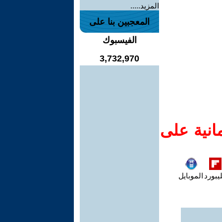
المزيد.....
المعجبين بنا على
الفيسبوك
3,732,970
انية على
يبورد
الموبايل