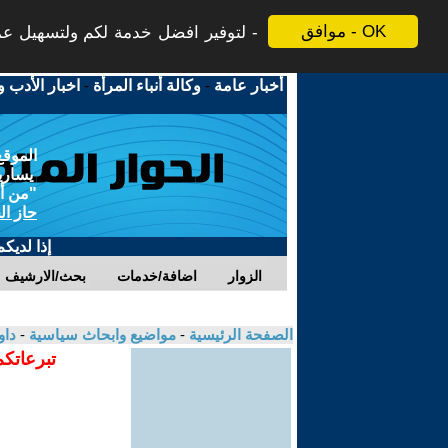
موافق - OK
لتوفير افضل خدمة لكم ولتسهيل عملي
أخبار عامة
-
وكالة أنباء المرأة
-
اخبار الأدب و
الموقع
يسارية
"من أج
حاز ال
إذا لديك
الزوار
اضافة/خدمات
بحث/الارشيف
الصفحة الرئيسية
-
مواضيع وابحاث سياسية
-
داو
تبرعاتكم