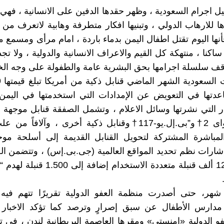
ل اجرام السعودية ، وظهر حقدها الدفين على الانسانية ، فهي ،
 للارهاب الدولي ، وتبنيها افكار متطرفة وهابية لاتعرف من ال
نها اليوم تقتل اطفال اليمن بدماء باردة ، امام مرأى ومسمع من
كنا ، منتهكة كل القيم والاعراف الانسانية والدولية ، ولا تجد
قف سلسلة اجرامها بحق البشرية عامة والطفولة على وجه ا
اعدتها في التعويض عن الإمدادات التي استخدمتها في اليم
ر التي نشرتها وسائل الاعلام ، وتشمل الصفقة قنابل موجهة ب
طراز “بيفواى 2†و”بى.إل.يو-117†وقنابل ذكية أخرى ، وآلافاً
لمباشرة المشتركة لتحويل القنابل القديمة إلى أسلحة موج
شارات نظم تحديد المواقع العالمية (جى.بى.إس) ، وتتضمن ا
السعودية 12 ألف قنبلة متعددة الاستخدام إضا
هر، حتى أصدرت منظمة العفو الدولية تقريرًا تتهم فيه 
مدارس الأطفال عن سبق إصرارٍ وترصد كما تؤكد الاخبار 
و الدولية «امنستي» ومقرها العاصمة البريطانية لندن ، في ت