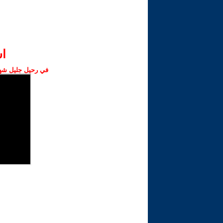
ا‫
في رحيل جليل شهبا