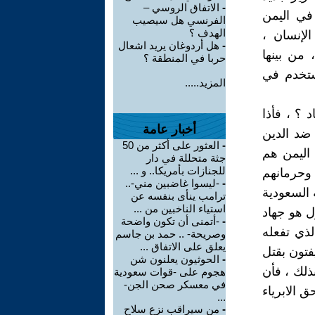
-
الاتفاق الروسي –
في اليمن
الفرنسي هل سيصيب
الهدف ؟
لإنسان ،
-
هل أردوغان يريد اشعال
 من بينها
حربا في المنطقة ؟
ستخدم في
المزيد.....
 ؟ ، فأذا
أخبار عامة
 ضد الدين
-
العثور على أكثر من 50
اليمن هم
جثة متحللة في دار
للجنازات بأمريكا.. و ...
وحرمانهم
-
-ليسوا غاضبين مني-..
السعودية
ترامب ينأى بنفسه عن
استياء الناخبين من ...
ل هو جهاد
-
-أتمنى أن تكون واضحة
لذي تفعله
وصريحة- .. حمد بن جاسم
يعلق على الاتفاق ...
فتون بقتل
-
الحوثيون يعلنون شن
بذلك ، فأن
هجوم على -قوات سعودية
في معسكر صحن الجن-
 الابرياء
...
-
من سيراقب نزع سلاح