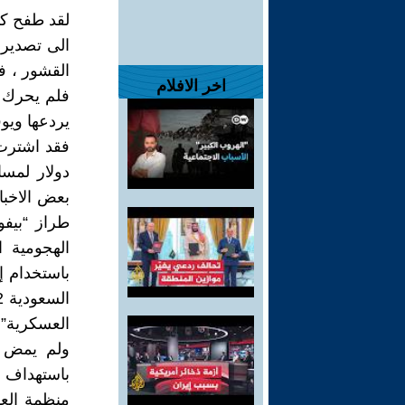
لقد طفح كي
الى تصديرها
القشور ، فأ
اخر الافلام
فلم يحرك سا
يردعها ويو
دولار لمس
بعض الاخبا
الهجومية ا
باستخدام إ
العسكرية”.
ولم يمض ش
باستهداف 
منظمة العف