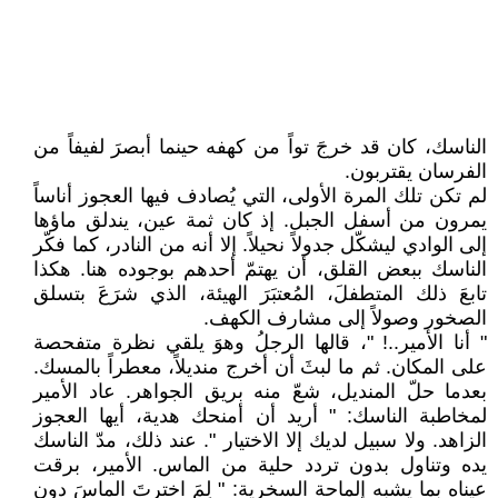
الناسك، كان قد خرجَ تواً من كهفه حينما أبصرَ لفيفاً من
الفرسان يقتربون.
لم تكن تلك المرة الأولى، التي يُصادف فيها العجوز أناساً
يمرون من أسفل الجبل. إذ كان ثمة عين، يندلق ماؤها
إلى الوادي ليشكّل جدولاً نحيلاً. إلا أنه من النادر، كما فكّر
الناسك ببعض القلق، أن يهتمّ أحدهم بوجوده هنا. هكذا
تابعَ ذلك المتطفلَ، المُعتبَرَ الهيئة، الذي شرَعَ بتسلق
الصخور وصولاً إلى مشارف الكهف.
" أنا الأمير..! "، قالها الرجلُ وهوَ يلقي نظرة متفحصة
على المكان. ثم ما لبثَ أن أخرج منديلاً، معطراً بالمسك.
بعدما حلّ المنديل، شعّ منه بريق الجواهر. عاد الأمير
لمخاطبة الناسك: " أريد أن أمنحك هدية، أيها العجوز
الزاهد. ولا سبيل لديك إلا الاختيار ". عند ذلك، مدّ الناسك
يده وتناول بدون تردد حلية من الماس. الأمير، برقت
عيناه بما يشبه إلماحة السخرية: " لِمَ اخترتَ الماسَ دون