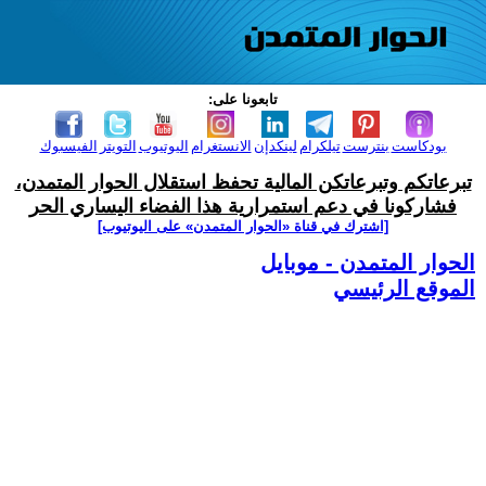
تابعونا على:
بودكاست
بنترست
تيلكرام
لينكدإن
الانستغرام
اليوتيوب
التويتر
الفيسبوك
تبرعاتكم وتبرعاتكن المالية تحفظ استقلال الحوار المتمدن،
فشاركونا في دعم استمرارية هذا الفضاء اليساري الحر
[اشترك في قناة ‫«الحوار المتمدن» على اليوتيوب]
الحوار المتمدن - موبايل
الموقع الرئيسي