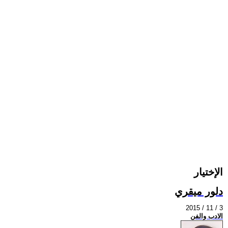
الإختيار
دلور ميقري
2015 / 11 / 3
الادب والفن