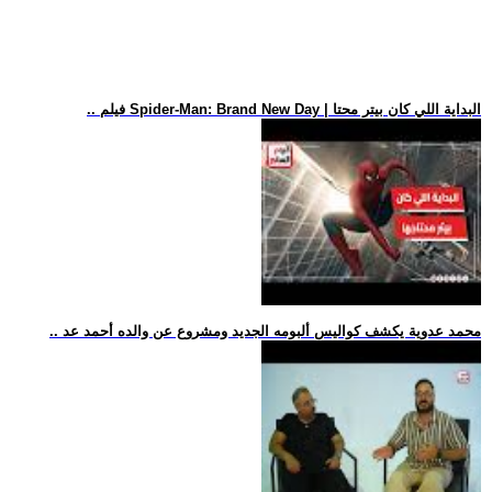
.. فيلم Spider-Man: Brand New Day | البداية اللي كان بيتر محتا
.. محمد عدوية يكشف كواليس ألبومه الجديد ومشروع عن والده أحمد عد