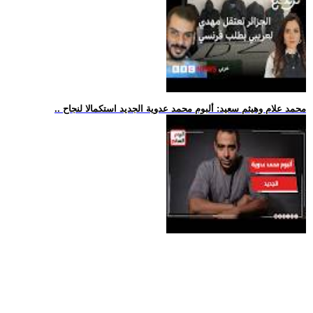
.. محمد علام وهيثم سعيد: ألبوم محمد عدوية الجديد استكمالا لنجاح