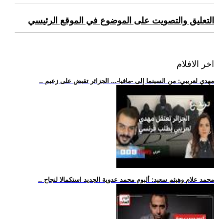
التعليق والتصويت على الموضوع في الموقع الرئيسي
اخر الافلام
.. مهدي لعريبي: من السينما إلى -مافيا-... الجزائر تقبض على زعيم
.. محمد علام وهيثم سعيد: ألبوم محمد عدوية الجديد استكمالا لنجاح