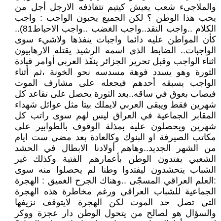
والملاجىء شعب يعيش كيتيم تتقاذفه الارجل أجل من
يحب هذا الوطن ؟ لكن الجميع يحبون الواجب : واجب
الكلام ..واجب النقد..واجب الغضب ..واجب الاحباط81)..
كأن المواطن عليه دائما واجبات ينفذها ولاشيء سوى
الواجبات.. الضابط الذي اسمه الرشيد يقتله الارهابيون
اثناء الواجب وقبل تحرير الجزائر ينفّذ العربي أوامر قيادة
الثورة وهو يسدد فوهة مسدسه نحو الخونة ،ثم أثناء
الواجب يسبقه أحدهم فيجعله على مشارف الموت
فيصاب بعوق في ساقه..بعد الثورة يحصل على تقاعد كل
شهرين فقط ويبقى العربي لايملك بيتا مثل عوائل شهداء
المقابر الجماعية في العراق ليس لهم سوى راتب كل
شهرين ويحصلون عليه بمذلة الوقوف بالطوابير على
مكاتب الصيرفة او البنوك وكالعادة بعد مضي ست ايام
من الشهر الجديد..وهاهم أولادنا الابطال في الحشد
الشعبي يفتدون الوطن بأعمارهم الفتية وكذلك غير
الشباب يتحشدون ليفتدوا وطنا لم يحصلوا منه سوى
:العلم العراقي المسجّى ..وهناك الجرح الغميق : الهجرة
الجماعية للشباب العراقي ورغم مخاطرة هذه الهجرة
التي تصل حد الموت لكن الهجرة لايتوقف نزيفها
والسؤال هو لصالح من يتحول الوطن دار عجزة ووكر