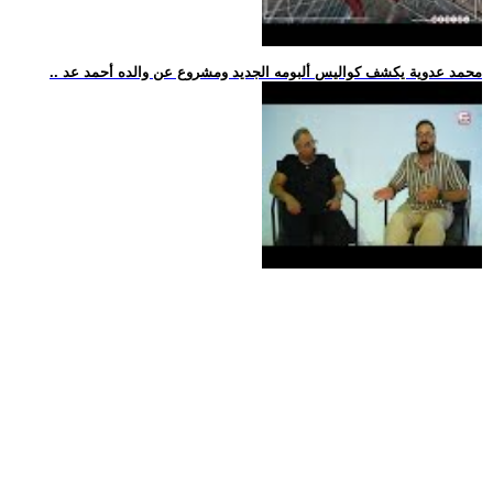
.. محمد عدوية يكشف كواليس ألبومه الجديد ومشروع عن والده أحمد عد