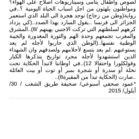
لصوص وأطفال يتامى وسيناريوهات اصلاح على الهواء؟
ومواطنون يلهثون من اجل اسباب الحياة اليومية ؟..في
رواية(وطن من زجاج) توجد هجرة الى البلد الذي استعمر
الجزائر الى فرنسا ..يقول السارد بهذا الصدد..(كي يزداد
كرههم لسلطتهم التي تركت الاجنبي يهينهم /8)..المشرق
والمغرب تجمعهم وحدة الهم والثورة المغدورة والخيبة
الوطنية نفسها..(الوطن الذي حاربوا لأجله لم يعد
يستوعبهم .لم يعد يتسع لأحلامهم ولصدقهم وان الشهداء
الذين استشهدوا لأجله مجرد تواريخ يتذكرها الكبار
وفولكلورا واحتفالا 12)..في اوطاننا لاتبدأ الحكاية تحت
نخلة أو سدرة أو شجرة بمبر أو توت أو بيت العائلة
..صارت (الحكاية تبدأ من المقبرة8)..
*عمود صحفي أسبوعي/ صحيفة طريق الشعب / 30/
أيلول/ 2015