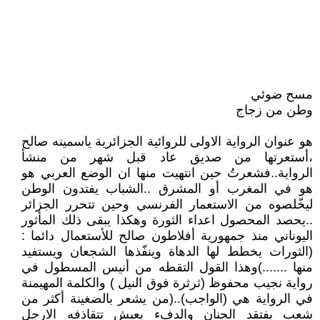
مسح ضوئي
وطن من زجاج
هو عنوان الرواية الاولى للروائية الجزائرية ياسمينه صالح
،أستعرتها من صديق عاد قبل شهر من منشأ
الرواية..فشعرتُ حين انتهيت منها ان الوضع العربي هو
هو في المغرب أو المشرق ..الشباب يفتدون الوطن
ليخّلصوه من الاستعمار الفرنسي وحين تتحرر الجزائر
..يحصد المحصول اعداء الثورة وهكذا يبقى ذلك المأثور
اليوناني منذ جمهورية أفلاطون صالح للأستعمال دائما :
(الثورات يخطط لها الدهاة وينفّذها الشجعان ويستفيد
منها .......)وهذا القول التقطه من أنيس المسطول في
رواية نجيب محفوظ (ثرثرة فوق النيل ) والكلمة المهيمنة
في الرواية هي (الواجب)..(من يشعر بالضغينة أكثر من
شعب يفتقد الحنان والدفء يعيش تتقاذفه الارجل