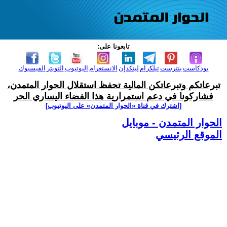
تابعونا على:
بودكاست
بنترست
تيلكرام
لينكدإن
الانستغرام
اليوتيوب
التويتر
الفيسبوك
تبرعاتكم وتبرعاتكن المالية تحفظ استقلال الحوار المتمدن،
فشاركونا في دعم استمرارية هذا الفضاء اليساري الحر
[اشترك في قناة ‫«الحوار المتمدن» على اليوتيوب]
الحوار المتمدن - موبايل
الموقع الرئيسي