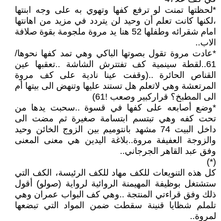
*لحظتها تمنت لو ترفع كفها وتهوي به على وجه ابنتها
،لكنها كانت تعلم أن وحيد لن يتردد في مزيد من اهانتها
امام شقرائه وطفلها 52 هنا يد مروة ملجومة بقوة صلافة
الاب..
*عادت مروة تقول بصوتها الباكي وهي تمد كفها نحوها/
61..لقطة سينمية كف تفتترش الشاشة ..تعقبها عين
القناص الحائرة ..(وقفت عينا نادية على كف مروة
المرتعشة وهي لاتعلم هل تستند عليها وتنهض الى بيتها أم
الى المطبخ؟ قراركبير وصعب !61)
*وضع أصابعه على كفها في قسوة ..سحبت يدها من
تحت كفه وهي تبتسم ابتسامة صغيرة ثم مضت الى
داخل البيت 74 مشهد بانتوميم بين الزوج الخائن وحيد
والزوجة العفيفة مروة..بلاغة اليدين هي معنى المعنى
وفق عبد القاهر الجرجاني..
(*)
كل هذه التنويعات للكف مهاد للكف الرئيسة، الكف التي
ستشتغل بوظيفة المهيمنة الروائية لرواية (صولو) أقول
ذلك وفق قراءتي المنتجة ..وهي كف البواب عمران وهي
تلملم شظايا قنينة سقطت ضمن المواد التي تبضعها
لمروة..