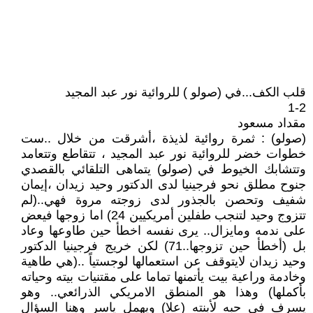
قلب الكف...في (صولو ) للروائية نور عبد المجيد
1-2
مقداد مسعود
(صولو) : ثمرة روائية لذيذة ،أشرقت من خلال ..ست
خطوات خضر للروائية نور عبد المجيد ، تتقاطع وتتعامد
وتتشابك الخيوط في (صولو) يتماهى التلقائي بالقصدي
جنوح مطلق نحو فرجينيا لدى الدكتور وحيد زيدان ،إيمان
شفيف وتحصن بالجذور لدى زوجته مروة فهي..(لم
تتزوج وحيد لتنجب طفلين أمريكيين 24) اما زوجها فيعض
على ندمه ومايزال.. يرى نفسه اخطأ حين طاوعها وعاد
بل (أخطأ حين تزوجها..71) لكن خريج فرجينيا الدكتور
وحيد زيدان لايتوقف عن استعمالها لوجستياً ..(هي طاهية
وخادمة وراعية بيت يأتمنها تماما على مقتنيات بيته وحياته
بأكملها) وهذا هو المنطق الامريكي الذرائعي.. وهو
يسرف في حبه لأبنته (علا) ويهمل ياسر وهنا السؤال