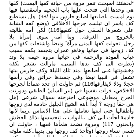
*لحظتئذ اصبحت تنفر مروة من خيانة كفها اليست( كفها
هي وحدها التي فتحت عليها باب الجحيم وأسقطتها فيها
يوم لمست باصابعها اصابع حارس بيتها /98)..هل تستطيع
كف ياسر ان تبلسم جرحها الأخلاقي (وضع كفه الشابة
على شعرها الملقى حول كتفيها116) لكن أمه طالبته
بالخروج من الغرفة.. وما أمه سوى إمرأة بلا
رجل..تحولت كفها اليمنى مرآة ً ونبضاً واشتعلت كفها من
كف زوجها في حياتها وهاهو عمران يتجسد بكفه بسبب
غياب المودة والرحمة في حياتها مروة خيمة بلا وتد
(نظرت الى كف يدها اليمنى، مازالت تشعر بكفه
وخشونتها على أصابعها .منذ تلك الليلة وكف حارس بيتها
تشعل في قلبها نبضاً وفي جسدها حرائق وفي رأسها
خجلا وذلا لايفارقها116) ثم حاولت ان تجد ضمادا لجرحها
الاخلاقي، فرات نفسها في (بير السلم) الطبقي ودوزنت
الجرح بمعادل موضوعي اجترحته بسؤال شرعي (هل
هي حقاً زوجة ؟ أبداً .ابنة الشيخ الجليل خادمة لدى زوجها
وأطفالها حتى ابنتها تعاملها على هذا الاساس .ربما لأنها
خادمة لجأت الى كف ،،البواب ،، تتحسسها بذاك العطش
والجنون 117) ومروة تضمد ظمأها فقهيا ، حاولت ان
تنسى نساء زوجها (وتأخذ كف زوجها بين يديها..كفه ملوثة