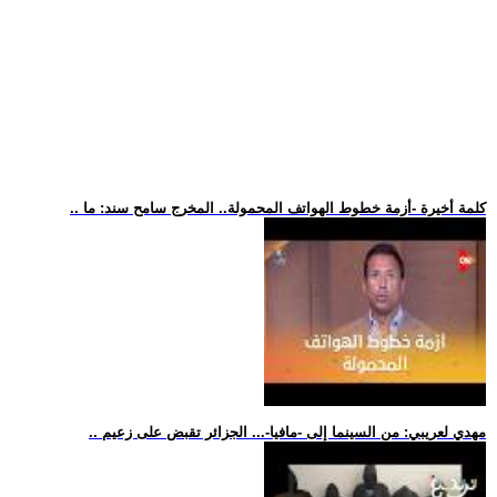
.. كلمة أخيرة -أزمة خطوط الهواتف المحمولة.. المخرج سامح سند: ما
.. مهدي لعريبي: من السينما إلى -مافيا-... الجزائر تقبض على زعيم