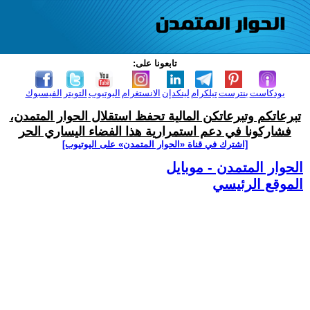
تابعونا على:
بودكاست
بنترست
تيلكرام
لينكدإن
الانستغرام
اليوتيوب
التويتر
الفيسبوك
تبرعاتكم وتبرعاتكن المالية تحفظ استقلال الحوار المتمدن،
فشاركونا في دعم استمرارية هذا الفضاء اليساري الحر
[اشترك في قناة ‫«الحوار المتمدن» على اليوتيوب]
الحوار المتمدن - موبايل
الموقع الرئيسي