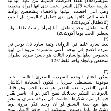
سويسرا198)..هكذا اقترضت المدينة من غابة البدائية
طريقة حداثية لأكل البشر ..عيب ندى انها امرأة مخصية
وهي التي اخصت انوثتها والاخصاء يتشخصن بوأدها
للطفلة التي كانتها هي..ندى تتعامل لابالمفرد بل الجمع
(كالاطفال كريم201)..
(لسنا أطفال. وحدك طفل ..أنا إمرأة ولستُ طفلة ولن
يجعلني الحب يوما أكون202)
(*)
لدينا سارد عليم في الرواية، وثمة سارد ثان يوجز في
سرده الاصح في بوحه ،أعني ماتسرده مروة الى ابيها
بخصوص بعلها..والسارد الثالث هو ياسر: سرده بطيران
منخفض وباتجاه واحد فقط /127
(*)
يمكن اعتبار الوحدة السردية الصغرى التالية : خلية
موقوتة ستتشظى سرديا ، لتكون السجادة الكاشان
للنص..(التقدير،، نعم التقدير هو صانع الحب وهو قاتله
،العرفان، الشكر يجعلانك تمنح اكثر .لو ان ناصر يقّدر
حبها..لو مرة شكرها، لعاشت في غرفة عمران ومنحته
بيتها مع بقية الشقق..لو ان وحيد قدّر مروة يوماً
وشكرها....لما وصلت المسكينة الى حافة الانهيار..تمنح