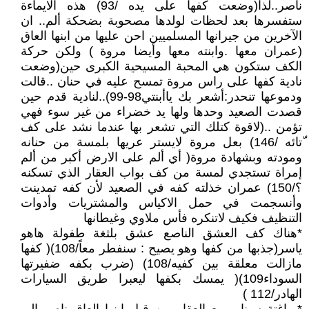
ناصر..لذا(وضعت كفها على يده /93) هذه الايماءة
ستفسرها بعد لحظات لولدها مصحوبة بضحكة ألم.. ان
الآخرين من جيرانها المسلميين احن عليها من ابنها العاق
(عمران معها .وابنته معها وأيضا مروة ) ولكن حركة
الكف ستكون هي المحبة المسيحية الكبرى حين(وضعت
نادية كفها على راس مروة تمسح عليه في حنان ..قالت
ودموعها تنحدر:أشعر بك ياأبنتي98-99)..لنادية قدم حين
قصدت الصعيد وحدها ولها يد خضراء من غير سوء فهي
تؤمن ..(لاقوة كتلك التي تشعر بها عندما نشد على كف
ّتائه /146) بعل مروة لايستر عريها بلمسة من حنانه
ومودته وبشهادة مروة( أي ألم على الارض أكبر من ألم
إمراة تستجدي لمسة من كف بواب العقار الذي تسكنه
؟/150) عمران خذلته كفه في الصعيد لأن كفه تمدينت
وأنسجمت في حمل الاكياس والمشتريات وأدوات
التنظيف فكيف لاتنكره فأس ملاوي وغيطانها
*هناك كف العشق الناصع عشق بلثغة طفولة هاهو
ياسر(جذبها من كفها وهو يصيح : سنفطر معاً/108)( كفها
مازالت معلقة بين كفيه/108) (ضرب بكفه ضفيرتها
السوداء109)( يمسك بكفها ليعبرا طريق السيارات
الهادر/112 )