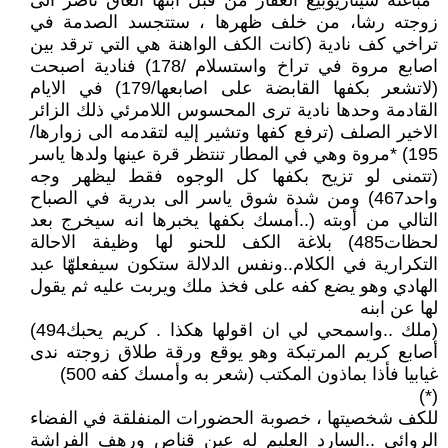
*مباغتة سيناريوبيع العقار من قبل ابنها العاق ناصر الى
زوجته رشا، من خلف ظهرها ، ستتجسد الصدمة في
تراخي كف نادية (كانت الكف الواهنة هي التي ترقد بين
اصابع مروة في تراخ واستسلام /178) فنادية اصبحت
(لاتشعر بكفها القابضة على اصابعها/179) في الايام
القادمة وحدها نادية ترى المحسوس اللامرئي ذلك الزائر
الاخير الصلف (ترفع كفها وتشير إليه لتقدمه الى زوارها/
195) *مروة وهي في المطار تنتظر قرة عينها ولدها ياسر
(تتمنى لو تزيح بكفها كل الوجوه فقط ليظهر وجه
واحد467) ومن شدة شوق ياسر الى بدرية في الصباح
التالي من أوبته (..أمسك بكفها يخبرها انه سيخرج بعد
لحظات485) بلاغة الكف للحنو لها وظيفة الاحالة
التكرارية في الكلام..ونفس الدلالة ستكون سيفعلهّا عبد
الهادي وهو يضع كفه على فخذ ملك ويربت عليه ثم يقول
لها عن ابنه
(ملك ..واسمحي لي ان اقولها هكذا . كريم يحبك494)
أصابع كريم المرتبكة وهو يوقع ورقة طلاق زوجته ندى
غيابيا فأذا بماذون المكتب (شعر به وأمسك كفه 500)
(*)
للكف شخصيتها ، خصوبة الحضورات المنفلقة في الفضاء
الروائي ..السارد العليم له عين قناص ورهف الفراشة