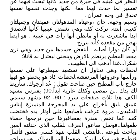
النظر في عينيه في حيرة من جديد كأنها تبحث فيهما عن
تفسير لما حدث لهما معا، لكنها وجدت نفسها نفسها
تحدق في وجه عمران .
وسيم وجهه، حان ،وعيناه المذهولتان عميقتان وجميلتان
كعيني أبنته. تركت كفه وهي تغمض عينيها كأنها لاتصدق
ابدا ماشعرت به أو ماتظن أنها رأت في عينيه . هو ايضا
نهض من مقعده كأنه يترنح
أو كأن دوارا أصابه . أنتفض جسدها من جديد وهي ترى
مقعد المطبخ يرتطم بالارض وينحني ليعتدل به قائلا:
شكراَ...غدا أذهب الى الطبيب..
لحظات وهي تحاول ان تستعيد سيطرتها على نفسها
ورأسها وعروقها المرتعشة.لحظات كاد هو يخطو هو فيها
خارج باب المطبخ حين صاحت تقول : عُد أرجوك. سأربط
لك يدك .لن تمضي وكفك عارية ابداً.90) يفترش مشهد
الكف هذا ثلاث صفحات سرد : 90- 92 مشهد سينمي
عميق يليق بأخراج على يد المخرجة المتميزة إيناس
الدغيدي.. مروة عزفت بأصابعها على أوتار يده فختضت
كفه كما تخض سدرة بعصافيرها حين ترجمها حصاة
طفولتنا..فوصل صاعق العزف للقلب الذي خذلته العين
وباحت بلوعته ..فأنتشى القلب بنبيذ كنسي معتق فأثمل
فتطوح في سكر السكر صعودا الى التساكر..هو سيلجم