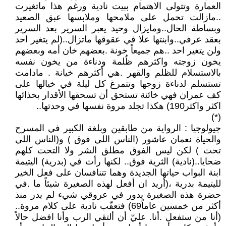
العمارة وتتولى الاهتمام ببيت نادية ورغم هذا ماتغيرت
..مازالت تحمل على ملامحها وملابسها عبق الصعيد
وبساطة الحال..ومايزال وحيد يعبر السرير بعد السرير
بعقد عرفي..وابنتها علا في عقوقها ماتزال..(لم يتغير احد
ولن يتغير احد ..هم جميعاً خونة .بعضهم خان أمه وبعضهم
يخون زوجته واكثرهم ظُلمة ودناءة من يخون نفسه
بالاستسلام للظلم والقهر .هي أكثرهم خيانة . مادامت
تستسلم لدناءة زوجها وتتمرغ كل ليلة في خيالها على
كف عمران فهي خائنة تستحق أن تسحقها الأقدار بحذائها
اكثر واكثر190) هكذا تجلد مروة نفسها في وحدتها..
(*)
جيولوجيا : الرواية من طابقين وبلغة الكبير في المسرح
والحياة نعمان عاشور (الناس اللي فوق ) و(الناس اللي
تحت ) لكن ليس الفوق مطلق الشر ولا التحت كلهم
ضحايا..(نادية) الثرية فوق.. لكنها رأت في (بدرية) اليتيمة
ابنة البواب حياتها الجديدة وهما تتنافسان على فعل الخير
لليتيمة بدرية ،(أريد ان أفعل لهذه الصغيرة شيئاً ما .في
حضرة هذه الصغيرة يدور في عروقي شيء لم يدر منذ
أكثر من خمسين عاماً69) فتعقّب نادية على كلام مروة..
(أنا من ستفعل .أنا. عليّ أن ألتقي الرب وأنا افضل حالاً