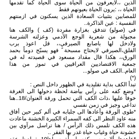
الذين ،،لايعرفون من الحياة سوى الحياة كما تقدمها
الحياة ،، :يرون الحياة بعيونهم فقط
للمصابين بتثبيات السعادة الذين يسكنون في ازمنتهم
النفسية : عين الذاكرة..
في (صولو) تتدفق بغزارة مفردة (كف ) والكف هنا
مجبولة من شعرية الوجع الآدمي وعزلته الشرسة
ولادخل لها باصابع الصيرفي،، قل اعوذ برب
الفلق،الصيرفي لايحتاج مسبحة ً فهو يسبّح دوماً بحمد
الورق،، هكذا قال مقداد مسعود في قصيدته له في
جمعية الاقتصاديين العراقيين في تموز من هذا
العام..الكف في صولو...
(*)
تبدأ الكف بداية تقليدية في الظهور داخل النص :
*وضع كفه على رأس بياضة لحظة دخولها الى الغرفة
خوفاً عليها ،ذات الكف التي تحمل ورقة العنوان/18..هنا
تداعي وجيز في زمن نفسي
*طوى الورقة وأعادها الى جلبابه في ألم كبير حين أفاق
منه عاود النظر الى كفه السمراء الكبيرة الخشنة ماعادت
هذه الكف تلمس ذلك الرأس / هنا تراسل مرآوي بين
خشونة حياة وغياب حياة غدر بها الفقر ..