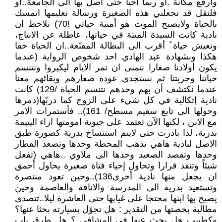
وأرفع مكانة .أو ربما أحيا حتى أصل بها الى الجامعة..أو
فلنقل قد تجعلني هذه الصغيرة ورسالة تعليمها اتمسك
بالحياة ولايصبح الموت هو أمنية حياتي !70) نلاحظ ان
نادية كانت السيدة الميتة في حياتها، عاطلة عن الانتاج،
وتعيش حياة ً أقرب الى البطالة المقنّعة..ان الحياة حقا
هكذا وبشهادة عبد الهادي احد شخوص الرواية (عندما
يكون أولادنا صغارا نتمنى ان تمر الايام ليكبروا ونتنسم
حياتنا وحريتنا ثم نستجدي عودة صغارهم وبقائهم معنا
عندما نكتشف أن بهم وحدهم نتنسم الحياة /129) كانت
نادية إتكالية في كل شيء على الزوج كما دربّها(دمرها
وحولها الى تابع سقيم مسطح/ 161).. فأستمرات الامر
مع الابن ، لكنها الآن تعتمد على حيوية امومتها ازاء اليتيمة
بدرية، لذا بادرت حتى لايتم استنساخ بدرية كصورة طبق
الاصل لنادية هاهي تذهب المحطة وحدها وتصعد القطار
وحدها وتقصد الصعيد وحدها الى ملاوي ..هاهي (تفعل
شيئاً وتنفذ قرارا وتحاول إحياء فتاة صغيرة يحاول أحمق
ان يجعل منها نادية أخرى136)..وحين تعود منتصرة
وتستعيد بدرية الى المدرسة والاناقة والعاصمة وحين
يصيح بها ابنها محتجا على غيابها حتى العاشرة ليلا..تتصدى
مطالبة بحصتها من التقدير : هل تجوّل بسيارته بحثا عنها؟
وكطبيب هل بحث عنها في المشافى ؟ هل طرق باب