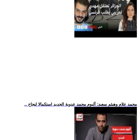
.. محمد علام وهيثم سعيد: ألبوم محمد عدوية الجديد استكمالا لنجاح