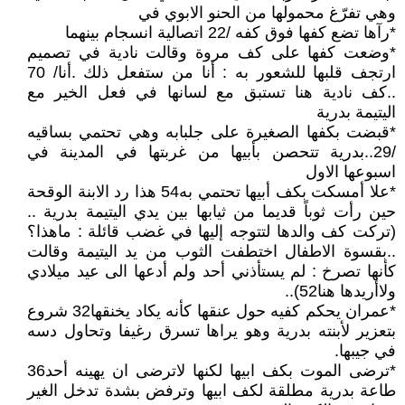
وهي تفرّغ محمولها من الحنو الابوي في
*رآها تضع كفها فوق كفه /22 اتصالية انسجام بينهما
*وضعت كفها على كف مروة وقالت نادية في تصميم
ارتجف قلبها للشعور به : أنا من ستفعل ذلك .أنا/ 70
..كف نادية هنا تستبق مع لسانها في فعل الخير مع
اليتيمة بدرية
*قبضت بكفها الصغيرة على جلبابه وهي تحتمي بساقيه
/29..بدرية تتحصن بأبيها من غربتها في المدينة في
اسبوعها الاول
*علا أمسكت بكف أبيها تحتمي به54 هذا رد الابنة الوقحة
حين رأت ثوباً قديما من ثيابها بين يدي اليتيمة بدرية ..
(تركت كف والدها لتتوجه إليها في غضب قائلة : ماهذا؟
..بقسوة الاطفال اختطفت الثوب من يد اليتيمة وقالت
كأنها تصرخ : لم يستأذني أحد ولم أدعها الى عيد ميلادي
ولاأريدها هنا52)..
*عمران يحكم كفيه حول عنقها كأنه يكاد يخنقها32 شروع
بتعزير لأبنته بدرية وهو يراها تسرق رغيفا وتحاول دسه
في جيبها.
*ترضى الموت بكف ابيها لكنها لاترضى ان يهينه أحد36
طاعة بدرية مطلقة لكف ابيها وترفض بشدة تدخل الغير