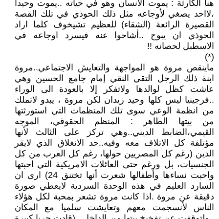
هنا الكارثة : يموت الانسان وهو في حياته ..يموت وحيدا
،لااحد يصغي لأوجاعه مثل ذلك الحوذي في تلك القصة
القصيرة الرائعة (الشقاء) للعظيم تشيخوف كلما اراد
الحوذي ان يبوح ..أشاحوا عنه فيسرد اوجاعه في
الاسطبل لحصانه !!
(*)
ماينقص مروة هو المواجهة والتعايش الاجتماعي..مروة
ابنة ذلك الرجل التقي النقي إمام جامع الحسين وهي
عاشت كظل لوالدها ولاتفكر إلا بالعودة الى الوراء
..فرجينيا ليس كلها وحيد زيدان لكن مروة ، يبدو لاتملك
من انظمة الوعي سوى تلك المنظمات التي استورثتها
من بيتها الطاهر : المنظم الحقوقي، الموجه
القيمي،الضابط الديني..وهي تركز على الثالث لأنها
مؤتلفة كل الاتلاف معه وفيه..حد الانغلاق الذي لايقر
الدين (رغم كل المصريين حولها، رغم كل العرب من كل
الجنسيات، بل ورغم حتى العائلات الامريكية التي احبتها
واحبت نساءها وأطفالها شعرت أنها تختنق 24) ارى ان
السارد العليم في هذه الوحدة السردية لايعطي صورة
دقيقة عن مروة .اذا كانت مروة تشعر بمحبة لكل هؤلاء
الناس لأنسجمت معهم وتعايشت سلميا مع المكان
..ولتوقفت عن تفخيخ بيتها من الداخل ..(قادت حربا كبيرة