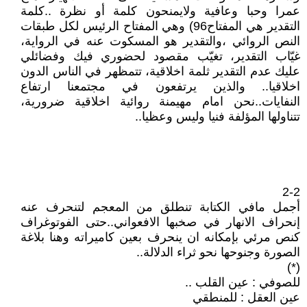
عمرا وحبا وعافية ولايمنحون كلمة أو نظرة ..كلمة
التقدير هي المفتاح96) وهي المفتاح الرئيس لكل طبقات
النص الروائي ،والتقدير هو المسكوت عنه في الرواية،
غيّاب التقدير، تغيّب مقصود لحضوري فيك وفضائلي
عليك عدم التقدير ثلمة اخلاقية، تتمظهر في الناس الدون
اخلاقيا.. والذين يرتفعون في مجتمعنا ارتفاع
النفايات..نحن امام مهيمنة روائية اخلاقية ضرورية،
تتناولها المؤلفة فنيا وليس وعظيا..
2-2
أجمل مافي الكتابة تنطلق من المعجم لتنحرف عنه
إنحراف الانهار في صخبها الافعواني..حتى الفوتوغراف
كنص مرئي بإمكانه ان ينحرف بعين كاميراته وهنا بلاغة
الصورة وجنوحها نحو ثراء الدلالة..
(*)
للصوفي : عين القلب ..
عين العقل : للمنطقي