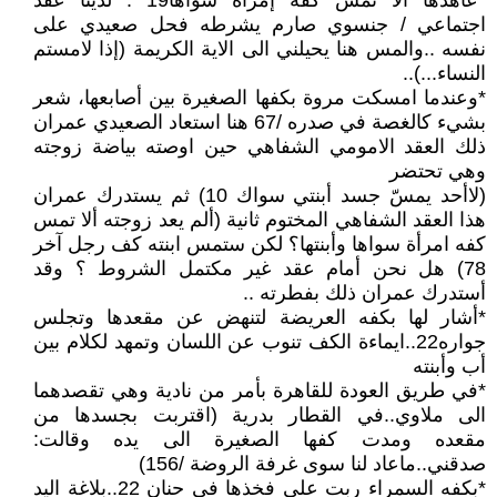
*عاهدها ألا تمس كفه إمرأة سواها19 : لدينا عقد
اجتماعي / جنسوي صارم يشرطه فحل صعيدي على
نفسه ..والمس هنا يحيلني الى الاية الكريمة (إذا لامستم
النساء...)..
*وعندما امسكت مروة بكفها الصغيرة بين أصابعها، شعر
بشيء كالغصة في صدره /67 هنا استعاد الصعيدي عمران
ذلك العقد الامومي الشفاهي حين اوصته بياضة زوجته
وهي تحتضر
(لاأحد يمسّ جسد أبنتي سواك 10) ثم يستدرك عمران
هذا العقد الشفاهي المختوم ثانية (ألم يعد زوجته ألا تمس
كفه امرأة سواها وأبنتها؟ لكن ستمس ابنته كف رجل آخر
78) هل نحن أمام عقد غير مكتمل الشروط ؟ وقد
أستدرك عمران ذلك بفطرته ..
*أشار لها بكفه العريضة لتنهض عن مقعدها وتجلس
جواره22..ايماءة الكف تنوب عن اللسان وتمهد لكلام بين
أب وأبنته
*في طريق العودة للقاهرة بأمر من نادية وهي تقصدهما
الى ملاوي..في القطار بدرية (اقتربت بجسدها من
مقعده ومدت كفها الصغيرة الى يده وقالت:
صدقني..ماعاد لنا سوى غرفة الروضة /156)
*بكفه السمراء ربت على فخذها في حنان 22..بلاغة اليد