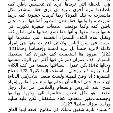
هي اللحظة التي تريدها .تريد ان تتحسس باطن كفه
بأصابعها مرة أخرى ،تريد ان ترى حقا ستشعر بكل
ماشعرت به تلك المرة؟ ربما كرهت خشونة كفه .ربما
تقززت منها وليتها حقا تفعل ! بظهر أصابعها مرت على
باطن كفه وكما توقعت ..دمعات صغيرة تكورت في
عينيها تمنت معها لو أنها حقا تضع شفتيها على باطن كفه
وتقبل هذه الكف السمراء الخشنة التي تشعرها انها
ليست في سن الياس ولاحتى اقتربت منها هي امرأة
كاملة لاتريد جنساً بل تريد لمسة وإحساسا وحناناً121-
122) ..مروة هنا استعملت كف عمران كما يستعمل
السونار. كف عمران (لم تثر فيها أكثر من الرثاء لنفسها
وحالها 142).لكن عمران سيباغتها بصفعة من كف الكلام
:أريد زيارة قبر زوجتي . اشتقت إليها كثيرا/ 122 مفتاح
الشفرة : انا وفيّ للميتة ولستُ صعيدا نذلا..(هي الدناءة
ان يسمح حتى لخياله أن يحلم بها ويتنسم أنفاس إمراة
تمنح ابنته الدروس والطعام والملابس من مال رجل
يطعنه هو بكل نظرة يختلسها الى وجهها وراسها
وجسدها..فقير ..معدم.. كفاه مشققتان لكن قلبه سليم
ورأسه مازال سليما/ 127)..
*السيدة نادية شفيق تمتلك كل مفاتيح اقنعة ابنها العاق