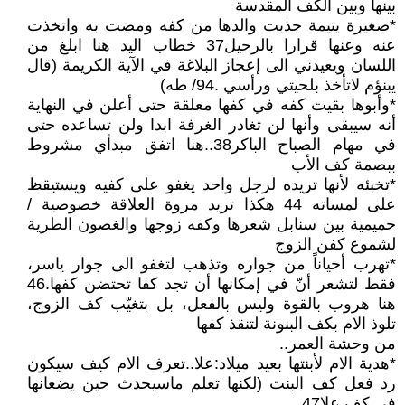
بينها وبين الكف المقدسة
*صغيرة يتيمة جذبت والدها من كفه ومضت به واتخذت
عنه وعنها قرارا بالرحيل37 خطاب اليد هنا ابلغ من
اللسان ويعيدني الى إعجاز البلاغة في الآية الكريمة (قال
يبنؤم لاتأخذ بلحيتي ورأسي .94/ طه)
*وأبوها بقيت كفه في كفها معلقة حتى أعلن في النهاية
أنه سيبقى وأنها لن تغادر الغرفة ابدا ولن تساعده حتى
في مهام الصباح الباكر38..هنا اتفق مبدأي مشروط
ببصمة كف الأب
*تخبئه لأنها تريده لرجل واحد يغفو على كفيه ويستيقظ
على لمساته 44 هكذا تريد مروة العلاقة خصوصية /
حميمية بين سنابل شعرها وكفه زوجها والغصون الطرية
لشموع كفن الزوج
*تهرب أحياناً من جواره وتذهب لتغفو الى جوار ياسر،
فقط لتشعر أنّ في إمكانها أن تجد كفا تحتضن كفها.46
هنا هروب بالقوة وليس بالفعل، بل بتغيّب كف الزوج،
تلوذ الام بكف البنونة لتنقذ كفها
من وحشة العمر..
*هدية الام لأبنتها بعيد ميلاد:علا..تعرف الام كيف سيكون
رد فعل كف البنت (لكنها تعلم ماسيحدث حين يضعانها
في كف علا47