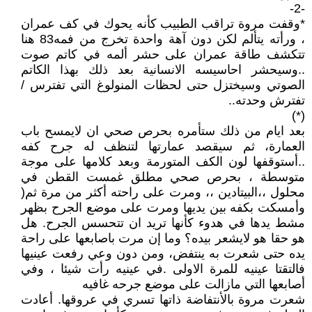
-2-
*وقفت مروة تراقب الطبيب كأنه يحوك في كف عمران
، ورأته يتألم لكن دون آهة واحدة تخرج من فمه83 هنا
تتكشف طاقة عمران على حشر ألمه في كاتم صوت
..وسيحشر احاسيسه الانسانية بعد ذلك بهذا الكاتم
الصوتي وسيختزل حتى لحظات المنولوغ التي تفترس /
تفترش وحدته..
(*)
بعد ايام من ذلك ستأمره بحرص صحي ان لايمسح باب
العمارة، ثم سيقصد عمارتها لتنظف له جرح كفه
..أستوقفها لون الكف المتورمة وبعد كلامها على موجة
متوسطة ، بحرص صحي مطلق غمست القطن في
محلول ،،البيتادين ،، ومرت على راحته أكثر من مرة ثم(
وأمسكت بكفه بين يديها ومرت على موضع الجرح بظهر
مشط يدها في هدوء كأنها تريد ان تتحسس الجرح. هل
هو حقا هو لايشعر بيده؟ وما إن مرت باصابعها على راحة
يده حتى شعرت به ينتفض، ومن دون وعي رفعت عينيها
فالتقتا عينيه للمرة الاولى .في عينيه رأت شيئا ، وفي
أصابعها التي مازالت على موضع جرحه غافيه
شعرت مروة بالأنتفاضة ذاتها تسري في عروقها. أعادت