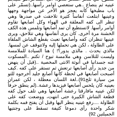
عينيه ثم ينصاع ..هي ستعصي اوامر رأسها..(تسمّر على
باب مطبخها كأنه يعجز هو الآخر عن مواجهة وجهها
وعينيها ابتلعت أنفاساً كثيرة تلاحقت في صدرها وهي
تنظر الى كفه المعلقة في الهواء وكل أصابعها تقاوم
أوامر رأسها. لاتستطيع أن تمد أصابعها وتلمس هذه الكف
الخشنة مرة أخرى. كان يرى أنفاسها وهي تتلاحق، ويرى
عينيها تنظران كفه وأصابعها تعبث بقطع الشاش الملقاة
على الطاولة ، لكن هي تحملها إليه ولاتتوقف عن لمسها.
مالذي يحدث . مالذي يدور؟! ) هنا السيادة للملامسة
وليست للتلاسن وهي ملامسة تبوح / تكتم ..المسكوت
عنه جسدانيا في أنوثة الانثى المخصية ..(قبل أن ينهض
من جديد رأى أصابعها ترتعش ثم تستقر على كفه .كيف
أصبحت أصابعها في لحظة كأنها أصابع جليد أخرجوه للتو
من سيارة ثلج91)..لغة اللسان معطلة ، لكن عمران
بعينيه كان يلحس أصابعها فيزيدها رعشة..(لم ينطق حرفاً
لكن عينيه مافارقتا رعشة أصابعها وهي تلف حول كفه
قطعة الشاش الكبيرة حتى انتهت، ووضعت كفه على
الطاولة ....رفع عينيه ينظر اليها وقبل ان يفتح فمه بكلمة
شكر واحدة رأى دموعا كثيفة تسقط على وجنتيها
الجميلتين 92)