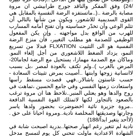
/24) وفق المفكر والناقد جورج طرابيشي ان مروة
مصابة بالرضة ..(..ماتستفزه الرضة النفسية بالمقابل هي
القوى السديمية للاشعور، ويكون من شأنها بالتالي أن
تثلم الوعي وأن تخدّر حساسيته وأن تفتح أمامه المسارب
للهرب من الواقع بدل مواجهته . وإن يكن المفعول
الوظيفي للصدمة هو مطلب التغيير، فأن منزع الرضة
النفسية هو الى التثبيت FLXATION فبدلا من تسريع
النمو، يزداد الضغط اللاشعوري من أجل إلغاء النمو.
وماكان مع الصدمة مهمازا، يستحيل مع الرضة لجاما20-
المرض بالغرب )..ولم تكتف بالعودة لمصر ،بل بسبب
لاانسانية زوجها وابنتها ..أصيبت بمرض تثبيتات السعادة -
حسب غاستون باشالار..فهي قصدت مسقط رأسها
واستعادت زمنها النفسي وفي جامع الحسين ،تماهت في
روح والدها وهو يعتلي المنبر..نلاحظ هنا ان مروة ترغب
بالصعود بالتجاوز لكنها لاتمتلك القوة النفسية الدافعة
..مروة جزيرة نائية اخضوضرت بحضور ولدها ياسر
وجارتها وصديقتها المخلصة نادية..ومروة احيانا على حق .
(لاأحد يتغير ابداً/188)
نادية لم تتغير رغم انهيار صحتها..بدرية اصبحت شابة في
الشهادة الاعدادية ماولت تنحني كل يوم لتمسح مدخل