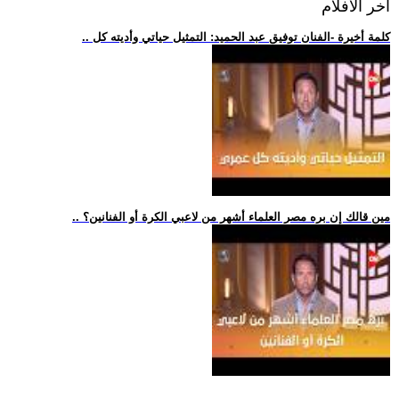
اخر الافلام
.. كلمة أخيرة -الفنان توفيق عبد الحميد: التمثيل حياتي وأديته كل
.. مين قالك إن بره مصر العلماء أشهر من لاعبي الكرة أو الفنانين؟