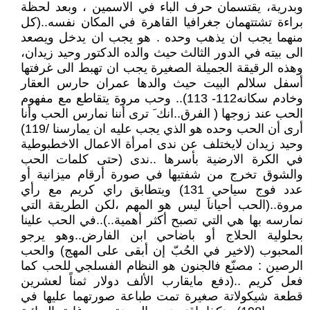
وبدرية، يقتسمان حرف الباء في الاسمين ، وبعد لحظة
براءة تشتتهمان جغرافيا القاهرة في المكان نفسه..(كل
منهما يجب ان يذهب وحده . هو يجب ان يدخل ويصعد
الى بيته في الدور الثالث حيث والده الدكتور وحيد زيدان،
وهذه الرقيقة الجميلة الصغيرة يجب ان تهبط الى غرفتها
أسفل سلالم البيت حيث والدها عمران حارس العقار
وخادم سكانه112- 113).. وحب مروة يتقاطع مع مفهوم
الحب عند زوجها ( الفرق..انك َ ترى أننا نمارس الحب وأنا
أرى أن الحب وحده هو الذي يجب عليه ان يمارسنا /119)
وحيد زيدان لايختلف عن ندى امرأة الاعمال الاخطبوطية
في الكرة الارضية بأسرها ..ندى (حتى كلمات الحب
والشوق تخرج من شفتيها في صورة أرقام ميزانية أو
عدد فوج سياحي 131) ويتطابق راي كريم مع رأي
مروة..(الحب أحياناَ ليس هو المهم ،لكن الطريقة التي
نمارسه بها هي التي تصبح أكثر أهمية..)..في الحب علينا
بحلولية الحلاج أو باضاحي ابن الفارض..وهو يرجو
المحبوب (لاخير في الحُبّ إن أبقى على المهج) والحب
الرصين : مصنّع فالجنون هو النظام الفسلجي للحب كما
فعل كريم ..(دفع مايقارب الألف دولار ثمناً لعشرين
قطعة شيكولاتة صغيرة تمت طباعة صورتهما عليها في