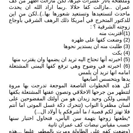
وملطخة بآثار عشرات غيرها، لكن مازالت أطهر من كف
عمران ..مازالت كفا حلالا .ربما اراد الله ان يحدث
ماحدث لتستعيدها وتستعيد شعورها بها..)..لكن من اين
للدكتور المتخرج في أمريكا ذلك الرهف الشرقي بأوجاع
زوجته الشرقية ؟ :
(1)أقتربت منه
(2) وضعت كفها على ظهره
(3) طلبت منه ان يستدير نحوها
(4) بكت
(5) اخبرته أنها تحتاج اليه تريد ان يضمها وان يقترب منها
(6) اخبرته في وضوح وهي ترفع كفها اليمنى المشتعلة
امامه انها تريد أن يلمس
يدها ويتحسس أصابعها
كل هذه الخطوات الناصعة الموجعة تدرجت بها مروة
لتتطهر من جرحها الاخلاقي وتصون عفتها المشتعلة بكفها
اليمنى ولكن وحيد زيدان هو من أولئك المفضوحين على
لسان مظفرنا النواب (تتحرك دكة غسل الموتى اما أنتم
فلا تهتز لكم قصبة / ما أشرفكم يا أولاد ال...)
*يطعنها زوجها بتهمة سن اليأس، فتحاول اختبار سنها
حسب مقياس نبضات كف عمران ثانية
(وضعت كفه على الطاولة ومرت بالمطهر عليها ...هذه