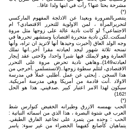
مشرحة بحثا عنها؟ رأت في ابنها ولدا عاقا..
(*)
ينتصربالضرورة وبعيدا عن الادلجة المفهوم الماركسي
لتحريرالمرأة ، لمن الاولوية للتحرر الاقتصادي؟ ام
الاجتماعي؟ لو كانت نادية عالة على زوجها مثل مروة
لسكتت..لكن نادية متحررة اقتصاديا وستشهر تحررها في
وجه الولد العاق (أخبرت وحيدها أنها لاتريد ان تراه، وأنها
تمنحه ثلاثة شهور ليجد لعيادته مقرا آخر..انها تملك
العمارة وهو لايملك فيها شبرا واحدا، ولاحتى عقد إيجار
لعيادته149)..وهاهي نادية تحرض مروة على التحرر
الاقتصادي، لتثلم سطوة زوجها..(لاتستسلمي .أخرجي من
هذا السجن . إبحثي عن عمل .أطلبي عملاً في مدرسة
الاولاد .أنت قادمة من أمريكا وهي مدرسة أمريكية.
سيكون لهذا الامر اعتبار كبير .صدقيني. هذا هو الحل
!162)
(*)
الحب بهمسه الازرق وطيرانه الخفيض كنوارس شط
العرب في شتوة البصرة ، هذا الذي من اسمائه النباتية :
الحب : وحده من يتمرد على تجاعيد الفارق الطبقي.
يتماهيان كأصابع كفيهما الخضراء من غير سوء: ياسر