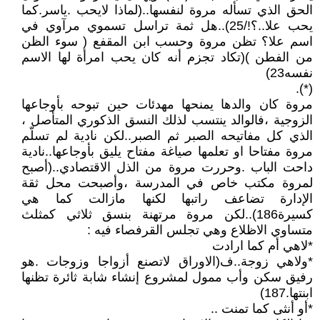
الحق الذي تسأله مروة لنفسها..(لماذا لايحب .ياسر.كما
يحب علا..؟!/25)..هل ثمة تراسل تسموي مرآوي في
اسم علا؟ تظن مروة وحسب ابن المقفع ( سوء الظن
من الفطن )(تكاد تجزم أنه كان يحب امرأة لها الاسم
نفسه23)
(*).
مروة كان والدها يمنحها مهدئات حين تبوحه بأوجاعها
الزوجية ،فالوالد ينتسب لذلك النسق الذكوري المتأصل ،
الذي كل مفاتيحه الصبر ثم الصبر..لكن نادية لم تسلّم
مروة مفتاحا او تعلمها صياغة مفتاح يليق بأوجاعها..نادية
داحت الباب .وحررت مروة من الذل الاقتصادي..(أصبح
لمروة مكتب خاص في المدرسة ،وأصبحت محل ثقة
الإدارة تضاعف راتبها لكنها مازالت كما هي
كسيرة186)..لكن مروة مرتهنة بنسق ثلاثي كمثلث
متساوي الاظلاع وهي تجلس القرفصاء فيه :
*لاهي أم كما ارادت
*ولاهي زوجة..ف(الاوراق لاتصنع أزواجا وزوجات .هو
رفيق سكن وأب ممول لمشروع إنشاء شابة ثائرة تظنها
ابنتها.187)
*أو أنثى كما تمنت ..