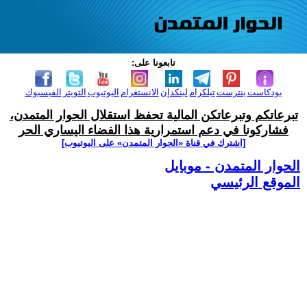
تابعونا على:
بودكاست
بنترست
تيلكرام
لينكدإن
الانستغرام
اليوتيوب
التويتر
الفيسبوك
تبرعاتكم وتبرعاتكن المالية تحفظ استقلال الحوار المتمدن،
فشاركونا في دعم استمرارية هذا الفضاء اليساري الحر
[اشترك في قناة ‫«الحوار المتمدن» على اليوتيوب]
الحوار المتمدن - موبايل
الموقع الرئيسي