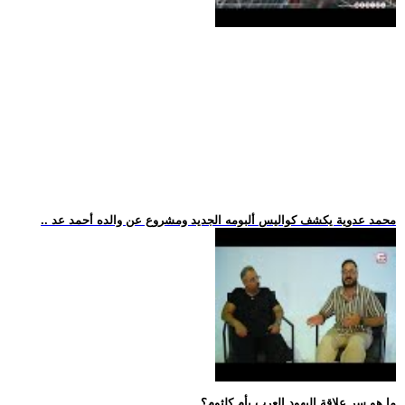
.. محمد عدوية يكشف كواليس ألبومه الجديد ومشروع عن والده أحمد عد
.. ما هو سر علاقة اليهود العرب بأم كلثوم؟