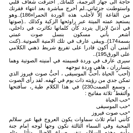
حاجة الى جهاز الترجمة، كلماتك ِ أخترقت شغاف قلبي
واستوطنت جزئياتي..لم أخرج مباشرة بعد انتهاء فقرتك
من القاعة إلاّ لأجلب هذه الوردة الحمراء186)..وهو
يستعيد عمته الميتة عبر راوئحها الزكية وكذلك ..(صوتها
في أذنيّ لايزال يتردد كأن كلماتها تكاثرت في داخلي،
أشعر بأني مسكون بنسل صوت عمتي
بسمة174)..ويبقى عارف في تلك الامنية الصوتية..(كنت
أتمنى أن أكون قادرا على تفريغ شريط ذهني الكلامي
على الورق195)..
سيرى عارف في وردة قسيمته في أمنيته الصوتية وهما
يتسارران ، هاهي وردة تبوحهه
(أحب ّ الحياة ،أحبُّ الموسيقى ، أحبُّ صوت فيروز الذي
تمكن جدي من رؤيته ذات يوم في كهفه. لقد رأى الصوت
، وسمع الصمت230) في هذا الكلام طية ٍ، سأفتحها
وألتقط ُ ثلاثة مفاتيح :
*حب الحياة
*حب الموسيقى
*حب صوت فيروز
كأنني امام ثلاث سماوات يكون العروج فيها عبر سلالم
المحبة وفي السماء الثالثة نكون وجها لوجه امام جنة
مأوى..وهذه السلالم تنفي صراع الاجيال وتأثل وئام