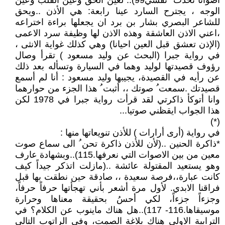
أصواتاً تُحدّث ُ نفسي99).. لعين الحق وعين القلب وعين
الوجه ، يجترح السارد عينا رابعة: هي الأذن ..ويحق
للشاعر البصري بشار بن برد ان يجعلها براءة اختراعه
،اعني الاذن العاشقة وهذه الاذن لها وظيفة سرد الاعمى
(الإذن تعشق قبل العين احيانا) وهي كذلك غواية الانثى ،
في رواية جبرا (البحث عن وليد مسعود ) تقرأ وصال
رؤوف قصيدتها لوليد وهما في السيارة وتسأله بعد ذلك
عن رأيه في القصيدة، يجيبها وليد مسعود : أنا لم أسمع
قصيدتك .سمعت ُ صوتك ،، أثبت ُ هذا الجزء من حوارهما
وانا أتوكأ ذاكرتي لقد قرأت رواية جبرا في 1978 لكن
هذا الجواب ايقظني صوتيا...
(*)
في رواية (أرى أرارات ) للأذن تنويعاتها منها :
*ذاكرة الحنين ..(لأن للأذن ذاكرة تحن ُ الى سماع صوت
معين من بين الاصوات التي نعرفها.115)..وبشهادة عارف
وهو يستعيد المقتولة عائشة ..(مازلت اتذكر جيداً كيف
كانت عبارة،،فرصة سعيدة ،، صادقة حين نطقت بها قبل
فراقنا الابدي. لأول مرة أشعر بأني تهجأتها حرفاً حرفاً،
وجزءاً جزءاً، لكي أحسُ بحقيقة معناها وحرارة
موسيقاها.116- 117)..هل هناك ماينوب عن الكلام؟ في
الترابية الاولى هناك بلاغة الصمت، وفي الراتوب التالي