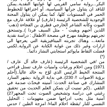
البكر...رواية سامي القريني لها غوايتها النقدية..يمكن
للناقد ان يتناول جرأتها السياسية، أو اختراقها للخطوط
الحمر في المستويات كلها، كما يمكن ان يتناول المحنة
الوجودية للشخصية الرئيسة (عارف) أو علاقة عارف مع
الموت وكأنه الشاعر الخارجي قطري بن الفجاءة (ذهب َ
اللذين أحبهم وبقيت ُ - مثل السيف فردا )..وتستحق
تجربتهم بوظيفة مهرج في مصحة الاطفال : دراسة نقدية
ماتعة..، وهناك تجربته الميتافيزيقية التي يعرجها الى
ارارات وغير ذلك من غواية الكتابة عن الرواية..لكنني
فضلت التقاط مايوائم استجابتي النشاز دائما..
(*)
من /في الشخصية الرئيسة (عارف خالد آل عارف /
1971) ومن احلام ورغبات وامنيات عارف تستل قراءتي
المنتجة الخيط الرئيس الذي لوّح به خالد عالياَ..(أحلم
برؤية الاصوات !/ 230)..في بداية الرواية ،يشهر السارد
المشارك في صناعة الحدث: أمنيته فيحدّث صدمة في
التلقي ..(كم تمنيت أن يتمكن العلم الحديث من تحقيق
رغبتي في دراسة وتشخيص الصوت تحت المجهر27)
أمنية مثل يجب ادراجها ضمن مفهومات : التحليل
النفسي للنار /يقظة احلام الماء/ امزجة الطين / حدس