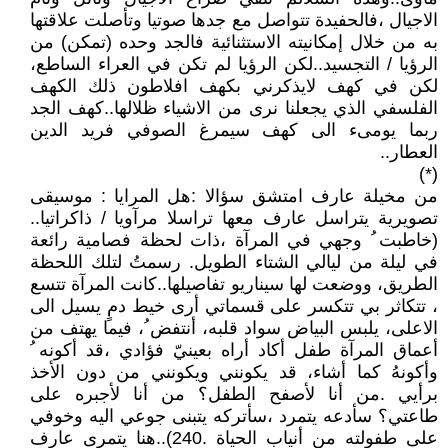
الاجيال ،فالحفيدة تتواصل مع جدها صوتيا وتأصلت علاقتها
به من خلال إمكانيته الاستثنائية فالجد وحده (تمكن) من
الرؤيا / التجسيد..لكن الرؤيا لم تكن في العراء الساطع،
لكن في كهف لايذكرني بكهف افلاطون ذلك الكهف
الفلسفي الذي يجعلنا نرى من الاشياء ظلالها..كهف الجد
ربما يومىء الى كهف سيمرغ الصوفي فريد الدين
العطار..
(*)
من مخيلة عارف امتشق سؤالا :هل المرايا : موسيقى
تصويرية يتراسل عارف معها تراسلا مرآويا / ذاكراتيا..
(خاطبت ُ وجهي في المرآة ،ذات لحظة فصامية رائعة
في ليلة من ليالي الشتاء الطويل. رسمتُ لتلك اللحظة
الطريق، ووضعت لها سيناريو تفاصيلها..كانت المرآة تتسع
، تتكاثر بي تتكسر على قسماتي أرى خيط دمٍ يسيل الى
الاعلى، يلبس البياض سواد قلبه، أنتفض ُ، فيما يهتف من
أعماق المرآة طفل أكاد أراه بعينيّ فؤادي ،قد أكونه ُ
وأكونهُ كما أشاء، قد يكونني ويكونني من دون الأخذ
برأيي .من أنا لأصفح الطفل؟ من أنا لأجبره على
طاعتي؟ سأدعه يتمرد ،سأتركه يتبنى جوعي اليه وخوفي
على طفولته من أنياب الحياة .240)..هنا يتمرى عارف