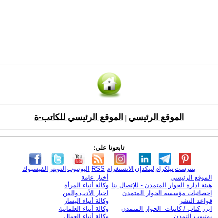
الموقع الرئيسي
الموقع الرئيسي للكاتب-ة
|
تابعونا على:
بنترست
تيلكرام
لينكدإن
الانستغرام
RSS
اليوتيوب
التويتر
الفيسبوك
الموقع الرئيسي
أخبار عامة
هيئة ادارة الحوار المتمدن - للإتصال بنا
وكالة أنباء المرأة
إحصائيات مؤسسة الحوار المتمدن
اخبار الأدب والفن
قواعد النشر
وكالة أنباء اليسار
ابرز كتاب / كاتبات الحوار المتمدن
وكالة أنباء العلمانية
يوتيوب التمدن
وكالة أنباء العمال