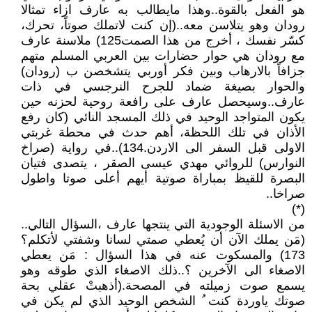
هو الفعل بالقوة..وهذا مايطالب به عارف ازاء تمثالا
رودان وهو يتلاسن معه..(إن كنت لاتملك صوتاً، تحرك،
كسّر نفسك ، أخرج من هذا الصمت125) ملاسنة عارف
مع رودان هي حوار حضارات بين العربي المسلم متهم
جزافاً بالارهاب وبين فكر أوربي يتشخصن ب (رودان)
والحوار بصيغة ضماد للجرح النرجسي في ذات
عارف..وسيحصل عارف على رافعة روحية لحزنه حين
يكون المتواجد الوحيد في ذلك المسجد النائي (كان رفع
الأذان في تلك اللحظة، أهم حدث في محطة غربتي
الاولى قبل السفر الى الاردن.134)..في رواية (صراخ
النوارس) للروائي مهدي عيسى الصقر ، يتصدى فتيان
البصرة للقيظ بمباراة صوتية أيهم أعلى صوتا واطول
صراخا..
(*)
من الاسئلة الوجودية التي ينتجها عارف ،السؤال التالي..
(مَن يملك الآن أن يُعطي صمتي لسانا وشفتي لأتكلم؟
173) والمسكوت عنه في هذا السؤال : مَن يعطي
الاصغاء الى الآخرين ؟..ذلك الاصغاء الذي طوقه وهو
يسمع صوت زميلته في المصحة.(أذهبتْ عقلي بحة
صوتك ياوردة كنت ُ الشخص الوحيد الذي لم يكن في