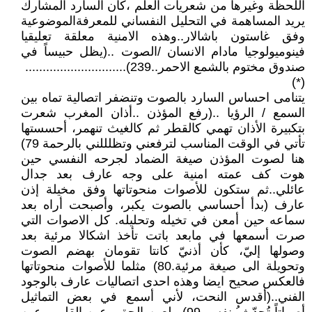
اللحظة وغيرها من شعريات العلم ،كأن السارد المشارك
يريد المساهمة في التحليل النفساني للمعرفةالموضوعية
وفق غاستون باشالار..وهذه الامنية معلقة تعليقيا
فينوميولوجيا مادام الانسان /الصوت ..(يظل حبيساً في
صندوق مختوم بالشمع الاحمر..239).............................
(*)
يتنامى احساس السارد بالصوت وتنضفر اتصالية تماه بين
السمع / الرؤيا ..(رفع المؤذن ..أذان المغرب شعرت
بتكبيرة الأذان تهمي كالقطر ثم كالغيث تنهمر، أحسستها
تأتي في الوقت المناسب لترفعني وتظلللني بالرحمة 79)
هنا لصوت المؤذن صيغة الضماد لجرحه النفسي حين
هوت كف عمته امنية على وجه عارف بعد جدال
عائلي..ثم ستكون للأصوات منحوتاتها وفق مخيلة إذن
عارف (بدأ أحساسي بالصوت يكبر، وأصبحت أراه بعد
سماعه حين أمعن في تخيله وتحليله. كل الاصوات التي
صرت أسمعها في مابعد باتت تأخذ اشكالا مرئية بعد
وصولها إليّ، كأن أذنيّ كانتا تقومان بهضم الصوت
وتحويلة الى صيغة مرئية.80) مثلما للأصوات منحوتاتها
فالعكس صحيح ايضا وهذه احدى اتصاليات عارف بالوجود
الفني..(أقدس النحت، لأني أسمع في بعض التماثيل