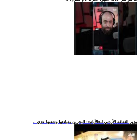
.. وزير الثقافة الأردني لـ«الأيام»: البحرين بقيادتها وشعبها عزي