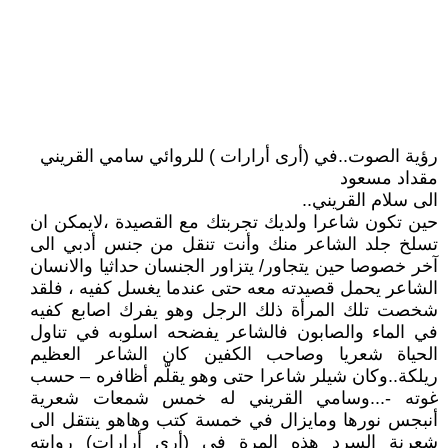
رؤية الصوت..في (أرى أرارات ) للروائي سامي القريني
مقداد مسعود
الى سلام القريني..
حين تكون شاعرا ولديك تجربتك مع القصيدة ،لايمكن ان
تسلخ جلد الشاعر منك وأنت تنقل من جنس أدبي الى
آخر خصوصا حين يتجاور/ يتزاور الجنسان حداثيا والانسان
الشاعر يحمل قصيدته معه حتى عندما يغسل كفيه ، فلقد
شخصت تلك المرأة ذلك الرجل وهو يفرك اصابع كفيه
في الماء والصابون فالشاعر يفضحه اسلوبه في تناول
الحياة شعريا وصاحب الكفين كان الشاعر العظيم
ريلكة..وكان شيلر شاعرا حتى وهو يقلّم أظافره – حسب
غوته -...وسامي القريني له خمس شمعات شعرية
أنبجس نورها ومايزال في خمسة كتب وهاهو ينتقل الى
شعرنة السرد هذه المرة في (أرى أرارات) روايته