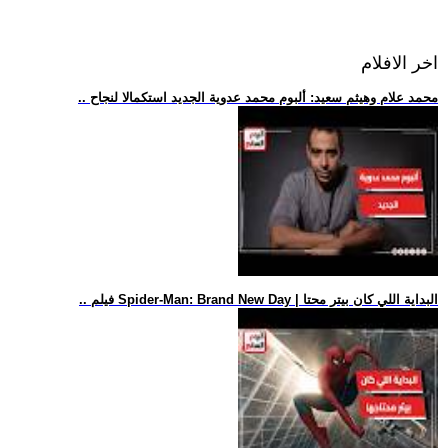
اخر الافلام
.. محمد علام وهيثم سعيد: ألبوم محمد عدوية الجديد استكمالا لنجاح
.. فيلم Spider-Man: Brand New Day | البداية اللي كان بيتر محتا