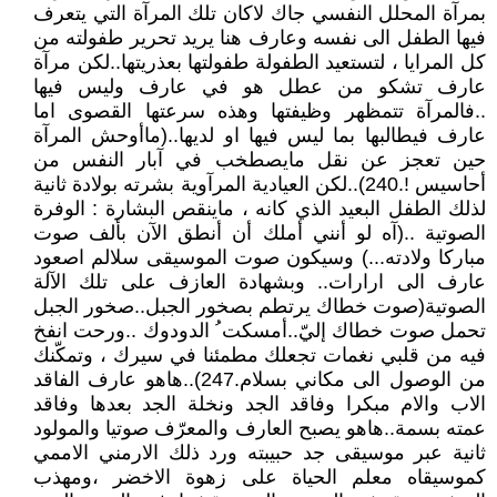
بمرآة المحلل النفسي جاك لاكان تلك المرآة التي يتعرف
فيها الطفل الى نفسه وعارف هنا يريد تحرير طفولته من
كل المرايا ، لتستعيد الطفولة طفولتها بعذريتها..لكن مرآة
عارف تشكو من عطل هو في عارف وليس فيها
..فالمرآة تتمظهر وظيفتها وهذه سرعتها القصوى اما
عارف فيطالبها بما ليس فيها او لديها..(ماأوحش المرآة
حين تعجز عن نقل مايصطخب في آبار النفس من
أحاسيس !.240)..لكن العيادية المرآوية بشرته بولادة ثانية
لذلك الطفل البعيد الذي كانه ، ماينقص البشارة : الوفرة
الصوتية ..(آه لو أنني أملك أن أنطق الآن بألف صوت
مباركا ولادته...) وسيكون صوت الموسيقى سلالم اصعود
عارف الى ارارات.. وبشهادة العازف على تلك الآلة
الصوتية(صوت خطاك يرتطم بصخور الجبل..صخور الجبل
تحمل صوت خطاك إليّ..أمسكت ُ الدودوك ..ورحت انفخ
فيه من قلبي نغمات تجعلك مطمئنا في سيرك ، وتمكّنك
من الوصول الى مكاني بسلام.247)..هاهو عارف الفاقد
الاب والام مبكرا وفاقد الجد ونخلة الجد بعدها وفاقد
عمته بسمة..هاهو يصبح العارف والمعرّف صوتيا والمولود
ثانية عبر موسيقى جد حبيبته ورد ذلك الارمني الاممي
كموسيقاه معلم الحياة على زهوة الاخضر ،ومهذب