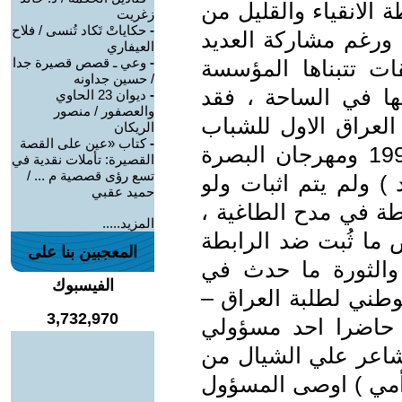
 الانقياء والقليل من
زغريت
-
حكاياتْ تَكاد تُنسى / فلاح
 ورغم مشاركة العديد
العيفاري
-
وعي ـ قصص قصيرة جدا
ت تتبناها المؤسسة
/ حسين جداونه
ها في الساحة ، فقد
-
ديوان 23 الحاوي
والعصفور / منصور
لعراق الاول للشباب
الريكان
-
كتاب «عين على القصة
1995 في بغداد ومهرجان ميسان 1997 ومهرجان البصرة
القصيرة: تأملات نقدية في
تسع رؤى قصصية م ... /
ز 2000 في بغداد ) ولم يتم اثبات ولو
حميد عقبي
ة في مدح الطاغية ،
المزيد.....
ما ثُبت ضد الرابطة
المعجبين بنا على
ب والثورة ما حدث في
الفيسبوك
الوطني لطلبة العراق –
3,732,970
 حاضرا احد مسؤولي
لشاعر علي الشيال من
 أمي ) اوصى المسؤول