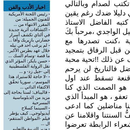
تب لصدام وبالتالي
اخبار الأدب والفن
 دليلا ضدك رغم يقين
-
رئيس اللجنة الأمريكية
للفنون الجميلة: من
تبه الفاضل الاستاذ
المقرر الانتهاء من ...
-
اكتشافات أثرية جديدة
ل الواجدي ،مرحباً بكَ
في ألتاي تكشف أسرار
ية ،كنت تصدرها مع
حضارتي بازيريك وأفا ...
-
لم يرغب أحد في نيله
ن قبل الرفاق بتمجيد
خلال عهد بطرس الأكبر..
ما قصة -وسام السك ...
ن ذلك !!تحية محبة
-
حسن بايكر: المؤثر الذي
نقل الرواية الفلسطينية
اضل فالتاريخ لن يرحم
إلى -جيل زد- و ...
قنعة تسقط عند اول
-
-لا حاجة للاستيراد هذا
الموسم-.. سوريا تحقّق
هو الصمت الذي كنا
الاكتفاء الذاتي ...
-
قاليباف: لسنا بحاجة إلى
تعفو ، هو المبدأ الذي
مزيد من الدبلوماسية
المسرحية
كنا مناضلين كما ادعى
-
السينما كسلاح
أيديولوجي.. كيف يؤطر
ُ السنتنا واقلامنا عن
فيلم -المواطن المنتقم-
راء الرابطة تعرضوا
ال ...
-
وزير التربية والتعليم