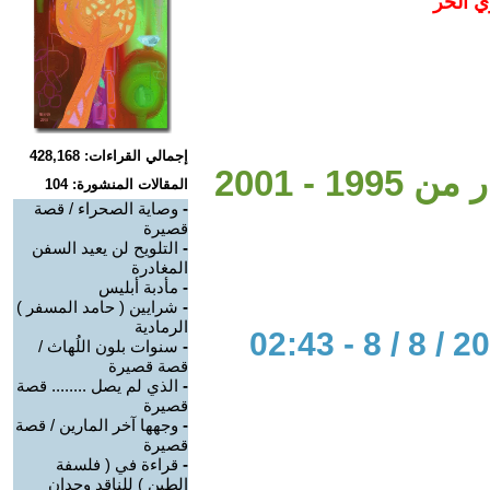
ي الحر
إجمالي القراءات: 428,168
 - 2001
المقالات المنشورة: 104
-
وصاية الصحراء / قصة
قصيرة
-
التلويح لن يعيد السفن
المغادرة
-
مأدبة أبليس
-
شرايين ( حامد المسفر )
الرمادية
-
سنوات بلون اللُهاث /
قصة قصيرة
-
الذي لم يصل ........ قصة
قصيرة
-
وجهها آخر المارين / قصة
قصيرة
-
قراءة في ( فلسفة
الطين ) للناقد وجدان