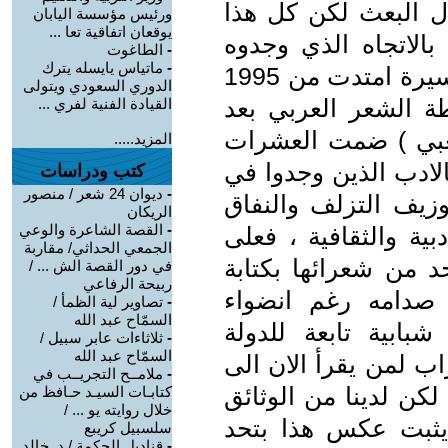
ل البعث لكن كل هذا
ورئيس مؤسسة اليابان
يوقعان اتفاقية تعا ...
الاتجاه الذي وجدوه
-
الطاغوت
-
ماتياس يايسله يترك
حافظا لكرامتهم ولتاريخهم ، كانت مسيرة امتدت من 1995
الدوري السعودي ويتولى
 رابطة الشعر العربي بعد
القيادة الفنية لفري ...
عبي ) ضمت العشرات
المزيد.....
لادب الذين وجدوا في
كتب ودراسات
-
ديوان 24 شعر / منصور
وزيف التزلف والنفاق
الريكان
-
القصة الشاعرة والوعي
ة والثقافية ، فعلى
الجمعي الحداثي/ مقاربة
من شعرائها بكتابة
في دور القصة الش ... /
ربيحة الرفاعي
 صدامه رغم انضواء
-
تصاوير لية الظمأ /
السمّاح عبد الله
ابية تابعة للدولة
-
ثلاثاءات عابر سبيل /
السمّاح عبد الله
اب لمن يقرأ الان الى
-
ملامــح التجريــب في
كن لدينا من الوثائق
كتابـات السيـد حـافظ من
خلال روايته يو ... /
ايثبت عكس هذا بتحد
سلسبيل كريبع
-
قناديل الحكمة / د. خالد