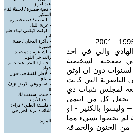
عبدالعزيز
-
قصة قصيرة / لحظةُ لقاءِ
السكّين
-
الصفعة / قصة قصيرة
-
عربة الليل
-
الوقت لايكفي لبناء حلم
آخر
-
ذاكرة الدخان / قصة
قصيرة
لهادي والي في احد
-
الشاعرة دادة عبيد
والتداخل اللوني
 في صفحته الشخصية
-
جمالية النص عند عامر
عواد
 لسنوات دون ان اوثق
-
الاطر الفنية في حوار
 الناصرية التي كانت
مسلح
-
اتعفو وفي الارض نزفُ
ابعة لمجلس شباب ذي
!!!
-
حينما اشتقت لك
ا يجعل كل من انتمى
-
وجع الأثداء
-
فلسفة الطين / قراءة
 وليسوا بالكثير - او
للناقدة عزة الخزرجي
ة لم يحظوا بشيء مما
المزيد.....
ه من الجنون والحماقة