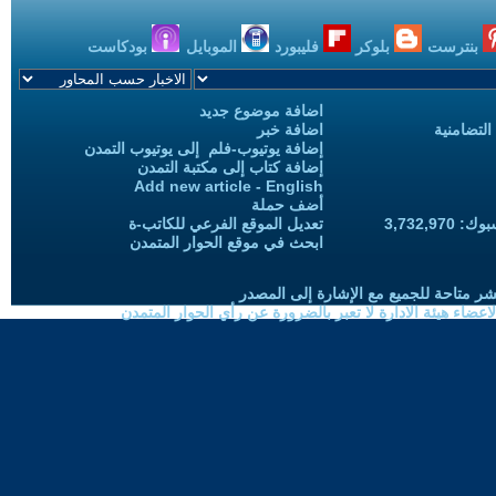
بنترست
بلوكر
فليبورد
الموبايل
بودكاست
اضافة موضوع جديد
التضامنية
اضافة خبر
إضافة يوتيوب-فلم إلى يوتيوب التمدن
إضافة كتاب إلى مكتبة التمدن
Add new article - English
أضف حملة
3,732,97
تعديل الموقع الفرعي للكاتب-ة
ابحث في موقع الحوار المتمدن
شر متاحة للجميع مع الإشارة إلى المصدر
ضاء هيئة الادارة لا تعبر بالضرورة عن رأي الحوار المتمدن