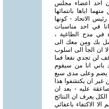
ان احد اعضاء مجلس
تهما اياها بانتمائها
يس الاتحاد - كونها
نا في احد مناسبات
 في مدح الطاغية ،
يصل بك ومن معك الى
ا ان الجأ الى اسلوب
قف لن تجدي نفعا فما
د باني انا من سيقوم
د يضم وعلى مدى سبع
 غير ان يكتشفوا هذا
لصاعقة عليه - بعد ان
الكل يعرف ان النتائج
لا الاكتفاء باعفائي