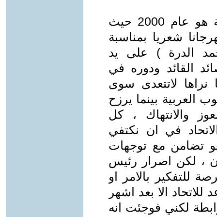
ومن اشد مراحل مامرت به الرابطة هو عام 2000 حيث
جانا شعريا بمناسبة
د الدرة ) على يد
ائد القائد ودوره في
ا نراها لاتتعدى سوى
 العربية بينما يرزح
وز والانتهاك ، كل
اتحاد في ان نكتفي
و تضامن مع توجهات
ن ، لكن اصرار رئيس
صة للتفكير بالامر او
للاتحاد الا بعد اشهر
ابطة لكني فوجئت انه