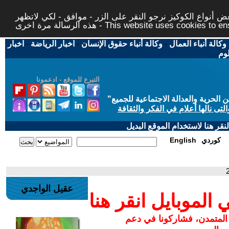
 أنواع الكوكيز نرجو النقر على الزر - موافق - لكي لاتظهر
This website uses cookies to ensure you ge
وكالة أنباء العمال
-
وكالة أنباء حقوق الإنسان
-
اخبار الرياضة
-
اخبار
لوم
التبرع للموقع - ادعمونا
حرية والعدالة الاجتماعية للجميع
"
تى نالها أعلام في الفكر والثقافة
قر هنا لاستخدام الموقع البديل
كوردي
English
عقيل الواجدي
لموبايل انقر هنا
 المتمدن، فشاركونا في دعم