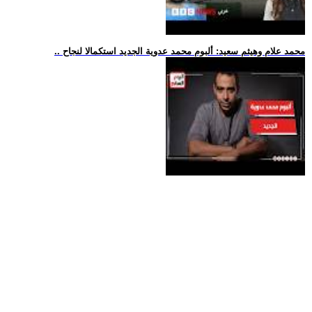
.. محمد علام وهيثم سعيد: ألبوم محمد عدوية الجديد استكمالا لنجاح