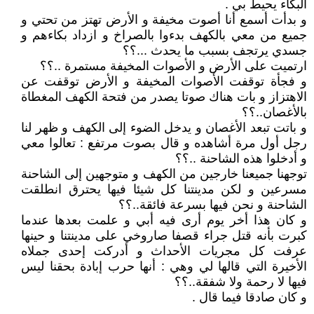
البكاء يحيط بي .
و بدأت أسمع أنا أصوت مخيفة و الأرض تهتز من تحتي و
جميع من معي بالكهف بدءوا بالصراخ و ازداد بكاءهم و
جسدي يرتجف بسبب ما يحدث ...؟؟
ارتميت على الأرض و الأصوات المخيفة مستمرة ..؟؟
و فجأة توقفت الأصوات المخيفة و الأرض توقفت عن
الاهتزاز و بات هناك صوتا يصدر من فتحة الكهف المغطاة
بالأغصان..؟؟
و باتت تبعد الأغصان و يدخل الضوء إلى الكهف و ظهر لنا
رجل أول مرة أشاهده و قال بصوت مرتفع : تعالوا معي
و أدخلوا هذه الشاحنة ..؟؟
توجهنا جميعنا خارجين من الكهف و متوجهين إلى الشاحنة
مسرعين و لكن مدينتنا كل شيئا فيها يحترق انطلقت
الشاحنة و نحن فيها بسرعة فائقة..؟؟
و كان هذا أخر يوم أرى فيه أبي و علمت بعدها عندما
كبرت بأنه قتل جراء قصفا صاروخي على مدينتنا و حينها
عرفت كل مجريات الأحداث و أدركت إحدى جملاه
الأخيرة التي قالها لي وهي : أنها حرب إبادة بحقنا ليس
فيها لا رحمة ولا شفقة..؟؟
و كان صادقا فيما قال .