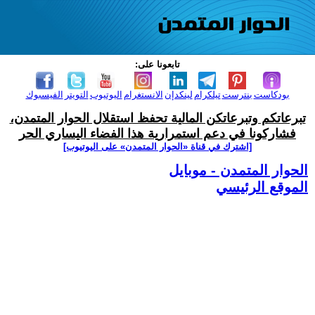
تابعونا على:
بودكاست
بنترست
تيلكرام
لينكدإن
الانستغرام
اليوتيوب
التويتر
الفيسبوك
تبرعاتكم وتبرعاتكن المالية تحفظ استقلال الحوار المتمدن،
فشاركونا في دعم استمرارية هذا الفضاء اليساري الحر
[اشترك في قناة ‫«الحوار المتمدن» على اليوتيوب]
الحوار المتمدن - موبايل
الموقع الرئيسي