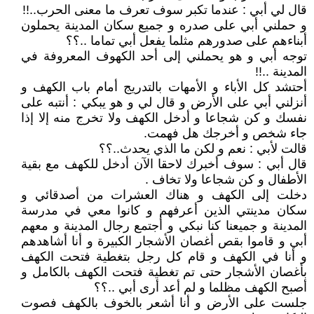
قال لي أبي : عندما تكبر سوف تعرف ما معنى الحرب..!!
و حملني أبي على صدره و جميع سكان المدينة يحملون
أبناءهم على صدورهم مثلما يفعل أبي تماما ..؟؟
توجه أبي و هو يحملني إلى أحد الكهوف المعروفة في
المدينة ..!!
أحتشد كل الأباء و الأمهات بالتدريج أمام باب الكهف و
أنزلني أبي على الأرض و قال لي و هو يبكي : أنتبه على
نفسك و كن شجاعا و أدخل الكهف ولا تخرج منه إلا إذا
جاء شخص و أخرجك هل فهمت.
قالت لأبي : نعم و لكن ما الذي يحدث..؟؟
قال أبي : سوف أخبرك لاحقا الآن أدخل للكهف مع بقية
الأطفال و كن شجاعا ولا تخاف .
دخلت إلى الكهف و هناك العشرات من أصدقائي و
سكان مدينتي الذين أعرفهم و كانوا معي في مدرسة
المدينة و جميعنا كنا نبكي و أجتمع رجال المدينة و معهم
أبي و قاموا بقص أغصان الأشجار الكبيرة و أنا أشاهدهم
و أنا في الكهف و قام كل رجل بتغطية فتحت الكهف
بأغصان الأشجار حتى تم تغطية فتحت الكهف بالكامل و
أصبح الكهف مظلما و لم أعد أرى أبي ..؟؟
جلست على الأرض و أنا أشعر بالخوف بالكهف فصوت