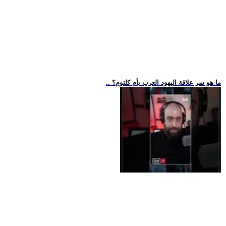
.. ما هو سر علاقة اليهود العرب بأم كلثوم؟