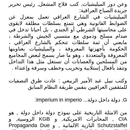
وعن دور الميليشيات, كتب فلاح المشعل, رئيس تحرير
جريدة الصباح العراقية:
الميليشيات في الشارع العراقي تعمل بمعزل عن
الضوابط القانونية وهي تتمتع بسلطات مطلقة لايقوى
على محاسبتها الشرطي أو الجندي ، بل أحيانا تدخل في
صدام مسلح ودموي مع منتسبي الجيش والشرطة ،
مايعني أن ثمة سلطات تتحكم بالشارع العراقي ،
الحكومة بأجهزتها المعروفة ، والميليشيات بعناوينها
المعروفة والمتعددة ، وهو ما صار يسمح لبعض المجاميع
من المسلحين والعصابات أن تستغل مثل هذا التداخل
وتنفذ بأفعال إستلابية وتخريب وخطف وسرقة وإعتداء .
وكتب نبيل عبد الأمير الربيعي : عادت طرق التصفيات
للمثقفين العراقيين بنفس طريقة النظام السابق
G. دولة داخل دولة... imperium in imperio:
من الامثلة التاريخية على نموذج دولة داخل دولة , هو
CIA , المخابرات الامريكية, و KGB الروسية, و
Schutzstaffel النازية الالمانية , و Propaganda Due