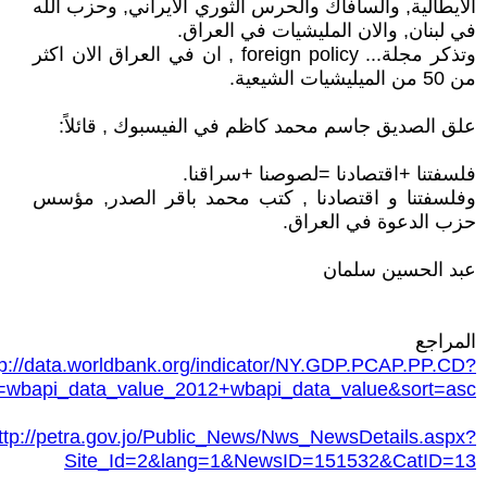
الايطالية, والسافاك والحرس الثوري الايراني, وحزب الله
في لبنان, والان المليشيات في العراق.
وتذكر مجلة... foreign policy , ان في العراق الان اكثر
من 50 من الميليشيات الشيعية.
علق الصديق جاسم محمد كاظم في الفيسبوك , قائلاً:
فلسفتنا +اقتصادنا =لصوصنا +سراقنا.
وفلسفتنا و اقتصادنا , كتب محمد باقر الصدر, مؤسس
حزب الدعوة في العراق.
عبد الحسين سلمان
المراجع
tp://data.worldbank.org/indicator/NY.GDP.PCAP.PP.CD?
=wbapi_data_value_2012+wbapi_data_value&sort=asc
ttp://petra.gov.jo/Public_News/Nws_NewsDetails.aspx?
Site_Id=2&lang=1&NewsID=151532&CatID=13