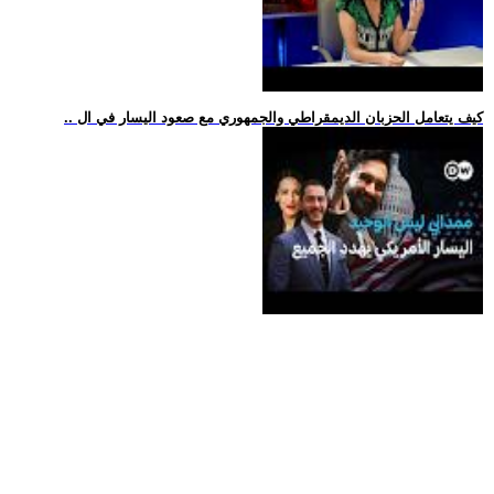
.. كيف يتعامل الحزبان الديمقراطي والجمهوري مع صعود اليسار في ال