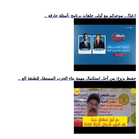
.. غدًا... موعدكم مع أولى حلقات برنامج -أسئلة حارقة-!
.. حفيظ يزوغ: من أجل استكمال مهمة بناء الحزب المستقل للطبقة الع