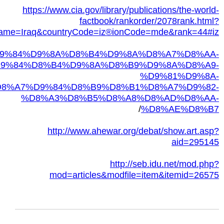
https://www.cia.gov/library/publications/the-world-
factbook/rankorder/2078rank.html?
Name=Iraq&countryCode=iz®ionCode=mde&rank=44#iz
8A%D9%84%D9%8A%D8%B4%D9%8A%D8%A7%D8%AA-
9%84%D8%B4%D9%8A%D8%B9%D9%8A%D8%A9-
%D9%81%D9%8A-
8%A7%D9%84%D8%B9%D8%B1%D8%A7%D9%82-
%D8%A3%D8%B5%D8%A8%D8%AD%D8%AA-
/
%D8%AE%D8%B7
http://www.ahewar.org/debat/show.art.asp?
aid=295145
http://seb.idu.net/mod.php?
mod=articles&modfile=item&itemid=26575