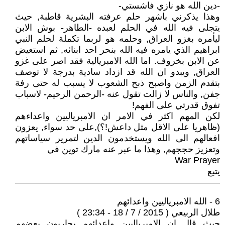
-دين الله هو نازي فاشستي-
وهذا يذكرني باشهر حلم عرفته البشرية قاطبة, حيث
يتجلى فيه الله في الحلم لعبده -الطاهر- بوش الابن
ليأمره بغزو العراق, وحلمه هو لربما تكملة لحلم النبي
ابراهيم الذي يامره فيه الله بنحر احد ابنائه, ثم استعيض
عن الابن بخروف. اما الله الامبريالية فقد اصر على غزو
العراق, ويبدو ان الله قد ازداد سادية بدرجة لا توصف
بتقدم الزمن واصبح ذبح الشعوب لا يسبب له حتى رفة
جفن, والناس لا زالت تقول عنه -الرحمن الرحيم- لاسباب
تفوق قدرتي على الفهم!
لكن المهم اكثر في الامر ان الامبرياليين واعداءهم
(ظاهريا على الاقل مثل داعش!؟),على حد سواء, يعزون
افعالهم الى الله ويستخدمون الدين لتمرير سياساتهم
وتعزيز حججهم, وهذا ما عبر عنه مارك توين في
War Prayer
يتبع
6 - الله الامبرياليين واعدائهم
طلال الربيعي ( 2015 / 7 / 18 - 23:34 )
حيث قال ان الامبرياليين واعدائهم يحاربون بعضهم