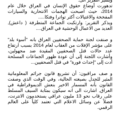
ويشير التقرير الى:
تدهورت أوضاع حقوق الإنسان في العراق خلال عام
2014، حيث اصبحت الهجمات الانتحارية والسيارات
المفخخة والاغتيالات أكثر تواترا وفتكا.....
ويذكر التقرير: وارتكبت الجماعة المتطرفة ( داعش),
العديد من الاعمال الوحشية في العراق....
و صنفت لجنة حماية الصحفيين العراق بانه "أسوء بلد"
على مؤشر الإفلات من العقاب لعام 2014 بسبب ارتفاع
عدد حالات قتل الصحفيين المقيدة ضد مجهولين،
وأشارت اللجنة إلى أن عودة ظهور الجماعات المسلحة
أدت إلى "إحداث فورة" في قتل الصحفيين...
و صف مراقبون: أن تشريع قانون جرائم المعلوماتية
المثير للجدل بصيغته الحالية، وفي الوقت الذي وصفت
القانون بأنه المسمار الاخير بنعش الديموقراطية في
العراق, اشارت الى انه سيكون بمثابة السيف المسلط
على رقاب نحو 13 مليون عراقي يستخدمون الانترنت،
فضلاً عن وسائل الاعلام التي تعتمد كلياً على العالم
الرقمي.