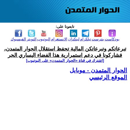
تابعونا على:
بودكاست
بنترست
تيلكرام
لينكدإن
الانستغرام
اليوتيوب
التويتر
الفيسبوك
تبرعاتكم وتبرعاتكن المالية تحفظ استقلال الحوار المتمدن،
فشاركونا في دعم استمرارية هذا الفضاء اليساري الحر
[اشترك في قناة ‫«الحوار المتمدن» على اليوتيوب]
الحوار المتمدن - موبايل
الموقع الرئيسي