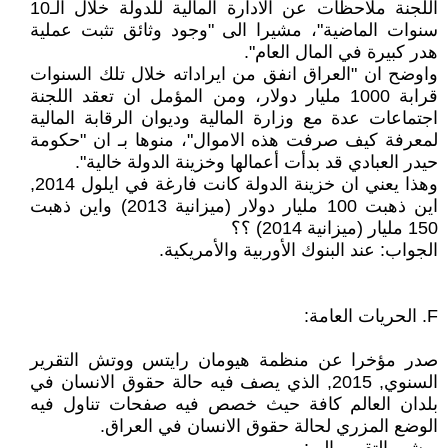
اللجنة ملاحظات عن الادارة المالية للدولة خلال الـ10
سنوات الماضية"، مشيرا الى "وجود وثائق تثبت عملية
هدر كبيرة في المال العام".
واوضح ان "العراق انفق من ايراداته خلال تلك السنوات
قرابة 1000 مليار دولار، ومن المؤمل ان تعقد اللجنة
اجتماعات عدة مع وزارة المالية وديوان الرقابة المالية
لمعرفة كيف صرفت هذه الاموال"، منوها بـ ان "حكومة
حيدر العبادي قد بدأت أعمالها وخزينة الدولة خالية".
وهذا يعني ان خزينة الدولة كانت فارغة في ايلول 2014,
اين ذهبت 100 مليار دولار (ميزانية 2013) واين ذهبت
150 مليار (ميزانية 2014) ؟؟
الجواب: عند البنوك الأوربية والأمريكية.
F. الحريات العامة:
صدر مؤخرا عن منظمة هيومان رايتس ووتش التقرير
السنوي, 2015, الذي يصف فيه حالة حقوق الانسان في
بلدان العالم كافة حيث خصص فيه صفحات تناول فيه
الوضع المزري لحالة حقوق الانسان في العراق.