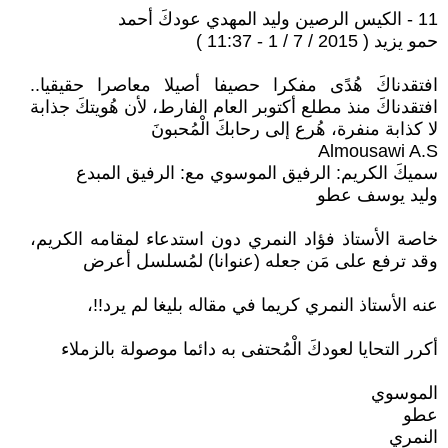
11 - الكيس الرصين وليد المهدي عودكَ أحمد
حمو يزيد ( 2015 / 7 / 1 - 11:37 )
افتقدناكَ هُدًى مفكرا حصيفا أصيلا معاصرا حقيقيا..
افتقدناكَ منذ مطلع أكتوبر العام الفارط، لأن هُويتكَ جذابة
لا كذابة منفرة، هُرع إلى رحابكَ الْمُحبونَ
Almousawi A.S
سميكَ الكريم: الرفيق الموسوي مع: الرفيق المبدع
وليد يوسف عطو
خاصة الأستاذ فؤاد النمري دون استدعاء لمقامه الكريم،
وقد ترفع على مَن جعله (عنوانا) لمُسلسل أعرض
عنه الأستاذ النمري كريما في مقاله بليغا لم يرد!!،
أكرر التحايا لعودكَ الْمُحتفى به دائما موصولة بالزملاء
الموسوي
عطو
النمري