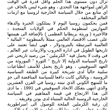
تزال دون مستوى هذا الحلم واقل قدرة في الوقت
الراهن لمواجهة هذا التحدي ، وهو شيء ليس بالخاف عن
اي متابع من خلال السياسة الخارجية لروسيا مع ازمات
العالم المختلفة .
فمن يحكمون روسيا اليوم لا يمتلكون الخبرة والدهاء
الموازيين لمنظومة الحكم في الولايات المتحدة ،
فالأخيرة ( وريثة بريطانيا العظمى ) بالإضافة الى هيمنتها
على عصب الاقتصاد العالمي ممثلاً بالمنظومة " المالية "
العالمية المرتبطة بالبترودولار ، فهي ايضاً تعتمد على
تاريخها الطويل في ادارة الحروب والازمات عبر العالم ،
في وقت لا يحمل فيه " الكرملين " من رصيد تاريخي عبر
تاريخ السياسة الدولية إلا تاريخ " الثورة " الموروثة من
العهد السوفييتي ، وهو تاريخ يحمل للأسف انطباعيات
سلبية حالياً لدى شريحة كبيرة من الطبقة السياسية
الروسية ، وبالتالي كانت دافعا للسياسة المناقضة الى حدٍ
ما للمنهج الكوني الذي تبنته روسيا في القرن العشرين
والذي انتهى بتفكك الاتحاد السوفييتي في 1991 ، ما ادى
الى هذا الارتجاع في قيمة المفاهيم في السياسة
الخارجية الروسية الحالية المتبناة لدى بوتن وفريقه ..
إن رغبة الكرملين الملحة للوصول الى امبراطورية
عالمية عظمى تكون ندا للإمبراطورية الاميركية الاكبر ،