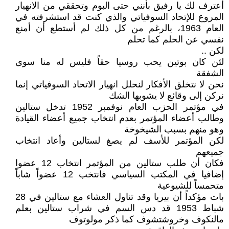
أعترف لك يا رفيق بأنني حتى البوم وتحققي من الانهيار
المروع للإتحاد السوفياتي والذي كنت قد استشرفته في
العام 1963، بالرغم من كل ذلك لم أستطع أن أمنع
نفسي عن الحلم كما تحلم
لكن ..
لئن كان بوتين يحب روسيا حقاً فليس له منا سوى
الشفقة
نحن لا نتخلق الأفكار لنحلل انهيار الاتحاد السوفياتي إنما
نركن إلى وقائع لا يشوبها الشك
في مؤتمر الحزب العام نوفمبر 1952 تدخل ستالين
وطالب أعضاء المؤتمر بعدم انتخاب جميع أعضاء القيادة
وهو منهم بسبب الشيخوخة
لكن المؤتمر للأسف لم يصغ لستالين وأعاد انتخاب
جميعهم
فكان أن طلب ستالين من المؤتمر انتخاب 12 عضوا
إضافيا في المكتب السياسي فانتخب 12 عضواً شاباً
متحمساً للشيوعية
بات مؤكداً أن بيريا وقد تناول العشاء مع ستالين في 28
شباط 1953 قد دس السم في شراب ستالين بعلم
مالنكوف وخروشتشوف كما ذكر مولوتوف