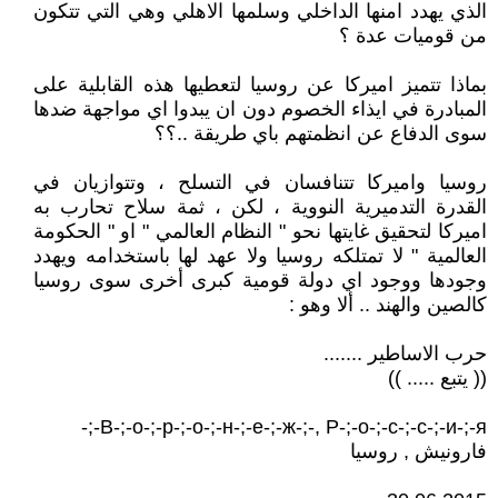
الذي يهدد امنها الداخلي وسلمها الاهلي وهي التي تتكون
من قوميات عدة ؟
بماذا تتميز اميركا عن روسيا لتعطيها هذه القابلية على
المبادرة في ايذاء الخصوم دون ان يبدوا اي مواجهة ضدها
سوى الدفاع عن انظمتهم باي طريقة ..؟؟
روسيا واميركا تتنافسان في التسلح ، وتتوازيان في
القدرة التدميرية النووية ، لكن ، ثمة سلاح تحارب به
اميركا لتحقيق غايتها نحو " النظام العالمي " او " الحكومة
العالمية " لا تمتلكه روسيا ولا عهد لها باستخدامه ويهدد
وجودها ووجود اي دولة قومية كبرى أخرى سوى روسيا
كالصين والهند .. ألا وهو :
حرب الاساطير .......
(( يتبع ..... ))
В-;-о-;-р-;-о-;-н-;-е-;-ж-;-, Р-;-о-;-с-;-с-;-и-;-я-;-
فارونيش , روسيا