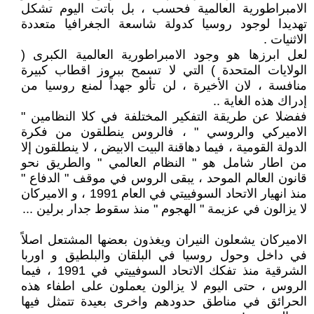
الامبراطورية العالمية فحسب ، بل باتت اليوم تشكل
تهديدا لوجود روسيا كدولة شاسعة الجغرافيا متعددة
الاثنيات .
لعل ابرزها هو وجود الامبراطورية العالمية الكبرى (
الولايات المتحدة ) التي لا تسمح ببروز اقطاب كبيرة
منافسة ، لان الأخيرة ، لن تألو جهداً لمنع روسيا من
إدراك هذه الغاية ..
ففضلا عن طريقة التفكير المختلفة في كلا النظامين "
الاميركي والروسي " ، فالروس ينطلقون من فكرة
الدولة القومية ، فيما دهاقنة البيت الابيض ، لا ينطلقون إلا
من اطار شامل هو " النظام العالمي " والطريق نحو
قانون العالم الموحد ، يبقى الروس في موقف " الدفاع "
منذ انهيار الاتحاد السوفييتي في العام 1991 ، و الاميركان
لا يزالون في عزيمة " الهجوم " منذ سقوط جدار برلين ...
الاميركان يشعلون النيران ويغذون بعضها المشتعل اصلاً
في داخل وحول روسيا في البلقان والبلطيق و اوربا
الشرقية منذ تفكك الاتحاد السوفييتي في 1991 ، فيما
الروس ، حتى اليوم لا يزالون يعملون على اطفاء هذه
الحرائق في مناطق حدودهم واخرى بعيدة تتمثل فيها