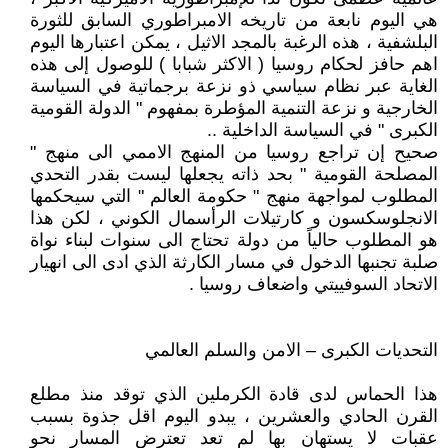
هي اليوم نابعة من تاريخه الامبراطوري السابق للثورة
البلشفية ، هذه الرغبة بالمجد الاثيل ، يمكن اعتبارها اليوم
اهم حافز لحكام روسيا ( الاكثر شبابا ) للوصول إلى هذه
الغاية عبر نظام سياسي ذو نزعة برجماتية في السياسة
الخارجية و نزعة التنمية المؤطرة بمفهوم " الدولة القومية
الكبرى " في السياسة الداخلية ..
صحيح إن تراجع روسيا من المنهج الاممي الى منهج "
المصلحة القومية " بحد ذاته يجعلها ليست بقدر التحدي
المطلوب لمواجهة منهج " حكومة العالم " التي سيحكمها
الانجلوسكسون و كارتيلات الرأسمال الكوني ، لكن هذا
هو المطلوب حالياً من دولة تحتاج الى سنوات لبناء نواة
صلبة تجنبها الدخول في مسار الكارثة الذي ادى الى انهيار
الاتحاد السوفييتي واضعاف روسيا .
التحديات الكبرى – الامن والسلم العالمي
هذا الحماس لدى قادة الكرملين الذي توقد منذ مطلع
القرن الحادي والعشرين ، يبدو اليوم اقل جذوة بسبب
عقبات لا يستهان بها لم تعد تعترض المسار نحو