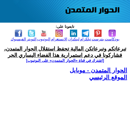
تابعونا على:
بودكاست
بنترست
تيلكرام
لينكدإن
الانستغرام
اليوتيوب
التويتر
الفيسبوك
تبرعاتكم وتبرعاتكن المالية تحفظ استقلال الحوار المتمدن،
فشاركونا في دعم استمرارية هذا الفضاء اليساري الحر
[اشترك في قناة ‫«الحوار المتمدن» على اليوتيوب]
الحوار المتمدن - موبايل
الموقع الرئيسي