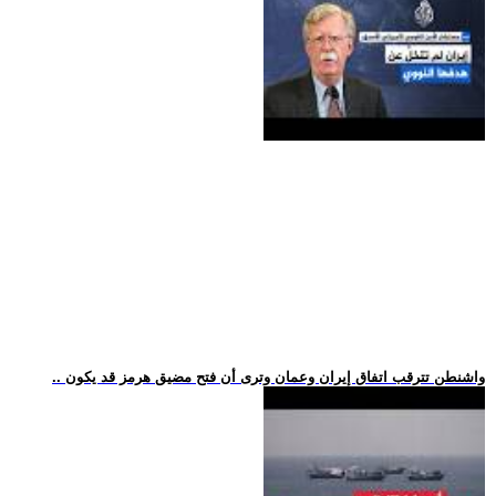
.. واشنطن تترقب اتفاق إيران وعمان وترى أن فتح مضيق هرمز قد يكون