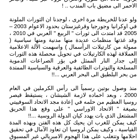
الاحمر الى مضيق باب المندب .. !
ولو عدنا للخريطة مرة اخرى ، لوجدنا ان الثورات الملونة
في اوكرانيا وجورجيا وقرغيزستان بحدود الاعوام 2003 –
2005 قد امتدت الى ثورات " الربيع " العربي في 2010 ،
وقد غذتها منظمات عديدة منها مدنية ومنها سياسية (
ممولة من كارتيلات الرأسمال ) واسهمت الآلة الاعلامية
العملاقة لهذه الكارتيلات في تحويل محصلة هذه الثورات
إلى جدار النار الممثل في بؤر الصراعات الدموية
المسلحة والتوترات الطائفية والعرقية والسياسية الممتدة
من بحر البلطيق الى البحر العربي ...!!
منذ وصول بوتين رسمياً الى رأس الكرملين في العام
2000 ، وبعد اخماده لازمة الشيشان ، يستيقظ قيصر
روسيا العظيم من حلمه في إعادة مجد الاتحاد السوفييتي
بصيغة " الاتحاد الاوراسي " على وقع هذا الحريق
المشتعل الذي بات يهدد كيان الدولة الروسية ...!!
كيف يمكن للغرب ان يحيك كل هذه الفتن وبهذه المدة
القياسية ، وكيف يمكن لروسيا ان تعاود الآمال في تحقيق
احلامها وتتغلب على هذا الهجوم الامبريالي غير المسبوق