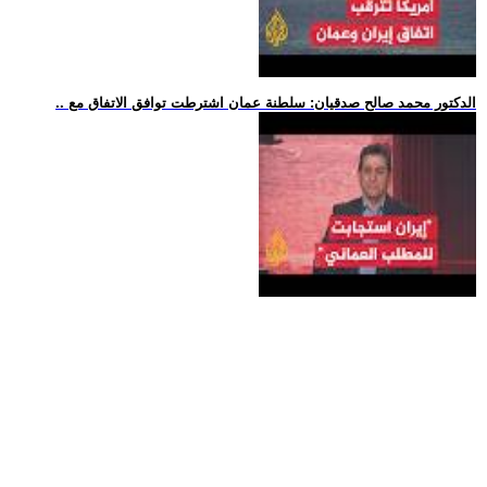
.. الدكتور محمد صالح صدقيان: سلطنة عمان اشترطت توافق الاتفاق مع