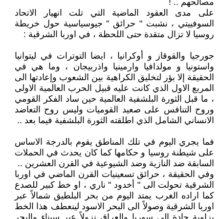
مصالحهم .. !
على مدى العقود الماضية التي تلت انهيار الاتحاد
السوفييتي ، نشبت " حرائق " جيوسياسية حول خريطة
روسيا لا تزال متقدة حتى اللحظة ، في اوربا الشرقية :
جورجيا والقوقاز و أوكرانيا ، ايضا التوترات في ليتوانيا
واستونيا و مولدافيا وارمينيا واذربيجان ، وما هي في
الحقيقة إلا بؤر لتخليق الكراهية بين الشعوب وإعادتها الى
المربع الاول الذي كانت عليه قبيل الحرب العالمية الاولى
، ما قبل الثورة البلشفية العالمية حين ساد الفكر القومي
وروح التنافس على صعيد القوميات وليس روح التعاضد
الانساني الشامل الذي اطلقته الثورة البلشفية فيما بعد ..
فما يجري اليوم في تلك المناطق يقوم بالدرجة الاساس
على شيطنة روسيا و حكامها كما كان يحدث في الحملات
السابقة ضد النازية وضد الشيوعية في القرن العشرين ..
وفي الحقيقة ، حرائق تسعينيات القرن الماضي في اوربا
الشرقية تحولت الى " أخدود " ناري ، او خط كبير للصدع
كما اراده الغرب يمتد اليوم من بحر البلطيق شمالاً عبر
اوربا الشرقية وصولاً الى البحر الاسود لينعطف هذا الخط
بزاوية حادة الى سوريا والعراق نزولاً عبر سيناء والبحر