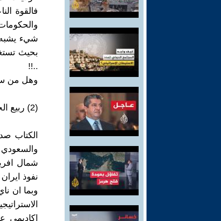
فالقوة الن
والحكومات د
شيء يشبه تم
بحيث تستغل
..!!
وهل من سحر
(2) ربيع الجهاد الاسلامي : راس الحربة في قوة اميركا الناعمة
الكتاب صد
والسعودي 
شمال افريق
نفوذ ايران
وبما ان نا
الاستراتيج
اكاديمي عا