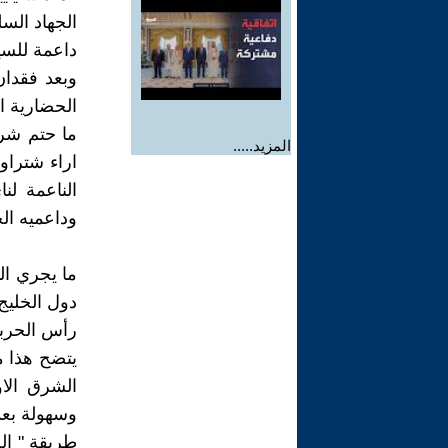
الجهاد الس
داعمة للسي
وبعد فقدان 
الحضارية ال
ما حتم شرا
المزيد.....
اراء شتراو
الناعمة لن
وداعميه الخ
ما يجري ال
دول الخليج
رأس الحربة 
يتضح هذا م
الشرق الاو
وسهولة بعد 
طريقة " الح