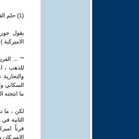
(1) حلم القرن الاميركي
يقول جوزف
الاميركية ) في كت
"" ... الق
للذهب ، ام
والتجارية 
السكاني وا
ما انتجته ا
لكن ، ما ت
قرناً امير
الاميركان 