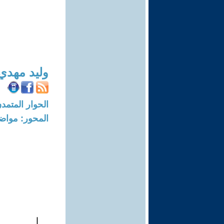
وليد مهدي
الحوار المتمدن-العدد: 4594 - 14
المحور: مواض
ا