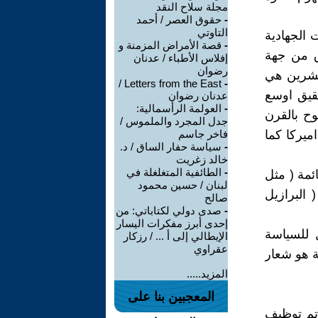
مجلة سلاح النقد
-
حقوق العصر / أحمد
التاوتي
 الجهادية
-
قصة الأمراض المزمنة و
ق من جهة
إفلاس الأطباء / عدنان
رضوان
لعشرين هي
Letters from the East /
-
حقيق اوسع
عدنان رضوان
-
العولمة الرأسمالية:
ح بالقرن
جدل المجرد والملموس /
ميركا كما
فاخر جاسم
-
سياسة حفار الساق / د.
خالد زغريت
-
الطائفية المتغلغلة في
ئمة ( مثل
لبنان / حسين محمود
البرازيل
صالح
-
صدى دولي لكتاباتي: من
إحدى أبرز مفكرات اليسار
 للسياسة
الإيطالي إلى أ ... / رزكار
عقراوي
ة هو شعار
المزيد.....
المعجبين بنا على
تم توظيف