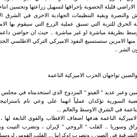
الاراضي قليلة الخصوبة بإحراقها لتسهيل زراعتها وتحسين انتاجيت
 والنصرة وبقية التنظيمات الجهادية الاخرى في الشرق ا
 الحرق للتربة التي تسبق عملية الزرع التي سيقوم بها الا
وسط بطريقة مباشرة او غير مباشرة .. حيث ان حواضن داعش
منها الامرين ستستسيغ النفوذ الاميركي التركي الاطلسي الجد
ن الشر ..
ين وعبر عديد " الفيتو " المزدوج الذي استخدمتاه في مجلس ا
ضية السورية تؤكدان عملياً انهما على وعي تام باستراتيج
لناعمة في الشرق الاوسط والعالم ...
اميركية الناعمة هدفها اضعاف الاقطاب والقوى التابعة لها ،
ق وسوريا .. القلب " الروحي " لإيران ، وتضرب التيبت وه
لشرقية في الصين ، وتضرب اوكرانيا ... القلب القومي لروسيا .