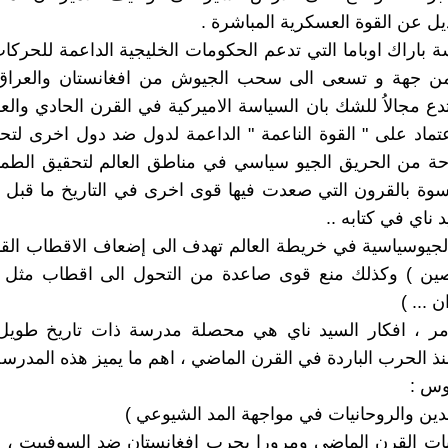
ديل عن القوة العسكرية المباشرة .
 باراك اوباما التي تدعم الحكومات الخليجية الداعمة للحركات
ن جهة و تسعى الى سحب الجيوش من افغانستان والعرا
تدع مجالاُ للشك بان السياسة الاميركية في القرن الحادي وا
تماد على " القوة الناعمة " الداعمة لدول ضد دول اخرى لت
حة من الحريق الجيو سياسي في مناطق العالم لتحقيق الطمو
سوة بالقرون التي صعدت فيها قوى اخرى في التاريخ ما قبل ا
 ناي في كتابه ..
لجيوسياسية في خريطة العالم تهدف الى إضعاف الاقطاب القا
صين ) وكذلك منع قوى صاعدة من التحول الى اقطاب مثل ( 
ن ... )
امر ، افكار السيد ناي هي محصلة مدرسة ذات تاريخ طويل
منذ الحرب الباردة في القرن الماضي ، اهم ما يميز هذه المدرس
وس :
دين والروحانيات في مواجهة المد الشيوعي )
يات القرن الماضي ومرورا بحرب افغانستان ضد السوفييت ، 