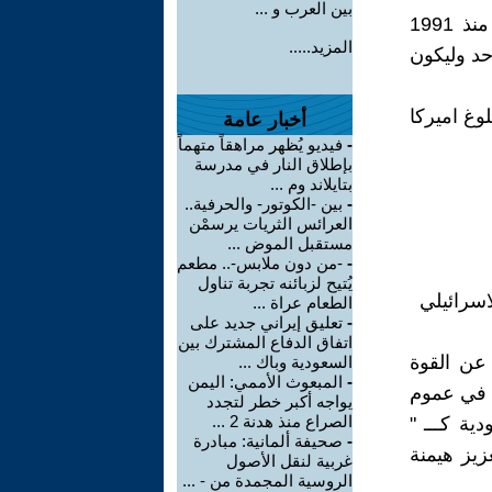
بين العرب و ...
لا نزال في اول 14 سنة مطلع هذا القرن ، ولا تزال الادارة الاميركية منذ 1991
المزيد.....
حد وليكون
وغ اميركا
أخبار عامة
-
فيديو يُظهر مراهقاً متهماً
بإطلاق النار في مدرسة
بتايلاند وم ...
-
بين -الكوتور- والحرفية..
العرائس الثريات يرسمْن
مستقبل الموض ...
-
-من دون ملابس-.. مطعم
يُتيح لزبائنه تجربة تناول
الطعام عراة ...
-
تعليق إيراني جديد على
اتفاق الدفاع المشترك بين
لناعمة soft power وتفريقها عن القوة
السعودية وباك ...
-
المبعوث الأممي: اليمن
 التفوق في عموم
يواجه أكبر خطر لتجدد
الصراع منذ هدنة 2 ...
ه للسعودية كـــ "
-
صحيفة ألمانية: مبادرة
يز هيمنة
غربية لنقل الأصول
الروسية المجمدة من - ...