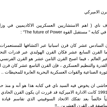
 ناي ( اهم الاستشاريين العسكريين الاكاديميين في وزار
ابه " مستقبل القوة The future of Power" :
رن السادس عشر كان قرن اسبانيا عبر اكتشافها للمستعمرات
ا القرن السابع عشر فكان القرن الهولندي عبر قدرات التحك
عبر العالم ، فيما اصبح القرن الثامن عشر هو القرن الفرنسي 
لقدرة والتنظيم العسكري ، فإن القرن التاسع عشر كان قرن ان
لثورة الصناعية والقوات العسكرية البحرية العابرة للمحيطات .. "
حاشى ان يخوض فيه السيد ناي في كتابه هذا هو أنه و منذ ح
الثانية في 1991 كانت الادارة الاميركية قد قررت ان يكون القرن الحا
كياً خالصاً بعد تفكك الاتحاد السوفييتي الذي تقاسم قيادة 
مناصفة في القرن العشرين ..!!