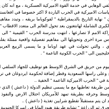
لفي الوهابي في خدمة القوة الاميركية العسكرية ، مع انه كان
اسات الاميركية في الحرب الباردة لا اكثر خصوصا في افغانستا
" نهاية التاريخ بالديمقراطية " لفوكوياما بريقه ، وتبدد مفاه
كبرى الشاملة لهانتغتون بعد تحول العالم الى متعدد الاقطاب " 
كة الامم لا تصارعها ، انتهت مدرسة الحرب " القيمية " الى ا
س مرة اخرى وتحويلها الى مفاهيم تفصيلية واقعية ممثلة بفل
اي ، والتي تحولت في عهد اوباما و ما يسمى الربيع العرب
ليجيين الى " الحرب الكونية الناعمة " .
يوم من حريق في الشرق الاوسط هو توظيف للجهاد السلفي ال
 وعلى راسها السعودية وقطر إضافة لحكومة ايردوغان في تر
في " الحرب الاميركية الناعمة " الخفية ..
ن طريقة تعاطيها مع ما يسمى تنظيم الدولة ( داعش ) الذي ق
سط وحرقه بطريقة تمهد للأمريكان احتلال الارض والنفوذ ف
ان يتم مستقبلاً تقطيع شرايين تغذية ( داعش ) ..
رق ثم الزراعة " تشابه طريقة هنود المايا في اميركا الجنوبية 