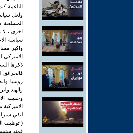
الناعمة كب
ولعل سياسة
المسلحة م
اخرى ، لا 
سياسة الاع
واكبر مسا
الاميركي ا
ذكرها السيد
فالحرائق ا
روسيا وال
والهند وايرا
وحقيقة ال
الاميركية 
ليفي شترا
( توظيف ال
فمنذ ستيني