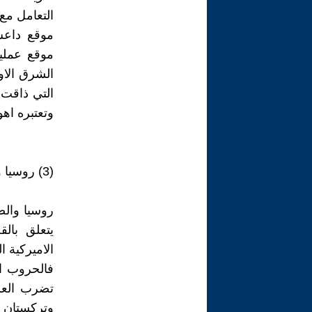
التعامل مع 
موقع داعش
موقع عملية
الشرق الا
التي ذاقت 
وتعتبره اهو
(3) روسيا والصين تواجهان الحرب الاميركية الناعمة
روسيا والص
يتعلق بالق
الاميركية ا
فالحروب ال
تضرب العرا
وتركستان ا