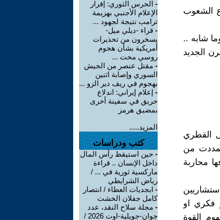
-
الحرس الثوري: إقرار
اع الشعوب
الإعلام الأجنبي بهزيمة
ترامب نتيجة لجهود ...
-
قراء -ديلي ميل-
ما شابه ..
يسخرون من تحذيرات
أمريكية بشأن هجوم
رن الجديد
روسي محت ...
-
مقتل عنصر من الجيش
السوري وإصابة اثنين
بهجوم في ريف دير الزو ...
-
إعلام إيراني: اندلاع
حريق في سفينة أخرى
بمضيق هرمز
المزيد.....
ل القطري
كتب ودراسات
تمددت من
-
حين استيقظ رأس المال
ها محاربة
داخل الإنسان .. قراءة
ماركسية ثورية في ... /
رياض الشرايطي
استشاريين
-
ابجديات العطاء / انتصار
كامل جفلان الخشت
ر فكري او
-
مجلة سلاح النقد، عدد
جوان-جويلية-اوت 2026 /
وم القوة