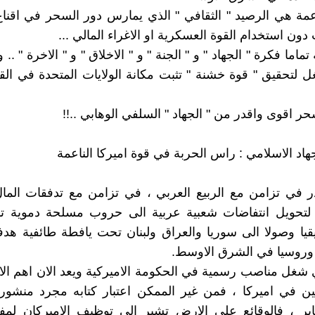
اعمة هي الرصيد " الثقافي " الذي يمارس دور السحر في اقن
ون استخدام القوة العسكرية او الاغراء المالي ...
اما فكرة " الجهاد " و " الجنة " و " الاخلاق " و " الاخرة " .. و
 لتحقيق " قوة خشنة " تثبت مكانة الولايات المتحدة في الق
 اقوى واقدر من " الجهاد " السلفي الوهابي ..!!
ر في تزامن مع الربيع العربي ، في تزامن مع تدفقات الما
لتحويل انتفاضات شعبية عربية الى حروب مسلحة دموية 
يا وصولا الى سوريا والعراق ولبنان تحت يافطة طائفية هدف
 وروسيا في الشرق الاوسط.
ي شغل مناصب رسمية في الحكومة الاميركية ويعد الان اهم ال
يين في اميركا ، فمن غير الممكن اعتبار كتابه مجرد منشو
بر ، فالوقائع على الارض تشير الى توظيف الاميركان لمفه