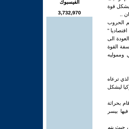
الفيسبوك
 يشكل قوة
3,732,970
ن ..
يم الحروب
اقتصاديا "
لعودة الى
سفة القوة
ي ومموليه
ذي ترعاه
كيا ليشكل
ام بحراثة
يها بيسر
، حيث يتم