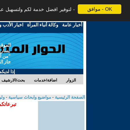
موافق - OK
لتوفير افضل خدمة لكم ولتسهيل عملي
أخبار عامة
-
وكالة أنباء المرأة
-
اخبار الأدب و
الموقع
يسارية
"من أج
حاز ال
إذا لديك
الزوار
اضافة/خدمات
بحث/الارشيف
الصفحة الرئيسية
-
مواضيع وابحاث سياسية
-
ولي
تبرعاتكم