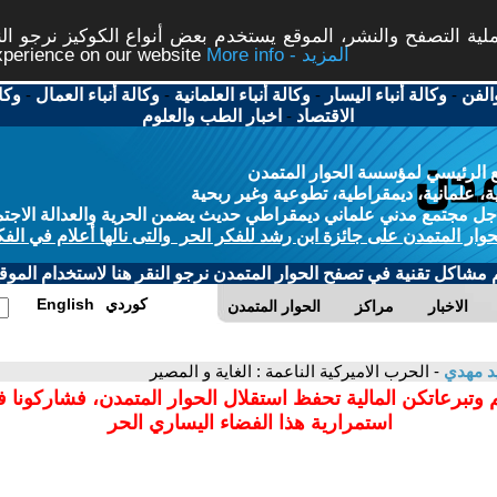
ة التصفح والنشر، الموقع يستخدم بعض أنواع الكوكيز نرجو النق
More info - المزيد
experience on our website
الفن
-
وكالة أنباء اليسار
-
وكالة أنباء العلمانية
-
وكالة أنباء العمال
-
وكا
الاقتصاد
-
اخبار الطب والعلوم
 الرئيسي لمؤسسة الحوار المتمدن
، علمانية، ديمقراطية، تطوعية وغير ربحية
ل مجتمع مدني علماني ديمقراطي حديث يضمن الحرية والعدالة الاجتم
حوار المتمدن على جائزة ابن رشد للفكر الحر والتى نالها أعلام في الفك
م مشاكل تقنية في تصفح الحوار المتمدن نرجو النقر هنا لاستخدام الموقع
كوردي
English
الاخبار
مراكز
الحوار المتمدن
د مهدي
- الحرب الاميركية الناعمة : الغاية و المصير
 وتبرعاتكن المالية تحفظ استقلال الحوار المتمدن، فشاركونا 
استمرارية هذا الفضاء اليساري الحر