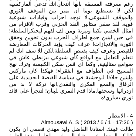
رغم معرفته المسبقة بانها انتحار.انك تدعي الماركسية
لكن لا تستطيع يوما ان تميز بين الموقف الثوري
والموقف الشيوعي.لا توجد احزاب وقيادات شيوعية
قوية. لقد صفى ستالين النقد الحزبي وقرب الاقزام من
امثال الخصي نكيتا وبيرية ومن لف لفهم ليحتكرالسلطة!
في حين لينين جمع اطراف الحزب بدون تخوين وحقق
الثورة والانجازات! عرف كيف يؤيد الحركات المعارضة
للقيصر وعرف كيف يقتنص السلطة.لكن للا سف انك لم
تتعلم التعامل مع الواقع كأي شيوعي بيزنطي عاش في
صوامع ستالينية, وكما اي قس سكن الكنيسة وترك نهج
المسيح في الطواف مع الفقراء! فهكذا كان ماركس
ولينين خلافا للوحشية في سياسة القبضة الحديدية على
الرفاق والقمع الفكري والنقدي,انها تركة لا بد من
ازدرائها وسحقها.ماذا قدم النمري للبنان! لتتجرأ على قائد
ثوري يساري!ه
4 - الانتظار
Almousawi A. S ( 2013 / 6 / 1 - 17:26 )
طالت غيبتك استاذنا الفاضل وليد مهدي فعسى ان يكون
كتابكم المنتظر على وشك البزوغ من اجل المنفعة العامة