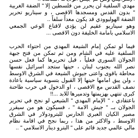
مهدي السلفية لن يحرر من فلسطين إلا " الضفة الغربية
" بدون القدس ومسجدها الاقصى ، و سيناريو تحرير
الضفة الهوليوودي قد يكون معداً سلفاً ..
وهو سيناريو عقيم لن يؤدي لاقناع الوعي الجمعي
الاسلامي بامامة الخليفة دون الاقصى ...
فيما لو تمكن إمام الشيعة المهدي من احتواء الحرب
السلفية عليه في الشام ومن ثم تمكن من فتح جبهة
الجولان السوري فعلياً ، قبل تحريرها كما فعل حسن
نصر الله بجنوب لبنان ، حينها ستجد اسرائيل نفسها
محاطة باقوى واعتى جيوش الشيعة في الشرق الاوسط
، ولن يبق امامها حينها إلا القبول بتسوية سياسية باعادة
نصف القدس مع الاقصى ، او الدخول في حرب طاحنة
كبرى تنتهي بهزيمتها وتدميرها للابد ...!!
باعتقادي ، " الإمام المهدي " الشيعي لو نجح في تحرير
الجولان بــ " جيش الامة " ، فسيكون هو من سيقرر
مصير الكيان العبري الحارس للبترودولار في الشرق
الاوسط ، والاكثر من هذا ، ربما نجح في اقامة نظام
مالي عالمي جديد قائم على " البترو دينار الاسلامي " ..