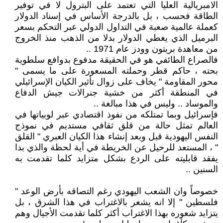
الامبريالية العليا التي تعتمد على البترول لا في توفير
الطاقة فحسب ، بل بالدرجة الأساس في إسناد الدولار
كعملة عالمية صعبة في التداول الدولي عبر التحكم بسعر
البرميل الذي يغطي الدولار بدلا من الذهب منذ الخروج
من معاهدة بريتون وودز عام 1971 ..
فالصراع الطائفي هو في الحقيقة مدفوع بدوافع سلطوية
بحته ، حاكم قطر وحملته المسعورة على ما يسمى "
محور المقاومة " يخاف على زوال تأثير الكيان الإسرائيلي
في المنطقة أكثر من خشية جنرالات جيش الدفاع
والموساد .. وليس في هذا مبالغة ..
فإسرائيل وبما تمتلكه من نفوذ اقتصادي عبر لوبياتها في
العالم تمثل حالة من قلق ثقافي مستديم في نموذج
النفس اليهودية قبل وبعد إنشاء هذا الكيان العبري " القلق
" ، المستعد للرحيل عن الخريطة في أية لحظة والذي بدا
يفقد قابليته على الردع بشكل متزايد كلما تقدمت به
السنين ..
خصوصاً وان الشعب اليهودي رغم التصاقه بأرض الوعد "
فلسطين " إلا انه يشعر بالاغتراب في هذا الشرق ، بل
يتزايد شعوره بهذا الاغتراب أكثر كلما تقدمت الأجيال وهم