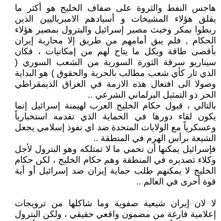
هاجس النفط والثروة على ضفاف الخليج هو أكثر ما
يقلق هؤلاء المشيخات و أسيادهم الامبرياليين الذين
ربطوا بمكر وخبث مصير إسرائيل والبترول بمصير هؤلاء
الحكام , فلم يبق أمامهم من طريق إلا محاربة إيران
بأقصى طاقة وبكل ما يتاح لهم من إمكانيات ، فكان
سيناريو سرقة الثورة السورية من الشعب السوري (
الذي ثار كأي شعب مطالب بالحرية والحقوق ) هو البداية
وصولا الى افتعال هذه الازمة في العراق الديمقراطي
الحر ذو التمثيل البرلماني الشرعي ..
بالتالي ، قبول حكام الخليج العرب لهيمنة إسرائيل إنما
يكون لقاء دورها في الحماية الذي تقدمه استخبارياً
وعسكرياً مع الولايات المتحدة ضد اي نفوذ إسلامي يجعل
الشيعة برأس الهرم في المنطقة ..
فإسرائيل يمكنها أن تحمي ما لا تمتلكه وهو البترول لأجل
وكلاء تصديره في المنطقة وهم حكام الخليج ، لكن حكام
الخليج لا يمكنهم طلب حماية إيران ضد إسرائيل أو أية
قوة أخرى في العالم ..
لا لان إيران شيعية صفوية وما شاكلها من ترويجات
إعلامية فارغة من مضمون واقعي حقيقي ، ولكن البترول