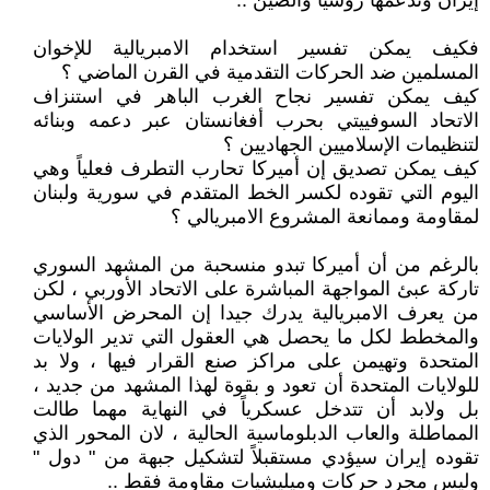
إيران وتدعمها روسيا والصين ..
فكيف يمكن تفسير استخدام الامبريالية للإخوان
المسلمين ضد الحركات التقدمية في القرن الماضي ؟
كيف يمكن تفسير نجاح الغرب الباهر في استنزاف
الاتحاد السوفييتي بحرب أفغانستان عبر دعمه وبنائه
لتنظيمات الإسلاميين الجهاديين ؟
كيف يمكن تصديق إن أميركا تحارب التطرف فعلياً وهي
اليوم التي تقوده لكسر الخط المتقدم في سورية ولبنان
لمقاومة وممانعة المشروع الامبريالي ؟
بالرغم من أن أميركا تبدو منسحبة من المشهد السوري
تاركة عبئ المواجهة المباشرة على الاتحاد الأوربي ، لكن
من يعرف الامبريالية يدرك جيدا إن المحرض الأساسي
والمخطط لكل ما يحصل هي العقول التي تدير الولايات
المتحدة وتهيمن على مراكز صنع القرار فيها ، ولا بد
للولايات المتحدة أن تعود و بقوة لهذا المشهد من جديد ،
بل ولابد أن تتدخل عسكرياً في النهاية مهما طالت
المماطلة والعاب الدبلوماسية الحالية ، لان المحور الذي
تقوده إيران سيؤدي مستقبلاً لتشكيل جبهة من " دول "
وليس مجرد حركات وميليشيات مقاومة فقط ..