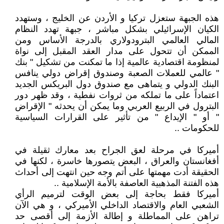
هذه الجبهة ستعزل تركيا و الأردن عن الخليج ، وستهدد
الكيان الإسرائيلي بشكل مباشر ، جبهة تهدد النظام
المالي العالمي البترودولاري بالدرجة الأساس ومن
الممكن أن تتحول على مدار العقد المقبل إلى نواة
لمنظومة اقتصادية عالمية إذا ما تمكنت من تشكيل " بنك
" عالمي للعملات الصعبة وصندوق إقراض دولي ينافس
البنك الدولي و يتماهى مع صندوق دول البريكس الجديد
اعتماداً على ما تملكه من ثروات نفطية ، وقد ظهر دور
البترول في الربيع العربي وما يمكن أن يحدثه " الإقراض
" أو " الإيداع " من تأثير على القرارات السياسية
للحكومات ..
أميركا في مرحلة لعق الجراح بعد معارك ثقيلة في
أفغانستان والعراق ، البعض يتصورها خاسرة ، لكنها في
الحقيقة أدت مهمتها على أتم وجه حين انتهت إلى أحداث
هذه الفتنة المذهبية العاصفة بالأمة الإسلامية ..
أميركا فقط بحاجة إلى بعض الوقت لترميم الرأي
الشعبي العام والاقتصاد الداخلي الأميركي ، و هي الآن
تراهن على المماطلة و إطالة الأزمة إلى أقصى حد