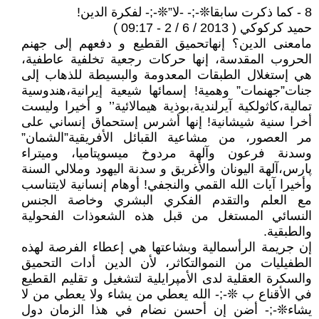
8 - كما ذكرت سابقا❊-;- -لا”❊-;- لفكرة الدين!
حميد كركوكي ( 2013 / 6 / 2 - 09:17 )
مامعنى الدين؟ إنهاتحميق القطيع و دفعهم إلى جهنم
الحروب المقدسة، إنها حركات رجعية تخلفية عاطفية،
هي إستغلال الطبقات المعدومة والبسيطة للذهاب إلى
جنات”جهنمات” وهمية! إسمائها شيعية إيرانية،هندوسية
تمالية،كاثولكية آيرلندية،بوذية هيمالائية’’ و أخيرا وليست
أخرا سنية شيشانية! إنها أشرس إستحماق إنساني على
مر العصور، من مشاعية القبائل الأفريقية”الشمان”
وسدنة فرعون وآلهة مردوخ ميسوپتاميا، وميتراء
پارس،آلهة اليونان والأغريق و سدنة اليهود وملالي السنة
وأخيرا آيات الله القمي والنجفي! أوهام إنسانية لايتناسب
مع العلم والتقدم الفكري البشري وخاصة الجنس
النسائي المستغل من قبل هذه الشعوذات الفحولية
والطبقية.
إن جريمة الرأسمالية وبشاعتها هي إعطاء الفرصة لهذه
الطفيليات من النموالتكاثر، لأن الدين أدات التحميق
والسكرة العقلية لدى الأمپرايلية لتشغيل و تقليم القطيع
في الأقناع ب ❊-;- الله يعطي من يشاء ولا يعطي من لا
يشاء❊-;- أضن إن أحسن نضام في هذا الزمان دول