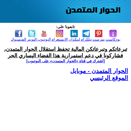
تابعونا على:
بودكاست
بنترست
تيلكرام
لينكدإن
الانستغرام
اليوتيوب
التويتر
الفيسبوك
تبرعاتكم وتبرعاتكن المالية تحفظ استقلال الحوار المتمدن،
فشاركونا في دعم استمرارية هذا الفضاء اليساري الحر
[اشترك في قناة ‫«الحوار المتمدن» على اليوتيوب]
الحوار المتمدن - موبايل
الموقع الرئيسي