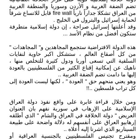
تضم الضفة الغربية و الأردن وسوريا والمنطقة الغربية
من العراق تشكلا جداراً نارياً fire wall قابل للاتساع شرقاً
لحماية إسرائيل والبترول في الخليج .
وقد أعلنتها إسرائيل صراحة ، إن دولة إسلامية متطرفة
ستكون أفضل من نظام الأسد ...
هذه الدولة الافتراضية ستجمع المجاهدين و" المجاهدات "
من كل أصقاع العالم ، ستشكل اكبر حاوية لنفايات
السلفية التي تسعى أوربا ودول كثيرة للتخلص منها ،
ناهيك عن إمكانية إقناع الكثير من الفلسطينيين بالعودة
إليها ما دامت تضم الضفة الغربية ..
وهو يعني منحهم حق " العودة " ، لكنها ليست العودة إلى
كل تراب فلسطين ..!!
ومن خلال قراءة عابرة على واقع نفوذ دولة العراق
الإسلامية على الإرهاب في سورية نفهم بان العنوان
العريض " دولة الخلافة في العراق والشام " الذي أطلقه
إرهابيو العراق على أنفسهم له دلالة واضحة على طبيعة
السيناريو الذي اشرنا إليه أعلاه ..
ومقترح تجنيس الفلسطينيين بالجنسية العراقية أو