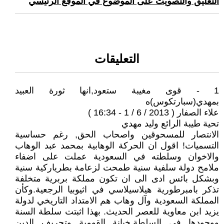
التعليق والتصويت على الموضوع في الموقع الرئيسي
التعليقات
1 - قوى مغيبة ستعود,انها ثورة العبيد
بمهدي(سبارتكوس)ه
علاء الصفار ( 2013 / 6 / 1 - 16:34 )
تحية طيبة الرائع وليد مهدي
الانتصار للمسحوقين واصحاب الحق, رغم حساسية
التسميات! اقول ان الحركة الوهابية بمحمد عبد الوهاب
والاخوان وسلطته في السعودية عملت على اضفاء
ملامح دولة سلفية سنية طمحت لزعامة بطرياركية سنية
وبشكل بائس ادى الى ان تكون مملكة بربرية متخلفة
تذكر بامبرطورية هيلاسيلاسي في اثيوبيا الرجعية.وكأن
المملكة السعودية وآل وهاب هم الامتداد التاريخي لدولة
يزيد ابن معاوية للعصر الحديث. بهذا اثبتت سلطة السنة
ووجودها في السلطة,خيانة القومية وتحريف الدين