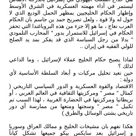
ليستمر في أداء مهمته العسكرية في الشرق الأوسط
وإظهار الحكام الخليجيين بمظهر الحمل الوديع الذي لا
حول له ولا قوة ، ولعل تصريح حمد بن جاسم بان الحكام
العرب نعاج ، ما هو إلا جزء من هذه البروباغندا التي تحفز
الحكام في إسرائيل للاستمرار بدور " المحارب التلمودي
" بدلا من رجل السياسة الذي قد يفكر بمد يد الصلح
للولي الفقيه في إيران ..
لماذا يصبح حكام الخليج عملاء لإسرائيل ، وما الداعي
لذلك ؟
حين نعيد تحليل مركبات و أبعاد السلطة الأساسية لأي
دولة :
الاقتصاد والقوة العسكرية و الدور السياسي التاريخي (
كمثال " مصر " ومركزيتها الثقافية في العالم العربي ، أو
بريطانيا ومركزيتها في الحضارة الغربية ، لهذا السبب تم
تكبيل " مصر " وسجنها ومنعها من ممارسة أي دور
تاريخي بشتى الوسائل والطرق )
هكذا نفهم بان مشيخات الخليج و ممالك العراق وسوريا
و إسرائيل بعد سايكس بيكو جميعها تشكل كياناً