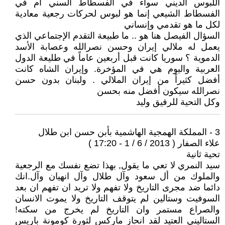
اللبوس الديني سواء في الفسطاط السني أم في
الفسطاط الشيعي إنما هو لبوس لحركات رجعية معادية
لكل ما هو تقدمي وإنساني
السؤال الفيصل هنا هو .. ما طبيعة التقدم الإجتماعي الذي
يعمل له ملالي إيران وحسن نصرالله وعصابة الأسد
الدموية ؟ سوريا كانت قبل أربعين عاماً في طليعة الدول
العربية واليوم هي في المؤخرة. وإيران الشاه كانت
أفضل كثيراً من إيران الملالي . ولبنان بدون حسن
نصرالله سيكون أفضل منه بحسن
وكل التحية للرفيق وليد
3 - المملكة الهمجية الهاشمية بأبن حسن ابن طلال
علاء الصفار ( 2013 / 6 / 1 - 17:20 )
تحية ثانية
سيد النمري لا تعي ما يقول, بهذا تضع نفسك مع الرجعية
والملوك من أل سعود وآل طلال وآل انهيان وآل.انك
دائما ضد مجرى التاريخ ولا تفهم ولا تريد ان تفهم ان بعد
السوفيت وستالين لم يتوقف التاريخ ولا يموت الانسان
والصراع مستمر وان التاريخ لم يخرج من سكته!
الستاليني العتيد لقد انحاز ماركس لثورة كومونة باريس