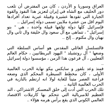
العراق وسوريا و الأردن ، كان من المفترض أن تلعب
دور الحليف مع الشاه في إيران لتعزيز هذا النفوذ والقوة
الجبارة التي تقودها عشيرة وقبيلة عبرية تعداد أفرادها
اليوم اقل من عشرة ملايين تسمى دولة إسرائيل ..
فإسرائيل كلها دولة تؤلفها قبيلة واحدة ، هي " بنو
إسرائيل " ، تتماهى مع آل سعود وال خليفة وال ثاني وال
نهيان وال مكتوم .. إلخ ..
فالتسلسل العائلي المقدس هو أساس السلطة التي
وضعها " آل روتشيلد " اليهود البريطانيين ، حكام العالم
الفعليين ، آل فرعون هذا الزمن ، مؤسسوا دولة إسرائيل
..
فمنذ وعد بلفور و سايكس بيكو نهاية الحرب العالمية
الأولى ، كان مخطط السيطرة المحكم الذي وضعه
فراعنة العصر متيناً للغاية لولا انه ارتطم بالنازية في
الحرب العالمية الثانية ..
تلك الحرب التي أدت إلى خلق المعسكر الاشتراكي ، الند
العظيم للامبريالية التي تتحكم بها كارتيلات الاقتصاد
العالمي الكوني الذي يقع برأس هرمه هؤلاء ..