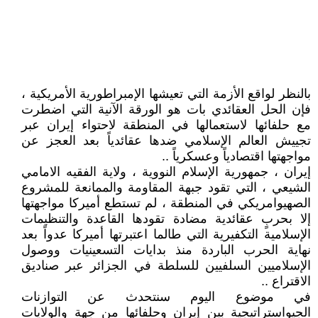
بالنظر لواقع الأزمة التي تعيشها الإمبراطورية الأمريكية ،
فإن الحل العقائدي بات هو الورقة الآنية التي اضطرت
مع حلفائها لاستعمالها في المنطقة لاحتواء إيران عبر
تجييش العالم الإسلامي ضدها عقائدياً بعد العجز عن
مواجهتها اقتصادياً وعسكرياً ..
إيران ، جمهورية الإسلام النووية ، ولاية الفقيه الامامي
الشيعي ، التي تقود جبهة المقاومة والممانعة للمشروع
الصهيوامريكي في المنطقة ، لم تستطع أميركا مواجهتها
إلا بحربٍ عقائدية مضادة تقودها القاعدة والتنظيمات
الإسلامية التكفيرية التي طالما اعتبرتها أميركا عدواً بعد
نهاية الحرب الباردة منذ بدايات التسعينيات ووصول
الإسلاميين السلفيين للسلطة في الجزائر عبر صناديق
الاقتراع ..
في موضوع اليوم سنتحدث عن التوازنات
الجيواستراتيجية بين إيران وحلفائها من جهة والولايات