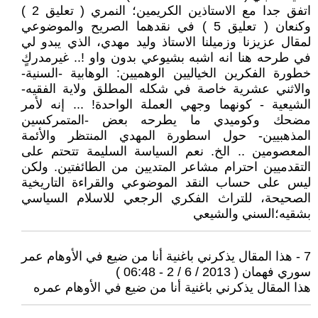
اتفق جدا مع الاستاذين الكريمين؛ النمري ( تعليق 2 )
وكنعان ( تعليق 5 ) في نقدهما الصريح والموضوعي
لمقال عزيزنا وزميلنا الاستاذ وليد مهدي، الذي يبدو لي
في طرحه هنا انه اشبه بشيوعي بدون واو !.. غيرمدركٍ
خطورة الفكرين الخياليين الوهميين: الوهابية -السنية-
والاثني عشرية خاصة في شكله المطلق ولاية الفقيه-
الشيعية - كونهما وجهي العملة الواحدة! ... إنه لأمر
مضحك وكوميدي ما يطرحه بعض -المتمركسين
المذهبيين- حول اسطورة المهدي المنتظر والأئمة
المعصومين .. الخ. نعم السياسة السليمة تتحتم على
التقدميين احترام مشاعر المتديين من الطائفتين. ولكن
ليس على حساب النقد الموضوعي والقراءة التاريخية
الصحيحة، للتراث الفكري الرجعي للاسلام السياسي
بشقيه؛السني والشيعي
7 - هذا المقال يذكرني باغنية أنا من ضيع في الأوهام عمر
سوري فهمان ( 2013 / 6 / 2 - 06:48 )
هذا المقال يذكرني باغنية أنا من ضيع في الأوهام عمره