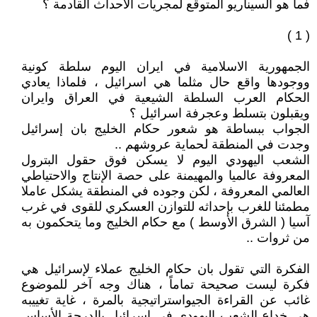
فما هو السيناريو المتوقع لمجريات الأحداث القادمة ؟
( 1 )
الجمهورية الاسلامية في ايران اليوم سلطة كونية
ووجودها واقع حال مثلما هي اسرائيل ، فلماذا يعادي
الحكام العرب السلطة الشيعية في العراق وايران
ويقبلون بتسلط وعجرفة اسرائيل ؟
الجواب ببساطة هو شعور حكام الخليج بان إسرائيل
وجدت في المنطقة لحماية عروشهم ..
الشعب اليهودي اليوم لا يسكن فوق حقول البترول
المعروفة عالميا والمهيمنة على حصة الإنتاج والاحتياطي
العالمي المعروفة ، لكن وجوده في المنطقة يشكل عاملا
مطمئنا للغرب بإحداثه للتوازن العسكري للقوى في غرب
آسيا ( الشرق الأوسط ) مع حكام الخليج وما يتحكمون به
من ثروات ..
الفكرة التي تقول بان حكام الخليج عملاء لإسرائيل هي
فكرة ليست صحيحة تماماً ، هناك وجه آخر للموضوع
غائب عن القراءة الجيواستراتيجية بالمرة ، غاية تغييبه
هي خداع الشعب اليهودي في إسرائيل بالدرجة الأساس