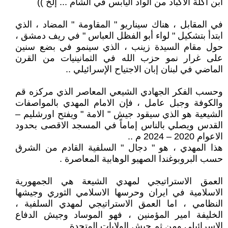
ابن آكلة الاكباد من الواد اليابس في الشام ... إلخ ))
في المقابل ، هناك سيناريو " المقاومة " المضاد ، الذي
ابتدأ بتشكيل " لواء أبو الفظل العباس " في ريف دمشق ،
حول مقام السيدة زينب ، الذي سينمو في بضع سنين
على غرار نمو حزب الله في الثمانينيات من القرن
الماضي في لبنان إبان الاجتياح الإسرائيلي ..
وحسب الفكر الجهادي الشيعي المعاصر الذي مركزه قم
والكوفة وجبل عامل ، فإن الامام المهدي بالمواصفات
الشيعية هو الذي سيقود جيش " الامة " ويفتح اورشليم –
القدس ويصلي بالناس إماماً في المسجد الاقصى بحدود
الاعوام 2020 – 2024 م ..
هذا المهدي ، هو " دجال " السلفية القادم من الشرق
حسب البروبوغندا الصهيو الوهابية المعاصرة .
العمق الاستراتيجي لمهدي الشيعة هي الجمهورية
الاسلامية في ايران وحرسها الاسلامي الثوري وجيشها
النظامي ، اما العمق الاستراتيجي لمهدي السلفية ،
الخليفة امير المؤمنين ، فهو الموساد وجيش الدفاع
الإسرائيلي ومن ثم جيش الولايات المتحدة ..