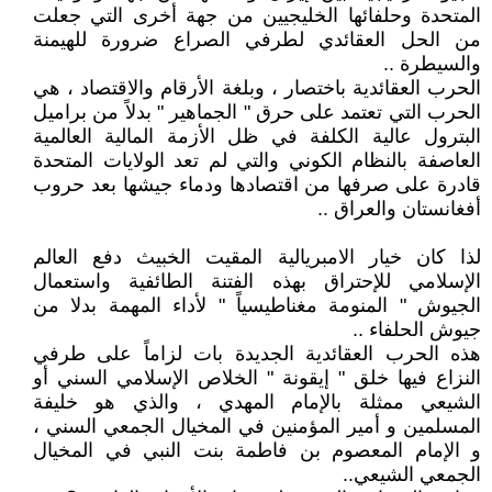
المتحدة وحلفائها الخليجيين من جهة أخرى التي جعلت
من الحل العقائدي لطرفي الصراع ضرورة للهيمنة
والسيطرة ..
الحرب العقائدية باختصار ، وبلغة الأرقام والاقتصاد ، هي
الحرب التي تعتمد على حرق " الجماهير " بدلاً من براميل
البترول عالية الكلفة في ظل الأزمة المالية العالمية
العاصفة بالنظام الكوني والتي لم تعد الولايات المتحدة
قادرة على صرفها من اقتصادها ودماء جيشها بعد حروب
أفغانستان والعراق ..
لذا كان خيار الامبريالية المقيت الخبيث دفع العالم
الإسلامي للإحتراق بهذه الفتنة الطائفية واستعمال
الجيوش " المنومة مغناطيسياً " لأداء المهمة بدلا من
جيوش الحلفاء ..
هذه الحرب العقائدية الجديدة بات لزاماً على طرفي
النزاع فيها خلق " إيقونة " الخلاص الإسلامي السني أو
الشيعي ممثلة بالإمام المهدي ، والذي هو خليفة
المسلمين و أمير المؤمنين في المخيال الجمعي السني ،
و الإمام المعصوم بن فاطمة بنت النبي في المخيال
الجمعي الشيعي..