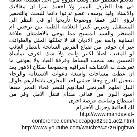
في هذا الظرف المميز ولا اخفيك سرا ان مقالاتك
والاستاذ وليد يوسف عطو تدعوا دائما للبحث والتحفيز
لرؤى اكثر عمقا ووضوحا تأريخيا او في النظر الى
المستقبل وسرني كثيرا العلاقة الطيبة بين نرجس ام
المنتظر والسيد المسيح مما يوحي بالاطمئنان لعلاقة
انسانية والفة بين الاديان قد لا تملكها الملل والطوائف
غير ان خوفي من ضياع الفرص السانحة بانتظار الغائب
او المغيب اصلا لكبير وانت ولا شك اعرف بمأساة
الحسين بعد سحب البساط وفرقة العباد ولا يفوتني ما
تعرضت لة الانتفاضة العراقية وخصوصا سكان الاهور بعد
ان غطت مساحات واسعة دعوات الاستغاثة والرجاء
بتعجيل الفرج وحقا حدثني احد المعارف بانتظارهم طوال
الليل املهم المرتجى لقيادتهم للنصر فجاء الفجر مقنعا
اسود اللون من فدائي صدام فقتل الامل وفر من
استطاع وضاعت فرصة اخرى
لك العافية وجزيل الاحترام
http://www.mahdaviat-
conference.com/vdccapqo82bq1.ac2.html
http://www.youtube.com/watch?v=t7zRlpgftNo