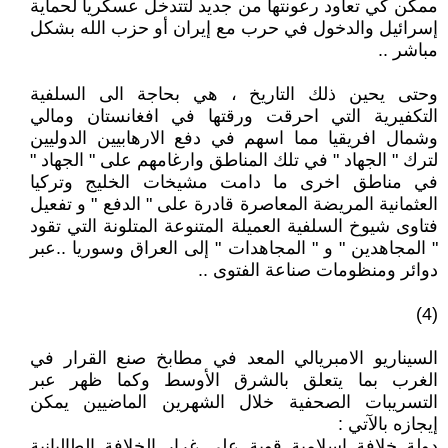
ممكن كي تعاود رعونتها من جديد لتتدخل عسكريا لحماية
إسرائيل والدخول في حرب مع إيران أو حزب الله بشكل
مباشر ..
وحتى يحين ذلك التاريخ ، هي بحاجة الى السلفية
التكفيرية التي احرقت ورقتها في افغانستان ومالي
وشمال افريقيا مما اسهم في دفع الارهابيين الدوليين
لترك " الجهاد " في تلك المناطق وارغامهم على " الجهاد "
في مناطق اخرى ما دامت مشيخات الخليج وتركيا
العثمانية المريضة المعاصرة قادرة على " الدفع " و تفعيل
فتاوى شيوخ السلفية العميلة المتنوعة المتلونة التي تقود
" المجاهدين " و " المجاهدات " إلى العراق وسوريا ..عبر
دوائر ومنظومات صناعة الفتوى ..
(4)
السيناريو الامبريالي المعد في مطابخ صنع القرار في
الغرب بما يتعلق بالشرق الأوسط وكما ظهر عبر
التسريبات الصحفية خلال الشهرين الماضيين يمكن
إيجازه بالآتي :
دولة خلافة إسلامية قوية على غرار الخلافة الطالبانية