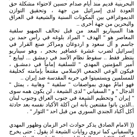
البحرينية قديم منذ أيام صدام حسين لاحتواء مشكلة حق
العودة لدى إسرائيل من جهة ، وتحقيق التوازن
الديموغرافي بين المكونات السنية والشيعية في العراق
والبحرين من جهة أخرى ..
هذا السيناريو المعد من قبل تحالف الصهيو سلفية
المعاصر هو " الهدف " المراد بلوغه في رأس حمد بن
جاسم و آل سعود و اردوغان ومراكز صنع القرار في
إسرائيل لضرب عشرة عصافير بحجر ، وهو سيناريو
ينتظر فقط .. سقوط نظام الأسد في دمشق ... ليبايع "
أمير المؤمنين المهدي " للسلفية إماماً في دمشـق ،
فيكون الوعي الجمعي الإسلامي مقتنعاً بإمامته كخليفة
للمسلمين ويستميتوا في حربه المقدسة ضد إيران ..
فهو امامٌ مهدي بمواصفات " سلفية " وهابية ، يمثل "
الدجال " و " السفياني " لدى الشيعة ، لن يكون همه سوى
" إيران " وتحطيم الشيعة في جنوب العراق وجنوب لبنان
..الذين باتوا مقتنعين بأنه ابن آكلة الأكباد نفسه بعد حادثة
أكل أكباد الجندي السوري من قبل احد " الثوار " .
(( الامام الصادق يذكر حوادث اخر الزمان وظهور المهدي
والسفياني كما تروي روايات الشيعة اذ يقول : حتى يخرج