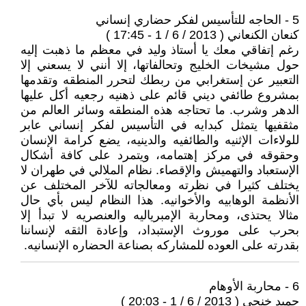
5 - الحاجه للتأسيس لفكر حضاري إنساني
كنعان الكنعاني ( 2013 / 6 / 1 - 17:45 )
رغم إتفاقي معك يا أستاذ وليد في معظم ما ذهبت إليه
حول مشيخات الخليج وتحالفاتها، إلا أنني لا يسعني إلا
التعبير عن إستغرابي من ربطك لتحرر المنطقه وتقدمها
بمشروع طائفي ديني قائم على ذهنيه رجعيه أكل عليها
الدهر وشرب. ما تحتاجه هذه المنطقه وسائر العالم من
مثقفيها يتمثل كبدايه في التأسيس لفكر إنساني عابر
للولاءات الإثنيه والطائفيه والدينيه، يضع كرامة الإنسان
وحقوقه في مركز إهتمامه، ويتمرد على كافة أشكال
الإستعباد والتهميش والإقصاء. نظام الملالي في طهران لا
يختلف كثيرا في نظرته ومعالجاته للآخر المختلف عن
الأنظمة الوهابيه والأخوانيه. هذا النظام ليس بأي حال
مثالا يحتذى، ومحاربة الإمبرياليه والعنصريه لا تبدأ إلا
بحرب على موروث الإستبداد، وإعادة الثقه لإنساننا
بقدرته على العوده للمشاركه بصناعة الحضاره الإنسانيه.
6 - محاربة الأوهام
حميد خنجي ( 2013 / 6 / 1 - 20:03 )