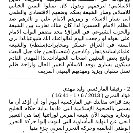
الاسلامي! لنرحمهم ونقول كان يمثلوا اليمين الخياني
للاسلام, وصار الشيعة بحكم وضعهم الاقتصادي والعلمي
الى يسار الاسلام و رمزهم الامام علي و ثائرهم ضد
الظلم الامام الحسين! لذا كان هناك تقارب بين الشيعة
والحزب الشيوعي في العراق! مجد مضفر النواب الامام
علي بقوله لو رجعت اليوم لقالواعنك انك شيوعيا.لذا نرى
السنة في العراق عسكر ومخابرات(سلطة) والشيعة
علماء,اساتذة,تجار وكادحين (شعب)لحين جاء جيل البعث
وانتج بعض البعثيين اصحاب الشهادات.لذا المهدي القادم
سيكون يساري يوحد الاسلام لتغيير الحال وازاحة ظلم
نسل سفيان ويزيد ومهديهم اليميني المزيف
2 - رفيقنا الماركسي وليد مهدي
فؤاد النمري ( 2013 / 6 / 1 - 16:41 )
بعد قراءة مقالتك غير الماركسية اليوم أود أن أؤكد أن ما
يسمى بالصحوة الإسلامية التي قادها بداية حكام الخليج
وتجاره ويجهد الآن شيعة الفرس لوراثتها إنما هي التعبير
الحي عن النهاية المأساوية التي انتهت إليها حركة التحرر
الوطني العالمية وحركة التحرر العربي جزء منها