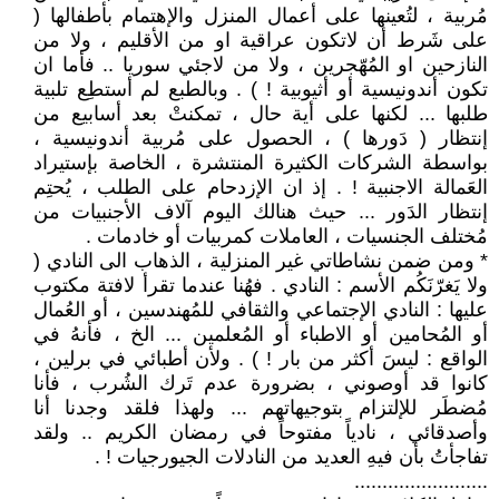
مُربية ، لتُعينها على أعمال المنزل والإهتمام بأطفالها (
على شَرط أن لاتكون عراقية او من الأقليم ، ولا من
النازحين او المُهّجرين ، ولا من لاجئي سوريا .. فأما ان
تكون أندونيسية أو أثيوبية ! ) . وبالطبع لم أستطِع تلبية
طلبها ... لكنها على أية حال ، تمكنتْ بعد أسابيع من
إنتظار ( دَورها ) ، الحصول على مُربية أندونيسية ،
بواسطة الشركات الكثيرة المنتشرة ، الخاصة بإستيراد
العَمالة الاجنبية ! . إذ ان الإزدحام على الطلب ، يُحتِم
إنتظار الدَور ... حيث هنالك اليوم آلاف الأجنبيات من
مُختلف الجنسيات ، العاملات كمربيات أو خادمات .
* ومن ضمن نشاطاتي غير المنزلية ، الذهاب الى النادي (
ولا يَغرّنَكُم الأسم : النادي . فهُنا عندما تقرأ لافتة مكتوب
عليها : النادي الإجتماعي والثقافي للمُهندسين ، أو العُمال
أو المُحامين أو الاطباء أو المُعلمين ... الخ ، فأنهُ في
الواقع : ليسَ أكثر من بار ! ) . ولأن أطبائي في برلين ،
كانوا قد أوصوني ، بضرورة عدم تَرك الشُرب ، فأنا
مُضطَر للإلتزام بتوجيهاتهم ... ولهذا فلقد وجدنا أنا
وأصدقائي ، نادياً مفتوحاً في رمضان الكريم .. ولقد
تفاجأتُ بأن فيهِ العديد من النادلات الجيورجيات ! .
........................