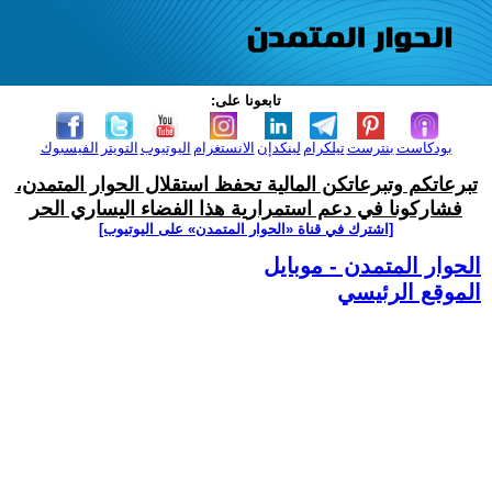
تابعونا على:
بودكاست
بنترست
تيلكرام
لينكدإن
الانستغرام
اليوتيوب
التويتر
الفيسبوك
تبرعاتكم وتبرعاتكن المالية تحفظ استقلال الحوار المتمدن،
فشاركونا في دعم استمرارية هذا الفضاء اليساري الحر
[اشترك في قناة ‫«الحوار المتمدن» على اليوتيوب]
الحوار المتمدن - موبايل
الموقع الرئيسي