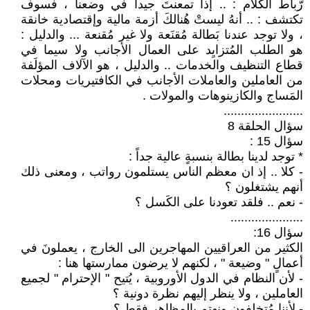
رّباط الكلام : .. إذا تمعنتَ جيداً في وضعنا ، فسوف
تكتشف : .. أنهُ ليستْ هُنالكَ أزمة مالية وإقتصادية خانقة
، ولا توجد عندنا بَطالة مُقنَعة ولا غير مُقنعة ... والدليل :
هو الطلب المُتزايِد على العمال الأجانب ولا سيما في
قطاع التنظيف والخدمات .. والدليل ، هو الآلاف المؤلَفة
من العاملين والعاملات الأجانب في الكافتيريات ومحلات
المَساج والكازينوهات والمولات .
.......................
سؤال الحلقة 8
سؤال 15 :
* توجد لدينا بطالة بنسبةٍ عالية جداً :
- كلا .. إذ ان معظم الناس يستلمون رواتب ، ومعنى ذلك
أنهم يشتغلون ؟
- نعم .. فلقد تعودنا على الكَسل ؟
.....................
سؤال 16:
الكثير من العراقيين المهاجرين الى الخارج ، يعملونَ في
أعمالٍ " وضيعة " ، لكنهم لا يرضون ممارستها هنا :
- لأن النظام في الدول الأوروبية ، يُتيح " الإحترام " لجميع
العاملين ، ولا ينظر إليهم نظرة دونية ؟
- لأننا مُتخلفون ونهتم بالمظاهِر فقط ؟