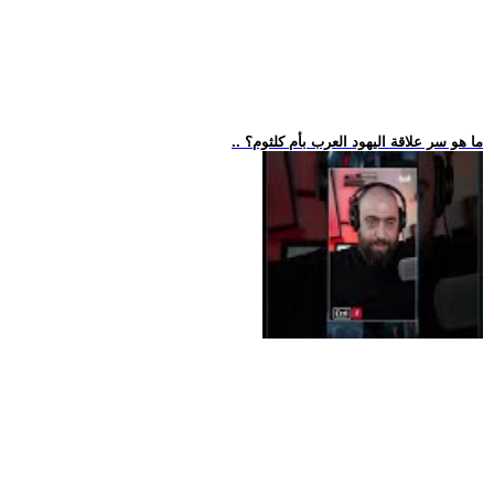
.. ما هو سر علاقة اليهود العرب بأم كلثوم؟