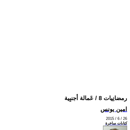
رمضانِيات 8 / عَمالة أجنبِية
امين يونس
2015 / 6 / 26
كتابات ساخرة