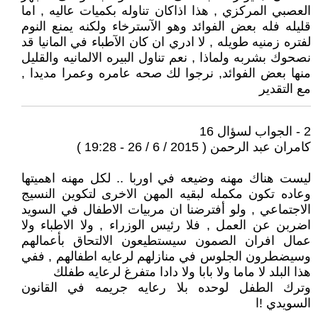
العصبي المركزي , هذا اذاكان تناوله بكميات عاليه , اما
قليله فله بعض الفوائد وهو الآسترخاء ولكنه يمنع النوم
لفتره زمنيه طويله , لا ادري ان كان الآطباء في المانيا قد
نصحوك بشربه ولماذا , نعم تناول البيره الالمانيه والقليل
منها بعض الفوائد, نرجوا لك صحه عامره وعمرا مديدا ,
مع التقدير
2 - الجواب لسؤال 16
كامران عبد الرحمن ( 2015 / 6 / 26 - 19:28 )
ليست هناك مهنه وضيعه في اوربا .. لكل مهنه اهميتها
وعاده تكون مكمله لبقيه المهن الاخرى لتكوين النسيج
الاجتماعي , ولو أفترضنا ان مربيات الاطفال في السويد
اضربن عن العمل , فلا رئيس الوزراء , ولا الاطباء ولا
عمال افران الصمون سيستطيعون الالتحاق بأعمالهم
وسيضطرون الجلوس في منازلهم لرعايه اطفالهم , ففي
هذا البلد لا ماما ولا بابا ولا دادا متفرغ لرعايه طفلك
وترك الطفل لوحده بلا رعايه جريمه في القانون
السويدي !ا