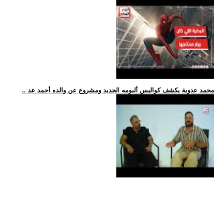
.. محمد عدوية يكشف كواليس ألبومه الجديد ومشروع عن والده أحمد عد