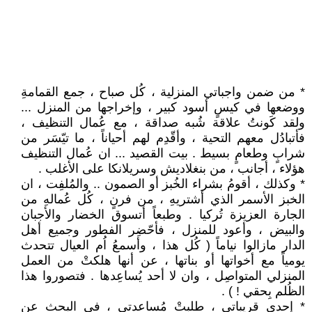
* من ضمن واجباتي المنزلية ، كُل صباح ، جمع القمامةِ
ووضعها في كيسٍ أسود كبير ، وإخراجها من المنزل ...
ولقد كَونتُ علاقة شُبه صداقة ، مع عُمال التنظيف ،
فأتبادُل معهم التحية ، وأقّدِم لهم أحياناً ، ما تيّسَر من
شرابٍ وطعامٍ بسيط . بيت القصيد ... ان عُمال التنظيف
هؤلاء ، أجانب ، من بنغلاديش وسريلانكا على الأغلب .
* وكذلك ، أقومُ بشراء الخُبز أو الصمون .. والمُلفِت ، ان
الخبز الأسمر الذي أشتريهِ ، من فرنٍ ، كُل عُمالهِ من
الجارة العزيزة تُركيا . وطبعاً أتسوق الخضار والأجبان
والبيض ، وأعود للمنزل ، فأحّضِر الفطور وجميع أهل
الدار مازالوا نياماً ( كُل هذا ، وأسمعُ اُم العيال تتحدث
يومياً مع أخواتها أو بناتها ، عن أنها هلكتْ من العمل
المنزلي المتواصِل ، وان لا أحد يُساعِدها . فتصوروا هذا
الظُلم بِحقي ! ) .
* إحدى قريباتي ، طلبتْ مُساعدتي ، في البحث عن