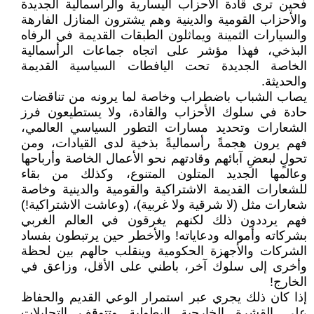
فحين ترى قادة الأحزاب اليسارية والرأسمالية الجديدة
والأحزاب القومية والدينية وهم يشترون المنازل الفارهة
والسيارات الثمينة ويماثلون الطبقات القديمة في الرفاه
البذخي، فهذا مؤشر على اتجاه جماعات الرأسمالية
الخاصة الجديدة تحت اليافطات السياسية القديمة
والحديثة.
يصاب الشباب باضطراب وخاصة لما يرونه من تناقضات
حادة في سلوك الأحزاب والقادة، ولا يستطيعون فرز
الشعارات وتحديد مسارات التطور السياسي العالمي،
فهم يرون هجمةً رأسماليةً بذخية لدى القيادات، ومن
تحولٍ لبعضِ آبائهم وقادتهم نحو الأعمال الخاصة وأرباحها
وعالمها الجديد المتلون المتنوع، وكذلك من بقاء
للشعارات القديمة الاشتراكية والقومية والدينية وخاصة
شعارات مثل (لا شرقية ولا غربية)، (وعاشت الاشتراكية!)
فهم يرددون ذلك لكنهم يغرقون في العالم الغربي
بشركاته وأمواله ودعاياته! والأخطر حين يرتبطون بفساد
الشركات والأجهزة الحكومية وينقلب حالهم بين لحظة
وأخرى إلى سلوك آخر، باطني على الأقل، وزاعق في
الخارج!
إذا كان ذلك يجري عبر استمرار الوعي القديم والحفاظ
على القشرة الخارجية البطولية وتتوقف التحليلات