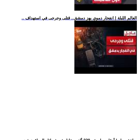
.. العالم الليلة | انفجار دموي يهز دمشق.. قتلى وجرحى في استهداف