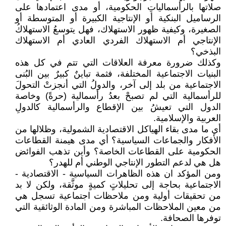
صلاتها بالرأسمالياتِ الحكومية، أو مدى اعتمادها على
الرساميل البنكية أو الإنتاجية الكبيرة أو المتوسطة أو
الصغيرة، وكيفية ظهور الاستهلاك، فهل يتوسعُ الاستهلاكُ
الإنتاجي أم الاستهلاك الفردي العادي أم الاستهلاك
البذخي؟
وكذلك ضرورة معرفة العلاقات التي تتم في كل هذه
البنيات الاجتماعية المختلفة، فثمة تباينٌ كبيرٌ بين البُنى
الاجتماعية من بلد إلى آخر، والدولُ التي أنجزتْ التحولَ
للرأسمالية التي لم تصبحْ بعدُ رأسمالية (حرةً) وخاصة
الدول التي تعيشُ بين الإقطاع والرأسمالية كالدولِ
العربية والإسلامية.
أي ما مدى بقاء الهياكل الاقتصادية الشمولية، وظلالها من
الأفكار والجماعات السياسية؟ أي مدى هيمنة القطاعات
الحكومية على القطاعات الخاصة؟ وأين تذهب الفوائض
هل هي لدعم التطور الإنتاجي الوطني أم للهدر؟
ومن المؤكد ان هذه الظاهرات السياسية - الاقتصادية -
الاجتماعية بحاجة إلى تحليلاتٍ كميةٍ موثَّقة، ولكن لا بد
من تحقيقات أولية ومن ملاحظات اجتماعية تسجل هي
من معين الملاحظات المباشرة ومن المادة الوثائقية التي
توفرها الصحافة.