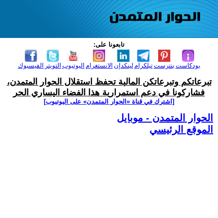
تابعونا على:
بودكاست
بنترست
تيلكرام
لينكدإن
الانستغرام
اليوتيوب
التويتر
الفيسبوك
تبرعاتكم وتبرعاتكن المالية تحفظ استقلال الحوار المتمدن،
فشاركونا في دعم استمرارية هذا الفضاء اليساري الحر
[اشترك في قناة ‫«الحوار المتمدن» على اليوتيوب]
الحوار المتمدن - موبايل
الموقع الرئيسي