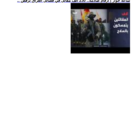
.. ساعة حوار | أرقام صادمة.. 230 ألف مقاتل في فصائل العراق ترفض