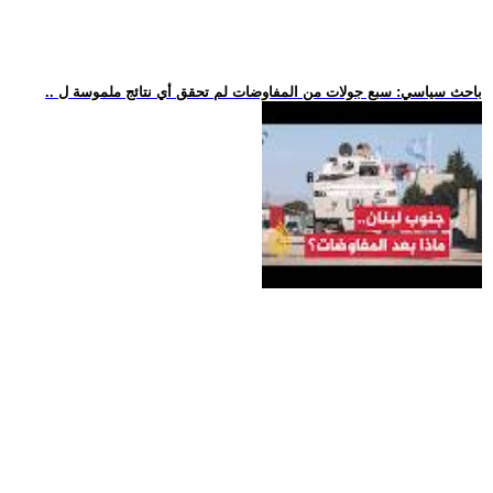
.. باحث سياسي: سبع جولات من المفاوضات لم تحقق أي نتائج ملموسة ل