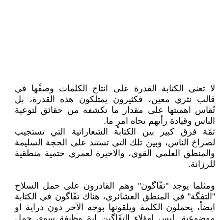
لا تعني الكتابة القدرة على انتاج الكلمات وصفِّها في
قالب نثري معين، فكثيرون يمتلكون هذه القدرة، بل
تُقاس اهميتها على مقدار ما تكشفه من حقائق لتوعية
الناس وقيادة رأيهم تجاه امرٍ ما.
ثمّة فرق كبير بين الكتابة الشعاراتية التي تستجيب
لصراخ الناس، وبين تلك التي تستند على الحجة السليمة
والمنطق العلمي القوي، والاخيرة لعمري حتمية منطقية
للرزانة.
ومثلما يوجد "تفّاگون" وهم القادرون على حمل السلاح
"التفگة" في المنطق العشائري، هناك تفّاگون في الكتابة
ايضاً، يحملون الكلمة ويلقونها بوجه الآخر دون دراية او
موضوعية. ليس لهؤلاء التفّاگين اية وظيفة سوى حمل