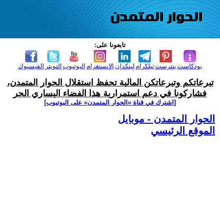
تابعونا على:
بودكاست
بنترست
تيلكرام
لينكدإن
الانستغرام
اليوتيوب
التويتر
الفيسبوك
تبرعاتكم وتبرعاتكن المالية تحفظ استقلال الحوار المتمدن،
فشاركونا في دعم استمرارية هذا الفضاء اليساري الحر
[اشترك في قناة ‫«الحوار المتمدن» على اليوتيوب]
الحوار المتمدن - موبايل
الموقع الرئيسي