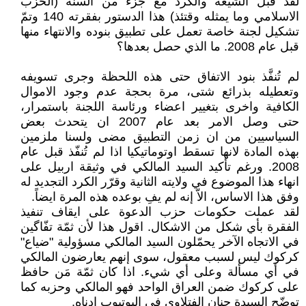
لقد قبل الشيعة والكرد مع جزء من السنّة (الحزب
الاسلامي وما يمثله وقتئذ) هذا الدستور بفقرته 140 وتمّ
تشكيل لجنة خاصة تعمل على تطبيق بنوده والانتهاء منها
قبل عام 2008. ما الذي حصل بعدها؟
لم تُنفَّذ بنود الاتفاق حتى هذه اللحظة وجرى تسويفه
وتعطيله بذرائع شتى، مرة بحجة عدم وجود الاموال
الكافية واخرى بتغيير اعضاء ورئاسة اللجنة باستمرار،
حتى وصل الامر بعد عام 2007 ان يتحدث بعض
السياسيين من ان زمن التطبيق مضى ولسنا ملزمين
بهذه المادة لانها تسقط اوتوماتيكيا اذا لم تُنفّذ قبل عام
2008. ورغم تأكيد السيد المالكي في وثيقة اربيل على
انهاء هذا الموضوع في ولايته الثانية وقرّر الكرد التجديد له
وفق هذا الاساس، الاّ إنه لم يفِ بوعده هذه المرة ايضاً.
لقد عملت حكومات حزب الدعوة على ايقاف تنفيذ
الفقرة بأي شكل من الاشكال. اقول هذا لأن ثمّة تفّاگين
في الاتجاه الآخر يحمّلون السيد المالكي مسؤولية "ضياع"
كركوك ليس لسبب معقول، سوى إنهم يعارضون المالكي
في أي مسألة وعلى أي شيء. اذا كان ثمّة مَن حافظ
على كركوك ضمن العراق الواحد فهو المالكي وحزبه كما
توضّح السيدة حنان الفتلاوي في اليوتيوب ادناه.