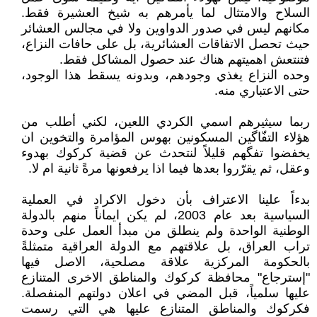
السلاح والامتثال لما يأمرهم به شيخ العشيرة فقط.
مكانهم ليس في صدور الدواوين ولا في مجالس العشائر
حيث تحصل الاتفاقات العشائرية، بل على حافات النزاع،
فتنتعش اهميتهم هناك عند حصول المشاكل فقط.
وحده النزاع يغذي وجودهم، وبدونه يسقط هذا الوجود،
حتى الاعتباري منه.
ربما سيثيرهم اسمي الكردي اللعين، لكني أطلب من
هؤلاء التفّاگين المسكونين بهوس المؤامرة والتخوين ان
يخفضوا تفگهم قليلاً لنتحدث عن قضية كركوك بهدوء
وعقل، ثم يقرّروا بعدها فيما اذا يرفعونها مرةً ثانية ام لا.
بدءاً علينا الاعتراف بأن دخول الاكراد في العملية
السياسية بعد عام 2003، لم يكن ايماناً منهم بالدولة
الوطنية الواحدة ولم ينطلق من مبدأ العمل على وحدة
تراب العراق، بل علاقتهم مع الدولة العراقية متمثلةً
بالحكومة المركزية علاقة مصلحية، الاصل فيها
"إسترجاع" محافظة كركوك والمناطق الاخرى المتنازع
عليها سلمياً، قبل المضي في اعلان دولتهم المنفصلة.
فكركوك والمناطق المتنازع عليها هي التي رسمت