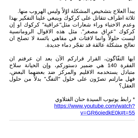
يبدأ العلاج بتشخيص المشكلة اوّلاً وليس الهروب منها.
ثلاثة اطراف تتقاتل على كركوك وينبغي علينا التفكير بهذا
وعدم الاختباء وراء شعارات مثل"عراقية" كركوك او إن
كركوك "عراق مصغر". مثل هذه الاقوال الرومانسية
ليست حلولاً وانما لافتات في مقاهي بائسة لا تصلح ان
تعالج مشكلة عالقة قد تفجّر دماء جديدة.
ايها التفّاگون، القرار قراركم الآن بعد ان عرفتم ان
الفقرة 140 هي ضمير دستوركم، وإن الخيانة سلاح
متبادل يستخدمه الاقليم والمركز ضد بعضهما البعض،
فهل مازلتم تصرّون على حلول "التفگ" بدلاً من حلول
العقل؟
* رابط يوتيوب السيدة حنان الفتلاوي
https://www.youtube.com/watch?
v=GR6oiedkE0k#t=55