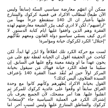
ممكن أن اتفهّم معارضة سياسيي السنّة (سابقاً وليس
الآن طبعاً) لمطالب الاكراد في قضية كركوك والمتنازع
عليها بأعتبار ان ال 140 ستقتطع جزءاً مهماً من
"اراضيهم"، لكن لا ادري كيف يبرّر الشيعة معارضتهم لهذه
الفقرة وهم الذين وافقوا عليها ايام كتابة الدستور. لا
ادري كيف يسمّي سياسيو دولة القانون ومعهم تفّاگيهم
"إحتلال" الكرد لكركوك خيانة ومؤامرة!
لست مع حركة الكرد تلك اطلاقاً ولا ابرّر لها ابداً، لكن
كباحث عن الحقيقة اقول ان الخيانة لفظة تقع على مَن
يخون عهداً ما او وثيقة معينة وقّع عليها في السابق. إن
سمّينا ما فعله الكرد خيانة فهناك مَن سيقول بخيانة
المركز اولاً حين لم تُنفّذ عمداً الفقرة 140 بإعتراف
السيدة الفتلاوي، أليس كذلك؟
القول بخيانة الاكراد يُظهرهم وكأنهم كانوا مع وحدة
العراق سابقاً او وقّعوا على عائدية كركوك للمركز ثم
انقلبوا عليها. هذا امر مضحك، لأن الجميع يعرف بأن
إشتراك الكرد في العملية السياسية جاء "لإستعادة"
كركوك والمناطق المتنازع عليها وليس لسببٍ آخر. اما