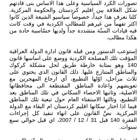
تصورات الكرد السياسية وعلى هذا الاساس بنى قادتهم
شكل العلاقة بين اقليم كردستان والحكومة المركزية.
كلنا نعرف هذا جيداً، خصوصاً سياسيو الشيعة الذين كانوا
اكثر تفهماً من غيرهم للمطالب الكردية في وقت كانت
فيه قيادات السنّة متشددة جداً ولديها حسّاسية حادة من
هكذا مطالب.
إستوعب الدستور ومن قبله قانون ادارة الدولة العراقية
المؤقت تلك المصلحة الكردية ووضع على اساسها قانون
140 وهو بمثابة خارطة طريق لحل مشكلة كركوك
والمناطق المتنازع عليها. ذلك القانون الذي يحتوي على
ثلاث مراحل، اوّلها التطبيع، أي ارجاع المهجرين مع
تعويضهم واعادة المناطق المقتطعة الى محافظاتها
الاصلية، وثانيها الاحصاء السكاني في تلك المناطق بعد
التطبيع، وثالثها الاستفتاء العام حول تبعية تلك المناطق
فيما اذا اختار سكانها اقليم كردستان ام البقاء مع الدولة
المركزية. نصَّ القانون على انهاء تنفيذ كل إجراءات
الفقرة 140 قبل 31 / 12 / 2007، اي قبل حوالي سبع
سنوات.