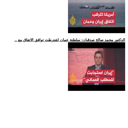
.. الدكتور محمد صالح صدقيان: سلطنة عمان اشترطت توافق الاتفاق مع