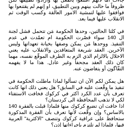
جاءت اما لأنهم اقتنعوا بالفعل بها وارادوا تطبيقها لكن
ظروفاً ما حالت بينهم وبين التطبيق، او إنهم لم يقتنعوا بها
فوافقوا عليها لتمشية الامور العالقة وكسب الوقت ثم
الانقلاب عليها فيما بعد.
في كلتا الحالتين، وحدها الحكومة مَن تتحمل فشل لجنة
ال 140 سواء قصّرت الحكومة ام تعمّدت في عدم
التنفيذ. ووحدها مَن يمكن وصفها بخيانة تعهداتها وليس
الآخرين. العقد شريعة المتعاقدين والانقلاب عليه يعني
الاخلال بالالزام الذي الزم به الطرف الموقّع نفسه، مهما
كان ذلك العقد مجحفاً وغير عادل. هذا ما لا يفهمه
التفّاگون أو يتغاضون عنه.
هل يمكن لكم الآن ان تسألوا لماذا ماطلت الحكومة في
تنفيذ ما وقّعت عليه في السابق؟ هل يعني ذلك انها كانت
تعرف بأن عدد الكرد اكثر في كركوك فخافت الاستفتاء
لكي لا تذهب المحافظة الى كردستان؟
اذا خافت ان تضيع كركوك منها فلماذا قبلت بالفقرة 140
بالاساس؟ وإن وقّعت لأنها تعرف بأن الفقرة المذكورة
ستحافظ على عراقية كركوك وتنصف "الاكثرية" العربية
فيها، فلماذا لم تلتزم بإجراءاتها إذن؟