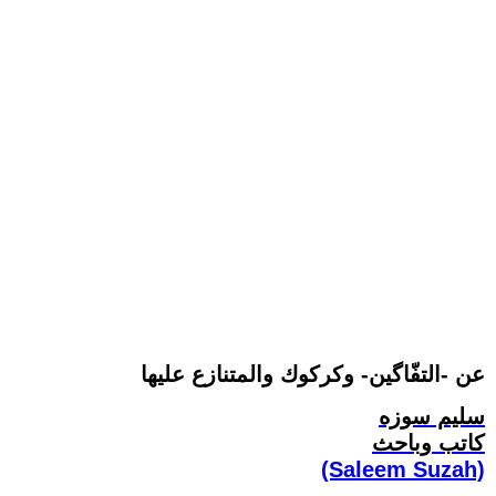
عن -التفّاگين- وكركوك والمتنازع عليها
سليم سوزه
كاتب وباحث
(Saleem Suzah)