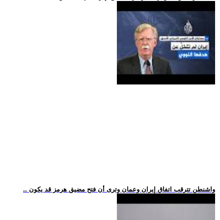
.. واشنطن تترقب اتفاق إيران وعمان وترى أن فتح مضيق هرمز قد يكون