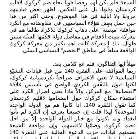
الشيعة فلم يكن لهم رفضاً قوياً تجاه ضم كركوك لأقليم
كردستان وقتها، بل على العكس، اظهر بعض قيادييهم
مرونةً ولا ابالية في هذا الموضوع، وحتى اكثر من هذا
حين حمل بعض هؤلاء السياسيين في مفاوضاته مع الكرد
موافقة "مبطّنة" على ذهاب كركوك للاكراد طالما هم في
معركة تثبيت الاقدام في مفاصل دولة حَكَمَها السنّة سنين
طوال. تلك المعركة كانت اهم بكثير من معركة كركوك
الواقعة سلفاً في مناطق "الخصم" السياسي السنّي.
مهلاً ايها التفاگون، فلم انهِ كلامي بعد.
ربما الموافقة على الفقرة 140 من قبل قيادات التشيّع
السياسية لا تعني الاعتراف صراحةً بكردستانية كركوك،
لكنها قبول بالنَفَس الكردي الواضح في تأسيس علاقة
"انفصالية" مع المركز، والاّ ماذا يعني اصرار الكرد على
استفتاء سكان كركوك حول انضمامها لاقليم كردستان
كما تقول الفقرة 140، اذا كانوا هم مع الدولة الواحدة
الموحدة؟ لهذا قلت إن جميعنا يعرف إن الكرد لم يأتوا
لبغداد ولم يكونوا مع خيار الدولة الواحدة إلاّ من اجل
قضم كركوك وضمّها لاقليمهم، وإن موافقة الشيعة
بضمنهم قيادات حزب الدعوة الحالية على الفقرة 140