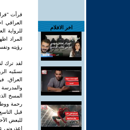
قرأت "فران
العراقي ا
اخر الافلام
للرواية ال
المراد اظه
رؤيته وتفسي
لقد ترك لن
تسمّيه الر
العراق. ف
والمدرسة و
المسخ الذي 
رحمة ووطن.
للبعض الآخر
اعذروني ع