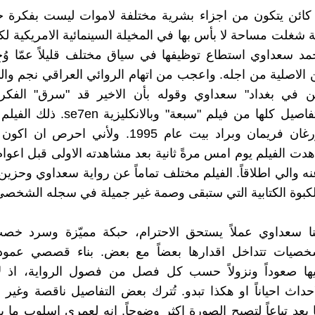
 كائن يتكون من اجزاء بشرية مختلفة لاموات ليست بفكرة ج
 شغلت مساحة لا بأس بها في المخيلة السينمائية الامريكية لك
مد سعداوي استطاع توظيفها في سياق مختلف قليلاً عمّا وُ
 الاصلية من اجله. واعجب من اتهام الروائي العراقي نجم و
ين في بغداد" سعداوي وقوله بأن الاخير قد "سرق" الفكرة
واقتبس التفاصيل كلها من فيلم "سبعة" وبالان
بطولته مورغان فريمان وبراد بيت عام 1995. ولأني احر
ت الفيلم يوم امس مرةً ثانية بعد مشاهدته الاولى قبل اعوام
نه والي اطلاقاً. الفيلم مختلف تماماً عن رواية سعداوي وحزي
لكبوة الكتابية التي ستبقى وصمة غير جميلة في سجله الشخصي
لنا سعداوي عملاً يستحق الاحترام، حبكة مميّزة وسرد خص
خصيات تتداخل اقدارها بعضاً مع بعض. بناء قصصي عمو
يها صعوداً ونزولاً حسب كل فصل من فصول الرواية، اذ 
داث احياناً او هكذا تبدو. تُترك بعض التفاصيل ناقصة وغير 
بعد تباعاً لتصبح الصورة اكثر وضوحاً. انه لعمري اسلوب ما بع