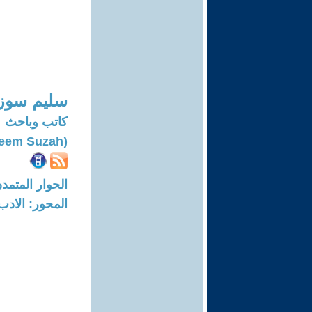
سليم سوز
كاتب وباحث
(Saleem Suzah)
الحوار المتمدن-العدد: 4456 - 14
المحور: الادب