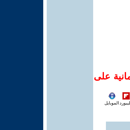
انية على
يبورد
الموبايل