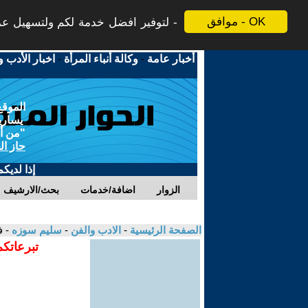
موافق - OK
لتوفير افضل خدمة لكم ولتسهيل عملي
أخبار عامة
-
وكالة أنباء المرأة
-
اخبار الأدب و
الموقع
يسارية
"من أج
حاز ال
إذا لديك
الزوار
اضافة/خدمات
بحث/الارشيف
الصفحة الرئيسية
-
الادب والفن
-
سليم سوزه
- ف
تبرعاتكم