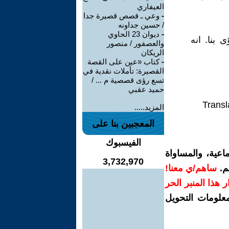
العيفاري
-
وعي ـ قصص قصيرة جدا
/ حسين جداونه
-
ديوان 23 الحاوي
 بنا. انه
والعصفور / منصور
الريكان
-
كتاب «عين على القصة
القصيرة: تأملات نقدية في
تسع رؤى قصصية م ... /
حميد عقبي
Transl
المزيد.....
المعجبين بنا على
الفيسبوك
اعية، والمساواة
3,732,970
م.
ساهم/ي معنا!
رار هذا المنبر الحر
معلومات التحويل