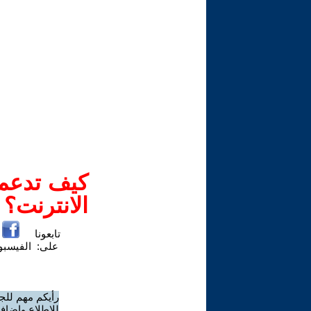
كيف تدعم-
الانترنت؟
تابعونا
على:
الفيسب
رأيكم مهم للج
للاطلاع وإضافة