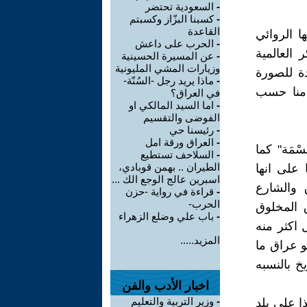
-
السعودية تحتضر
-
كسبنا البزّاز وكسبتم
القاعدة
ا الروائي
-
الحرب على داعش
العالمية
-
عن المسيرة الحسينية
وزيارات المشي المليونية
دة للصورة
-
ماذا يريد رجل -السُنّة-
 منا حسب
في العراق؟
-
اما السيد المالكي او
الفوضى والتقسيم
-
رئيسنا حي
-
العراق ورقة امل
ْمَة" كما
-
السلاحف تستطيع
الطيران .. بهمن قوبادي،
 على انها
اسبرين عالج الوجع الك ...
 والشارع
-
قراءة في رواية -حزن
الحرب-
ق المخلوق
-
باب علي وضلع الزهراء
 اكثر منه
المزيد.....
و عراق ما
 التأريخ بالنسبه
اخبار الأدب والفن
-
وزير التربية والتعليم
 على بلد