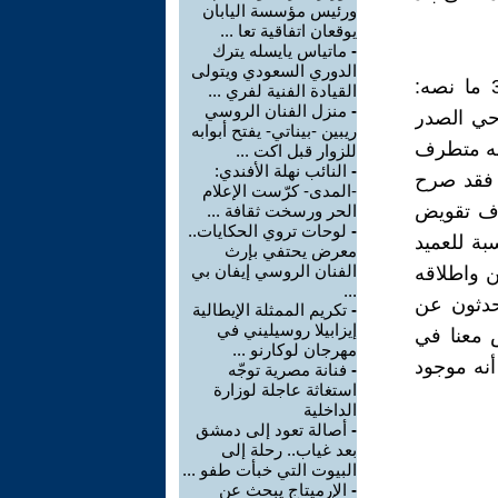
ورئيس مؤسسة اليابان
يوقعان اتفاقية تعا ...
-
ماتياس يايسله يترك
الدوري السعودي ويتولى
كيف لا وسعداوي نفسه يصف فرانكشتاينه البغدادي في الصفحة 335 ما نصه:
القيادة الفنية لفري ...
-
منزل الفنان الروسي
حي الصدر
ريبين -بيناتي- يفتح أبوابه
انه متطرف
للزوار قبل اكت ...
-
النائب نهلة الأفندي:
ن فقد صرح
-المدى- كرّست الإعلام
هدف تقويض
الحر ورسخت ثقافة ...
-
لوحات تروي الحكايات..
بة للعميد
معرض يحتفي بإرث
الفنان الروسي إيفان بي
ن واطلاقه
...
حدثون عن
-
تكريم الممثلة الإيطالية
إيزابيلا روسيليني في
س معنا في
مهرجان لوكارنو ...
أنه موجود
-
فنانة مصرية توجّه
استغاثة عاجلة لوزارة
الداخلية
-
أصالة تعود إلى دمشق
بعد غياب.. رحلة إلى
البيوت التي خبأت طفو ...
-
الإرميتاج يبحث عن