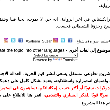
رواية.
نكشتاين في آخر الرواية، انه حي لا يموت، يحيا فينا ويتقوّى
مسخ وجزؤنا الشيطاني فحسب.
سليم_سوزه (هاشتاغ)
Saleem_Suzah#
موضوع إلى لغات أخرى -
ate the topic into other languages
Powered by
Translate
شروع تطوعي مستقل يسعى لنشر قيم الحرية، العدالة الاجتم
. ولضمان استمراره واستقلاليته، يعتمد بشكل كامل على دعمك
دعمكم بمبلغ 10 دولارات سنويًا أو أكثر حسب إمكانياتكم، تساهمون في استم
وتًا قويًا للفكر اليساري والتقدمي
،
انقر هنا للاطلاع على 
م هذا المشروع
.