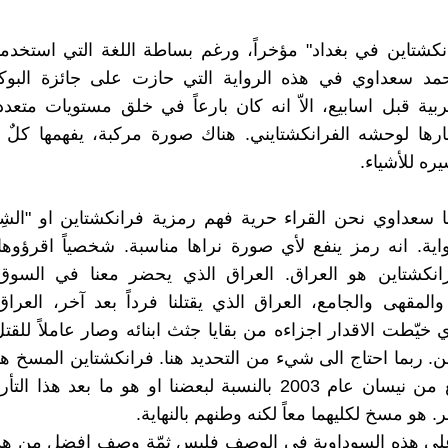
كشتاين في بغداد" مؤخراً، ورغم بساطة اللغة التي استخدمه
حمد سعداوي في هذه الرواية التي حازت على جائزة البوكر 
عربية قبل اسابيع، الاّ انه كان بارعاً في خلق مستويات متعد
ارها لوحشه الفرانكشتايني. هناك صورة مركبة، يفهمها كلٌ
ره للأشياء.
ا سعداوي نحن القراء حرية فهم رمزية فرانكشتاين او "الشِس
واية. انه رمز ينفع لأي صورة نراها مناسبة. شخصياً اقرؤوها
رانكشتاين هو العراق. العراق الذي يحضر معنا في السوق
المقهى والجامع، العراق الذي يقتلنا فرداً بعد آخر، العرا
خيّطت الاقدار اجزاءه من بقايا جثث ابنائه وصار عاملاً للقتل
 ربما احتاج الى شيء من التحديد هنا. فرانكشتاين المسخ ه
قبل التاسع من نيسان عام 2003 بالنسبة لبعضنا او هو ما بعد هذا
. هو مسخ لكليهما معاً لكنه وطنهم بالنهاية.
لى هذه السوداوية في الوصف فليس ثمّة وصف افضل من هذا