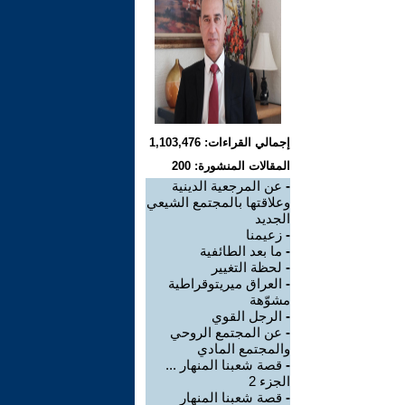
إجمالي القراءات: 1,103,476
المقالات المنشورة: 200
-
عن المرجعية الدينية
وعلاقتها بالمجتمع الشيعي
الجديد
-
زعيمنا
-
ما بعد الطائفية
-
لحظة التغيير
-
العراق ميريتوقراطية
مشوّهة
-
الرجل القوي
-
عن المجتمع الروحي
والمجتمع المادي
-
قصة شعبنا المنهار ...
الجزء 2
-
قصة شعبنا المنهار