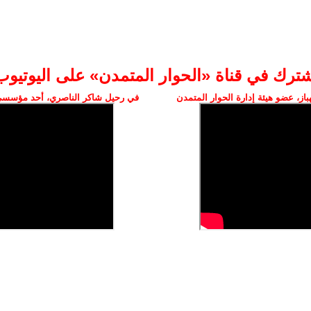
شترك في قناة «الحوار المتمدن» على اليوتيوب
ز، عضو هيئة إدارة الحوار المتمدن
في رحيل شاكر الناصري، أحد مؤسسي 