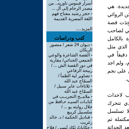
أسرار فينوس تاوريد.. من
ديدة. هي
مصدر الرخام إلى أل ...
-
حجر رشيد مفتاح فهم
ن الروائي
اللغة المصرية القديمة
جِدَت قصة
المزيد.....
الي لصاحب
كتب ودراسات
 بالكامل
-
ديوان 24 شعر / منصور
كليزية se7en. ذلك الفيلم الذي مثل
الريكان
ص ان اكون دقيقاً في
-
القصة الشاعرة والوعي
الجمعي الحداثي/ مقاربة
، ولم اجد
في دور القصة الش ... /
ن على نجم
ربيحة الرفاعي
-
تصاوير لية الظمأ /
.
السمّاح عبد الله
-
ثلاثاءات عابر سبيل /
السمّاح عبد الله
ب لاحداث
-
ملامــح التجريــب في
كتابـات السيـد حـافظ من
دي تتحرك
خلال روايته يو ... /
لا تسلسل
سلسبيل كريبع
-
قناديل الحكمة / د. خالد
مكتملة ثم
زغريت
د الحداثة
-
حكاياتْ تَكاد تُنسى / فلاح