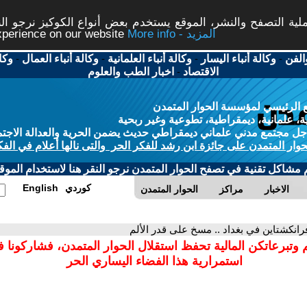
ة التصفح والنشر، الموقع يستخدم بعض أنواع الكوكيز نرجو النق
More info - المزيد
experience on our website
الفن
-
وكالة أنباء اليسار
-
وكالة أنباء العلمانية
-
وكالة أنباء العمال
-
وكا
الاقتصاد
-
اخبار الطب والعلوم
 الرئيسي لمؤسسة الحوار المتمدن
، علمانية، ديمقراطية، تطوعية وغير ربحية
ل مجتمع مدني علماني ديمقراطي حديث يضمن الحرية والعدالة الاجتم
حوار المتمدن على جائزة ابن رشد للفكر الحر والتى نالها أعلام في الفك
م مشاكل تقنية في تصفح الحوار المتمدن نرجو النقر هنا لاستخدام الموقع
كوردي
English
الاخبار
مراكز
الحوار المتمدن
رانكشتاين في بغداد .. مسخ على قدر الألم
 وتبرعاتكن المالية تحفظ استقلال الحوار المتمدن، فشاركونا 
استمرارية هذا الفضاء اليساري الحر