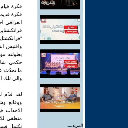
فكرة قيام
فكرة قديمة
العراقي اح
فرانكشتاين
"فرانكشتا
حكمي، شاهد
ما تحدّث ع
والي تلك ا
لقد قدّم 
ووقائع وش
الاحداث ف
منطقي للاح
المزيد.....
تكتمل فيما 