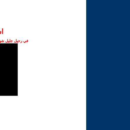
ا‫
في رحيل جليل شهبا