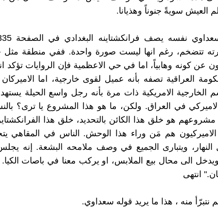
 العيش سويةً جنوناً وهذيانا.
ه تتضخم، رغم انها ليست صورة واحدة. ففي منطقة مثل 
ثون عن كونه وهابياً، اما في حي الاعظمية فإن الروايات تؤكد 
ومة العراقية تصفه بأنه عميل لقوى خارجية، اما الاميركا
م الخارجية الامريكية ذات مرة بأنه رجل واسع الحيلة يست
اميركي في العراق. ولكن، ما هو هذا المشروع يا ترى؟ بالنس
شروعهم هو خلق هذا الكائن بالتحديد، خلق هذا الفرانكشتاي
الاميركيون هم مَن وراء هذا الوحش. الناس في المقاهي يت
 النهار، ويتبارى الجميع في وصف ملامحه البشعة. إنه يجل
يدخل الى محال بيع الملابس، او يركب معنا في باصات الكيا. 
." انتهى
ثم نتبرّأ منه ، هذا ما يريد قوله سعداوي.