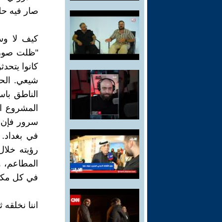
صار فيه حلم
"ظلت صورت
كانوا يتحد
شيعي. الحك
الناطق باس
المشروع ال
سرور فإن م
في بغداد. 
رؤيته خلال
المطاعم، و
في كل مكان
اننا نخلقه 