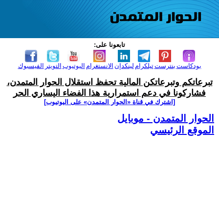
تابعونا على:
بودكاست
بنترست
تيلكرام
لينكدإن
الانستغرام
اليوتيوب
التويتر
الفيسبوك
تبرعاتكم وتبرعاتكن المالية تحفظ استقلال الحوار المتمدن،
فشاركونا في دعم استمرارية هذا الفضاء اليساري الحر
[اشترك في قناة ‫«الحوار المتمدن» على اليوتيوب]
الحوار المتمدن - موبايل
الموقع الرئيسي