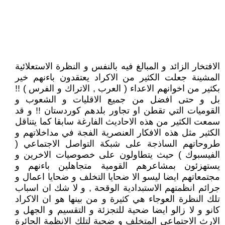
الافتخار الزائد و المبالغ فيه بالنفس و النظرة الاستعلائية
المشينة جعلت الكثير من الاكراد يعتقدون باءنهم خير
بكثير من اخوانهم الاعداء ( العرب , الاتراك و الفرس ) !!
بل و حتى افضل من جميع الاقليات و الشعوب و
القوميات التي تقطن او تجاور بلدهم كوردستان !! و قد
سمعت الكثير من هذه الاحاديث الفارغة سابقا كما يتناقل
الكثير مثل هذه الافكار العنصرية الفجة في مداخلاتهم و
طروحاتهم الساذجة على شبكة التواصل الاجتماعي (
الفيسبوك ) حيث يتطاولون على خصوصيات الاخرين و
يستهزئون بمشاعرهم القومية متجاهلين باءنهم و
مجتمعاتهم ايضا ليسو الا ضحايا التخلف و ضحايا اعمال و
جرائم انظمتهم الاستبدادية الوقحة , و لا شك ان اسباب
تلك النظرة العوجاء هي كثيرة و من بينها هو ان الاكراد
كانو و لا زالو ايضا ضحية للتجزئة و التقسيم و الجهل و
الارث الاجتماعي المتخلف و ضحية لتلك الانظمة الجائرة