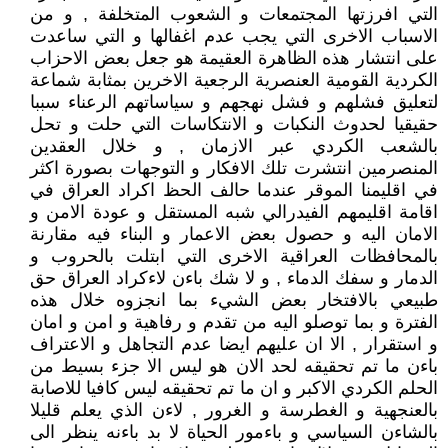
التي افرزتها المجتمعات و الشعوب المتخلفة , و من
الاسباب الاخرى التي يجب عدم اغفالها و التي ساعدت
على انتشار هذه الظاهرة العقيمة هو جعل بعض الاحزاب
الكردية القومية العنصرية الرجعية الاخرين بمثابة شماعة
لتعليق فشلهم و فشل نهجهم و سياساتهم الرعناء سببا
حقيقيا لحدوث النكبات و الانتكاسات التي حلت و تحل
بالشعب الكردي عبر الازمان , و خلال العقدين
المنصرمين انتشرت تلك الافكار و التوجهات بصورة اكثر
في اقليمنا الموقر عندما حالف الحظ اكراد العراق في
اقامة اقليمهم الفيدرالي شبه المستقل و عودة الامن و
الامان اليه و حصول بعض الاعمار و البناء فيه مقارنة
بالمحافظات العراقية الاخرى التي ابتلت بالحروب و
الدمار و سفك الدماء , و لا شك باءن لاءكراد العراق حق
طبيعي بالافتخار بعض الشيء بما انجزوه خلال هذه
الفترة و بما توصلو اليه من تقدم و رفاهية و امن و امان
و استقرار , الا ان عليهم ايضا عدم التجاهل و الاعتراف
باءن ما تم تحقيقه لحد الان هو ليس الا جزء بسيط من
الحلم الكردي الاكبر و ان ما تم تحقيقه ليس كافيا للاصابة
بالعنجهية و الغطرسة و الغرور , لاءن الذي يعلم قليلا
بالشاءن السياسي و باءمور الحياة لا بد باءنه ينظر الى