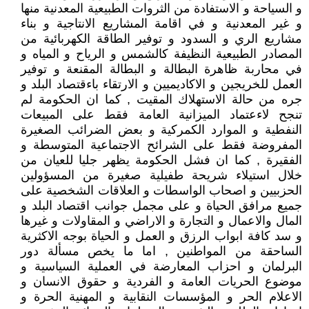
و السياحة و الاستفادة من الثروات الطبيعية المعدنية منها
و غير المعدنية و في اقامة المشاريع الانتاجية و بناء
مشاريع الري و السدود و توفير الطاقة الكهربائية من
المصادر الطبيعية النظيفة كالشمس و الرياح و المياه و
في محاربة ظاهرة البطالة و البطالة المقنعة و توفير
العمل للخريجين و الاكاديميين و الارتقاء باءقتصاد البلد و
جره من حالة الاستهلاك المقيت , كما ان الحكومة لم
تنجح لاءعتماد الميزانية العامة فقط على المبيعات
النفطية و الموارد الكمركية و بعض الضرائب الصغيرة
المفروضة فقط على الشرائح الاجتماعية المتوسطة و
الفقيرة , كما ان فشل الحكومة يظهر جليا للعيان من
خلال استيلاء شريحة طفيلية صغيرة من المسؤولين
الحزبيين و اصحاب الواسطات و العلاقات الشخصية على
جميع مرافق الحياة و على مجمل جوانب اقتصاد البلد و
المال والاعمال و التجارة و الاراضي و المقاولات و غيرها
و سد كافة ابواب الرزق و العمل و الحياة بوجه الاكثرية
الساحقة من المواطنين , اما ما يخص مسألة دور
البرلمان و احزاب المعارضة في العملية السياسية و
موضوع الحريات العامة و الفردية و حقوق الانسان و
الاعلام الحر و المؤسسات النقابية و المهنية الحرة و