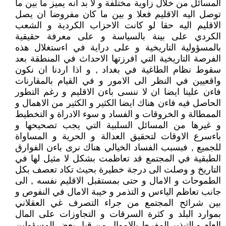
المسائل من خلال زاوية مختلفة و لا بد انه يميز ما بين ما
توصل اليه الاقليم فعلا و بين ما كان مفروضا ان يصل
الاقليم اليه حقا لو كانت الاحزاب الكردية و الشعب
الكردي على بينة بالسياسة و على معرفة حقيقية
بالمسؤولية التاريخية و على دراية في اءستغلال هذه
الفرصة التاريخية التي افرزتها الاحداث في المنطقة بعد
سقوط نظام الطاغية في بغداد , و اذا اردنا ان نكون
واقعيين في النظر الى الامور و في القيام بالمقارنات
فاءن علينا ايضا ان لا ننسى باءن الاقليم و رغم التطور
الحاصل فيه فاءن هناك ايضا الكثير و الكثير من الاهمال و
الممطالة و الخروقات و الفساد و سوء الادراة و التخطيط
و غيرها من المسائل السلبية التي يجب تصحيحها و
باءسرع الاوقات لتحقيق العدالة و الحرية و المساواة
للجميع , فبسبب الفساد الخيالي هناك نرى باءن الفوارق
الطبقية في المجتمع قد تعاظمت بشكل لا مثيل لها في
التاريخ و وصلت الى درجة خطيرة بحيث تكاد تعصف بكل
الطموحات و الامال و حتى بمستقبل الاقليم نفسه , الى
جانب تعاظم الياءس و التذمر و خيبة الامال في النفوص و
بين شرائح المجتمع من جراء التصرف غي العقلاني
بموارد البلد و كثرة السرقات و التجاوزات على المال
العام و التبذير المفرط بالاموال من قبل بعض المسؤولين