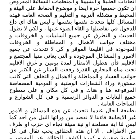
اتحادات الطلبة و الشبيبة و المنظمات النسائية المفروض
ان تكون جميعها حرة ايضا و موضوع الحفاظ على البيئة و
المحيط و مشكلة التربية و التعليم و الصحة العامة فهذه
المسائل كلها تتحدث نفسها بنفسها و ليس هناك اي داع
للدخول في تفاصيلها و القاء الضوء عليها ، و لكي لا نطول
الحديث و التطرق عن جميع السلبيات و الخروقات و
مختلف جوانب الاهمال و المماطلة و الخروقات
الموجودة في اقليمنا الموقر و كي لا نتحدث عن جميع
الامور و المشاكل الموجودة و التي يعاني منها المجتمع و
الاقليم فأن هطول الامطار لمدة يومين و غرق الاقليم
تحت مياه المجاري القذرة رفعت الستار عن الكثير من
جوانب الفساد و المماطلة و الاهمال و التخلف التي كانت
مستورة وراء الشعارات الوطنية و القومية الفضفاضة
المرفوعة هنا و هناك و في كل مكان و على سطوح
جميع البنايات و الدوائر الرسمية و في كل الشوارع و
الساحات العامة .
بطبيعة الحال عندما نتحدث عن هذه المسائل و الامور
غير الايجابية فاءننا لا نقصد من ورائها النيل من احد كما
ليس لنا اية مصلحة او نية سيئة تجاه اي حزب او طرف
من الاطراف , الا ان هذه الحقائق يجب تقال في كل
مناسبة صغيرة و كبيرة لكشف الحقائق عن المستور و