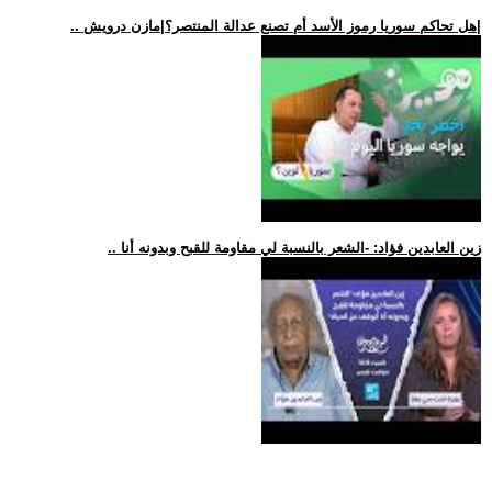
.. هل تحاكم سوريا رموز الأسد أم تصنع عدالة المنتصر؟|مازن درويش|
.. زين العابدين فؤاد: -الشعر بالنسبة لي مقاومة للقبح وبدونه أنا