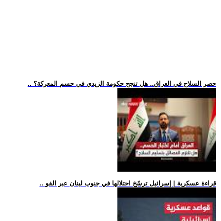
.. حصر السلاح في العراق.. هل تنجح حكومة الزيدي في حسم المعركة؟
.. قراءة عسكرية | إسرائيل ترسّخ احتلالها في جنوب لبنان عبر القو