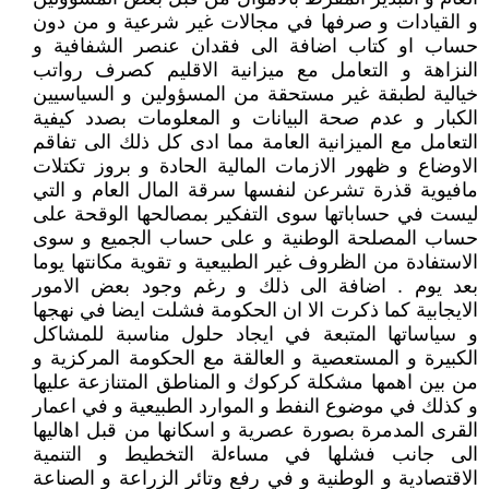
و القيادات و صرفها في مجالات غير شرعية و من دون
حساب او كتاب اضافة الى فقدان عنصر الشفافية و
النزاهة و التعامل مع ميزانية الاقليم كصرف رواتب
خيالية لطبقة غير مستحقة من المسؤولين و السياسيين
الكبار و عدم صحة البيانات و المعلومات بصدد كيفية
التعامل مع الميزانية العامة مما ادى كل ذلك الى تفاقم
الاوضاع و ظهور الازمات المالية الحادة و بروز تكتلات
مافيوية قذرة تشرعن لنفسها سرقة المال العام و التي
ليست في حساباتها سوى التفكير بمصالحها الوقحة على
حساب المصلحة الوطنية و على حساب الجميع و سوى
الاستفادة من الظروف غير الطبيعية و تقوية مكانتها يوما
بعد يوم . اضافة الى ذلك و رغم وجود بعض الامور
الايجابية كما ذكرت الا ان الحكومة فشلت ايضا في نهجها
و سياساتها المتبعة في ايجاد حلول مناسبة للمشاكل
الكبيرة و المستعصية و العالقة مع الحكومة المركزية و
من بين اهمها مشكلة كركوك و المناطق المتنازعة عليها
و كذلك في موضوع النفط و الموارد الطبيعية و في اعمار
القرى المدمرة بصورة عصرية و اسكانها من قبل اهاليها
الى جانب فشلها في مساءلة التخطيط و التنمية
الاقتصادية و الوطنية و في رفع وتائر الزراعة و الصناعة