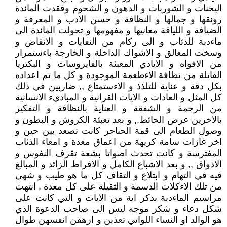
اليخنات و الشوربات و الدهون و الشحوم وفقدت المائدة
رونقها و جمالها و النظافة و حسن الادب و المعرفة و
الضيافة و اللياقة معانيها و مفهومها و تحولت المائدة الى
ماءدبة للذئاب و الى ركام من النفايات و الانقاض و
وسخت المعالق و الاشواك الداخلة و الخارجة باءستمرار
من الافواه و الايادي المعبئة بالفايروسات و البكتريا
القاتلة من نظافة الاءطعمة الموجودة و كل ما تم اعداده
بكل دقة و عناية للتلذذ و الاءستمتاع ,, ضاربين في ذلك
كل المثل و العادات و الايات القرانية و المباديء الانسانية
من الرحمة و الشفقة و العناية بالنظافة و التفكير
بالاخرين عرض الحائط,, و بعد تعبئة الكروش و البطون و
وصول الطعام الى قمة الحناجر كانت تصعد بين حين و
اخر غازات سامة كريهة من اعماق معدة و امعاء الذئاب
المفترسة و كانت تحدث اصواتا بشعة تقرف النفوس و
الاذواق ,, و بعد الاشباع الكامل و الافراط الزائد و المبالغ
فيه في التهام و ابتلاع و التقاف كل ما هو طيب و شهي
من تلك الاءكلات الدسمة و الثقيلة على كل معدة , انتهت
مراسيم الماءدبة بذكر اية من الايات و التي كانت على
شكل دعاء و شكر موجه ليس الى صاحب الدعوة الذي
هو الوالد او النساء اللواتي تعذبن و ارهقن انفسهن طوال