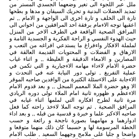
ملل عبر اللجوء الى تغير وضعهما الجسدي المستر من
تمديد العضلات البدنية و تحريك السيقان و مدها و بطحها
تارة الى الخلف و تارة اخرى الى الواجهة و الامام ,, ثم
اعقبها توجه الاءمام برفقة احد المرافقين من اخواني الى
المرافق الصحية الواقعة في الطرف الاخر من المنزل
حيث الهدوء النفسي و الراحة الفكرية و الجسدية التامة و
لململة الافكار واءفراغ ما يستدعي افراغه من التعب و
الارهاق و الفضلات و المحتويات القديمة العالقة في
المصارين و الامعاء الدقيقة و الغليظة ,, و اثناء غياب
حضرة الامام لاءداء مهامه الاءجبارية و التي تكمن في
عملية التفريغ , تولى دور النيابة عنه في التحدث و
الاءجابة على الاءسئلة الكثيرة من الوافدين صاحبه الموقر
الا وهو حضرة الملا المعمم المبجل ,, و بعد قدوم الامام
الاءعظم و ظهوره ثانية امام الملاء تولى دوره الريادي
مرة ثانية لطرح افكاره التي لملمها اثناء غيابه في
المرافق الصحية , ثم توجه الملا لاءخذ راحته كما فعل
صاحبه الاءكبر علما و خبرة و قدسية من قبله ,, و بعد اداء
ادوارهما و مهامهما بصورة ناجحة و رائعة و حسب
الخطة المرسومة لها و حسبما كان ذلك منهما متوقعا و
واضحا و جليا على ملامح وجههما السعيد , طلب الامام