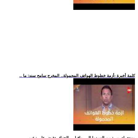
.. كلمة أخيرة -أزمة خطوط الهواتف المحمولة.. المخرج سامح سند: ما
.. مهدي لعريبي: من السينما إلى -مافيا-... الجزائر تقبض على زعيم