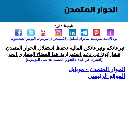
تابعونا على:
بودكاست
بنترست
تيلكرام
لينكدإن
الانستغرام
اليوتيوب
التويتر
الفيسبوك
تبرعاتكم وتبرعاتكن المالية تحفظ استقلال الحوار المتمدن،
فشاركونا في دعم استمرارية هذا الفضاء اليساري الحر
[اشترك في قناة ‫«الحوار المتمدن» على اليوتيوب]
الحوار المتمدن - موبايل
الموقع الرئيسي