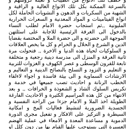
و خطف تلك الانواع من الطيبات و تعبئة كروشهم و
بالسرعة الممكنة بكل تلك الانواع الغالية و الراقية و
الشهية من السكريات و الدهون و النشويات الحاملة لكل
انواع الفيتامينات و المواد المعدنية و السعرات الحرارية
المليونية ,,ثم استجاب حضرة الامام لطلب النساء
بالدخول الى الغرفة الرئيسية للاجابة على اسئلتهن
الموجهة الى حضرته و الى حضرة الملا و المختصة بقضايا
الدين و الشرع و الحلال و الحرام و كل ما يخص العلاقات
و السلوكيات لحياة هذه الدنيا و الاخرة ,, فتحولت مرة
ثانية الغرفة و المنزل الى مدرسة دينية رجعية و متخلفة
تابعة للقرون الوسطى و عصر الكهوف و الغزوات للتربية
و التعليم و التزود و التسلح بالنصائح الدينية و التعاليم و
الارشادات السماوية و الى بيئة فاسدة و اجواء لاءلقاء
الخطب الرنانة و احاديث تصب جميعها في خدمة و
تكريس السلوك الشاذ و الشعوذة و الخرافات ,, و بعد
الانتهاء من كل هذه المراسيم الكثيرة و الاحاديث الفارغة
الطويلة اخذ الملا و الامام جزءا من الراحة النفسية و
الجسدية الضرورية لتنشيط فعاليات المخ و امكانية
السيطرة و التركيز على الافكار و تفعيل مجرى الدورة
الدموية و مساعدة المعدة و الامعاء في عملية الهضم
العسيرة التي يستوجب عليها القيام بها من دون كلل او