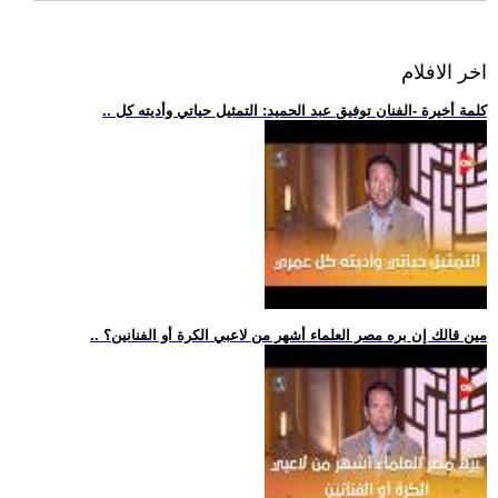
اخر الافلام
.. كلمة أخيرة -الفنان توفيق عبد الحميد: التمثيل حياتي وأديته كل
.. مين قالك إن بره مصر العلماء أشهر من لاعبي الكرة أو الفنانين؟