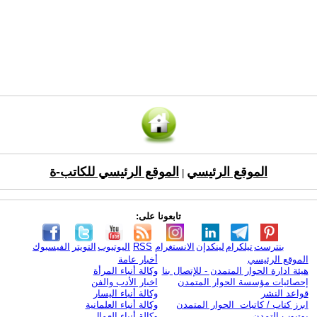
الموقع الرئيسي
الموقع الرئيسي للكاتب-ة
|
تابعونا على:
بنترست
تيلكرام
لينكدإن
الانستغرام
RSS
اليوتيوب
التويتر
الفيسبوك
الموقع الرئيسي
أخبار عامة
هيئة ادارة الحوار المتمدن - للإتصال بنا
وكالة أنباء المرأة
إحصائيات مؤسسة الحوار المتمدن
اخبار الأدب والفن
قواعد النشر
وكالة أنباء اليسار
ابرز كتاب / كاتبات الحوار المتمدن
وكالة أنباء العلمانية
يوتيوب التمدن
وكالة أنباء العمال