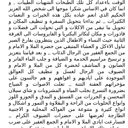
الوقت باءعداد كل تلك الطبخات الشهيات الطيبات , و
انما كان في الاساس شكرا موجها الى شخص الله العزيز
الحكيم الذي انعم عباده بكل هذه الخيرات و النعمات
الكثيرات ,, ثم بداءنا بتحويل السفرة و تنظيف المكان و
تحويل ما تبقى من الاكلات و التي تحولت الى فضلات و
قاذورات و مكان لتكاثر البكتريا و الفايروسات الى الغرفة
الثانية حيث النساء و الاطفال الذين ينتظرون بفارغ الصبر
تناول الاءكل و العشاء المتبقي من حضرة الملا و الامام و
من الجمع الغفير من الرجال الذئاب ,, و بعد قيامنا بتعزيز
و ترسيخ مراسيم الخدمة و الضيافة و جلب الماء الفاتر و
الصابون و المناشف لحضرة كل من الملا و الامام و
الضيوف من الرجال لغسل و تنظيف كل العوالق
الموجودة على اياديهم و افواههم و هم جالسون على
مؤخراتهم العفنة النتنة ,, تعلت الاصوات و الصياح
بضرورة التسرع بجلب المياه و المشروبات و شاي سيلان
المحسن و الجرزات من الفستق و البندق و الجوزو اللوز
وانواع الحلويات من الراحة و البقلاوة و التمور و اشكال و
انواع كثيرة و متنوعة من الفواكه المحلية و الاجنبية
الطازجة لعرضها على حضرات الضيوف الكرام ,,
فتسارعت ايادي الملا و الامام و الجمع الغفير على ضرب