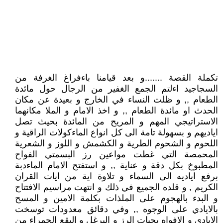
تكملة القصة .......و بعد قيامنا باءفراغ الغرفة من
السجاجيد اءلتم الجمع الغفير من الرجال حول مائدة
الطعام ,, و ظلت النساء في الخارج و بعيدة عن مكان
الحدث او مائدة الطعام ,, و اخذ الامام و الملا مكانهما
الاستراتيجي المهم و المريح من المائدة بحيث تصل
اياديهم و بسهولة تامة الى كل انواع الماءكولات الراقية و
اللحوم و الشحوم الطرية و الكشمش و اللوز و الشعرية
المحمصة التي غطت مواعين رز البسمتي الفواح
المطبوخ بكل دقة و عناية ,, و استفتح الامام الماءدبة
برفع اياديه الى السماء و تلاوة اية من ايات القران
الكريم , و قلده الجميع في ذلك و انتهت مراسيم الافتتاح
و البدء بالهجوم على الملذات بكلمة الامين و المسح
بالايادي على الوجوه ,, وفي دقائق معدودات توسخت
الايادي و الافواه بحبات الرز و البرغل و البقع الحمراء من