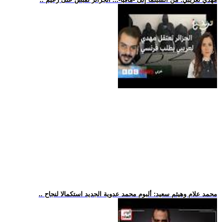
.. محمد علام وهيثم سعيد: ألبوم محمد عدوية الجديد استكمالا لنجاح