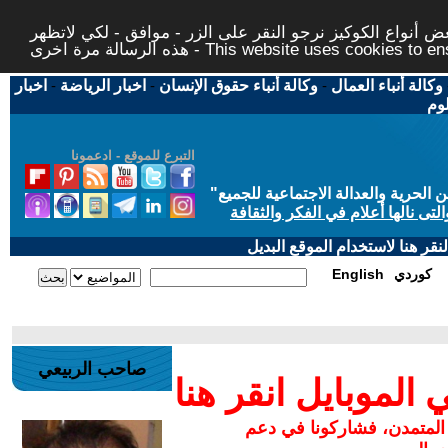
 أنواع الكوكيز نرجو النقر على الزر - موافق - لكي لاتظهر
This website uses cookies to ensure you ge
وكالة أنباء العمال
-
وكالة أنباء حقوق الإنسان
-
اخبار الرياضة
-
اخبار
لوم
التبرع للموقع - ادعمونا
حرية والعدالة الاجتماعية للجميع
"
تى نالها أعلام في الفكر والثقافة
قر هنا لاستخدام الموقع البديل
كوردي
English
صاحب الربيعي
لموبايل انقر هنا
 المتمدن، فشاركونا في دعم