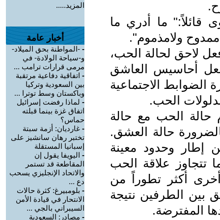
ح.
المزيد.....
قائلاً:" ما أدري ما
اممدوح ولامذموم".
أخبار عامة
-
-المواطنة بحق الميلاد-
عل لاحق لحالة الحب،
و-سياحة الولادة- في
شعل أحاسيس العاشق
مرمى قرارات ترامب ...
-
اتفاقية دفاعية مرتقبة
ة الضوابط الاجتماعية
بين السعودية وتركيا
وباكستان وسط توترا ...
دلولات الحب.
-
لماذا رفضت إسرائيل
اتفاق غزة بينما قبلته
م حالة الحب مع حالة
حماس؟
-
غارديان: أزمة سبتة
الضرورة حالة العشق.
تختبر رهان سانشيز على
ن إطار وحدود معينة
إسبانيا المستقلة
-
اليويفا يقول إن
ا تتجاوز علاقة الحب
المقاطعة قد تستمر
والاتحاد الإنجليزي يسحب
أخرى أكثر تطوراً من
دع ...
-
بلومبيرغ: كثرة حالات
ق بين الطرفين نتيجة
الانتحار في قيادة الأمن
ا المفترضة.
السيبراني بالجي ...
-
مصادر: السعودية