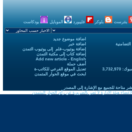
بنترست
بلوكر
فليبورد
الموبايل
بودكاست
اضافة موضوع جديد
التضامنية
اضافة خبر
إضافة يوتيوب-فلم إلى يوتيوب التمدن
إضافة كتاب إلى مكتبة التمدن
Add new article - English
أضف حملة
3,732,97
تعديل الموقع الفرعي للكاتب-ة
ابحث في موقع الحوار المتمدن
شر متاحة للجميع مع الإشارة إلى المصدر
ضاء هيئة الادارة لا تعبر بالضرورة عن رأي الحوار المتمدن