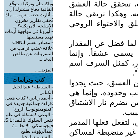
، تتحقق حالة العشق
وباكستان وتركيا ستوقّع
اتفاقية دفاع مشترك ال ...
ه. وهكذا ترتقي حالة
-
أثارت غضب ترمب.. ماذا
تُخفي تقارير مخزون
لق والاحتواء الروحي
الأسلحة الأمريكية؟ ...
-
أوروبا في مواجهة أزمات
تهدد مستقبلها
لما فضل عن المقدار
-
مصادر تفسر لـCNN
علاقة غضب ترامب من
سمى عشقاً. وإنما
التسريبات عن تناقص
الذخا ...
ر، كمثل السرف اسم
المزيد.....
.
كتب ودراسات
ن العشق، حيث يجدوا
-
البساطة / عبدالجليل
حب وحدوده، وإنما هي
الكناني
-
أحمد رباص / كتاب هيغل
ين تضرم نار الاشتياق
:قراءة جماعية جديدة في
"فينومينولوجيا الروح"
بيب.
-
الوعي كمشكلة في علم
نفس السلوك .تأليف: S.L.
 لتفعل فعلها المدمر
فيجوتسكي .الاتحا ... /
ت غير منضبطة لمساكن
عبدالرؤوف بطيخ
-
الفينومينولوجيا