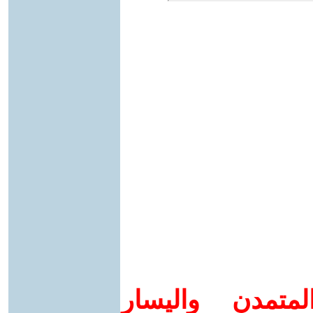
متمدن واليسار