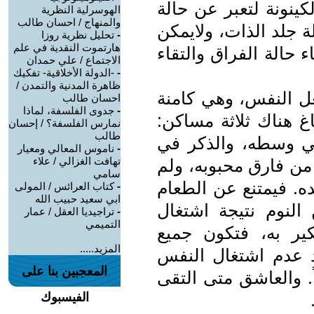
كينونة لتعبر عن حالة
الهوسرلية النظرية
والمنهاج / احسان طالب
ة جلد الذات، ولايمكن
-
تحليل نظرية روزا
هارتموت النقدية في علم
اء حالة الفراق والتقاء
الاجتماع / علي حمدان
-
-الدولة الأخلاقية- تفكيك
ظاهرة المدنية والتمدن /
عل النفس، وهي كامنة
احسان طالب
-
جدوى الفلسفة، لماذا
غ هناك ثلاثة مساكن:
نمارس الفلسفة؟ / إحسان
طالب
ي وسطه، والذكر في
-
ناموس المعالي ومعيار
تهافت الغزالي / علاء
من فارق محبوبه، ولم
سامي
ده. فيمتنع عن الطعام
-
كتاب العرائس / المولى
ابي سعيد حبيب الله
النوم نتيجة اشتغال
-
تراجيديا العقل / عمار
التميمي
ير به، فتكون جميع
المزيد.....
 عدم اشتغال النفس
المعجبين بنا على
. والعاشق متى التقى
الفيسبوك