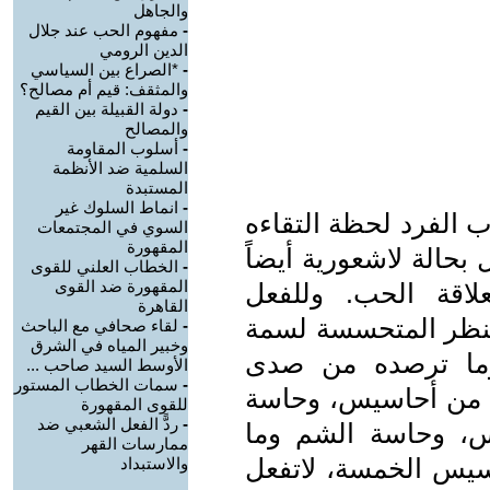
والجاهل
-
مفهوم الحب عند جلال
الدين الرومي
-
*الصراع بين السياسي
والمثقف: قيم أم مصالح؟
-
دولة القبيلة بين القيم
والمصالح
-
أسلوب المقاومة
السلمية ضد الأنظمة
المستبدة
-
انماط السلوك غير
 الفرد لحظة التقاءه
السوي في المجتمعات
المقهورة
بحالة لاشعورية أيضاً
-
الخطاب العلني للقوى
المقهورة ضد القوى
اقة الحب. وللفعل
القاهرة
نظر المتحسسة لسمة
-
لقاء صحافي مع الباحث
وخبير المياه في الشرق
وما ترصده من صدى
الأوسط السيد صاحب ...
-
سمات الخطاب المستور
ه من أحاسيس، وحاسة
للقوى المقهورة
-
ردًّ الفعل الشعبي ضد
س، وحاسة الشم وما
ممارسات القهر
يس الخمسة، لاتفعل
والاستبداد