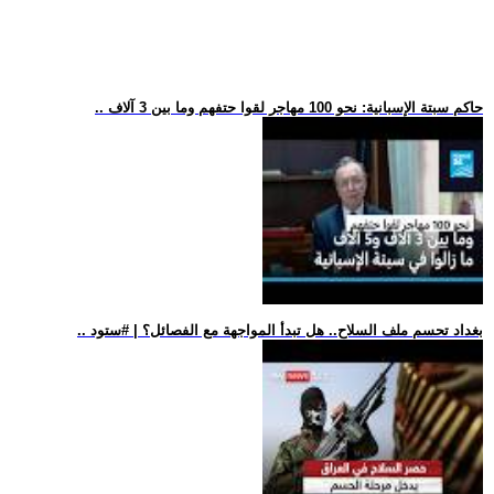
.. حاكم سبتة الإسبانية: نحو 100 مهاجر لقوا حتفهم وما بين 3 آلاف
.. بغداد تحسم ملف السلاح.. هل تبدأ المواجهة مع الفصائل؟ | #ستود