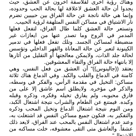
وهناك رؤية أخرى لفلاسفة آخرون عن العشق، حيث
يجدوا أن حالة العشق لاعلاقة لها بحالة الحب وحدوده،
وإنما هي حالة ناتجة عن حالة الفراق بين حبيبين تضرم
نار الاشتياق في مساكن النفس المتلهفة لرؤية الحبيب.
وتستعر حالة العشق كلما طال الفراق، لتفعل فعلها
المدمر في الروح وما تصدر عنها من ايعازات غير
منضبطة لمساكن الجسد. وتلك تفعل فعلها في تدمير
الكينونة لتعبر عن حالة المعاناة والقهر الداخلي وتؤسس
لحالة جلد الذات، ولايمكن معالجتها أو التقليل من آثارها
إلا بانتهاء حالة الفراق والتقاء المعشوقين.
يعتقد ((جالينوس))" أن العشق من فعل النفس، وهي
كامنة في الدماغ والقلب والكبد. وفي الدماغ هناك ثلاثة
مساكن: التخيل في مقدمة الرأس، والفكر في وسطه،
والذكر في مؤخره. ولايطلق اسم عاشق إلا على من
فارق محبوبه، ولم يفارق تخيله وفكره، وذكره وقبله
وكبده. فيمتنع عن الطعام والشراب نتيجة اشتغال الكبد،
ومن النوم نتيجة اشتغال الدماغ وتخيل المحب وذكره
والتفكير به، فتكون جميع مساكن النفس قد اشتغلت به،
وعند عدم اشتغال النفس بالمحب عند الفراق، لايعد ذلك
عشقاً. والعاشق متى التقى معشوقه، خلت مساكنه من
الاشتغال".