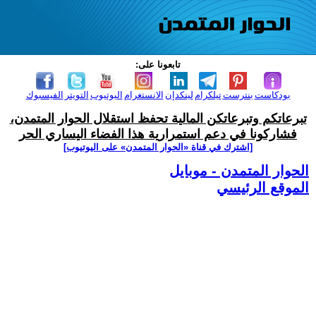
تابعونا على:
بودكاست
بنترست
تيلكرام
لينكدإن
الانستغرام
اليوتيوب
التويتر
الفيسبوك
تبرعاتكم وتبرعاتكن المالية تحفظ استقلال الحوار المتمدن،
فشاركونا في دعم استمرارية هذا الفضاء اليساري الحر
[اشترك في قناة ‫«الحوار المتمدن» على اليوتيوب]
الحوار المتمدن - موبايل
الموقع الرئيسي