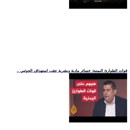
.. قوات الطوارئ اليمنية: خسائر مادية وبشرية عقب استهداف الحوثيي