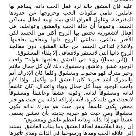
عليه فإن العشق حالة لرد فعل الحب ذاته، يساهم بها
عاملين: تنامي مكونات الحب وخروجها عن حدودها
المفترضة، وعامل الفراق الذي يمتد لهيبه ليطال مساكن
الجسد. وعموماً أن حالة الحب والعشق وعوامله، هي
أفعال لاشعورية تختص بها الروح أكثر من الجسد لكن
الأخير يتداعى، بتداعي الروح ذاتها ويتعافى بعافيتها.
ولاعلاج لتداعي الجسد من حالة العشق، دون معالجة
الروح ذاتها التي لاتستقر ولاتتعافى إلا بلقاء المعشوق!.
لـ ((أبن سينا)) رؤية في العشق يخلصها بقوله:" واجب
الوجود عشق وعاشق ومعشوق، ذلك لأن كل جمال ملائم
وخبر مدرك فهو محبوب ومعشوق وكلما كان الإدراك أتم
والمدرك أشد خبرية كان العشق أتم وأكمل. وإذا كان
واجب الوجود مبدأ كل جمال وبهاء واعتدال، كان عاشقاً
لذاته ومعشوقاً لذاته، وكونه عشقاً وعاشقاً ومعشوقاً
لايحدث في ذاته كثرة، لأنه بإدراكه لذاته من حيث هو خبر
محض يكون عاشقاً. ومن حيث هو مدرك لذاته يكون
معشوقاً ومن حيث هو خبرية جديدة بأن تعشق يسمى
عشقاً فهو إذاً لذاته وبذاته أعظم عاشق ومعشوق".
إن رؤية الفلاسفة لحالة العشق وما ينتاب العاشق، تستند
إلى علاقة الحب ومدها ورسوخها في الذات ومدى تأثيرها