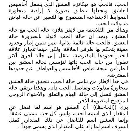
الحب، فالحب هو ميكانزم العشق الذي يشعل أحاسيس
العاشق ويجعلها تنطلق بصورة لا إرادية متجاوزة
الضوابط الاجتماعية المسموح بها للتعبير عن حالة فياض
مدلولات الحب.
وهناك من الفلاسفة من لايقر بتلازم حالة الحب مع حالة
العشق، ويجد أن حالة الحب لاتولد بالضرورة حالة
العشق. فالحب حالة قائمة بذاتها، تنمو ضمن إطار وحدود
معينة يتحكم بها طرفي العلاقة. ولكن حينما تتجاوز علاقة
الحب حدودها المفترضة، تنتقل إلى حالة أخرى أكثر
تطوراً من حالة الحب ذاتها لتؤسس لحالة العشق بين
الطرفين نتيجة فياض الأحاسيس والعواطف عن حدودها
المفترضة.
في هذا الإطار من تنامي حالة الحب، تتحقق حالة العشق
متجاوزةً مدلولات وتفاصيل الحب ذاته. وهكذا ترتقي حالة
العشق لتصل إلى حالة الهيام والتعلق والاحتواء الروحي
المزدوج لمنظومة الأخر.
يرى ((الجاحظ))" أن العشق هو اسم لما فضل عن
المقدار الذي اسمه الحب، وليس كل حب يسمى عشقاً.
وإنما العشق اسم للفاضل عن ذلك المقدار، كمثل
السرف اسم لما زاد على المقدار الذي يسمى جوداً".