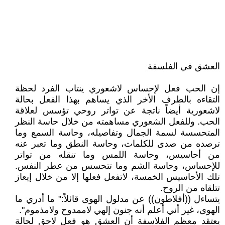
العشق في الفلسفة
إن الحب فعل لإحساس لاشعوري ينتاب الفرد لحظة
التقاءه بالطرف الأخر الذي يساهم بهذا الفعل بحالة
لاشعورية أيضاً ناتجة عن تواتر روحي تؤسس لعلاقة
الحب. وللفعل الشعوري مساهمته من خلال حاسة النظر
المتحسسة لسمة الجمال وتفاصيله، وحاسة السمع وما
ترصده من صدى للكلمات، وحاسة النطق وما تعبر عنه
من أحاسيس، وحاسة اللمس وما تنقله من تواتر
للإحساس، وحاسة الشم وما تتحسس من عطر النفس.
تلك الأحاسيس الخمسة، لاتفعل فعلها إلا من خلال إيعاز
تتلقاه من الروح.
يتساءل ((أفلاطون)) عن مدلول الهوى قائلاً:" ما أدري ما
الهوى، غير أني أعلم أنه جنون إلهي لاممدوح ولامذموم".
يعتقد معظم الفلاسفة أن العشق هو فعل لاحق لحالة