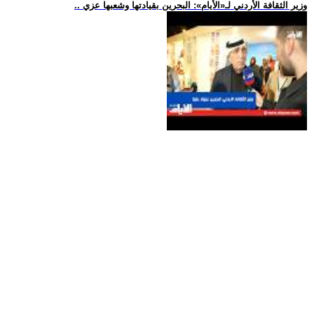
.. وزير الثقافة الأردني لـ«الأيام»: البحرين بقيادتها وشعبها عزي