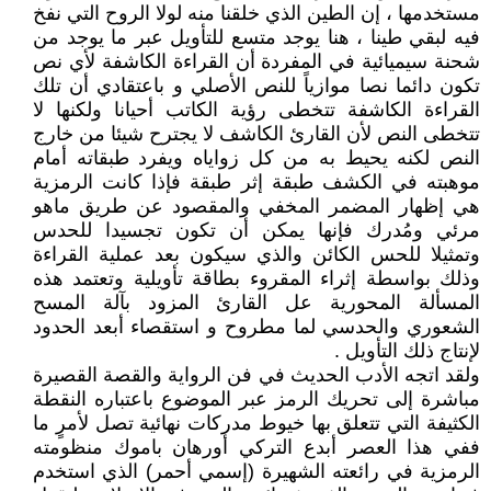
مستخدمها ، إن الطين الذي خلقنا منه لولا الروح التي نفخ
فيه لبقي طينا ، هنا يوجد متسع للتأويل عبر ما يوجد من
شحنة سيميائية في المفردة أن القراءة الكاشفة لأي نص
تكون دائما نصا موازياً للنص الأصلي و باعتقادي أن تلك
القراءة الكاشفة تتخطى رؤية الكاتب أحيانا ولكنها لا
تتخطى النص لأن القارئ الكاشف لا يجترح شيئا من خارج
النص لكنه يحيط به من كل زواياه ويفرد طبقاته أمام
موهبته في الكشف طبقة إثر طبقة فإذا كانت الرمزية
هي إظهار المضمر المخفي والمقصود عن طريق ماهو
مرئي ومُدرك فإنها يمكن أن تكون تجسيدا للحدس
وتمثيلا للحس الكائن والذي سيكون بعد عملية القراءة
وذلك بواسطة إثراء المقروء بطاقة تأويلية وتعتمد هذه
المسألة المحورية عل القارئ المزود بآلة المسح
الشعوري والحدسي لما مطروح و استقصاء أبعد الحدود
لإنتاج ذلك التأويل .
ولقد اتجه الأدب الحديث في فن الرواية والقصة القصيرة
مباشرة إلى تحريك الرمز عبر الموضوع باعتباره النقطة
الكثيفة التي تتعلق بها خيوط مدركات نهائية تصل لأمرٍ ما
ففي هذا العصر أبدع التركي أورهان باموك منظومته
الرمزية في رائعته الشهيرة (إسمي أحمر) الذي استخدم