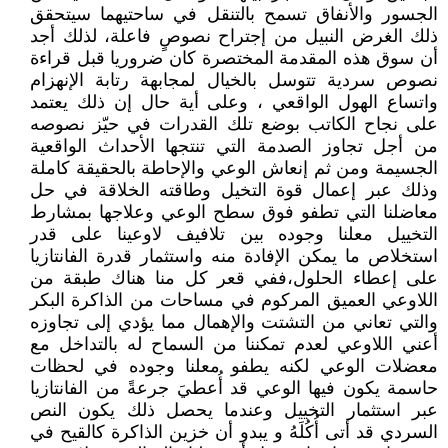
الجسور والأنفاق تسمح بالتنقل في ساحتيهما سيتحقق
ذلك الغرض النبيل من إجتراح نصوصٍ فاعلة، لذلك أجد
أن سوق هذه المقدمة المختصرة كان ضروريا قبل قراءة
نصوص سردية تتوسل بالخيال لمجابهة رتابة الإنهزام
واتساع الهول الواقعي ، وعلى أية حال إن ذلك يعتمد
على نجاح الكاتب بوضع تلك القدرات في حيّز نصوصه
من أجل تجاوز الصدمة التي تنتجها الأحداث الواقعية
الجسيمة ومن ثم إنعاش الوعي والإحاطة بالحقيقة كاملة
وذلك عبر إعمال قوة التخيل وطاقته الخلاقة في حل
معاضلنا التي تطفو فوق سطح الوعي وعلاجها بمشارط
التخييل معلنا وجوده بين تلافيف لاوعينا على قدر
استخلاص ما يمكن الإفادة منه واستثمار قدرة الفانتازيا
على إعطاء الحلول،ففي قعر كل منا هناك طبقة من
اللاوعي العميق المركوم في مساحات من الذاكرة البكر
والتي تعاني من التشتت والإهمال مما يؤدي إلى تجاوزه
أعني اللاوعي لعدم تمكننا من السماح له بالتداخل مع
معضلات الوعي لكنه يطفو معلنا وجوده في لحظات
حاسمة يكون فيها الوعي قد أُعطيَ جرعةً من الفانتازيا
عبر استثمار التخييل وعندما يحصل ذلك يكون النص
السردي قد أتى أُكُلَهُ و يبدو أن خزين الذاكرة كالقيح في