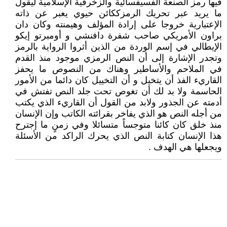
فيها رمز الصنعة الفسيفسائية والزخرفية الإسلامية ليقول
ما يريد عبر تحريك الرمزككائن حيوي يعبر عن ذاته
الإعتبارية خروجا على إرادة المؤلف وهيمنته وكان دان
براون الأمريكي صاحب شفرة دافنشي و أومبرتو إيكو
الإيطالي في إسم الوردة من الذين أثروا الرواية بالرمز
وتجدر الإشارة إلى أن النص الرمزي موجود منذ القدم
في الملاحم والأساطير وهناك من النصوص ما يحفز
القاريء الفذ أن يتخيل و أن التخييل كان دائما من الأمور
الحاسمة ولا بد لك أن تغوص تحت جلد النص تفتش في
أدمته عن الجذور ولابد من القول أن القاريء الذي يكتب
من أجله النص هو الذي يفاخر بقرائته الكاتب وإن الإنسان
منذ خلق كان كائنا متوجساً متسائلا وفي زمنٍ ما إجترح
هذا الإنسان كتابة النص الذي يحرك الراكد من الأسئلة
ويجعلها هي الهدف .