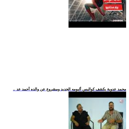
.. محمد عدوية يكشف كواليس ألبومه الجديد ومشروع عن والده أحمد عد