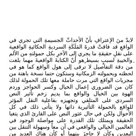
لابدّ منَ الإعترافِ بأنّ الأحداثّ الجسيمةِ التي تجري في
الواقعِ قد فاقتْ قدرةَ المَلَكَةِ السرديةِ الحكائيةِ الواقعية
على نقلِ حقيقةِ ما يجري إلى الآخرِ بكل حمولتهِ من الألم
ِوالخيبةِ لسببٍٍ بسيط ٍهو أنّ الكتابةَ الواقعيةَ مهما بلغت
من دقة التفاصيل لا ترقى إلى هول الواقع كما هو في
لحظته وبحمولته الزمكانية وستكون حتما نسخة باهتة من
مجريات الواقع التي مرت حاملة معها تلك الحمولة لذلك
كان من الضروري إعمال الخيال وكسر الحواجز وردم
الهوة بين الخيال والواقع بما يديم زخم تأثير النص
السردي على المتلقي وتجهيزه بفاعلية النقل المؤثر
للواقع بالحمولة التأثيرية ذاتها ولا يتأتى ذلك في كل
الأحوال ولكن في حال عثور النص على القارئ الذي يتغيا
الحقيقة ويمتلك تلك القدرة على مواصلة الوجود في
العالمين الخيالي والواقعي في آن معاً وسهولة التنقل بين
البعدين وكأن لا حاجزَ بينهما أو كأن هناك العديد من