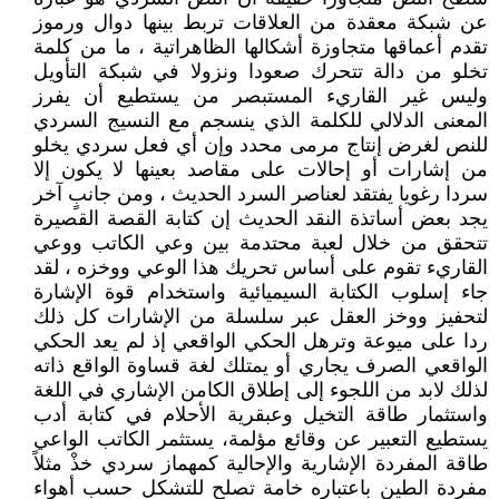
عن شبكة معقدة من العلاقات تربط بينها دوال ورموز
تقدم أعماقها متجاوزة أشكالها الظاهراتية ، ما من كلمة
تخلو من دالة تتحرك صعودا ونزولا في شبكة التأويل
وليس غير القاريء المستبصر من يستطيع أن يفرز
المعنى الدلالي للكلمة الذي ينسجم مع النسيج السردي
للنص لغرض إنتاج مرمى محدد وإن أي فعل سردي يخلو
من إشارات أو إحالات على مقاصد بعينها لا يكون إلا
سردا رغويا يفتقد لعناصر السرد الحديث ، ومن جانبٍ آخر
يجد بعض أساتذة النقد الحديث إن كتابة القصة القصيرة
تتحقق من خلال لعبة محتدمة بين وعي الكاتب ووعي
القاريء تقوم على أساس تحريك هذا الوعي ووخزه ، لقد
جاء إسلوب الكتابة السيميائية واستخدام قوة الإشارة
لتحفيز ووخز العقل عبر سلسلة من الإشارات كل ذلك
ردا على ميوعة وترهل الحكي الواقعي إذ لم يعد الحكي
الواقعي الصرف يجاري أو يمتلك لغة قساوة الواقع ذاته
لذلك لابد من اللجوء إلى إطلاق الكامن الإشاري في اللغة
واستثمار طاقة التخيل وعبقرية الأحلام في كتابة أدب
يستطيع التعبير عن وقائع مؤلمة، يستثمر الكاتب الواعي
طاقة المفردة الإشارية والإحالية كمهماز سردي خذْ مثلاً
مفردة الطين باعتباره خامة تصلح للتشكل حسب أهواء