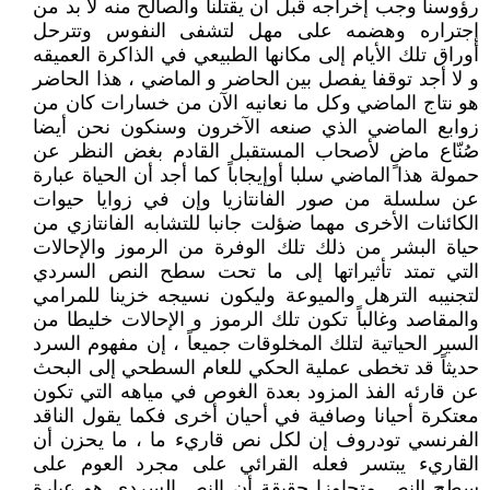
رؤوسنا وجب إخراجه قبل أن يقتلنا والصالح منه لا بد من
إجتراره وهضمه على مهل لتشفى النفوس وتترحل
أوراق تلك الأيام إلى مكانها الطبيعي في الذاكرة العميقه
و لا أجد توقفا يفصل بين الحاضر و الماضي ، هذا الحاضر
هو نتاج الماضي وكل ما نعانيه الآن من خسارات كان من
زوابع الماضي الذي صنعه الآخرون وسنكون نحن أيضا
صُنّاع ماضٍ لأصحاب المستقبل القادم بغض النظر عن
حمولة هذا الماضي سلبا أوإيجاباً كما أجد أن الحياة عبارة
عن سلسلة من صور الفانتازيا وإن في زوايا حيوات
الكائنات الأخرى مهما ضؤلت جانبا للتشابه الفانتازي من
حياة البشر من ذلك تلك الوفرة من الرموز والإحالات
التي تمتد تأثيراتها إلى ما تحت سطح النص السردي
لتجنيبه الترهل والميوعة وليكون نسيجه خزينا للمرامي
والمقاصد وغالباً تكون تلك الرموز و الإحالات خليطا من
السير الحياتية لتلك المخلوقات جميعاً ، إن مفهوم السرد
حديثاً قد تخطى عملية الحكي للعام السطحي إلى البحث
عن قارئه الفذ المزود بعدة الغوص في مياهه التي تكون
معتكرة أحيانا وصافية في أحيان أخرى فكما يقول الناقد
الفرنسي تودروف إن لكل نص قاريء ما ، ما يحزن أن
القاريء يبتسر فعله القرائي على مجرد العوم على
سطح النص متجاوزا حقيقة أن النص السردي هو عبارة