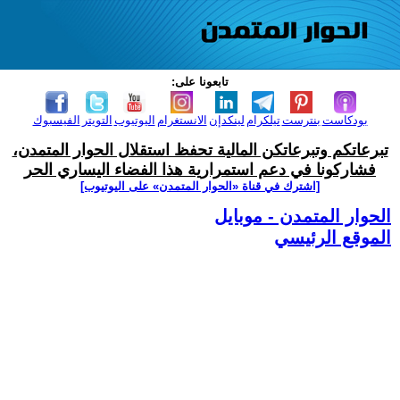
تابعونا على:
بودكاست
بنترست
تيلكرام
لينكدإن
الانستغرام
اليوتيوب
التويتر
الفيسبوك
تبرعاتكم وتبرعاتكن المالية تحفظ استقلال الحوار المتمدن،
فشاركونا في دعم استمرارية هذا الفضاء اليساري الحر
[اشترك في قناة ‫«الحوار المتمدن» على اليوتيوب]
الحوار المتمدن - موبايل
الموقع الرئيسي