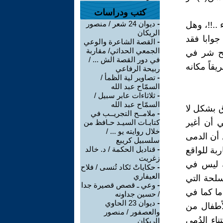
كتب ودراسات
-
ديوان 24 شعر / منصور
..!!، وهل
الريكان
وابا فقد
-
القصة الشاعرة والوعي
الجمعي الحداثي/ مقاربة
مح شر في
في دور القصة الش ... /
قاً مكانه
ربيحة الرفاعي
-
تصاوير لية الظمأ /
السمّاح عبد الله
-
ثلاثاءات عابر سبيل /
السمّاح عبد الله
ق بشكل لا
-
ملامــح التجريــب في
 أن أغير
كتابـات السيـد حـافظ من
خلال روايته يو ... /
 أن الدمى
سلسبيل كريبع
-
قناديل الحكمة / د. خالد
ربة للواقع
زغريت
ك ليس في
-
حكاياتْ تَكاد تُنسى / فلاح
العيفاري
سلحة التي
-
وعي ـ قصص قصيرة جدا
ما كما في
/ حسين جداونه
-
ديوان 23 الحاوي
لأطفال من
والعصفور / منصور
اء الدُمى
الريكان