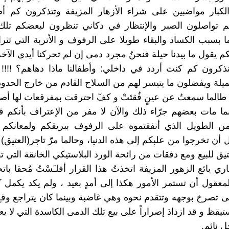
الكبار مواضبين على شراء الأزهار المزيفة وتتذكرون كم أ
تم تواصلون الصبر والإنتظار في دكاني تنظرون لبعضكم تلك
ما بسبب الكساد والبقاء طويلا على الرفوف و الأتربة التي تتر
 يقول ما بيدنا حيلة فنحنُ مجرد دمى إن لم تحركنا أيدي الآخري
ذكرون كم كنت أردد في داخلي: وأطفالنا ماذا دهاهم؟ !!!! 
ميلة ويفضلون ما يتيسر لهم من السلاح القادم من خارج الحدود
أنني طالما سمعتُ عن عينٍ فُقئتْ و كفّ احترقت بمفرقعات لها أ
ا مات بعضهم جرّاء ذلك والآن لا مفر من الإعتراف بأنكم ق
ن الطويل الذي أنفقتموه على الرفوف ببريقكم ولمعانكم 
 أن تخرجوا من علبكم إلى هذه الدنيا، وحالما مرّ تاجر(العتيق)
يق للبيع ومع دفقات من رائحة الورد البلاستيكي الخانقة التي ت
 بائع الزهور المزيفة اتخذتُ هذا القرار أفلـَسْتُ مُحقا باتخ
عقول أن تستمر الأمور هكذا إلى أمدٍ بعيد ، ولم يكد يكمل 
 تصرخ بوجهه وتتقدم نحوه وهي غاضبة وبينما كان يتراجع و
يقظ و قد ازدادَ إصراراً على بيع تلك الدمى الكاسدة التي لا ي
ل نائم.