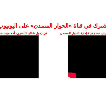
شترك في قناة «الحوار المتمدن» على اليوتيوب
ز، عضو هيئة إدارة الحوار المتمدن
في رحيل شاكر الناصري، أحد مؤسسي 