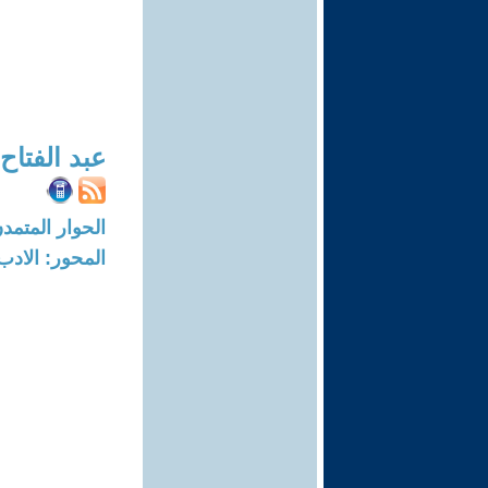
عبد الفتاح
الحوار المتمدن-العدد: 4297 - 13
المحور: الادب