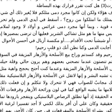
بهذه البساطة
رف هؤلاء ولكن إن كانوا مجرد دمى مثلكم فلا يُغير ذلك أي شيء 
تلك ما امتلكوا من روح؟ ، أسقط في أيدي الدمى ولم تحر ج
 قوية ، وبما أنها مجرد دمى عرائس و أولاد لا وجود لملا
يس منها ما هو مثل تشاكي الشرير فعليها أن ترضى بمصيرها إبري
 أو شبشباً تحت الأقدام.....أو مكنسة أزبال في أحسن الأحوال
 أجابت الدمى وكنا نظن أنك ذو قلبٍ رحيم!
حيم وقد كسدتم وراج بيع الأسلحة والأزهار المزيفة في السو
تم تنصتون عندما نصحني بعضهم وهم يرون حالي وقلة حيلتي
 الأسلحة والأزهار المزيفة وعندما كنت أحتج بحجج واهية مثل
تشبه البشر و إنها لاتقل عن الأسلحة والأزهار البلاستيكية مقا
ك مجانبٌ للصواب فهي لا تتحرك ولا تتكلم و إن فعلت ذل
لامها ما يشبه الواقع كما في لون ورائحة الأزهار وفرقعات الأ
 الحقيقة إذ أنها تطلق الرصاص البلاستيكي وينفجر بارودها تما
حقيقية وكان علي أن أقر بذلك لكنني لا أجد تفسيرا لرغبة ا
ذكور بشراء الأسلحة والمفرقعات في حين كان الأجدر بهم إقتن