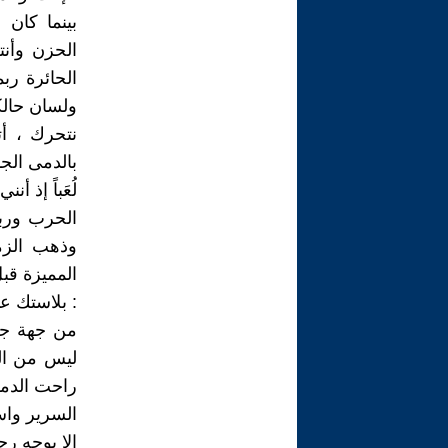
بينما كان 
الحزن وأن
الحائرة رب
ولسان حالكم
نتحرك ، أت
بالدمى الج
لُعَباً إذ 
الحرب وربم
وذهب الزم
المميزة قبل
: بلاستك عت
من جهة جاري
ليس من الم
راحت الدمى
السرير واست
إلا بوجهِ رج