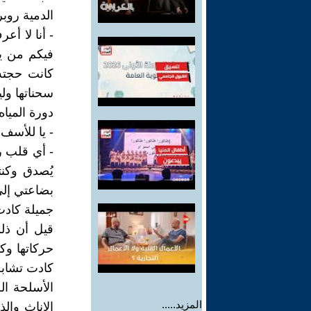
الدمية روبرت(3) هل كنت تقرر قرارك 
- أنا لا أع
فيكم من يم
كانت حجته
سحناتها ول
دورة المياه
- يا للأسف
- أي قلب ر
يُصدق وكن
بضاعتي إلى
جميلة كادت 
قيل أن ذل
حركاتها وك
كادت تشابه
الأسلحة ال
المزيد.....
الإناث وال