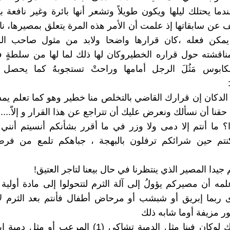
دما يحتلك ليلها ويكون طويلاً وتشعر أنها بائرة وغير نافعة ب
لف عن سابقاتها إذ علمت أن الأمر هذه المرة يتعلق بمصيرها، 
يمكن فعله ،كان قرارها واضحا ولابد من مثول صاحب الد
مناقشته حول قراره الخطيروكان لها ذلك لما لها من سلطةٍ ف
لكابوس مَثُلَ الرجل أمامها وراحتْ تستجوبهُ كما يحصل 
الدكان إن قرارك القاضي بالتخلص منا خطير وهو كما تعلم ي
قنا أن نسألك ونعرض عليك أن تتراجع عن هذا القرار و إلاّ....
اذا؟ ما أنتم إلا دمى ولا وزر في ما أقرر بشأنكم أنسيتم أنني
نتم حين شرائكم ترفلون بالبهجة ، جباهكم تلمع من فرط
 جيدا المصير الذي ينتظرنا في حال بيعنا لتاجر العتيق!
مه أن مصيركم يؤولُ إلى آلة الثرم لتتحولوا إلى مادة أولية يُ
ى ربما إبريق أو شبشب أو مرحاض أطفال فأنتم بعد الثرم ل
ر مزيفة أوما شابه ذلك