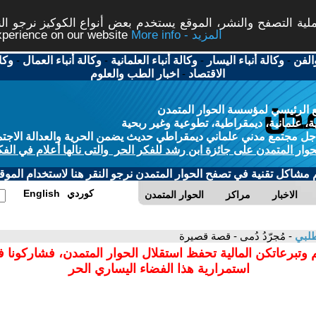
ة التصفح والنشر، الموقع يستخدم بعض أنواع الكوكيز نرجو النق
More info - المزيد
experience on our website
الفن
-
وكالة أنباء اليسار
-
وكالة أنباء العلمانية
-
وكالة أنباء العمال
-
وكا
الاقتصاد
-
اخبار الطب والعلوم
 الرئيسي لمؤسسة الحوار المتمدن
، علمانية، ديمقراطية، تطوعية وغير ربحية
ل مجتمع مدني علماني ديمقراطي حديث يضمن الحرية والعدالة الاجتم
حوار المتمدن على جائزة ابن رشد للفكر الحر والتى نالها أعلام في الفك
م مشاكل تقنية في تصفح الحوار المتمدن نرجو النقر هنا لاستخدام الموقع
كوردي
English
الاخبار
مراكز
الحوار المتمدن
طلبي
- مُجرّدُ دُمى - قصة قصيرة
 وتبرعاتكن المالية تحفظ استقلال الحوار المتمدن، فشاركونا 
استمرارية هذا الفضاء اليساري الحر