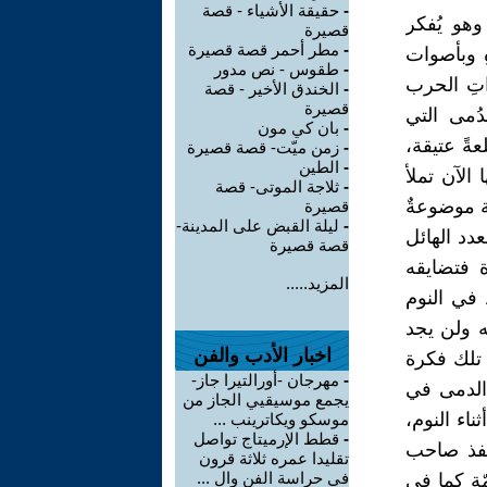
-
حقيقة الأشياء - قصة
 وهو يُفكر
قصيرة
-
مطر أحمر قصة قصيرة
ِ وبأصوات
-
طقوس - نص مدور
اتِ الحرب
-
الخندق الأخير - قصة
قصيرة
دُمى التي
-
بان كي مون
ةً عتيقة،
-
زمن ميّت- قصة قصيرة
-
الطين
الآن تملأ
-
ثلاجة الموتى- قصة
ة موضوعةٌ
قصيرة
-
ليلة القبض على المدينة-
عدد الهائل
قصة قصيرة
ة فتضايقه
المزيد.....
 في النوم
ه ولن يجد
اخبار الأدب والفن
 تلك فكرة
-
مهرجان -أورالتيرا جاز-
الدمى في
يجمع موسيقيي الجاز من
اء النوم،
موسكو ويكاترينب ...
-
قطط الإرميتاج تواصل
نفذ صاحب
تقليدا عمره ثلاثة قرون
في حراسة الفن وال ...
ّةِ كما في