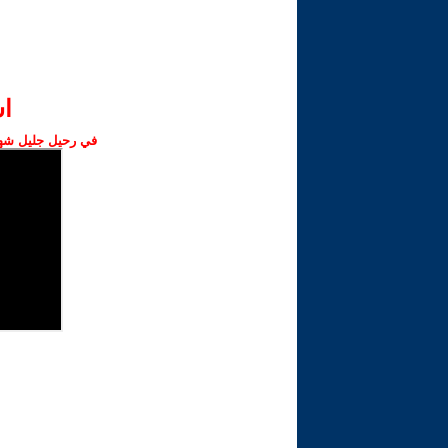
ا‫
في رحيل جليل شهبا