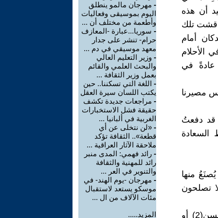
-
مهرجان مالمو ينطلق
يد أن هذه
اليوم بموسيقى وفعاليات
وأطعمة من مختلف أن ...
ناقشت تلك
-
سوريا...عبارة -المعازف
كان أمام
حرام- تنشر على جدار
معهد موسيقي في دم ...
ي الأحلام
-
وزير التعليم العالي
عادةً في
والبحث العلمي والقائم
بعمل وزير الثقافة ...
-
اللغة التي تسكننا.. حين
مس مصيرنا
يكتب اللسان سيرة العقل
-
مراجعات جديدة تكشف
حقيقة فشل الاستخبارات
الغربية في ألبانيا ...
 قد دفعتُ
-
«لن نتخلى عن أي
 السعادة
قطعة».. الثقافة تؤكد
ملاحقة الآثار العراقية ...
-
رائد فهمي: المدى منبر
رائد للمهنية والثقافة
والتنوير في العر ...
صنَعُ منها
-
مهرجان -يوم الهند- في
ا تصلحون
موسكو يستعد لاستقبال
مئات الآلاف من ال ...
- بالله عليك لوكان فينا مثل الدمية تشاكي (1) المرعب أو مثل دمية إبسن(2) أو
المزيد.....