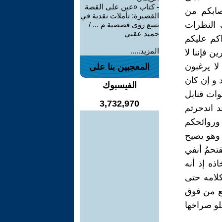
-
كتاب «عين على القصة
صابكم من
القصيرة: تأملات نقدية في
 النظرات
تسع رؤى قصصية م ... /
حميد عقبي
اكم عليكم
المزيد.....
ن فإننا لا
لا يرغبون
المعجبين بنا على
 و إن كان
الفيسبوك
صوات قنابل
3,732,970
د اندحرتم
وروائحكم
 وهو يصيح
قتحمُ أنفي
اذه إذ أنه
كلامه حتى
قع من فوق
علو صراخها