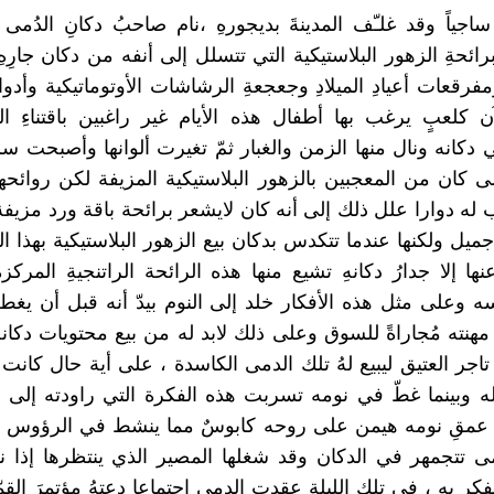
 ساجياً وقد غلـّف المدينةَ بديجورهِ ،نام صاحبُ دكانِ الدُمى
ائحةِ الزهور البلاستيكية التي تتسلل إلى أنفه من دكان جارِه
فرقعات أعيادِ الميلادِ وجعجعةِ الرشاشات الأوتوماتيكية وأدو
آن كلعبٍ يرغب بها أطفال هذه الأيام غير راغبين باقتناءِ ال
دكانه ونال منها الزمن والغبار ثمّ تغيرت ألوانها وأصبحت سلع
كان من المعجبين بالزهور البلاستيكية المزيفة لكن روائحها 
 له دوارا علل ذلك إلى أنه كان لايشعر برائحة باقة ورد مزيف
جميل ولكنها عندما تتكدس بدكان بيع الزهور البلاستيكية بهذا ال
ها إلا جدارُ دكانهِ تشيع منها هذه الرائحة الراتنجيةِ المركز
 وعلى مثل هذه الأفكار خلد إلى النوم بيدّ أنه قبل أن يغط
 مهنته مُجاراةً للسوق وعلى ذلك لابد له من بيع محتويات دكان
جر العتيق ليبيع لهُ تلك الدمى الكاسدة ، على أية حال كانت
 وبينما غطّ في نومه تسربت هذه الفكرة التي راودته إلى 
عمقِ نومه هيمن على روحه كابوسٌ مما ينشط في الرؤوس أثن
ى تتجمهر في الدكان وقد شغلها المصير الذي ينتظرها إذا 
فكر به ، في تلك الليلة عقدت الدمى اجتماعا دعتهُ مؤتمرَ القم