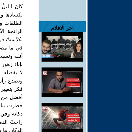
كانَ الليلُ
بكسادها وبر
الطلقات وم
اخر الافلام
الرائجة ال
تكدّستْ في 
في ما مضى 
أنفه وتسبب
بإناء زهور 
لا يفصله عن
وتصدع رأسه
فكر بتغيير
أفضل من تا
خطرت بباله
دكانه وفي 
راحتْ الدم
الدكان ما ي