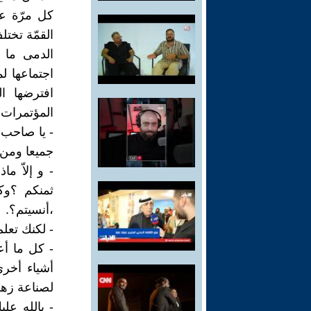
كل مرّة عن
القمّة تخت
الدمى ما 
اجتماعها ل
افترضها ا
المؤتمرات:
- يا صاحب 
جميعا ومن ح
- و إلاّ م
ثمنكم ؟وك
،أنسيتم؟.
- لكنك تعلم
- كل ما أعل
أشياء أخر
لصناعة زهو