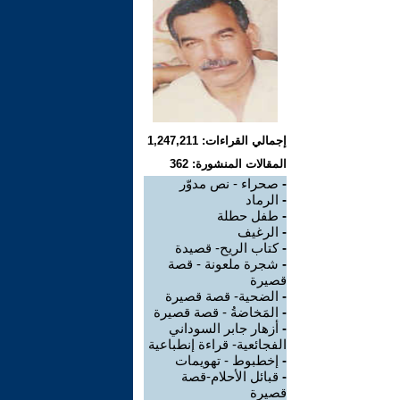
إجمالي القراءات: 1,247,211
المقالات المنشورة: 362
-
صحراء - نص مدوّر
-
الرماد
-
طفل حطلة
-
الرغيف
-
كتاب الريح- قصيدة
-
شجرة ملعونة - قصة
قصيرة
-
الضحية- قصة قصيرة
-
المَخاضةُ - قصة قصيرة
-
أزهار جابر السوداني
الفجائعية- قراءة إنطباعية
-
إخطبوط - تهويمات
-
قبائل الأحلام-قصة
قصيرة