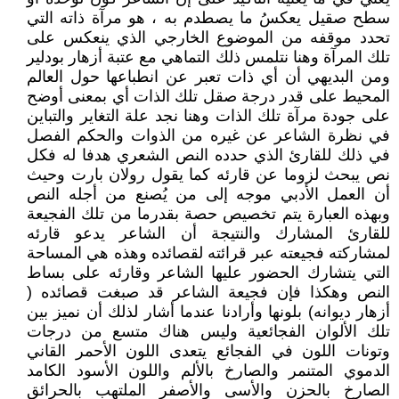
سطح صقيل يعكسُ ما يصطدم به ، هو مرآة ذاته التي
تحدد موقفه من الموضوع الخارجي الذي ينعكس على
تلك المرآة وهنا نتلمس ذلك التماهي مع عتبة أزهار بودلير
ومن البديهي أن أي ذات تعبر عن انطباعها حول العالم
المحيط على قدر درجة صقل تلك الذات أي بمعنى أوضح
على جودة مرآة تلك الذات وهنا نجد علة التغاير والتباين
في نظرة الشاعر عن غيره من الذوات والحكم الفصل
في ذلك للقارئ الذي حدده النص الشعري هدفا له فكل
نص يبحث لزوما عن قارئه كما يقول رولان بارت وحيث
أن العمل الأدبي موجه إلى من يُصنع من أجله النص
وبهذه العبارة يتم تخصيص حصة بقدرما من تلك الفجيعة
للقارئ المشارك والنتيجة أن الشاعر يدعو قارئه
لمشاركته فجيعته عبر قرائته لقصائده وهذه هي المساحة
التي يتشارك الحضور عليها الشاعر وقارئه على بساط
النص وهكذا فإن فجيعة الشاعر قد صبغت قصائده (
أزهار ديوانه) بلونها وأرادنا عندما أشار لذلك أن نميز بين
تلك الألوان الفجائعية وليس هناك متسع من درجات
وتونات اللون في الفجائع يتعدى اللون الأحمر القاني
الدموي المتنمر والصارخ بالألم واللون الأسود الكامد
الصارخ بالحزن والأسى والأصفر الملتهب بالحرائق