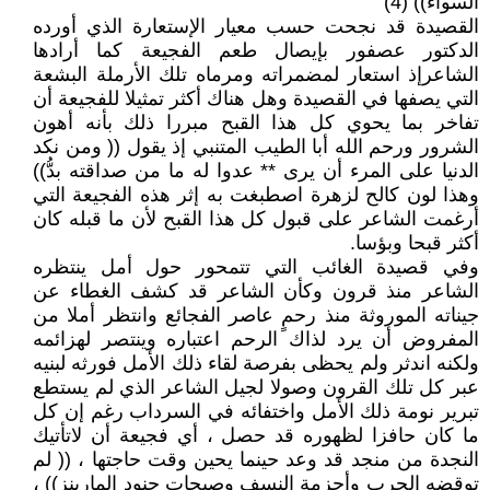
السواء)) (4)
القصيدة قد نجحت حسب معيار الإستعارة الذي أورده
الدكتور عصفور بإيصال طعم الفجيعة كما أرادها
الشاعرإذ استعار لمضمراته ومرماه تلك الأرملة البشعة
التي يصفها في القصيدة وهل هناك أكثر تمثيلا للفجيعة أن
تفاخر بما يحوي كل هذا القبح مبررا ذلك بأنه أهون
الشرور ورحم الله أبا الطيب المتنبي إذ يقول (( ومن نكد
الدنيا على المرء أن يرى ** عدوا له ما من صداقته بدُّ))
وهذا لون كالح لزهرة اصطبغت به إثر هذه الفجيعة التي
أرغمت الشاعر على قبول كل هذا القبح لأن ما قبله كان
أكثر قبحا وبؤسا.‏
وفي قصيدة الغائب التي تتمحور حول أمل ينتظره
الشاعر منذ قرون وكأن الشاعر قد كشف الغطاء عن
جيناته الموروثة منذ رحمٍ عاصر الفجائع وانتظر أملا من
المفروض أن يرد لذاك الرحم اعتباره وينتصر لهزائمه
ولكنه اندثر ولم يحظى بفرصة لقاء ذلك الأمل فورثه لبنيه
عبر كل تلك القرون وصولا لجيل الشاعر الذي لم يستطع
تبرير نومة ذلك الأمل واختفائه في السرداب رغم إن كل
ما كان حافزا لظهوره قد حصل ، أي فجيعة أن لاتأتيك
النجدة من منجد قد وعد حينما يحين وقت حاجتها ، (( لم
توقضه الحرب وأحزمة النسف وصيحات جنود المارينز)) ،