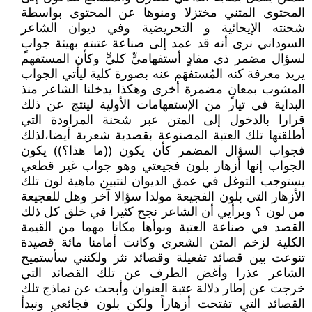
المحتوى المتني مختزلا ومنوها عن المحتوى بواسطة
شحنته الإيحائية و التحريضية وفي ديوان الشاعر
السوداني نرى أنه قد عمد إلى صناعة عتبته بهيئة جوابٍ
لسؤال مضمر ذي مفادٍ أستفهاميٍّ كليٍّ وكأن المستفهم
يريد معرفة كنه المُستفهَم عنه بصورة كلية ليأتي الجواب
المشوب بمعانٍ مضمرة أخرى وهكذا يدخلنا الشاعر منذ
البداية في تيار من الإستفهامات الأولية لينتج عن ذلك
قرارا بالدخول إلى المتن عبر شحنة المراودة التي
أطلقتها تلك العتبة المصنوعة بقصدية شعرية أيضا،لذلك
فجواب السؤال المضمر كأن يكون ((ما هذا؟)) يكون
الجواب إنها أزهار بلون فجيعتي وهو جواب غير قطعي
يستوجب التوغل في عمق الديوان لنتبين ماهية لون تلك
الأزهار التي بلون الفجيعة مولدا سؤالا آخر وهل للفجيعة
من لون ؟ وبرأيي أن الشاعر نجح كثيرا في خلق كل ذلك
القصد في صناعة العتبة وبوأها مكانا مهما من القيمة
الكلية لزخم المتن الشعري وكانت أمامنا مائة قصيدة
تنوعت بين قصائد تفعيلة وقصائد نثر ولكنني سأستميح
الشاعر عذرا وأغض الطرف عن تلك القصائد التي
خرجت عن إطار دلالة عتبة العنوان وأبحث عن نماذج تلك
القصائد التي تفتحت أزهاراً ولكن بلون فجائعي ونبدأ