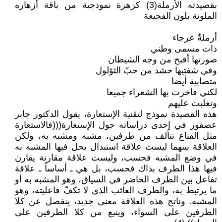
بقصيدته الأرملة(3) كزهرة نموذجية من باقة أزهاره
الملونة بلون الفجيعة
أرملةٌ عرجاء
ذات مسمى وطني
صورتها أقبح من وجه الشيطان
وفي شفتيها حشد من حبّ الثؤلول
متصابية أيضا
لكني فاخرت بها الشعراء جميعا
وتغلبت عليهم
هذه القصيدة نموذج لتقنية الإستعارة، يقول الدكتور جابر
عصفور في إحدى دراساته حول الإستعارة(((فالاستعارة
مثل القناع تتألف من طرفين، مشبه ومشبه به، ولكن
العلاقة بينهما ليست علاقة استبدال يحل فيها المشبه به
في وضع المشبه فحسب، وليست علاقة مقارنة يقارن
فيها هذا الطرف بذاك فحسب، بل هي ـ أساساً ـ علاقة
تفاعل بين الطرف الحاضر في السياق، وهو المشبه به أو
ما يرتبط به، والطرف الغائب الذي لا تكفّ فاعليته، وهو
المشبه. وناتج هذه العلاقة معنى جديد، ينفصل عن كلا
الطرفين على السواء، وينبع من كلا الطرفين على