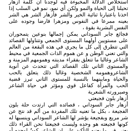
استخلاص الدلالة المخبوءة فيه لوجدنا أن كلمة أزهار
تحيلنا إلى الحياة والنمو ولكن أي نمو، نمو في السلب إذا
اخذنا باعتبارنا ثنائية الخير والشر فأزهار الشر هي الشر
بعينه ممرعا في النفوس ومزهرا فارضا وجوده على
النفس البشرية بقوة ،
فجائع جابر السوداني يمكن إجمالها بنوعين يتمحوران
على مستويين أولهما المستوى الجمعي وتتناولها القصائد
التي تتطرق إلى كل ما يجري في هذه البقعة من العالم
والتي تعني الوطن و عن هموم الذات الجمعية في محيط
الشاعر وغالبا ما تتعلق بفقراء مدينته وهمومهم المزمنة و
والمستوى الثاني تلك القصائد التي تتحدث عن أنوية
الشاعروهمومه الشخصية وغالبا ذلك يتعلق بالحب
والحياة ومابينهما بالنسبة للمستوى الثاني تبرز قضية
الحب والمرأة كفاعل قوي ومؤثر في حياة الشاعر
وصيرورته الشعرية
أزهار بلون فجيعتي
أزهار جابر السوداني ، قصائده التي ارتدت حلة بلون
الفجيعة ، بكل ما تعنيه تلك المفردة من ألم قد نتج عن
شر مريع وبفجيعة يؤشر لها الشاعر السوداني وينسبها له
كونها فجيعته هو وحده وليست فجيعتنا نحن القراء ذلك
يعني في ما يعنيه التأكيد على إن الشاعر كونٌ لوحده أو