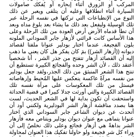
المركب أو الزورق أثناء إبحاره أو يُفكك صامولات
السيارة أثناء انطلاقها وعليه أن يتلقى ويعبر عن ذلك
النوع من الإنطباعات التي تركتها في نفسه الرحلة عبر
تلك الوسيلة وليفعل بعد ذلك ما يشاء بعد بلوغ مداه وبعد
أن تطأ قدماه الأرض أرض العودة من تلك الرحلة وعلى
هذا الأساس كانت قرائتي لأزهار جابر السوداني الملونه
بلون الفجيعة. عندما اختار بودلير عنوانا ملفتا لقصائد
ديوانه ((أزهار الشر)) بمَ كان يفكر هل كان يعني ما ذهب
إليه أن القصائد أزهار تتفتح من جذر الشر ، أنا شخصياً
أعتقد ذلك ، لأن الشر وحده والفجائع الكبيرة تستطيع أن
تنتج هذا الشعر المنبثق من ذلك الجذر،ولقد جعل بودلير
من نفسه مرآةً عاكسة ينعكس عليها المُحيط وإرهاصاته
فيستل من تلك المعكوسات على مرآة نفسه تلك
القصائد الكبيرة والتي أورثت جدلا كبيرا في قضية الحداثة
واستحقت أن تكون بداية لها في الشعر الحديث، لست
هنا بصدد مناقشة أزهار الشر البودليرية ولكنني أود أن
أتحدث عن ديوان الشاعر جابر السوداني الذي اختار
عنوانا يتماهى مع عنوان ديوان بودلير ويتناص معه فأزهار
الشر بداهةً هي أزهار فجائع وعلى ذلك نخلصُ إلى أن
وراء كل شر فجيعة ولو حاولنا تفكيك هذا العنوان لمحاولة