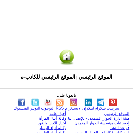
الموقع الرئيسي
الموقع الرئيسي للكاتب-ة
|
تابعونا على:
بنترست
تيلكرام
لينكدإن
الانستغرام
RSS
اليوتيوب
التويتر
الفيسبوك
الموقع الرئيسي
أخبار عامة
هيئة ادارة الحوار المتمدن - للإتصال بنا
وكالة أنباء المرأة
إحصائيات مؤسسة الحوار المتمدن
اخبار الأدب والفن
قواعد النشر
وكالة أنباء اليسار
ابرز كتاب / كاتبات الحوار المتمدن
وكالة أنباء العلمانية