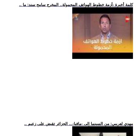
.. كلمة أخيرة -أزمة خطوط الهواتف المحمولة.. المخرج سامح سند: ما
.. مهدي لعريبي: من السينما إلى -مافيا-... الجزائر تقبض على زعيم