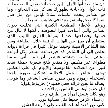
إذن ماذا بعد أيها الأمل ، إبق حيث أنت تقول القصيدة لقد
فات الأوان ولا حاجة لظهورك بعد كل هذه الفجائع ، وها
هو الشاعر ينحت الكلمات تمثالا لليأس من أمل صار
أصما كالصخرواستقر بعيدا في غياهب السرداب.
وبرغم الأخطاء المطبعية الكثيرة التي تخللت ديوان
الشاعر والتي أساءت كثيرا لنصوصه ، لكنها لا تنال من
جمالها وفصاحتها عندما يقرأها القارئ اللبيب الذي
يستطيع أن يميز بين الهنات الرقنية خلال الطباعة وبين
لغة الشاعر الأصيلة وحينما نتوغل كثيرا في قراءة ديوانه
نخلص إلى أن الشاعر قد خبرصناعة الشعر بكل أنواعه
وبشتى اساليبه وتقنياته فنشعر أن نصه يأتي سلسا
مطواعا غير متكلفٍ ولا متقعرٍ بلغةٍ شعرية جميلة تبتعد
كثيرا عن الصلادة القاموسية والإبهام بل على العكس
توخى الشاعر الجمل الإحالية لتشكيل صوره ناجحا
باستخدام رموزه وهي تطرح مقاصد الشاعر وما يتوخى
إيصاله لنا نحن قرائه ففي قصيدة( تجربة)5 يقول:
قبل عقودٍ أوهمني العباس بن الأحنف
وهو يكابد عشق امرأة من طرفٍ واحد
أن نساء الأرض جميعا مثل قساوة فوز....
لكني عن قصد أهملت القلب على قارعة العشق