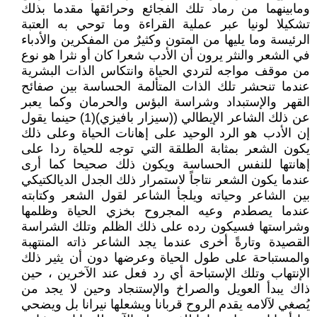
ومابينهما من رماد تلك الفجائع وحرائقها مقدما بذلك
تشكيلا لونيا عبر عملية القراءة وما توحي به العتبة
الرئيسة وما يليها من المتون وكثيرٌ من المفكرين والأدباء
في الشعر والنثر يرون أن الأدب شعرا كان أو نثرا هو نوع
من موقف مواجه لتردي الحياة وانتكاس الذات البشرية
عندما تنحشر تلك الذات المتألمة الحساسة بين صفائح
القهر والإستبداد وشراسة البؤس والحرمان وكما يعبر
عن ذلك الشاعر الإيطالي ((سيزار بافيزي)(1) حينما يقول
إن الأدب هو الرد الوحيد على إهانات الحياة وعلى ذلك
يكون الشعر بمثابة الطلقة التي توجه للحياة ردا على
إهانتها للنفس الحساسة ويكون ذلك صحيحا كما أرى
عندما يكون الشعر نتاجاً لاستمرار ذلك الجدل الديالكتيكي
بين الشاعر وحياته ويلجأ الشاعر لقول الشعر وكتابته
عندما يصطدم وعيه المجروح بخزي الحياة وظلمها
وشراستها فسيكون رده على ذلك الظلم وتلك الشراسة
القصيدة وتارةً أخرى عندما يجد الشاعر ذاته المنتهبة
والمستباحة على طول الحياة وعرضها دون أن يثير ذلك
الإنتهاب وتلك الإستباحة أي رد فعل عند الآخرين ، حين
ذاك يبدأ العويل والصراخ والإستنجاد وحين لا يجد من
يُصغي لآلامه يقدم الروح قربانا ويشعلها نيرانا بل ويضحي