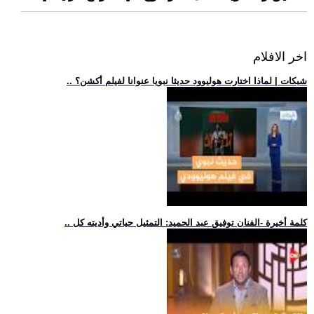
اخر الافلام
.. شبكات | لماذا اختارت هوليوود حديثا نبويا عنوانا لفيلم أكشن؟
.. كلمة أخيرة -الفنان توفيق عبد الحميد: التمثيل حياتي وأديته كل