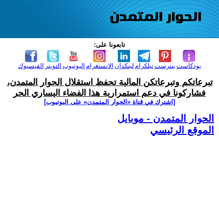
تابعونا على:
بودكاست
بنترست
تيلكرام
لينكدإن
الانستغرام
اليوتيوب
التويتر
الفيسبوك
تبرعاتكم وتبرعاتكن المالية تحفظ استقلال الحوار المتمدن،
فشاركونا في دعم استمرارية هذا الفضاء اليساري الحر
[اشترك في قناة ‫«الحوار المتمدن» على اليوتيوب]
الحوار المتمدن - موبايل
الموقع الرئيسي