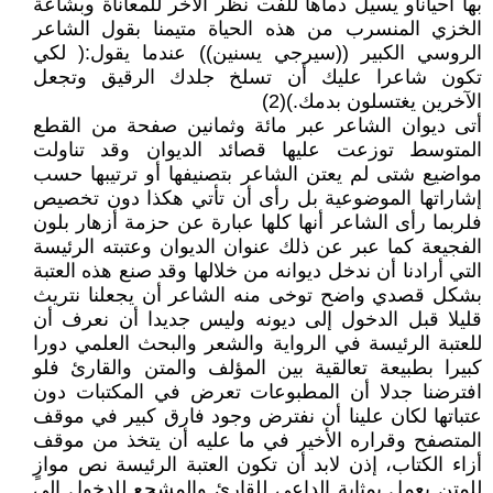
بها أحياناو يسيل دماها للفت نظر الآخر للمعاناة وبشاعة
الخزي المنسرب من هذه الحياة متيمنا بقول الشاعر
الروسي الكبير ((سيرجي يسنين)) عندما يقول:( لكي
تكون شاعرا عليك أن تسلخ جلدك الرقيق وتجعل
الآخرين يغتسلون بدمك.)(2)
أتى ديوان الشاعر عبر مائة وثمانين صفحة من القطع
المتوسط توزعت عليها قصائد الديوان وقد تناولت
مواضيع شتى لم يعتن الشاعر بتصنيفها أو ترتيبها حسب
إشاراتها الموضوعية بل رأى أن تأتي هكذا دون تخصيص
فلربما رأى الشاعر أنها كلها عبارة عن حزمة أزهار بلون
الفجيعة كما عبر عن ذلك عنوان الديوان وعتبته الرئيسة
التي أرادنا أن ندخل ديوانه من خلالها وقد صنع هذه العتبة
بشكل قصدي واضح توخى منه الشاعر أن يجعلنا نتريث
قليلا قبل الدخول إلى ديونه وليس جديدا أن نعرف أن
للعتبة الرئيسة في الرواية والشعر والبحث العلمي دورا
كبيرا بطبيعة تعالقية بين المؤلف والمتن والقارئ فلو
افترضنا جدلا أن المطبوعات تعرض في المكتبات دون
عتباتها لكان علينا أن نفترض وجود فارق كبير في موقف
المتصفح وقراره الأخير في ما عليه أن يتخذ من موقف
أزاء الكتاب، إذن لابد أن تكون العتبة الرئيسة نص موازٍ
للمتن يعمل بمثابة الداعي للقارئ والمشجع للدخول إلى