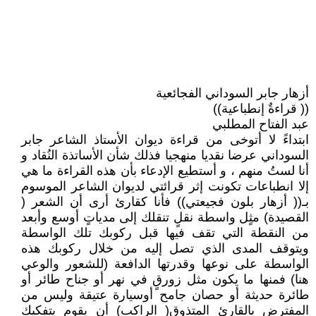
أزهار جابر السوداني الفجائعية
(( قراءةٌ إنطباعية))
عبد الفتاح المطلبي
ابتداءً لا أتوخى من قراءة ديوان الأستاذ الشاعر جابر
السوداني عرضا نقديا منهجيا فذلك شأن الأساتذة النُقاد و
أنا لستُ منهم ، و أستطيع الإدعاء بأن هذه القراءة ما هي
إلا انطباعات تكونت إثر قرائتي لديوان الشاعر الموسوم
بـ(( أزهار بلون فجيعتي)) فأنا كقارئ أرى أن الشعر (
القصيدة) مثٍل واسطة نقلٍ تنقلك إلى مدياتٍ أوسع وأبعد
من النقطة التي تقف فيها قبل ركوبك تلك الواسطة
ويتوقف المدى الذي تصل إليه من خلال ركوبك هذه
الواسطة على نوعها وقدرتها الدافعة (للشعور والوعي
هنا) فمنها ما يكون مثل زورقٍ في نهر أو جناح طائر أو
طائرة حديثة أو حصان جامح أوسيارة عتيقة وليس من
المفترض بالقارئ المتذوق( الراكب) أن يقوم بتفكيك