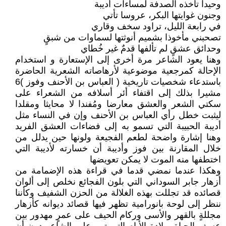
وحيدا تأخذه الصدفة لمساءات أديبة
وجنون غوايتها البكر، عروسا تأتي
في رابعة الليل، تراود سخف وقاري
تصحبني مأخوذا بشميم أنوثتها لسماوات من شبقٍ
وحدائق عشقٍ لم تألفها قدمٌ غير خُطاي
وهنا يعود الشاعر مرة أخرى إلى الإستعارة و استخدام
الإحالة كمرجعية موضوعية لأرهاصاته الشعرية الحاضرة
باستدعاء شخصيات تاريخية ( العباس بن الأحنف وفوز )6
مشيرا بذلك إلى اقتفاء أئر أسلافه من الشعراء على
سكتي الشعر والعشق معارضا ومُفندا لا محايثا ومقلدا
ليثبت خطل رأي العباس بن الأحنف وإن في النساء مثل
أديبة الحبيبة التي تسمو به إلى فضاءات العشق الفريد
وهنا إشارة واضحة لطعم الفجيعة ولونها حين يدلل من
خلال المقارنة بين فوز وأديبة أن خسارته لأديبة التي
اختطفها منه الموت لا يمكن تعويضها
وهكذا عندما نمضي قدما في قراءة هذه الإضمامة من
أزهار جابر السوداني التي بلون الفجائع نخلص إلى ألوان
قصائده قد تجللت بهذه الغلالة من الحزن الشفيف وكأننا
ننظر إلى لوحة بانورامية تظهر فيها قصائد ديوانه كأزهار
مجللةٍ بالقهر والأسى وركام الحيف على عمرٍ مهدور بين