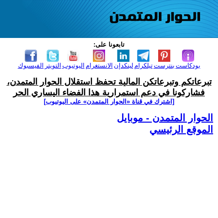
تابعونا على:
بودكاست
بنترست
تيلكرام
لينكدإن
الانستغرام
اليوتيوب
التويتر
الفيسبوك
تبرعاتكم وتبرعاتكن المالية تحفظ استقلال الحوار المتمدن،
فشاركونا في دعم استمرارية هذا الفضاء اليساري الحر
[اشترك في قناة ‫«الحوار المتمدن» على اليوتيوب]
الحوار المتمدن - موبايل
الموقع الرئيسي