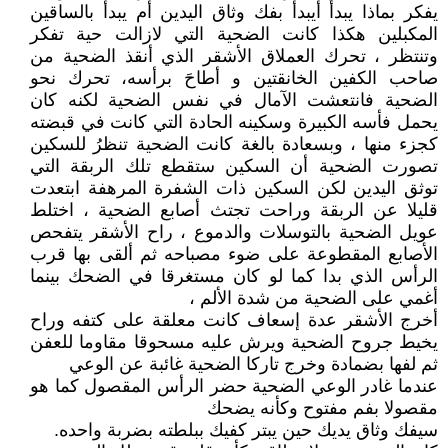
يفكر بماذا يبدأ أيبدأ بفك وثاق اليدين أم يبدأ بالساقين
المكبلين هكذا كانت الضحية التي لازالت حية تفكر
وتنتظر ، تحرك العملاق الأشقر الذي أنقذ الضحية من
صاحب الكفين الخانقتين و أطاحَ برأسه، تحرك نحو
الضحية فانتعشت الآمال في نفس الضحية لكنه كان
يحمل فأسه الكبيرة وسكينه الحادة التي كانت في قبضته
كجزء منها ، وبسعادة بالغة كانت الضحية تنظرُ للسكين
تصورت الضحية أن السكين ستقطع تلك الربقة التي
توثق اليدين لكن السكين ذات الشفرة المرهفة ابتعدت
قليلا عن الربقة وراحت تجتث أصابع الضحية ، اختلط
عويل الضحية بالتوسلات والدموع ، راح الأشقر يتفحص
الأصابع المقطوعة على ضوء مصباحه ثم ألقى بها قرب
الرأس الذي بدا كما لو كان مستغرقا في الضحك بينما
أغمي على الضحية من شدة الألم ،
أخرج الأشقر عدة إسعاف كانت معلقة على كتفه وراح
يخيط جروح الضحية ويرش عليه مسحوقا مقاوما للعفن
ثم لفها بضمادة وخرج تاركا الضحية غائبة عن الوعي
عندما غادر الوعي الضحية حضر الرأس المقصول كما هو
مقصولا بفم مفتوح وكأنه يضحك
سيفك وثاق يديك حين يبتر كفيك ببلطته بضربة واحده.