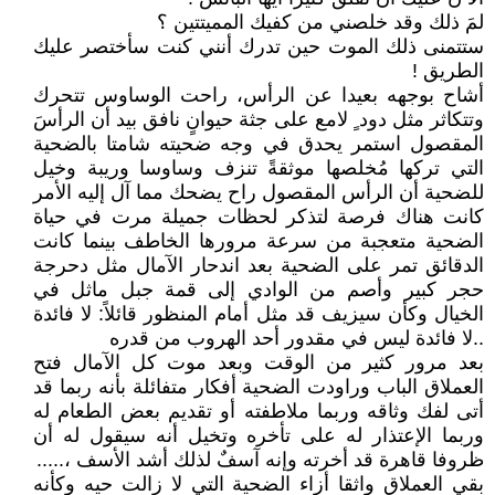
لمَ ذلك وقد خلصني من كفيك المميتتين ؟
ستتمنى ذلك الموت حين تدرك أنني كنت سأختصر عليك
الطريق !
أشاح بوجهه بعيدا عن الرأس، راحت الوساوس تتحرك
وتتكاثر مثل دود ٍ لامع على جثة حيوانٍ نافق بيد أن الرأسَ
المقصول استمر يحدق في وجه ضحيته شامتا بالضحية
التي تركها مُخلصها موثقةً تنزف وساوسا وريبة وخيل
للضحية أن الرأس المقصول راح يضحك مما آل إليه الأمر
كانت هناك فرصة لتذكر لحظات جميلة مرت في حياة
الضحية متعجبة من سرعة مرورها الخاطف بينما كانت
الدقائق تمر على الضحية بعد اندحار الآمال مثل دحرجة
حجر كبير وأصم من الوادي إلى قمة جبل ماثل في
الخيال وكأن سيزيف قد مثل أمام المنظور قائلاً: لا فائدة
..لا فائدة ليس في مقدور أحد الهروب من قدره
بعد مرور كثير من الوقت وبعد موت كل الآمال فتح
العملاق الباب وراودت الضحية أفكار متفائلة بأنه ربما قد
أتى لفك وثاقه وربما ملاطفته أو تقديم بعض الطعام له
وربما الإعتذار له على تأخره وتخيل أنه سيقول له أن
ظروفا قاهرة قد أخرته وإنه آسفٌ لذلك أشد الأسف ،.....
بقي العملاق واثقا أزاء الضحية التي لا زالت حيه وكأنه