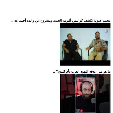
.. محمد عدوية يكشف كواليس ألبومه الجديد ومشروع عن والده أحمد عد
.. ما هو سر علاقة اليهود العرب بأم كلثوم؟