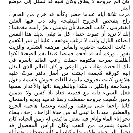
كان الم جروحه لا يطاق وكأن قلبه قد تسلل إلى موضع
البتر
مرت ثلاثة أيام عندما حضر وكأنه قد خرج من العدم ،
راح يتفحص الجروح المتقيحة وقد دب فيها العفن
الغنغريني ، كانت الضحية تأن بتوسل ، هزّ رأسه مغمغما :
إنك لا تريد أن تموت حتما ، كل ما تبقى لديك هذا النفس
الصاعد النازل وأنت لا ترغب بتوقفه ، علينا أن نبتر الكفين
، كانت الخشبة حاضرة والفأس مرهفة الشفرة والزيت
يفور ، ورغم أنه قد أقحم قميصا عتيقا بفم الضحية لكنها
أطلقت صرخة مكتومة حملت رعب العالم بأسره في
تلك اللحظة وغاب عن الوعي و كان العالم الذي انتقل
إليه كورقة مُجعدة اجتثت من أصل دفتر مرتْ عليه
هلاوس كتبت بحروف ملتوية للغات جيوشٍ غاشمة مغول
وسلاجقة وإنكليز ،. هكذا وبالطريقة ذاتها والأعذار نفسها
فعل الشيء ذاته مع قدميه فعاد بلا كفين ولا قدمين
وحين شُفيت جروحه سقطت ربقتا قدميه ويديه واستحال
كائنا زاحفا على مرفقيه وركبتيه وعندما هاجمه الجوع
والعطش مهددا ما تبقى له من حياة الزاحف زحف ببطء
نحو إناء الماء وإناء ٍ فيه بعض ما يُبقي له رمقٍ الحياة، كان
الضوء يتسرب من الثقب وكان الرأس المقصول قد
تحول إلى جيفة ولكنه بدا مكشرا و كأنه يضحك ، وتهيأ له