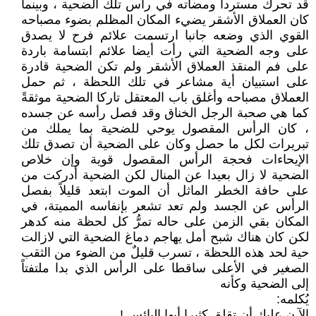
قد تحرك مستردا ومضاته في رأس تلك الضحية ، وبينما
كان العملاق الأشقر يضيء المكان المظلم بضوء مصباحه
القوي الذي وضعه جانبا ارتسمت علائم فرح لا يصدق
على وجه الضحية التي رأت أيضا علائم ابتسامة باردة
على فم المنقذ العملاق الأشقر ولم تكن الضحية قادرة
على استبيان أية مشاعر في تلك اللحظة ، ثم حمل
العملاق مصباحه وأغلق باب المعتقل تاركا الضحية موثقةً
كما هي صحبة الرجل الخناق وقد فصل رأسه عن جسده
، كان الرأس المقصول يوحي للضحية بما يملك من
تبريرات لكل ما حصل وكان على الضحية أن تصدق تلك
الإيحاءات فحجة الرأس المقصول قوية وإن خلاص
الضحية لا زال بعيدا عن المنال لكن الضحية أدركت من
على حافة الخطر الماثل أن الموت ابتعد قليلاً بفصل
الرأس عن الجسد ولم تعد تشعر بإنفاسه المميتة، في
المكان بقي الزمن على حاله تمرُّ كل لحظة منه كدهر
لكن كان هناك شبح أمل يهاجم دماغ الضحية التي لازالت
حية لحد هذه اللحظة ، تسرب قليلٌ من الضوء من الثقب
الصغير في الأعلى ساقطا على الرأس الذي بدا ملتفتاً
إلى الضحية وكأنه
يُكلمه:
الآ ن عليك أن تقلق كثيرا أيها البائس !