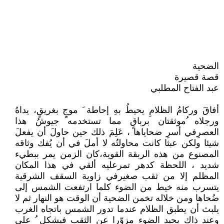
الضحية
قصة قصيرة
عبد الفتاح المطلبي
أفاقَ وركامُ الظلامِ يحيطُ بهِ إحاطة َ موجٍِ بغريقٍ، يداهُ
ورجلاه ُموثقتان برباقٍ مما تستخدمه جيوشُ هذا
العصرِفي أسرِ ضحاياها ، عَلِمَ ذلك حين حاولَ أن يفعلَ
شيئا ولكن عبثا كانت محاولتُه لا أملَ في أن يُفك وثاقه
المصنوع من هذه الربقة القوية،كان الزمن يمر ببطيء
شديد ، اللحظة كدهر تمرعليه ألقي في هذا المكان
المظلم إلا من ثقب صغيرفي زاوية السقف الشرقية
يتسرب منه خيط من الضوء كلما ارتفعت الشمس إلى
ضُحاها ومن خلاله تخمن الضحية أن الوقت هو النهار ثم لا
يلبث أن يطبق الظلام عندما تدور الشمس باتجاه الغرب
وعند ذاك يحيد الضوء مزوّرا عن الثقب فيشكل ُ على