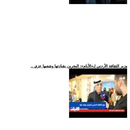
.. وزير الثقافة الأردني لـ«الأيام»: البحرين بقيادتها وشعبها عزي