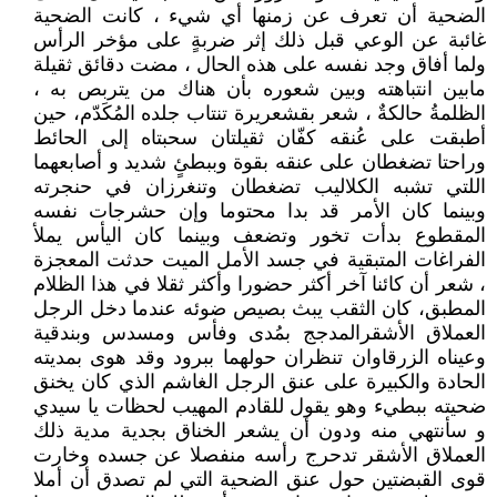
الضحية أن تعرف عن زمنها أي شيء ، كانت الضحية
غائبة عن الوعي قبل ذلك إثر ضربةٍ على مؤخر الرأس
ولما أفاق وجد نفسه على هذه الحال ، مضت دقائق ثقيلة
مابين انتباهته وبين شعوره بأن هناك من يتربص به ،
الظلمةُ حالكةٌ ، شعر بقشعريرة تنتاب جلده المُكَدّم، حين
أطبقت على عُنقه كفّان ثقيلتان سحبتاه إلى الحائط
وراحتا تضغطان على عنقه بقوة وببطئٍ شديد و أصابعهما
اللتي تشبه الكلاليب تضغطان وتنغرزان في حنجرته
وبينما كان الأمر قد بدا محتوما وإن حشرجات نفسه
المقطوع بدأت تخور وتضعف وبينما كان اليأس يملأ
الفراغات المتبقية في جسد الأمل الميت حدثت المعجزة
، شعر أن كائنا آخر أكثر حضورا وأكثر ثقلا في هذا الظلام
المطبق، كان الثقب يبث بصيص ضوئه عندما دخل الرجل
العملاق الأشقرالمدجج بمُدى وفأس ومسدس وبندقية
وعيناه الزرقاوان تنظران حولهما ببرود وقد هوى بمديته
الحادة والكبيرة على عنق الرجل الغاشم الذي كان يخنق
ضحيته ببطيء وهو يقول للقادم المهيب لحظات يا سيدي
و سأنتهي منه ودون أن يشعر الخناق بجدية مدية ذلك
العملاق الأشقر تدحرج رأسه منفصلا عن جسده وخارت
قوى القبضتين حول عنق الضحية التي لم تصدق أن أملا