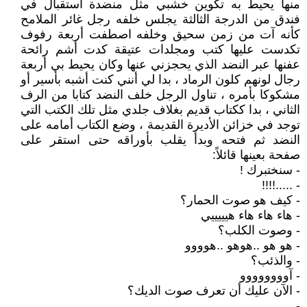
منها يحيط به تكوين خشبي مثل منضدة استقبال في
فندق من الدرجة الثالثة يجلس خلفه رجل غائر الملامح
كأنه آت من زمن سحيق وخلفه اصطفت أربعة رفوف
تكدست عليها كتب ومجلدات عتيقة كدت أشم رائحة
عفنها عبر النضد الذي يحجزني عنها وكان يحيط بي أربعة
رجال لونهم كلون الرماد ، بدا لي أنني كنت أشبه بأسير أو
مشكوكا بأمره ، تناول الرجل خلف النضد كتابا من الرف
الثاني ، بدا ككتاب قديم بغلاف جلدي مثل تلك الكتب التي
توجد في خزائن الأديرة القديمة ، وضع الكتاب أمامه على
النضد ثم فتحه وبدأ يقلب بأوراقه حتى استقر على
صفحة بعينها قائلاً:
- سنختبرك !
- .....!!!!
- كيف هو صوت الحمار؟
- هاء هاء هاء هيييييي
- وصوت الكلب؟
- هو هو ..هوهو ..هوووو
- والذئب؟
- آوووووووو
- الآن عليك أن تعرف صوت الديك؟
- ....