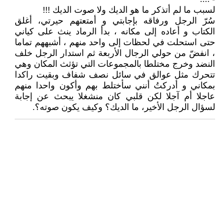
لسبب ما لم أتذكر ما هو الديك ولا صوت الديك !!!
سُرّ الرجل ورفاقه بإجابتي و أمتعتهم حيرتي، أغلق
الكتاب و أعاده إلى مكانه ، بدأ الرماد ينث على كياني
حتى استحلت في لحظات إلى واحد منهم ، أشبههم تماما
، انفضّ من حولي الرجال الأربعة ثم استدار الرجل خلف
النضد وخرج مختلطا بالمجموعات التي تؤثث المكان وهي
تتحرك مثل عوالق في سائل نصف شفاف وبقيت راكدا
بمكاني و أدركتُ أنني سأختلط بهم وأكون واحدا منهم
عاجلا أم آجلا لكن قلبي كان منشغلا يبحث عن إجابة
لسؤال الرجل الأخير، ما الديك؟ وكيف يكون صوته؟.