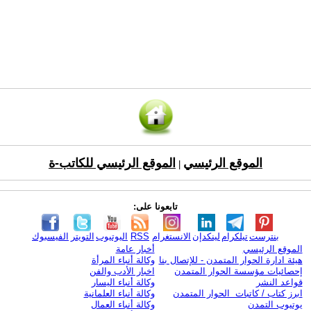
الموقع الرئيسي
الموقع الرئيسي للكاتب-ة
|
تابعونا على:
بنترست
تيلكرام
لينكدإن
الانستغرام
RSS
اليوتيوب
التويتر
الفيسبوك
الموقع الرئيسي
أخبار عامة
هيئة ادارة الحوار المتمدن - للإتصال بنا
وكالة أنباء المرأة
إحصائيات مؤسسة الحوار المتمدن
اخبار الأدب والفن
قواعد النشر
وكالة أنباء اليسار
ابرز كتاب / كاتبات الحوار المتمدن
وكالة أنباء العلمانية
يوتيوب التمدن
وكالة أنباء العمال