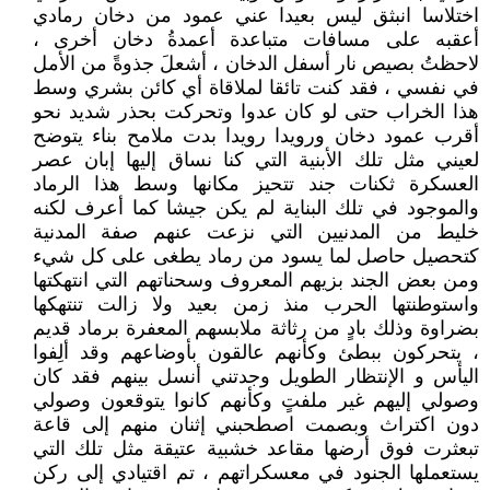
اختلاسا انبثق ليس بعيدا عني عمود من دخان رمادي
أعقبه على مسافات متباعدة أعمدةُ دخان أخرى ،
لاحظتُ بصيص نار أسفل الدخان ، أشعلَ جذوةً من الأمل
في نفسي ، فقد كنت تائقا لملاقاة أي كائن بشري وسط
هذا الخراب حتى لو كان عدوا وتحركت بحذر شديد نحو
أقرب عمود دخان ورويدا رويدا بدت ملامح بناء يتوضح
لعيني مثل تلك الأبنية التي كنا نساق إليها إبان عصر
العسكرة ثكنات جند تتحيز مكانها وسط هذا الرماد
والموجود في تلك البناية لم يكن جيشا كما أعرف لكنه
خليط من المدنيين التي نزعت عنهم صفة المدنية
كتحصيل حاصل لما يسود من رماد يطغى على كل شيء
ومن بعض الجند بزيهم المعروف وسحناتهم التي انتهكتها
واستوطنتها الحرب منذ زمن بعيد ولا زالت تنتهكها
بضراوة وذلك بادٍ من رثاثة ملابسهم المعفرة برماد قديم
، يتحركون ببطئ وكأنهم عالقون بأوضاعهم وقد ألِفوا
اليأس و الإنتظار الطويل وجدتني أنسل بينهم فقد كان
وصولي إليهم غير ملفتٍ وكأنهم كانوا يتوقعون وصولي
دون اكتراث وبصمت اصطحبني إثنان منهم إلى قاعة
تبعثرت فوق أرضها مقاعد خشبية عتيقة مثل تلك التي
يستعملها الجنود في معسكراتهم ، تم اقتيادي إلى ركن