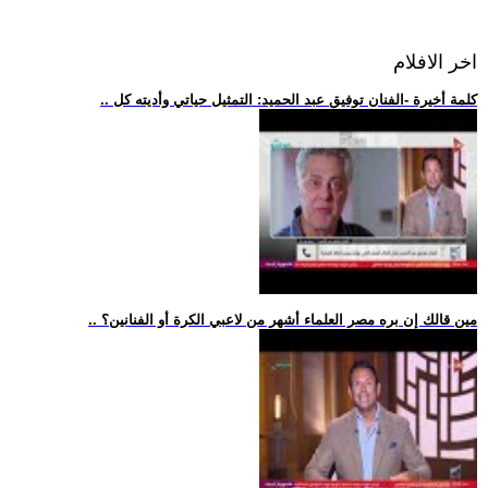
اخر الافلام
.. كلمة أخيرة -الفنان توفيق عبد الحميد: التمثيل حياتي وأديته كل
.. مين قالك إن بره مصر العلماء أشهر من لاعبي الكرة أو الفنانين؟