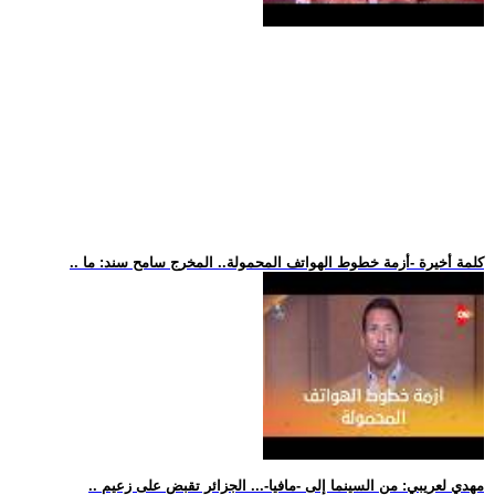
.. كلمة أخيرة -أزمة خطوط الهواتف المحمولة.. المخرج سامح سند: ما
.. مهدي لعريبي: من السينما إلى -مافيا-... الجزائر تقبض على زعيم