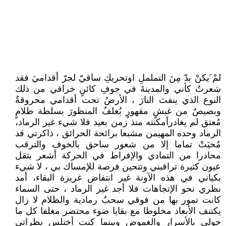
لمْ َيكنْ بدّ مِنَ التململِ اوتحريكِ ساقيّ لجرّ أقداميَ فقد
شعرتُ كأني والمدينةَ في جوفِ كائنٍ خرافي من ذلك
النوع الذي ينفث النارَ ، الأرضُ تحت أقدامي محروقةٌ
وبصيصٌ من غبشٍ مقهورٍ يُغلفُ المنظورَ بسلطة ظلامٍ
مُعتق لم يغادرأمكنته منذ زمن بعيد فلا شيء غير الرماد،
الرماد وحده المهيمن مشبعا برائحة الحرائق ، ذاكرتي قد
مُحيَتْ تماما إلا من شعور ساحق بالخوف والترقب
محاذرا من التمادي والإفراط في الحركة أشعر بثقل
عيون كثيرة تراقبني وتتحين فرصة للإمساك بي ، لا شيء
بكياني في هذه الآونة غير انتفاض غريزة البقاء، أمد
نظري نحو الإتجاهات فلا أجد غير الرماد ، حتى السماء
كانت تمور بها من فوقي سحبٌ رمادية والظلام لا زال
يكتنف الأبعاد مخلوطا مع بقايا ضوء محتضر مغلفا كل ما
حولي بالأسرار والغموض وبينما كنت أختلس نظراتي