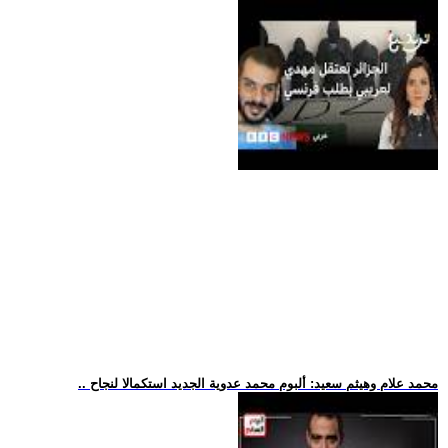
.. محمد علام وهيثم سعيد: ألبوم محمد عدوية الجديد استكمالا لنجاح