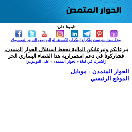
تابعونا على:
بودكاست
بنترست
تيلكرام
لينكدإن
الانستغرام
اليوتيوب
التويتر
الفيسبوك
تبرعاتكم وتبرعاتكن المالية تحفظ استقلال الحوار المتمدن،
فشاركونا في دعم استمرارية هذا الفضاء اليساري الحر
[اشترك في قناة ‫«الحوار المتمدن» على اليوتيوب]
الحوار المتمدن - موبايل
الموقع الرئيسي