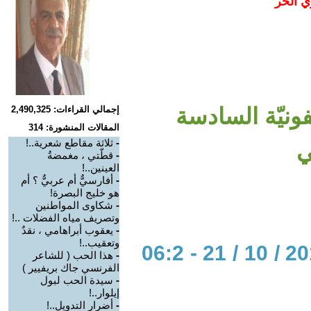
ي الحر
نيّة السادسة
إجمالي القراءات: 2,490,325
المقالات المنشورة: 314
-
ثلاثة مقاطع شعرية..!
ي
-
قطّتي ، مغمضةُ
العينين..!
-
أفارسيٌّ أم عربيٌّ ؟ أم
هو خليج البصرة!
-
شكاوى المواطنين
وتصريف مياه الفضلات ..!
-
يعقوب أبراهامي ، نقدٌ
وتعقيب..!
الحوار المتمدن-العدد: 4252 - 2013 / 10 / 21 - 06:2
-
هذا الحب ( للشاعر
الفرنسي جاك بريفيير )
-
سيدة الحب لبول
إيلوار..!
-
أضرار التدويل..!