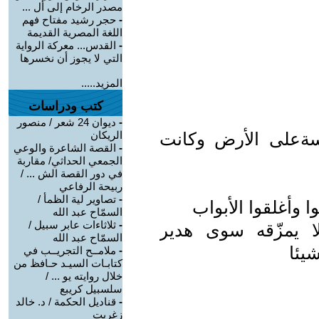
مصدر الرخام إلى أل ...
-
حجر رشيد مفتاح فهم
اللغة المصرية القديمة
-
القدس... معركة الرواية
التي لا يجوز أن نخسرها
المزيد.....
كتب ودراسات
-
ديوان 24 شعر / منصور
دّسةعلى الأرض وكانت
الريكان
-
القصة الشاعرة والوعي
الجمعي الحداثي/ مقاربة
في دور القصة الش ... /
ربيحة الرفاعي
-
تصاوير لية الظمأ /
ا وأغلقوا الأبواب
السمّاح عبد الله
-
ثلاثاءات عابر سبيل /
 يمزّقه سوى هدير
السمّاح عبد الله
يئا
-
ملامــح التجريــب في
كتابـات السيـد حـافظ من
خلال روايته يو ... /
سلسبيل كريبع
-
قناديل الحكمة / د. خالد
زغريت