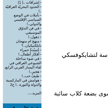
-
إشراقات ..( 1)
-
الحدود البحريّة العراقيّة
..!
-
تأملات في الوضع
السياسي الإقليمي
والدولي..!
-
في فن التذوّق
الموسيقي.
-
ذهول..!
-
منهج ام منهجان
دايلكتيكيان..؟
-
جُمبُدةٌ حمراء
ادسة لتشايكوفسكي
-
أفكار أطفال..!
-
في ضوء مداخلة
الشيوعي العراقي في
لقاء اليسار العربي الرابع.
-
هجير..!
-
طيفُ حب..!
-
هوامش في الماركسية
والدولة والثورة ..! ج2
وى بضعة كلاب سائبة
المزيد.....