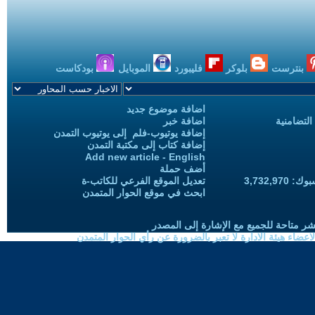
بنترست
بلوكر
فليبورد
الموبايل
بودكاست
اضافة موضوع جديد
التضامنية
اضافة خبر
إضافة يوتيوب-فلم إلى يوتيوب التمدن
إضافة كتاب إلى مكتبة التمدن
Add new article - English
أضف حملة
3,732,97
تعديل الموقع الفرعي للكاتب-ة
ابحث في موقع الحوار المتمدن
شر متاحة للجميع مع الإشارة إلى المصدر
ضاء هيئة الادارة لا تعبر بالضرورة عن رأي الحوار المتمدن