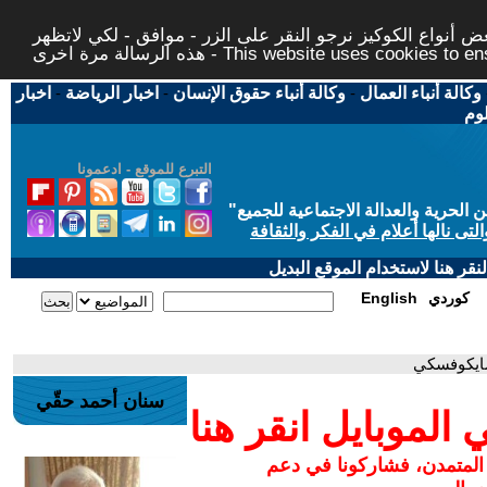
 أنواع الكوكيز نرجو النقر على الزر - موافق - لكي لاتظهر
This website uses cookies to ensure you ge
وكالة أنباء العمال
-
وكالة أنباء حقوق الإنسان
-
اخبار الرياضة
-
اخبار
لوم
التبرع للموقع - ادعمونا
حرية والعدالة الاجتماعية للجميع
"
تى نالها أعلام في الفكر والثقافة
قر هنا لاستخدام الموقع البديل
كوردي
English
شايكوفسكي
سنان أحمد حقّي
لموبايل انقر هنا
 المتمدن، فشاركونا في دعم