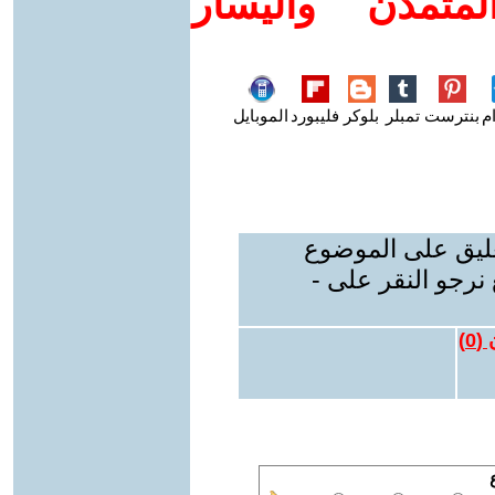
متمدن واليسار
م
بنترست
تمبلر
بلوكر
فليبورد
الموبايل
عليق على الموضوع
نرجو النقر على -
 (
0
)