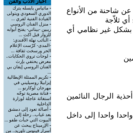
اخبار الأدب والفن
-
ماتياس يايسله يترك
عن شاحنة من الأنواع
الدوري السعودي ويتولى
أي ثلاّجة
القيادة الفنية لفري ...
-
منزل الفنان الروسي
 بشكل غير نظامي أي
ريبين -بيناتي- يفتح أبوابه
للزوار قبل اكت ...
-
النائب نهلة الأفندي:
-المدى- كرّست الإعلام
الحر ورسخت ثقافة ...
-
لوحات تروي الحكايات..
ين
معرض يحتفي بإرث
الفنان الروسي إيفان بي
...
-
تكريم الممثلة الإيطالية
إيزابيلا روسيليني في
مهرجان لوكارنو ...
-
فنانة مصرية توجّه
ذية الرجال النائمين
استغاثة عاجلة لوزارة
الداخلية
-
أصالة تعود إلى دمشق
واحدا واحدا إلى داخل
بعد غياب.. رحلة إلى
البيوت التي خبأت طفو ...
-
الإرميتاج يبحث عن
أسرار فينوس تاوريد.. من