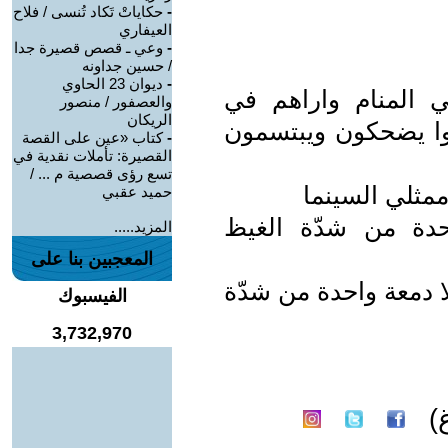
-
حكاياتْ تَكاد تُنسى / فلاح
العيفاري
-
وعي ـ قصص قصيرة جدا
/ حسين جداونه
-
ديوان 23 الحاوي
 المنام واراهم في
والعصفور / منصور
الريكان
وا يضحكون ويبتسمون
-
كتاب «عين على القصة
القصيرة: تأملات نقدية في
تسع رؤى قصصية م ... /
مثلي السينما
حميد عقبي
دة من شدّة الغيظ
المزيد.....
المعجبين بنا على
ا دمعة واحدة من شدّة
الفيسبوك
3,732,970
)