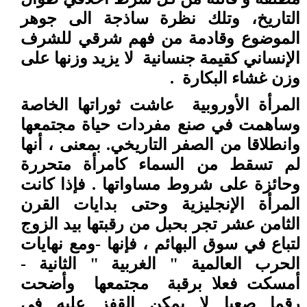
التاريخ، وتلك نظرة ساذجة الى جوهر
الموضوع وقادمة من فهم شرقي للشرف
الإنساني كقيمة جنسانية
لا يزيد وزنها على
وزن غشاء البكارة
.
المرأة الأوروبية
عاشت ثوراتها الخاصة
وساهمت في صنع مفردات حياة مجتمعها
وانطلاقا من الصفر التاريخي. بمعنى ، أنها
لم تسقط من السماء كامرأة متحررة
وحائزة على شروط مساواتها . فإذا كانت
المرأة الإنجليزية وحتى بدايات القرن
الثامن عشر تجر بحبل من رقبتها بيد الزوج
لتباع في سوق البهائم ، فإنها -ومع نهايات
الحرب العالمية " الغربية " الثانية -
أمسكت فعلا برقبة
مجتمعها
وأضحت
رقما صعبا لا يمكن القفز عليه في