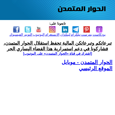
تابعونا على:
بودكاست
بنترست
تيلكرام
لينكدإن
الانستغرام
اليوتيوب
التويتر
الفيسبوك
تبرعاتكم وتبرعاتكن المالية تحفظ استقلال الحوار المتمدن،
فشاركونا في دعم استمرارية هذا الفضاء اليساري الحر
[اشترك في قناة ‫«الحوار المتمدن» على اليوتيوب]
الحوار المتمدن - موبايل
الموقع الرئيسي