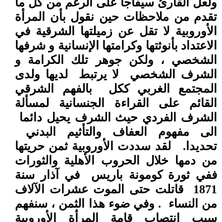
ولعل القارئ سيفاجأ على الرغم من كل ما
تقدم من ملاحظات حين نقول بأن المرأة
الأوروبية لا تقل عن زميلتها الشرقية في
الاعتداد بأنوثتها وكرامتها الإنسانية و شرفها
الشخصي ، ولكن جوهر تلك الكرامة و
الشرف الشخصي
لا يرتبط
لديها ولدى
المجتمع الغربي ككل
بالفهم الشرقي
القائم على القراءة الجنسانية لمسألة
الشرف الفردي حيث الشرف يحيل دائما
الى مفهوم العفاف والتأثيم البدني
تحديدا.
لقد سددت الأوروبية ثمن حريتها
من دمها خلال الحروب الأهلية والثورات
ففي ثورة كومونة باريس
في آذار سنة
1871
قاتلت حتى الموت عشرات الآلاف
من النساء
. وفي ضوء هذا الثمن ، سنفهم
سبب انتصاب قامة المرأة الأوروبية