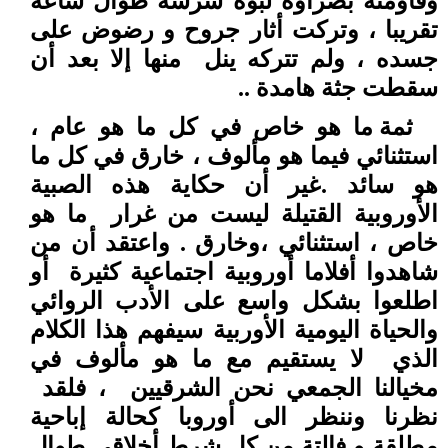
وقاومته بضراوة لبوة شرسة طوال ساعة
تقريبا ، وتركت أثار جروح و رضوض على
جسده ، ولم تتركه ينل
منها إلا بعد أن
سقطت جثة هامدة ..
ثمة ما هو خاص في كل ما هو عام ،
استثنائي فيما هو مألوف ، خارق في كل ما
هو سائد .غير أن حكاية هذه الصبية
الأوروبية القتيلة ليست من غرار
ما هو
خاص ، استثنائي ،وخارق . واعتقد أن من
شاهدوا أفلاما أوروبية اجتماعية كثيرة
أو
اطلعوا بشكل واسع على الأدب الروائي
والحياة اليومية الأوربية سيفهم هذا الكلام
الذي
لا يستقيم مع ما هو مألوف في
مخيالنا الجمعي نحن الشرقيين
، فلقد
نظرنا وننظر الى أوروبا كحالة إباحية
مطلقة و فالتة من كل شرط أخلاقي طوال