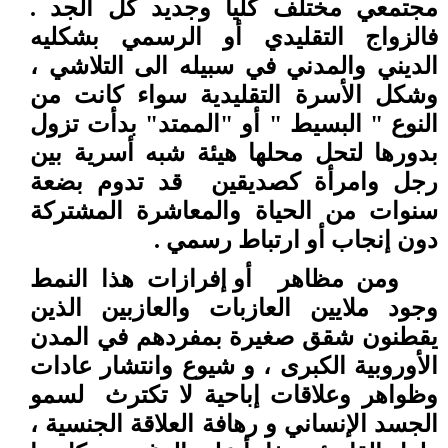
مجتمعي مختلف كليا وجديد كل الجد .
فالزواج التقليدي أو الرسمي بشكليه
الديني والمدني في سبيله الى التلاشي ،
وشكل الأسرة التقليدية سواء كانت من
النوع " البسيط " أو "الممتد" بدأت تزول
بدورها لتحل محلها هيئة شبه أسرية بين
رجل وامرأة كصديقين
قد تدوم بضعة
سنوات من الحياة والمعاشرة المشتركة
دون إنجاب أو ارتباط رسمي .
ومن مظاهر
أو إفرازات هذا النمط
وجود ملايين العازبات والعازبين الذين
يقطنون شقق صغيرة بمفردهم في المدن
الأوروبية الكبرى ، و شيوع وانتشار عادات
وظواهر وعلاقات إباحية لا تكترث
لسمو
الجسد الإنساني و رهافة العلاقة الجنسية ،