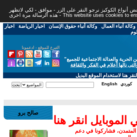
 أنواع الكوكيز نرجو النقر على الزر - موافق - لكي لاتظهر
This website uses cookies to ensure you ge
وكالة أنباء العمال
-
وكالة أنباء حقوق الإنسان
-
اخبار الرياضة
-
اخبار
لوم
التبرع للموقع - ادعمونا
حرية والعدالة الاجتماعية للجميع
"
تى نالها أعلام في الفكر والثقافة
قر هنا لاستخدام الموقع البديل
كوردي
English
صالح برو
لموبايل انقر هنا
 المتمدن، فشاركونا في دعم