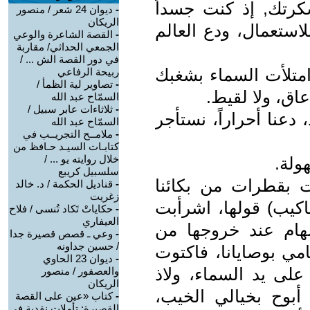
رتك, إذ كنت جسداً
-
ديوان 24 شعر / منصور
الريكان
استعمال، ودع العالم
-
القصة الشاعرة والوعي
الجمعي الحداثي/ مقاربة
في دور القصة الش ... /
متلأت السماء بشغبك
ربيحة الرفاعي
-
تصاوير لية الظمأ /
عاق، ولا لقيط.
السمّاح عبد الله
-
ثلاثاءات عابر سبيل /
 دعنا أحراراً، نستأجر
السمّاح عبد الله
-
ملامــح التجريــب في
كتابـات السيـد حـافظ من
خلال روايته يو ... /
ولة.
سلسبيل كريبع
رت بقطرات من بكائنا
-
قناديل الحكمة / د. خالد
زغريت
اكيب) قولها، اشرأبت
-
حكاياتْ تَكاد تُنسى / فلاح
العيفاري
هام عند خروجها من
-
وعي ـ قصص قصيرة جدا
/ حسين جداونه
ي بوصايانا، فاكتوت
-
ديوان 23 الحاوي
على يد السماء، ولاذ
والعصفور / منصور
الريكان
ت أبوح بخيالي الخيب،
-
كتاب «عين على القصة
القصيرة: تأملات نقدية في