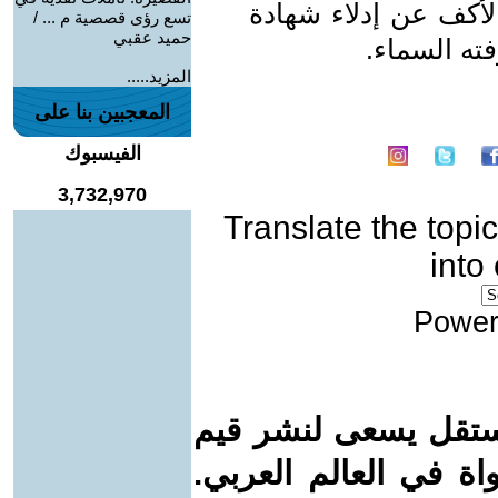
لأكف عن إدلاء شهادة
تسع رؤى قصصية م ... /
حميد عقبي
ته السماء.
المزيد.....
المعجبين بنا على
الفيسبوك
3,732,970
Translate the topic
into
Power
ستقل يسعى لنشر قيم
واة في العالم العربي.