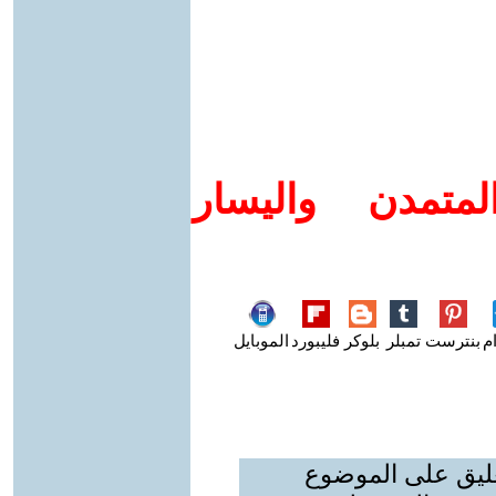
متمدن واليسار
م
بنترست
تمبلر
بلوكر
فليبورد
الموبايل
عليق على الموضوع