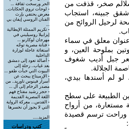
لالم صخر، قذفت من
الحر ورسخت ثقافة ...
-
لوحات تروي الحكايات..
 شقق جبينه، استجاب
معرض يحتفي بإرث
الفنان الروسي إيفان بي
حة لرحيل الروائح من
...
-
تكريم الممثلة الإيطالية
اب.
إيزابيلا روسيليني في
 عنوان معلق في سماء
مهرجان لوكارنو ...
-
فنانة مصرية توجّه
ين بملوحة العين، و
استغاثة عاجلة لوزارة
الداخلية
عر جبل أديب شغوف
-
أصالة تعود إلى دمشق
بعد غياب.. رحلة إلى
مة الجلالة.
البيوت التي خبأت طفو ...
 لو لم أسندها بيدي،
-
الإرميتاج يبحث عن
أسرار فينوس تاوريد.. من
مصدر الرخام إلى أل ...
-
حجر رشيد مفتاح فهم
نين الطبيعة على سطح
اللغة المصرية القديمة
-
القدس... معركة الرواية
ة مستعارة، من أرواح
التي لا يجوز أن نخسرها
 وراحت ترسم قصيدة
المزيد.....
كتب ودراسات