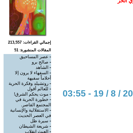
ي الحر
إجمالي القراءات: 213,557
المقالات المنشورة: 51
-
عصر المساحيق
-
صالح برو
-
الشاهد
-
السفهاء لا يرون إلا
أحلاماً سفيهة
-
روتشيلد وفكرة الحرية
-
للعالم أقول
-
موت يحكم الشرق!
-
خطورة الحرية في
المجتمع القاصر.
-
الاستقلالية والإنسانية
في العصر الحديث
-
سيرة ظل
-
شريعة الشيطان
-
العبث إنقلاب