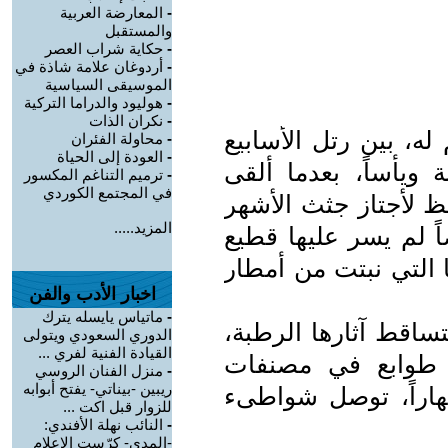
-
المعارضة العربية
والمستقبل
-
حكاية شراب العصر
-
أردوغان علامة شاذة في
الموسيقى السياسية
-
هوليود والدراما التركية
-
نكران الذات
له، بين رتل الأسابيع
-
محاولة الفئران
-
العودة إلى الحياة
 ويأساً، بعدما ألقى
-
ترميم التناغم المكسور
في المجتمع الكوردي
ظ لأجتاز جثث الأشهر
المزيد.....
 لم يسر عليها قطيع
 التي نبتت من أمطار
اخبار الأدب والفن
-
ماتياس يايسله يترك
تساقط آثارها الرطبة،
الدوري السعودي ويتولى
القيادة الفنية لفري ...
ح طوابع في مصنفات
-
منزل الفنان الروسي
ريبين -بيناتي- يفتح أبوابه
نهاراً، توصل شواطىء
للزوار قبل اكت ...
-
النائب نهلة الأفندي:
-المدى- كرّست الإعلام