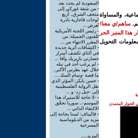
السعودية لم يحدد بعد
-
من شقة غوركي إلى
متحف الشرق.. أربع
اعية، والمساواة
لوحات قاجارية نادرة
م.
ساهم/ي معنا!
تُعرض ...
-
رئيس اللجنة الأمريكية
رار هذا المنبر الحر
للفنون الجميلة: من
معلومات التحويل
المقرر الانتهاء من ...
-
اكتشافات أثرية جديدة
في ألتاي تكشف أسرار
حضارتي بازيريك وأفا ...
-
لم يرغب أحد في نيله
خلال عهد بطرس الأكبر..
ما قصة -وسام السك ...
-
حسن بايكر: المؤثر الذي
نقل الرواية الفلسطينية
إلى -جيل زد- و ...
-
-لا حاجة للاستيراد هذا
الموسم-.. سوريا تحقّق
الحوار المتمدن
الاكتفاء الذاتي ...
-
قاليباف: لسنا بحاجة إلى
مزيد من الدبلوماسية
المسرحية
المزيد.....