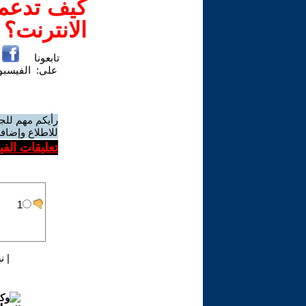
كيف تدعم-
الانترنت؟
تابعونا
على:
الفيسب
رأيكم مهم للج
للاطلاع وإضافة
تعليقات الف
|
ن