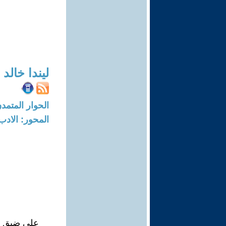
ليندا خالد
الحوار المتمدن-العدد: 4088 - 13
المحور: الادب
على ضيقِ بن