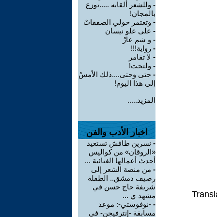
-
وللشعر ألقابه .....توزع
بالمجان!
-
وتعتمر حولي الصفقاتْ
-
على علو نيسان
-
و شم عارْ
-
رواية!!!
-
لا تقامر
-
ولتحت!
-
حتى وحتى....ذلك الأمسْ
إلى هذا اليوم!
المزيد.....
اخبار الأدب والفن
-
نسرين طافش تستعيد
«الروقان» من كواليس
أحدث أعمالها الغنائية ...
-
من منصة الشعر إلى
رصيف دمشق.. الطفلة
شريفة حاج حسن في
Transl
مشهد ي ...
-
-نوفوستي-: موعد
مسابقة -إنترفيجن- في