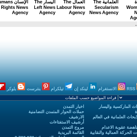
.
RSS
الانستغرام
لينكد إن
تيلكرام
بنترست
بلوكر
ث الماركسية واليسار
اخبار التمدن
ة
حملات الحوار المتمدن التضامنية
حاث العلمانية في العالم
الارشيف
أرشيف الاستفتاءات
اهضة عقوبة الاعدام
مروج التمدن
الحركة العمالية والنقابية
القائمة البريدية