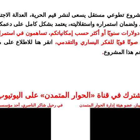
شروع تطوعي مستقل يسعى لنشر قيم الحرية، العدالة الاجتم
. ولضمان استمراره واستقلاليته، يعتمد بشكل كامل على دعمك
دعمكم بمبلغ 10 دولارات سنويًا أو أكثر حسب إمكانياتكم، تساهمون في استم
وتًا قويًا للفكر اليساري والتقدمي
،
انقر هنا للاطلاع على 
م هذا المشروع
.
شترك في قناة «الحوار المتمدن» على اليوتيوب
ز، عضو هيئة إدارة الحوار المتمدن
في رحيل شاكر الناصري، أحد مؤسسي 