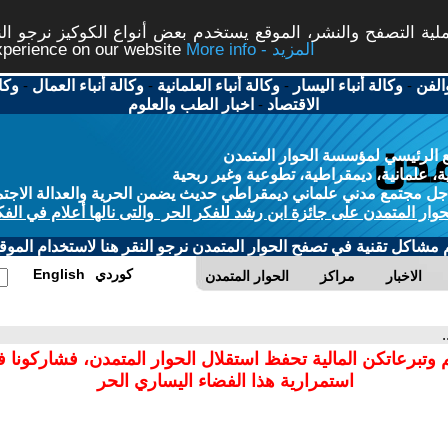
ة التصفح والنشر، الموقع يستخدم بعض أنواع الكوكيز نرجو النق
More info - المزيد
experience on our website
الفن
-
وكالة أنباء اليسار
-
وكالة أنباء العلمانية
-
وكالة أنباء العمال
-
وكا
الاقتصاد
-
اخبار الطب والعلوم
 الرئيسي لمؤسسة الحوار المتمدن
، علمانية، ديمقراطية، تطوعية وغير ربحية
ل مجتمع مدني علماني ديمقراطي حديث يضمن الحرية والعدالة الاجتم
حوار المتمدن على جائزة ابن رشد للفكر الحر والتى نالها أعلام في الفك
م مشاكل تقنية في تصفح الحوار المتمدن نرجو النقر هنا لاستخدام الموقع
كوردي
English
الاخبار
مراكز
الحوار المتمدن
.
 وتبرعاتكن المالية تحفظ استقلال الحوار المتمدن، فشاركونا 
استمرارية هذا الفضاء اليساري الحر