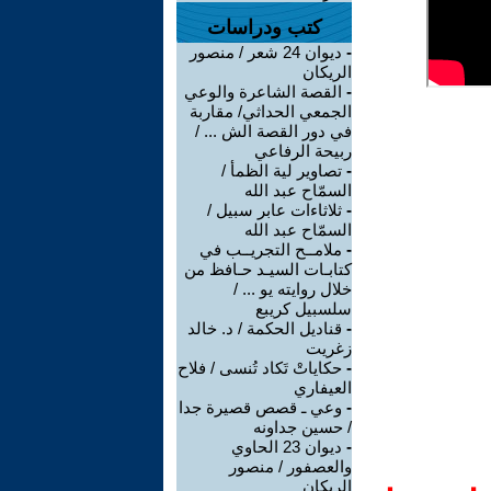
كتب ودراسات
-
ديوان 24 شعر / منصور
الريكان
-
القصة الشاعرة والوعي
الجمعي الحداثي/ مقاربة
في دور القصة الش ... /
ربيحة الرفاعي
-
تصاوير لية الظمأ /
السمّاح عبد الله
-
ثلاثاءات عابر سبيل /
السمّاح عبد الله
-
ملامــح التجريــب في
كتابـات السيـد حـافظ من
خلال روايته يو ... /
سلسبيل كريبع
-
قناديل الحكمة / د. خالد
زغريت
-
حكاياتْ تَكاد تُنسى / فلاح
العيفاري
-
وعي ـ قصص قصيرة جدا
/ حسين جداونه
-
ديوان 23 الحاوي
والعصفور / منصور
الريكان