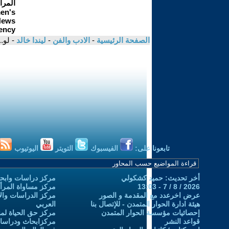
الصفحة الرئيسية
-
الادب والفن
-
ليندا خالد
- لو..
تابعونا على:
الفيسبوك
التويتر
اليوتيوب
أخر تحديث: حميد كشكولي
مركز دراسات وابحا
2026 / 8 / 7 - 13:03
مركز مساواة المرأ
عرض اخرعدد مع المقدمة و الصور
مركز الدراسات والاب
هيئة ادارة الحوار المتمدن - للإتصال بنا
العربي
إحصائيات مؤسسة الحوار المتمدن
مركز حق الحياة لمن
قواعد النشر
مركزابحاث ودراسات 