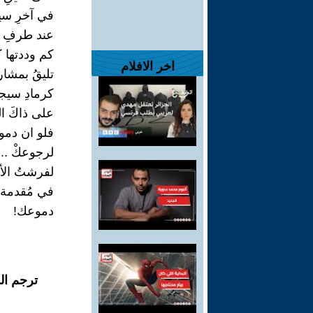
في آخرِ سيج
عند طرفِ ال
كم وددتها ك
اخر الافلام
تليقُ بمشار
كرمادِ سيج
على ذاكَ الن
فلو ان دمو
لرجوعكْ ...
لفرشتُ الأ
في مُقدمة
دموعك!
ترجم ال