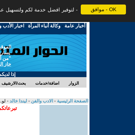
موافق - OK
لتوفير افضل خدمة لكم ولتسهيل عملي
أخبار عامة
-
وكالة أنباء المرأة
-
اخبار الأدب و
الموقع
يسارية
"من أج
حاز ال
إذا لديك
الزوار
اضافة/خدمات
بحث/الارشيف
الصفحة الرئيسية
-
الادب والفن
-
ليندا خالد
- لو..
تبرعاتكم