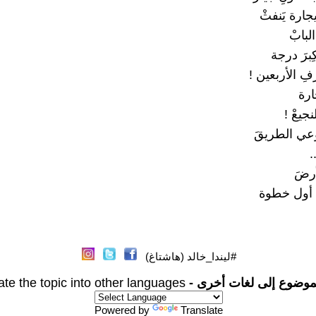
ارة يَنفثْ
بابْ
ِبرَ درجة
فِ الأربعين !
ارة
جيعْ !
عي الطريقَ
.
رضَ
 أول خطوة
#ليندا_خالد (هاشتاغ)
موضوع إلى لغات أخرى -
ate the topic into other languages
Powered by
Translate