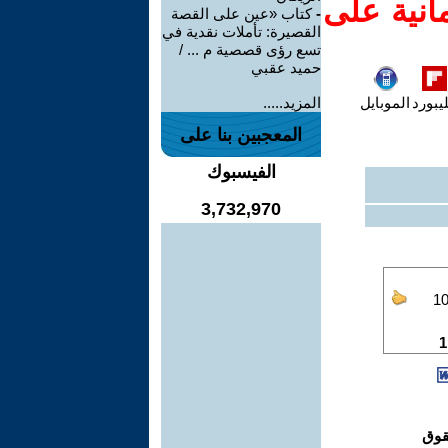
انية على
-
كتاب «عين على القصة
القصيرة: تأملات نقدية في
تسع رؤى قصصية م ... /
حميد عقبي
يبورد
الموبايل
المزيد.....
المعجبين بنا على
الفيسبوك
3,732,970