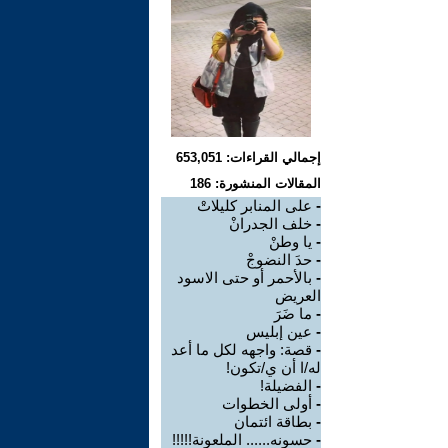
إجمالي القراءات: 653,051
المقالات المنشورة: 186
-
على المنابر كليلاتْ
-
خلف الجدرانْ
-
يا وطنْ
-
حدَ النضوجْ
-
بالأحمر أو حتى الاسود
العريض
-
ما ضَرَ
-
عين إبليس
-
قصة: واجهه لكل ما أعد
له/ا أن ي/تكون!
-
الفضيلة!
-
أولى الخطوات
-
بطاقة ائتمان
-
حسونه...... الملعونة!!!!!