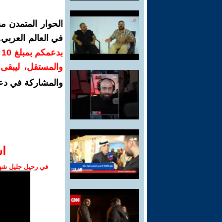
الحوار المتمدن م
في العالم العربي
ب
والمستقل، ليبقى ص
والمشاركة في دع
ا‫
في رحيل جليل شهبا