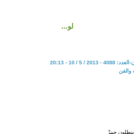
لو...
20 / 5 / 10 - 20:13
 والفن
طلونِ جينزْ