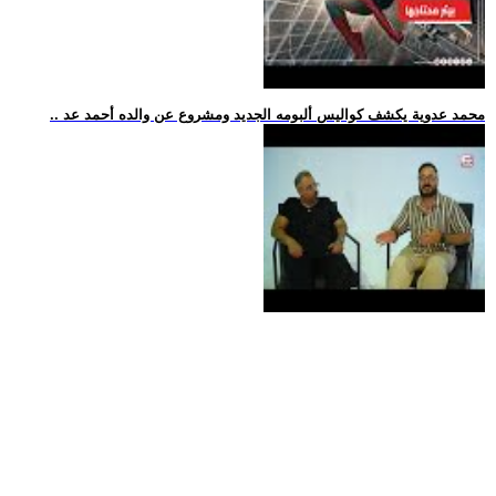
.. محمد عدوية يكشف كواليس ألبومه الجديد ومشروع عن والده أحمد عد