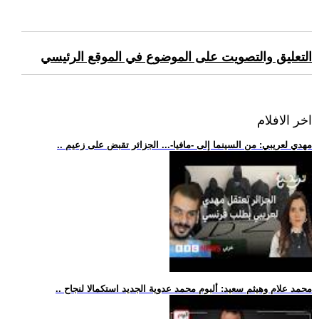
التعليق والتصويت على الموضوع في الموقع الرئيسي
اخر الافلام
.. مهدي لعريبي: من السينما إلى -مافيا-... الجزائر تقبض على زعيم
.. محمد علام وهيثم سعيد: ألبوم محمد عدوية الجديد استكمالا لنجاح