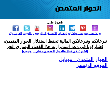
تابعونا على:
بودكاست
بنترست
تيلكرام
لينكدإن
الانستغرام
اليوتيوب
التويتر
الفيسبوك
تبرعاتكم وتبرعاتكن المالية تحفظ استقلال الحوار المتمدن،
فشاركونا في دعم استمرارية هذا الفضاء اليساري الحر
[اشترك في قناة ‫«الحوار المتمدن» على اليوتيوب]
الحوار المتمدن - موبايل
الموقع الرئيسي