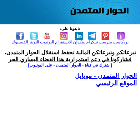
تابعونا على:
بودكاست
بنترست
تيلكرام
لينكدإن
الانستغرام
اليوتيوب
التويتر
الفيسبوك
تبرعاتكم وتبرعاتكن المالية تحفظ استقلال الحوار المتمدن،
فشاركونا في دعم استمرارية هذا الفضاء اليساري الحر
[اشترك في قناة ‫«الحوار المتمدن» على اليوتيوب]
الحوار المتمدن - موبايل
الموقع الرئيسي