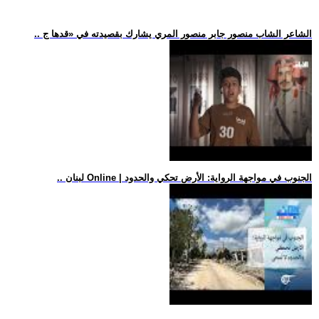
.. الشاعر الشاب منصور جابر منصور المري يشارك بقصيدته في «قدها ج
.. لبنان Online | الجنوب في مواجهة الرواية: الأرض تحكي والحدود