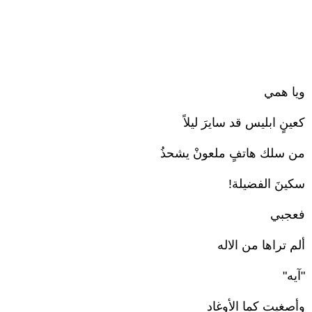
ويا همي
كعينٍ ابليس قد سايرَ ليلاً
من سلك هاتفٍ ملعونْ يشحذُ
سكينَ الفضيلة!
فعجبي
ألم تراها من الاله
"آيه"
وأصغيت كما الأوغاد