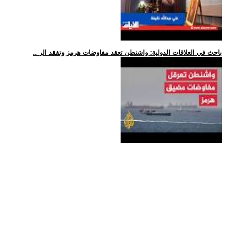
.. باحث في العلاقات الدولية: واشنطن تعقد مفاوضات هرمز وتفقد الر