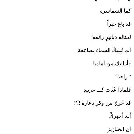
كما السماسرة
قد باعَ خبراً
لحثالة دنانيرٍ زائفة!
ألم تُبليكَ السماء بصاعقة
فأزالتك من أمامنا
" راحة"
فلماذا عُدتَ كـــ عربيدٍ
قد خرجَ من وكرِ دعارة !؟!
ألم أخبركْ
أن الخنازيرَ