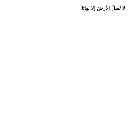
لا تُقبلُ الأرضَ إلا لهاثا!