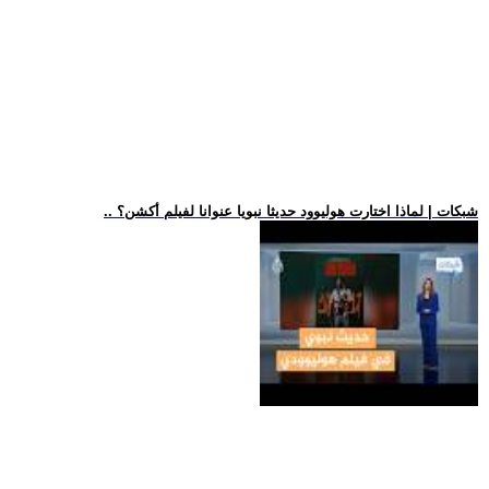
.. شبكات | لماذا اختارت هوليوود حديثا نبويا عنوانا لفيلم أكشن؟