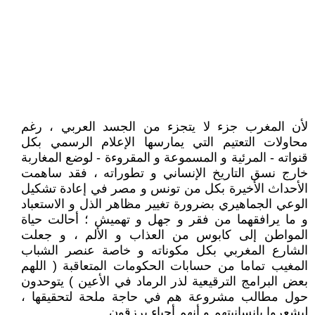
لأن المغرب جزء لا يتجزء من الجسد العربي ، رغم
محاولات التعتيم التي يمارسها الإعلام الرسمي بكل
قنواته - المرئية و المسموعة و المقروءة - لوضع المغاربة
خارج نسق التاريخ الإنساني و تطوراته ، فقد ساهمت
الأحداث الأخيرة بكل من تونس و مصر في إعادة تشكيل
الوعي الجماهيري بضرورة تغيير مظاهر الذل و الاستعباد
و ما يرافقهما من فقر و جهل و تهميش ؛ أحالت حياة
المواطن إلى كابوس من العذاب و الألم ، و جعلت
الشارع المغربي بكل مكوناته و خاصة عنصر الشباب
المغيب تماما من حسابات الحكومات المتعاقبة ( اللهم
بعض البرامج الترقيعية لذر الرماد في الأعين ) يتوحدون
حول مطالب مشروعة هم في حاجة ملحة لتحقيقها ،
ليشعروا بإنسانيتهم و أنهم أحياء يرزقون .