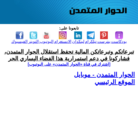
تابعونا على:
بودكاست
بنترست
تيلكرام
لينكدإن
الانستغرام
اليوتيوب
التويتر
الفيسبوك
تبرعاتكم وتبرعاتكن المالية تحفظ استقلال الحوار المتمدن،
فشاركونا في دعم استمرارية هذا الفضاء اليساري الحر
[اشترك في قناة ‫«الحوار المتمدن» على اليوتيوب]
الحوار المتمدن - موبايل
الموقع الرئيسي