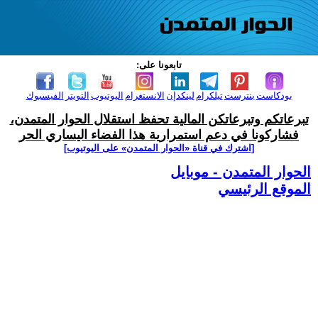
تابعونا على:
بودكاست
بنترست
تيلكرام
لينكدإن
الانستغرام
اليوتيوب
التويتر
الفيسبوك
تبرعاتكم وتبرعاتكن المالية تحفظ استقلال الحوار المتمدن،
فشاركونا في دعم استمرارية هذا الفضاء اليساري الحر
[اشترك في قناة ‫«الحوار المتمدن» على اليوتيوب]
الحوار المتمدن - موبايل
الموقع الرئيسي