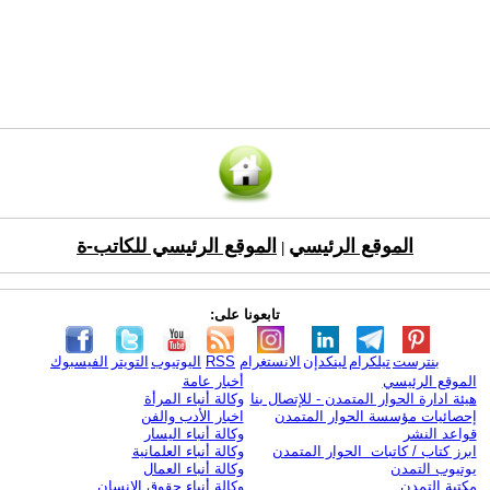
الموقع الرئيسي
الموقع الرئيسي للكاتب-ة
|
تابعونا على:
بنترست
تيلكرام
لينكدإن
الانستغرام
RSS
اليوتيوب
التويتر
الفيسبوك
الموقع الرئيسي
أخبار عامة
هيئة ادارة الحوار المتمدن - للإتصال بنا
وكالة أنباء المرأة
إحصائيات مؤسسة الحوار المتمدن
اخبار الأدب والفن
قواعد النشر
وكالة أنباء اليسار
ابرز كتاب / كاتبات الحوار المتمدن
وكالة أنباء العلمانية
يوتيوب التمدن
وكالة أنباء العمال
مكتبة التمدن
وكالة أنباء حقوق الإنسان