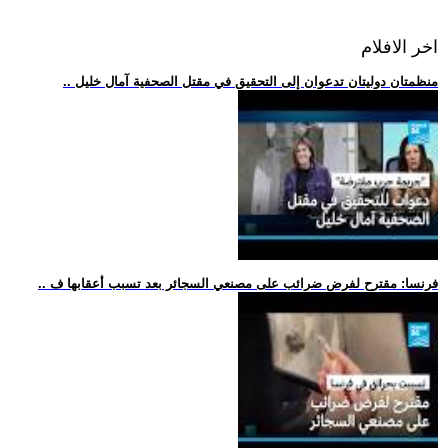
اخر الافلام
.. منظمتان دوليتان تدعوان إلى التحقيق في مقتل الصحفية آمال خليل
.. فرنسا: مقترح لفرض ضرائب على مصنعي السجائر بعد تسبب أعقابها ف