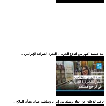
.. بعد خمسة أشهر من اندلاع الحرب... القدرة الشرائية للإيرانيين
.. ترقب للإعلان عن اتفاق وشيك بين إيران وسلطنة عمان بشأن الملاح