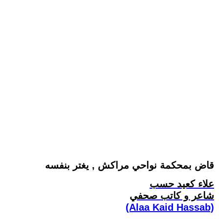
قاض بمحكمة نواحي مراكش , يغتر بنفسه
علاء كعيد حسب
شاعر و كاتب صحفي
(Alaa Kaid Hassab)