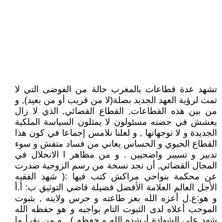
تشهد عدة قطاعات بالمغرب حالة من الفوضى التي لا
تمت لرؤية العهد الجديد بصلة(لا من قريب أو من بعيد), و
من بين هذه القطاعات, القطاع القضائي, الذي لا زال
يعشش في حضنه مسئولون لا يمثلون السياسة الملكية
الجديدة و لا توجهاتها , و لعلنا نلامس إجماعا في كون هذا
القطاع الحيوي و الحساس يعاني من فساد متفش و سوء
تدبير و تسيير واضحيين . و من مظاهر ا الانحلال في
المجال القضائي, أن نجد نسخة من رسم الزوجية صدرت
عن محكمة بنواحي مراكش كتب فيها :( شهد الفقيه
الأجل العالم العلامة الأفضل فضيلة قاضي التوثيق ب: أ.أ
و هو:ع.ل أعزه الله بعز طاعته و حرس ولايته , بثبوت
الموجب أعلاه لدى الثبوت التام بواجبه و هو حفظه الله
شهد على الشهادة أرشده الله و حفظه ) . و من يقرأ ما