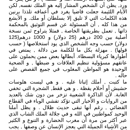
ورد, يظن أن الشخص المشار إليه هو الملك نفسه, لكن
الأيام اللئيمة جعلت قاضيا يغرد في أعماقه تلذذا برنين
هذه الكلمات التي لا تليق إلا بسلطان أو ملك. و الأبشع
من هذا كله , أن المسئولة عن قسم التوثيق بالمحكمة
ذاتها , تعمل بطريقتها الخاصة , فمثلا يتراوح ثمن نسخة
أصلية بين 200 درهم (25 دولار) و 1000 درهم(125
دولار) حسب وجه الشخص الذي يود استخلاصها ( حسب
قولها) . مهزلة بكل ما للكلمة من دلالة , يمتص في
أطوارها كبرياء البسطاء. أبطالها بعض ممن يحملون على
عاتقهم مسؤولية تنظيم العلاقات و ضبطها , و الضحية
الوحيدة هو المواطن المغلوب في جميع القصص على
حاله .
ما كتبت , أملك إثباتا عليه . و هي ليست هلوسات
حشيش أو أحلام يقظة . و هي فقط, الشجرة التي تخفي
الغابة. لأن الذاكرة الشعبية تزخر من دون شك بالعديد
من الروايات و الأخبار التي تؤكد تفشي الوباء في القطاع
القضائي , رغم أنها تبقى حديث ظلال . و يظل أملنا
الوحيد كمواطنين في الله و في جلالة الملك الشاب الذي
عبر أكثر من مرة أن مغرب الحضارة و التنوع و الكثير
من الأشياء الجميلة التي يعجز الإنسان عن وصفها , يجب