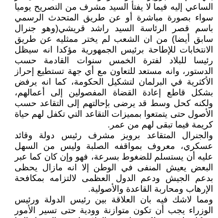
الساعي إليه فيما لا يفتأ السيد مشرف من التصريح يوميا
سواء بصورة مباشرة أو عن طريق المتحدث الرسمي
باسم قصر الرئاسة السيد راشد قريشي(وهو جنرال
سابق أيضا) من ان الشعب لم يختر ممثليه عن طريق
الانتخابات للإطاحة برئيس الجمهورية مؤكدا انه سيظل
رئيسا للبلاد لفترة الخمس سنوات القادمة حسب
الدستور، وانه مستعد للتعاون مع أي جهة تستطيع إحراز
الأكثرية في البرلمان لتشكيل الحكومة، كما انه يرفض
بشكل قاطع إعادة القضاة المفصولين إلى أعمالهم،
ولكنه كحل وسط قد يرضى بإحالتهم إلى التقاعد حسب
الأصول حتى يتمتعوا بمميزات التقاعد التي تكفل لهم حياة
كريمة فيما تبقى لهم من عمر.
والجنرال المتقاعد برويز مشرف رئيس دولة وقائد
عسكري، معروف بمواقفه الصلبة وليس من السهل
عليه أن يستسلم للضغوط بسرعة، فهو وإن كان كما عبر
البعض يعيش المنفى في الوطن إلا انه مازال يحظى
بدعم الجيش ودعم الدول العظمى لالتزامه بمكافحة
الإرهاب ومحاربة القاعدة والأصولية.
ومما لاشك فيه بان العلاقة بين رئيس الدولة ورئيس
الوزراء يجب أن تكون متوازنة وودية حتى تسير الأمور