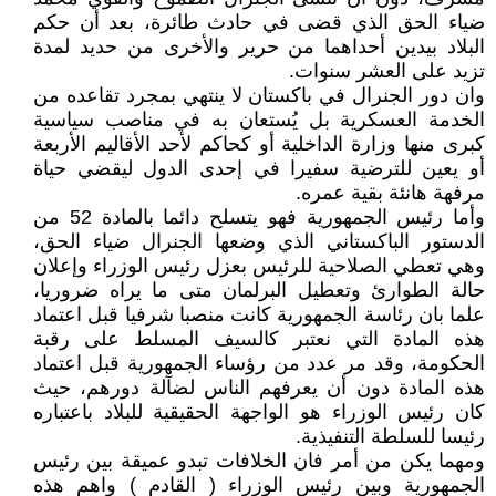
ضياء الحق الذي قضى في حادث طائرة، بعد أن حكم
البلاد بيدين أحداهما من حرير والأخرى من حديد لمدة
تزيد على العشر سنوات.
وان دور الجنرال في باكستان لا ينتهي بمجرد تقاعده من
الخدمة العسكرية بل يُستعان به في مناصب سياسية
كبرى منها وزارة الداخلية أو كحاكم لأحد الأقاليم الأربعة
أو يعين للترضية سفيرا في إحدى الدول ليقضي حياة
مرفهة هانئة بقية عمره.
وأما رئيس الجمهورية فهو يتسلح دائما بالمادة 52 من
الدستور الباكستاني الذي وضعها الجنرال ضياء الحق،
وهي تعطي الصلاحية للرئيس بعزل رئيس الوزراء وإعلان
حالة الطوارئ وتعطيل البرلمان متى ما يراه ضروريا،
علما بان رئاسة الجمهورية كانت منصبا شرفيا قبل اعتماد
هذه المادة التي نعتبر كالسيف المسلط على رقبة
الحكومة، وقد مر عدد من رؤساء الجمهورية قبل اعتماد
هذه المادة دون أن يعرفهم الناس لضآلة دورهم، حيث
كان رئيس الوزراء هو الواجهة الحقيقية للبلاد باعتباره
رئيسا للسلطة التنفيذية.
ومهما يكن من أمر فان الخلافات تبدو عميقة بين رئيس
الجمهورية وبين رئيس الوزراء ( القادم ) واهم هذه