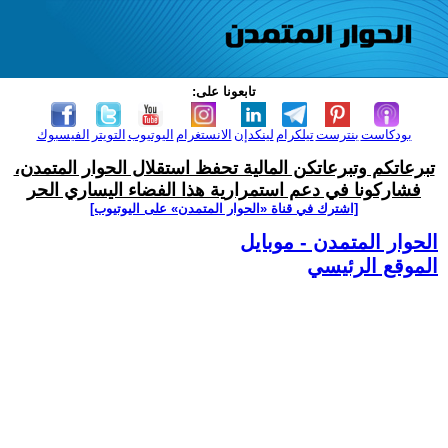
تابعونا على:
بودكاست
بنترست
تيلكرام
لينكدإن
الانستغرام
اليوتيوب
التويتر
الفيسبوك
تبرعاتكم وتبرعاتكن المالية تحفظ استقلال الحوار المتمدن،
فشاركونا في دعم استمرارية هذا الفضاء اليساري الحر
[اشترك في قناة ‫«الحوار المتمدن» على اليوتيوب]
الحوار المتمدن - موبايل
الموقع الرئيسي