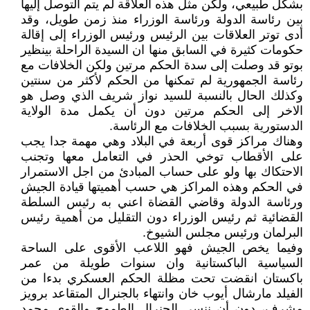
بشكل طبيعي، ولكن مثل هذه العلاقة لم يتم التوصل إليها
بين رئاسة الدولة ورئاسة الوزراء منذ زمن طويل، وقد
أدى توتر العلاقات بين الرئيس ورئيس الوزراء إلى إقالة
حكومات كثيرة في السابق منها ان السيدة الراحلة بينظير
بوتو قد وصلت إلى سدة الحكم مرتين ولكن الخلافات مع
رئاسة الجمهورية لم تمكنها من الحكم لأكثر من سنتين
وكذلك الحال بالنسبة للسيد نواز شريف الذي وصل هو
الاخر إلى الحكم مرتين دون أن يكمل مدة الولاية
الدستورية بسبب الخلافات مع الرئاسة.
وهناك مراكز قوى أربعة في البلاد وهي مهمة جدا يجب
على الأقطاب توخي الحذر في التعامل معها وتجنب
الاحتكاك بها ولو على حساب المبادئ من اجل الاستمرار
في الحكم وهذه المراكز هي حسب أهميتها قيادة الجيش
ورئاسة الدولة وقاضي القضاة اعني به رئيس السلطة
القضائية ثم رئيس الوزراء دون التقليل من أهمية رئيس
البرلمان ورئيس مجلس الشيوخ.
وفيما يخص الجيش فهو اللاعب الأقوى على الساحة
السياسية الباكستانية وان سنوات طويلة من عمر
باكستان انقضت تحت مظلة الحكم العسكري بدءا من
الفيلد مارشال أيوب خان وانتهاء بالجنرال المتقاعد برويز
مشرف، دون أن ننسى الجنرال الطموح والقوي محمد