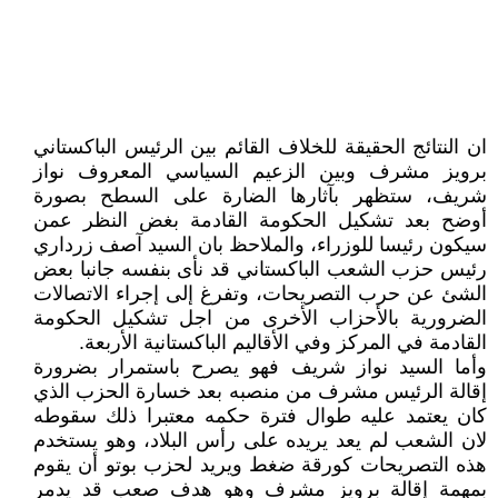
ان النتائج الحقيقة للخلاف القائم بين الرئيس الباكستاني
برويز مشرف وبين الزعيم السياسي المعروف نواز
شريف، ستظهر بآثارها الضارة على السطح بصورة
أوضح بعد تشكيل الحكومة القادمة بغض النظر عمن
سيكون رئيسا للوزراء، والملاحظ بان السيد آصف زرداري
رئيس حزب الشعب الباكستاني قد نأى بنفسه جانبا بعض
الشئ عن حرب التصريحات، وتفرغ إلى إجراء الاتصالات
الضرورية بالأحزاب الأخرى من اجل تشكيل الحكومة
القادمة في المركز وفي الأقاليم الباكستانية الأربعة.
وأما السيد نواز شريف فهو يصرح باستمرار بضرورة
إقالة الرئيس مشرف من منصبه بعد خسارة الحزب الذي
كان يعتمد عليه طوال فترة حكمه معتبرا ذلك سقوطه
لان الشعب لم يعد يريده على رأس البلاد، وهو يستخدم
هذه التصريحات كورقة ضغط ويريد لحزب بوتو أن يقوم
بمهمة إقالة برويز مشرف وهو هدف صعب قد يدمر