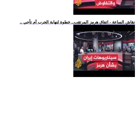
.. نقاش الساعة - اتفاق هرمز المرتقب.. خطوة لنهاية الحرب أم تأجي