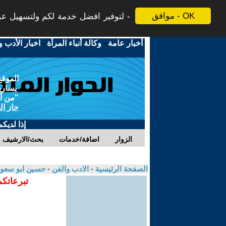
موافق - OK
لتوفير افضل خدمة لكم ولتسهيل عملي
أخبار عامة
-
وكالة أنباء المرأة
-
اخبار الأدب و
الموقع
يسارية
"من أج
حاز ال
إذا لديك
الزوار
اضافة/خدمات
بحث/الارشيف
الصفحة الرئيسية
-
الادب والفن
-
حسين ابو سعو
تبرعاتكم