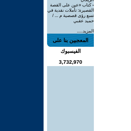
-
كتاب «عين على القصة
القصيرة: تأملات نقدية في
تسع رؤى قصصية م ... /
حميد عقبي
المزيد.....
المعجبين بنا على
الفيسبوك
3,732,970