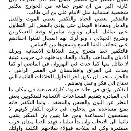
كارثة اكبر من ان تقوم جماعة من الخوارج بتكفير
شخصية استثنائية مثل الامام علي بن ابي طالب.
فالتفكير يعطي الحياة والتكفير يعطي الموت والقتل
والدمار ومعاداة الجمال حتى يؤدي بالبعض الى التطاول
على تماثيل باميان وملوية سامراء وقبة العسكريين
وضريح الجيلاني ، ولو تُرك لهم المجال لنفثوا احقادهم
على عجائب الدنيا السبع ونسفوها من الاساس .
فالتكفير خط متعرج يربك العلاقات الانسانية ويربك
الاديان والمذاهب والبلاد والعباد ويدخلهم في حروب عبثية
لا طائل منها كما حدث في النهروان في الماضي او كما
يحدث في العراق وافغانستان في العصر الراهن ،
فالحرب يجب ان تكون اخر الحلول للخلافات القائمة التي
تحتاج الى فكر وعقل وتفاهم .
التفكير يؤدي في حالة حدوث كارثة طبيعية في مكان ما
الى المبادرة بتقديم المساعدات الانسانية للمنكوبين بغض
النظر عن اللون والجنس والمعتقد ، واما التكفير فانه
يمنع مساعدة من يدخلون في دائرة الكفار كونهم لا
يستحقون المساعدة ومن هنا يتبين بان التفكير ينتهي
دائما الى الايجاب وان بدأ سلبيا ، فهذه الدنيا ميدان حرب
مستمرة وكل له سلاحه فهؤلاء سلاحهم الكلمة واولئك