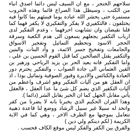
سلاحهم الخنجر ، مع ان السيف ليس دائما اصدق انباء
من الكتب ، وسيظل هذا الصراع قائما وهذه الحروب
مستمرة حتى يحشر الله عباده يوما فينبئهم بما كانوا فيه
يختلفون ، فالتكفيري لا يفكر والتفكيري لا يكفر فهما كما
قلنا نقيضان وان تشابهت احرفهما ، وعدم التفكير لدى
ارباب التكفير يجعلهم يسعون الى هدم الكعبة وسرقة
الحجر الاسود وتحطيم التماثيل وتفجير الاسواق
والجامعات وتفخيخ جسر الائمة، و وأد البنات والبنين
والتكفير يقتل الصالحين كما قتل القوم الحسين بن علي ،
واما التفكير فانه يعيد الحر بن يزيد الرياحي وزهير بن
القين العثماني الى جادة الصواب ، والتفكير يحترم دور
العبادة والكنائس والاديرة وقبور الصوفية وتماثيل بوذا ، اذ
ان العقل هو من آليات التفكير وهو اشرف واعظم من
آليات التكفير الذي يضم كل شئ ما عدا العقل ، فالعقل
يأتي مقابل الجهل كما ان الخير يقابل الشر (دائما ).
وهذا القران الحكيم الذي يخبرنا بانه لا يضرنا من كفر
واتخذ له سبيلا غير سبيل الرشاد ووضع لنا قاعدة ذهبية
نتعامل بموجبها مع الطرف الاخر ، وهي كما في الاية
الكريمة ( لكم دينكم ولي دين )
والفرق بين الكفر والفكر ليس موقع الكاف فحسب .