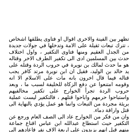
تظهر بين الفينة والاخرى اقوال او فتاوى يطلقها اشخاص
، تترك تبعات ثقيلة على الامة وتدخلها في جولات جديدة
من الجدل العقيم ومنها فتاوى التكفير ، واول اختلاف
حدث بين المسلمين ادى الى تكفير الطرف الاخر وقتاله
هو ما حدث لمالك بن نويرة في حروب الردة وقتله على
يد خالد بن الوليد، فقيل ان ابن نويرة مرتد كافر يجب
قتاله فيما قال اخرون بانه مات على الاسلام الا انه
وقومه امتنعوا عن دفع الزكاة للخليفة لسبب ما ، وبعد
حروب الردة تجرأ الخوارج على تكفير مخالفيهم
واستباحوا حرمهم واباحوا قتلهم ، فالتكفير ليست عملية
بريئة مجردة من التبعات وانما هو عمل يؤدي بالنهاية الى
قتل واراقة دماء.
وان من فكر من الخوارج عاد الى الصف العام ورجع عن
التكفير حيث استطاع عبدالله ابن عباس اقناع جماعة
منهم قيل انهم يزيدون على اربعة الاف نفر فاعادهم الى