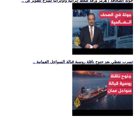
.. جولة الصحافة | هرمز ورقة ضغط إيرانية وأوكرانيا تسرّع تطوير ص
.. تسرب نفطي بعد جنوح ناقلة روسية قبالة السواحل العمانية