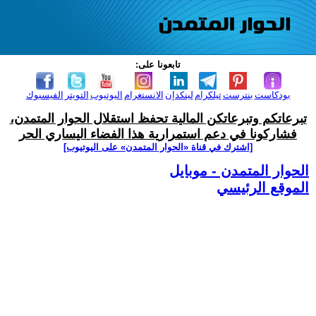
تابعونا على:
بودكاست
بنترست
تيلكرام
لينكدإن
الانستغرام
اليوتيوب
التويتر
الفيسبوك
تبرعاتكم وتبرعاتكن المالية تحفظ استقلال الحوار المتمدن،
فشاركونا في دعم استمرارية هذا الفضاء اليساري الحر
[اشترك في قناة ‫«الحوار المتمدن» على اليوتيوب]
الحوار المتمدن - موبايل
الموقع الرئيسي