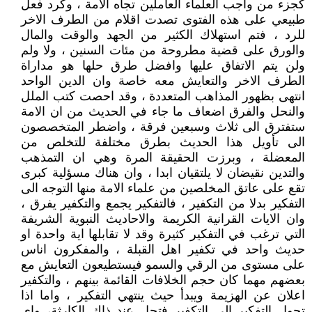
كجزء من واجب العلماء العاملين تجاه الامة ، وكرد فعل
طبيعي على هذه الفتوى تصدت اقلام من الطرف الاخر
للرد ، فتم استهلاك الكثير من الجهد والوقت والمال
والورق على قضية مطروحة من مئات السنين ، ولا ولم
ولن يتم الاتفاق عليها وافضل طرق حلها هو مداراة
الطرف الاخر والتعايش معه خاصة وان الدين الواحد
انتهى بظهور المذاهب المتعددة ، وقد احصت كتب الملل
والنحل والفرق اضعاف ما جاء في الحديث من ان الامة
ستفترق الى ثلاث وسبعين فرقة ، واضطر المتخصصون
الى تأويل هذا الحديث بطرق مختلفة للتخلص من
المعضلة ، وبرزت الحقيقة المرة وهي ان التمذهب
والتدين نقيضان لا يلتقيان ابدا ، وان هناك مسؤلية كبرى
تقع على عاتق المخلصين من علماء الامة منها التوجه الى
التفكير بدلا من التكفير ، فالتفكير يجمع والتكفير يفرق ،
وان الايات القرانية الكريمة والاحاديث النبوية الشريفة
التي ترغب في التفكير كثيرة وقد لا تقابلها اية واحدة او
حديث واحد في تكفير اهل القبلة ، والمفكرون اناس
على مستوى من الرقي والسمو فيستطيعون التعايش مع
بعضهم مهما كان حجم الخلافات القائمة بينهم ، والتكفير
اعلان عن الهزيمة ويبدأ حيث ينتهي التفكير ، واما اذا
تحول التفكير الى التكفير فتحل عند ذاك الكارثة، واي