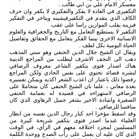
معسكر الامام علي بن ابي طالب .
التكفيري في العادة لا يفكر والتفكيري لا يكفر وان حرف
الكاف الذي يتقدم في التكفيرفيشينه ويتاخر في التفكير
فيزينه يقلب الموازين راسا على عقب
التكفير لا يستطيع التعامل مع التاريخ والجغرافية والعلوم
الانسانية الاخرى بينما الفكر يتعامل مع الحقائق وتفاصيل
الحياة اليومية بكل لطف .
ويقال ان الشيخ جلال الدين الحنفي وهو سني المذهب
ذهب الى النجف الاشرف ليطلب من المراجع الدينية
هناك اصدار فتوى بتكفير الشاعر معروف الرصافي
لنشره قصائد تحتوي على نفس الحادي ولكن المراجع
رفضوا ذلك باعتبار ان اعذب الشعر اكذبه ويمكن تفسيره
بعدة معاني ، علما بان الشيخ الحنفي كان متحاملا على
الرصافي لاستهزاءه في قصيدة له بعمامة الحنفي
الصغيرة واشادة الاخير بشعر جميل الزهاوي الذي كان
منافسا للرصافي .
وقد اسقط مؤخرا احد كبار رجال الدين نفسه من انظار
العلماء عندما اصدر فتوى بتكفير شريحة كبيرة من
المسلمين لمجرد اختلافه معهم في الرأي، في الوقت
الذي كان عليه ان يعمل على رأب الصدع ووحدة الكلمة