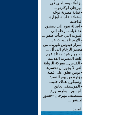
إيزابيلا روسيليني في
مهرجان لوكارنو ...
-
فنانة مصرية توجّه
استغاثة عاجلة لوزارة
الداخلية
-
أصالة تعود إلى دمشق
بعد غياب.. رحلة إلى
البيوت التي خبأت طفو ...
-
الإرميتاج يبحث عن
أسرار فينوس تاوريد.. من
مصدر الرخام إلى أل ...
-
حجر رشيد مفتاح فهم
اللغة المصرية القديمة
-
القدس... معركة الرواية
التي لا يجوز أن نخسرها
-
بوتين يعلق على قصة
مؤثرة من يوم النصر:
-وسيكون هناك حليب-
-
الموسيقى تعانق
الجسور.. بطرسبورغ
تستضيف مهرجان -جسور
لينينغر ...
المزيد.....