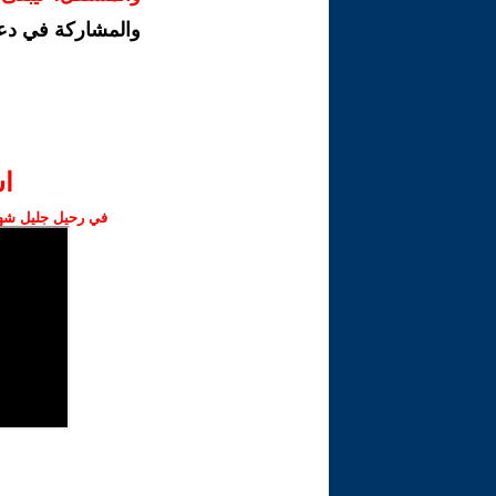
والمشاركة في دع
ا‫
في رحيل جليل شهبا