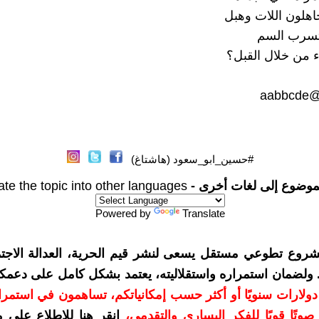
جاهلون اللات وهبل
 تسرب السم
ء من خلال القبل؟
aabbcde
#حسين_ابو_سعود (هاشتاغ)
موضوع إلى لغات أخرى -
ate the topic into other languages
Powered by
Translate
شروع تطوعي مستقل يسعى لنشر قيم الحرية، العدالة الاجتم
. ولضمان استمراره واستقلاليته، يعتمد بشكل كامل على دعمك
دعمكم بمبلغ 10 دولارات سنويًا أو أكثر حسب إمكانياتكم، تساهمون في استم
وتًا قويًا للفكر اليساري والتقدمي
،
انقر هنا للاطلاع على 