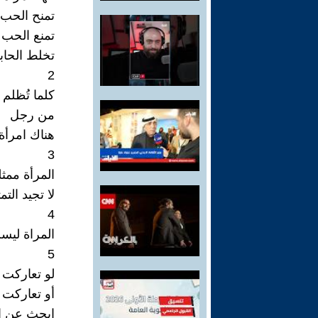
تمنح الحب
تمنع الحب
تخلط الحابل
2
كلما تُظلم 
من رجل
هناك امرأة 
3
المرأة ممثل
لا تجيد التم
4
المراة ليس
5
لو تعاركت 
أو تعاركت 
ابحث عن ال