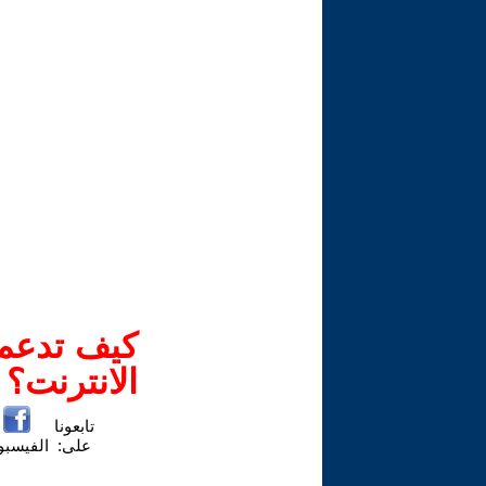
كيف تدعم-
الانترنت؟
تابعونا
على:
الفيسب