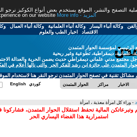
ة التصفح والنشر، الموقع يستخدم بعض أنواع الكوكيز نرجو النق
More info - المزيد
experience on our website
الفن
-
وكالة أنباء اليسار
-
وكالة أنباء العلمانية
-
وكالة أنباء العمال
-
وكا
الاقتصاد
-
اخبار الطب والعلوم
 الرئيسي لمؤسسة الحوار المتمدن
، علمانية، ديمقراطية، تطوعية وغير ربحية
ل مجتمع مدني علماني ديمقراطي حديث يضمن الحرية والعدالة الاجتم
حوار المتمدن على جائزة ابن رشد للفكر الحر والتى نالها أعلام في الفك
م مشاكل تقنية في تصفح الحوار المتمدن نرجو النقر هنا لاستخدام الموقع
كوردي
English
الاخبار
مراكز
الحوار المتمدن
د
- وراء كل امرأة معذبة ، امرأة
 وتبرعاتكن المالية تحفظ استقلال الحوار المتمدن، فشاركونا 
استمرارية هذا الفضاء اليساري الحر