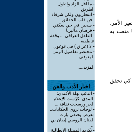
-
ما اقل الزاد واطول
الطريق
-
انتحاريون ولكن شرفاء
-
فن قلب الحقائق
ير الأمر،
-
سجين في حي سكني
-
قرصان ماليزيا
ا متعت به
-
الطفل العراقي ... وقفة
عاطفية
-
لا (عراق ) في غوغول
-
مختصر تفاصيل الزمن
المتوقف
المزيد.....
م كي تحقق
اخبار الأدب والفن
-
النائب نهلة الأفندي:
-المدى- كرّست الإعلام
الحر ورسخت ثقافة ...
-
لوحات تروي الحكايات..
معرض يحتفي بإرث
الفنان الروسي إيفان بي
...
-
تكريم الممثلة الإيطالية