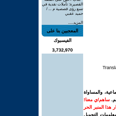
القصيرة: تأملات نقدية في
تسع رؤى قصصية م ... /
حميد عقبي
المزيد.....
المعجبين بنا على
الفيسبوك
3,732,970
Transl
اعية، والمساواة
م.
ساهم/ي معنا!
رار هذا المنبر الحر
معلومات التحويل