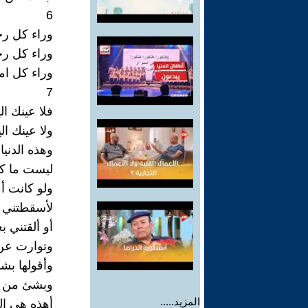
6
وراء كل ر
وراء كل ر
وراء كل امر
7
فلا عينك ا
ولا عينك ا
وهذه الدنيا
ليست ما ك
ولو كانت أ
لأسقطتني أ
أو ألقتني 
وتوارت عن
وأقولها ب
وبشئ من ا
المزيد.....
أهذه هي الم