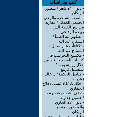
كتب ودراسات
-
ديوان 24 شعر / منصور
الريكان
-
القصة الشاعرة والوعي
الجمعي الحداثي/ مقاربة
في دور القصة الش ... /
ربيحة الرفاعي
-
تصاوير لية الظمأ /
السمّاح عبد الله
-
ثلاثاءات عابر سبيل /
السمّاح عبد الله
-
ملامــح التجريــب في
كتابـات السيـد حـافظ من
خلال روايته يو ... /
سلسبيل كريبع
-
قناديل الحكمة / د. خالد
زغريت
-
حكاياتْ تَكاد تُنسى / فلاح
العيفاري
-
وعي ـ قصص قصيرة جدا
/ حسين جداونه
-
ديوان 23 الحاوي
والعصفور / منصور
الريكان
-
كتاب «عين على القصة