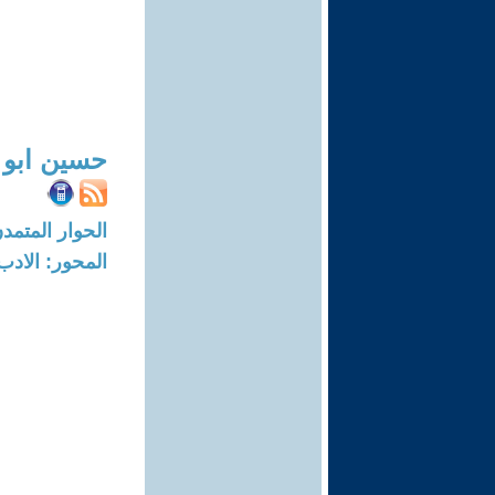
حسين ابو 
الحوار المتمدن-العدد: 2118 - 07
المحور: الادب