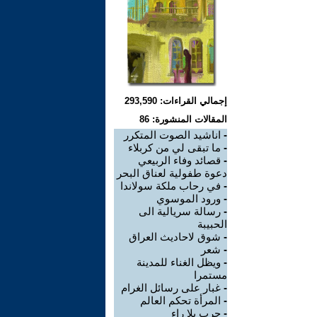
إجمالي القراءات: 293,590
المقالات المنشورة: 86
-
اناشيد الصوت المتكرر
-
ما تبقى لي من كربلاء
-
قصائد وفاء الربيعي
دعوة طفولية لعناق البحر
-
في رحاب ملكة سولاندا
-
ورود الموسوي
-
رسالة سريالية الى
الحبيبة
-
شوق لاحاديث العراق
-
شعر
-
ويظل الغناء للمدينة
مستمرا
-
غبار على رسائل الغرام
-
المرأة تحكم العالم
-
حرب بلا راء