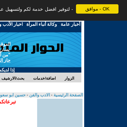
موافق - OK
لتوفير افضل خدمة لكم ولتسهيل عملي
أخبار عامة
-
وكالة أنباء المرأة
-
اخبار الأدب و
الموقع
يسارية
"من أج
حاز ال
إذا لديك
الزوار
اضافة/خدمات
بحث/الارشيف
الصفحة الرئيسية
-
الادب والفن
-
حسين ابو سعو
تبرعاتكم