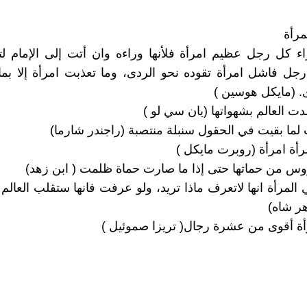
مرأة
اء كل رجل عظيم امرأة فلأنها وراءه وان أتت إلى الإمام لتغ
جل فاشل امرأة تقوده نحو الردى، وما تعذبت امرأة إلا بم
. (مايكل هوسين )
دت العالم بشهواتها (يان سي لو )
 لما بقيت في الحقول سنبلة منتصبة (راجندر شارما)
رأة امرأة (روبرت مايكل )
وس من حماتها حتى إذا ما صارت حماة ظلمت ( ابن زهد)
المرأة انها لاتعرف ماذا تريد، ولو عرفت فانها ستقلب العال
هر شاه)
ة أقوى من عشرة رجال( تريزا صموئيل )