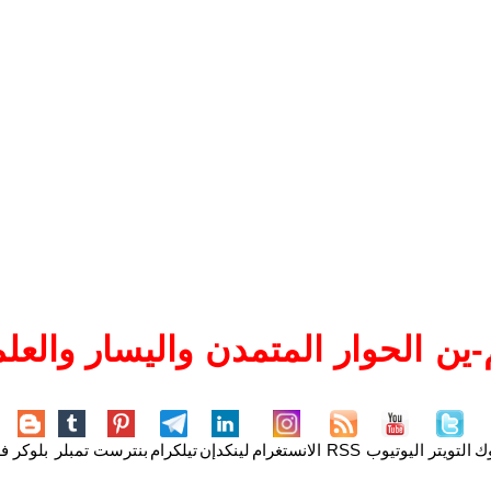
ين الحوار المتمدن واليسار والعلم
وك
التويتر
اليوتيوب
RSS
الانستغرام
لينكدإن
تيلكرام
بنترست
تمبلر
بلوكر
فل