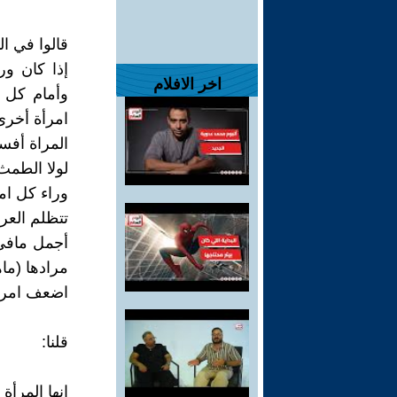
قالوا في ال
إذا كان ور
اخر الافلام
وأمام كل ر
امرأة أخرى
المراة أفس
لولا الطمث
وراء كل ام
تتظلم العر
أجمل مافي 
مرادها (ما
اضعف امرأ
قلنا:
انها المرأة