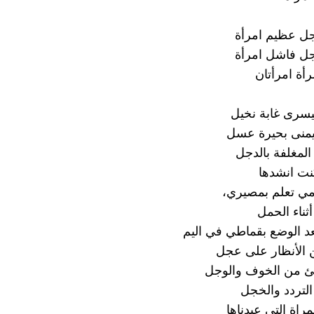
جل عظيم امرأة
جل فاشل امرأة
أة امرأتان
ليسرى غابة نخيل
ليمنى بحيرة عسل
 المغلفة بالدجل
نت انشدها
مي تعلم بمصيري،
ثناء الحمل
بعد الوضع بقماطي في اليم
 الأنظار على عجل
شئ من الخوف والوجل
لتردد والخجل
راة التي عبدناها