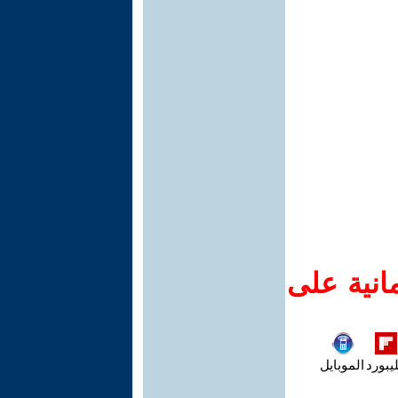
انية على
يبورد
الموبايل