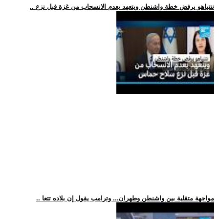
.. نتنياهو يرفض خطة واشنطن ويتعهد بعدم الانسحاب من غزة قبل نزع
.. مواجهة متقلبة بين واشنطن وطهران... وترامب يقول إن بلاده تتعا