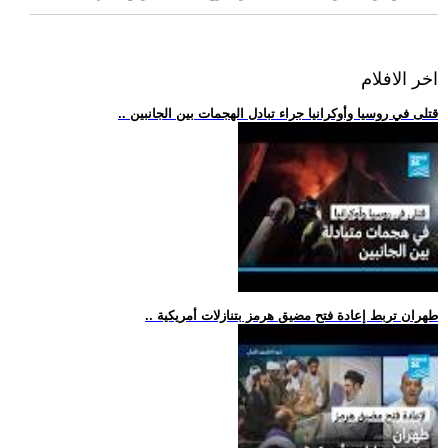
اخر الافلام
.. قتلى في روسيا وأوكرانيا جراء تبادل الهجمات بين الجانبين
.. طهران تربط إعادة فتح مضيق هرمز بتنازلات أمريكية