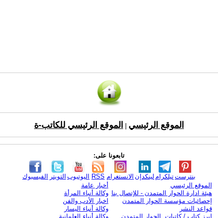
الموقع الرئيسي
الموقع الرئيسي للكاتب-ة
|
تابعونا على:
بنترست
تيلكرام
لينكدإن
الانستغرام
RSS
اليوتيوب
التويتر
الفيسبوك
الموقع الرئيسي
أخبار عامة
هيئة ادارة الحوار المتمدن - للإتصال بنا
وكالة أنباء المرأة
إحصائيات مؤسسة الحوار المتمدن
اخبار الأدب والفن
قواعد النشر
وكالة أنباء اليسار
ابرز كتاب / كاتبات الحوار المتمدن
وكالة أنباء العلمانية