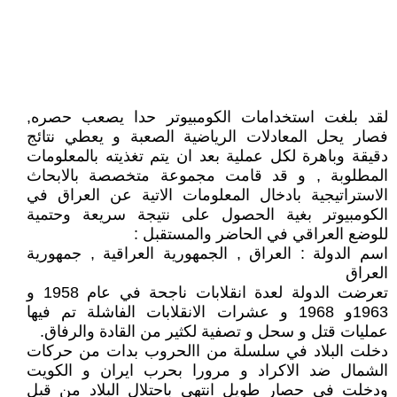
لقد بلغت استخدامات الكومبيوتر حدا يصعب حصره,
فصار يحل المعادلات الرياضية الصعبة و يعطي نتائج
دقيقة وباهرة لكل عملية بعد ان يتم تغذيته بالمعلومات
المطلوبة , و قد قامت مجموعة متخصصة بالابحاث
الاستراتيجية بادخال المعلومات الاتية عن العراق في
الكومبيوتر بغية الحصول على نتيجة سريعة وحتمية
للوضع العراقي في الحاضر والمستقبل :
اسم الدولة : العراق , الجمهورية العراقية , جمهورية
العراق
تعرضت الدولة لعدة انقلابات ناجحة في عام 1958 و
1963و 1968 و عشرات الانقلابات الفاشلة تم فيها
عمليات قتل و سحل و تصفية لكثير من القادة والرفاق.
دخلت البلاد في سلسلة من االحروب بدات من حركات
الشمال ضد الاكراد و مرورا بحرب ايران و الكويت
ودخلت في حصار طويل انتهى باحتلال البلاد من قبل