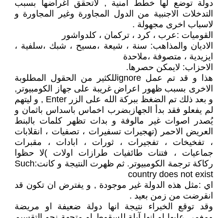
دولة توضع لها خطط امنية , لاتحقق اغراضها بسبب
التدخلات الاجنبية من الدول المجاورة وغير المجاورة و
لاسباب اخرى مجهولة .
القوميات :عرب ، كرد ، تركمان ، كلدواشور
الاديان والمذاهب: سنة ، شيعة ،مسيح ، شبك ،سلفية ،
ايزيدية ، متصوفة ،ملاحدة
الاحزاب: لايمكن حصرها.
هذا و قد تم عمل ignoreللكثير من الحقول المطلوبة
الاخرى بسبب ظهور اعراض غريبة على جهاز الكومبيوتر,
و بعد ذلك تم الضغظ ببركة الله على الزر Enter , و ليتهم
لم يفعلو فقد بدأ الجهازبضرب اخماس باسداس باثمان و
يُصدر اصوات غير مالوفة و بدات تظهر كلمات بالبنط
العريض الاحمر (تهجيرات تسفيرات ، تصفيات ، انقلابات
، تفخيخات ، تفجيرات ، ثورات ، ابادات ، مقبرات
جماعيات ، فتنات طائفيات طرازات اولات )لا حظوا
ركاكة ترجمة الكومبيوتر. ثم ظهرت النتيجة و كانت:Such
country does not exist
اي :مثل هذه الدولة غير موجودة , و يفترض ان تكون قد
انقرضت من زمن بعيد .
وقد توقع الخبراء نتيجة انها دولة ضعيفة او مريضة
ومغمى عليها او انها آيلة للسقوط او متجهة نحو التقسيم