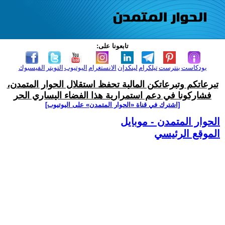
تابعونا على:
بودكاست
بنترست
تيلكرام
لينكدإن
الانستغرام
اليوتيوب
التويتر
الفيسبوك
تبرعاتكم وتبرعاتكن المالية تحفظ استقلال الحوار المتمدن،
فشاركونا في دعم استمرارية هذا الفضاء اليساري الحر
[اشترك في قناة ‫«الحوار المتمدن» على اليوتيوب]
الحوار المتمدن - موبايل
الموقع الرئيسي