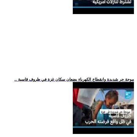
.. موجة حر شديدة وانقطاع الكهرباء يضعان سكان غزة في ظروف قاسية