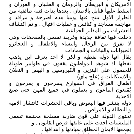
الامريكان و البريطان والرومان و الطليان و العوران و
اسقط عليها قنابل بالاطنان , بعدها بدات فتنة طائفية من
الطراز الاول ينتج عنها يوميا هدم اضرحة و مراقد و
مهاجمة مساجد و كنائس و عمليات اغتيال , و تم اكتشاف
العشرات من المقابر الجماعية.
دخلت فيها ثقافة جديدة وغريبة تسمى بالمفخخات وهي
لا تفرق بين الرجال والنساء والاطفال و العجائزو
الحيوانات والنباتات و الجمادات
يقال انها دولة نفطية و لكن لا احد يعرف اين يذهب
نفطها اذ شوهد المواطنون يقفون في طوابير طويلة
للحصول على البنزين و الكيروسين و البيض و النعلان
والاستكانات و (علج ماي)
اطفال العراق في الشوارع يسرحون و يمرحون و
يُمْنعون الماعون و يعملون في جميع المهن حتى صبغ
الاحذية
دولة ينتشر فيها البعوض وباقي الحشرات كانتشار الامية
و البطالة و الامراض ,
تحتوى الدولة على قوى ضاربة مسلحة مختلفة تسمى
المليشيات اخذت على عاتقها فرض القانون , و
يجمعها الايمان المطلق بمبادئها و اهدافها .