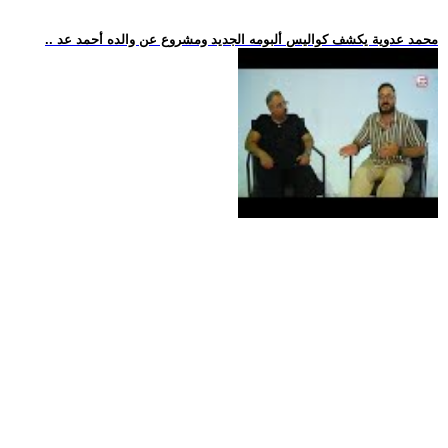
.. محمد عدوية يكشف كواليس ألبومه الجديد ومشروع عن والده أحمد عد