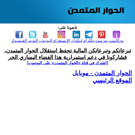
تابعونا على:
بودكاست
بنترست
تيلكرام
لينكدإن
الانستغرام
اليوتيوب
التويتر
الفيسبوك
تبرعاتكم وتبرعاتكن المالية تحفظ استقلال الحوار المتمدن،
فشاركونا في دعم استمرارية هذا الفضاء اليساري الحر
[اشترك في قناة ‫«الحوار المتمدن» على اليوتيوب]
الحوار المتمدن - موبايل
الموقع الرئيسي