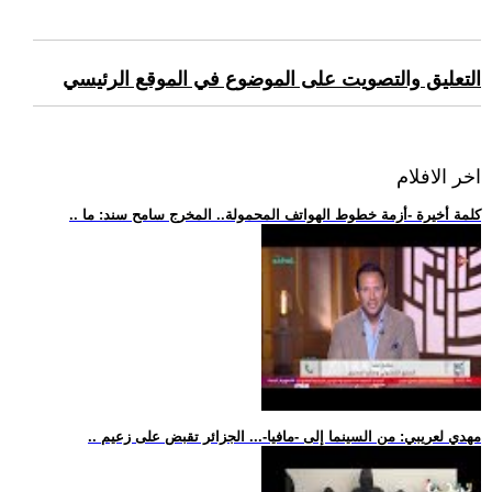
التعليق والتصويت على الموضوع في الموقع الرئيسي
اخر الافلام
.. كلمة أخيرة -أزمة خطوط الهواتف المحمولة.. المخرج سامح سند: ما
.. مهدي لعريبي: من السينما إلى -مافيا-... الجزائر تقبض على زعيم