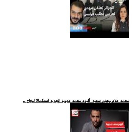
.. محمد علام وهيثم سعيد: ألبوم محمد عدوية الجديد استكمالا لنجاح