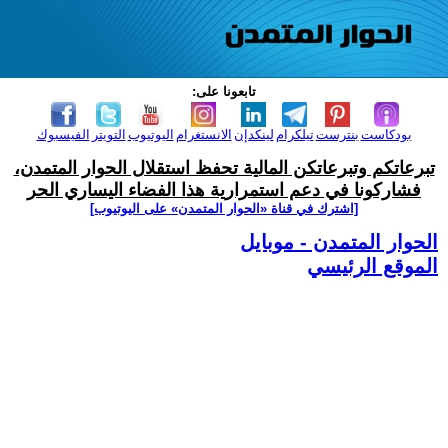
تابعونا على:
بودكاست
بنترست
تيلكرام
لينكدإن
الانستغرام
اليوتيوب
التويتر
الفيسبوك
تبرعاتكم وتبرعاتكن المالية تحفظ استقلال الحوار المتمدن،
فشاركونا في دعم استمرارية هذا الفضاء اليساري الحر
[اشترك في قناة ‫«الحوار المتمدن» على اليوتيوب]
الحوار المتمدن - موبايل
الموقع الرئيسي