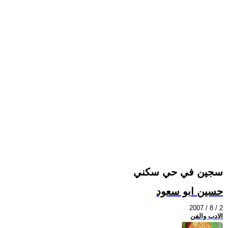
سجين في حي سكني
حسين ابو سعود
2007 / 8 / 2
الادب والفن