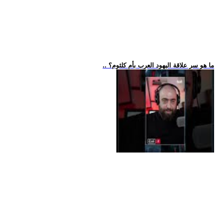
.. ما هو سر علاقة اليهود العرب بأم كلثوم؟