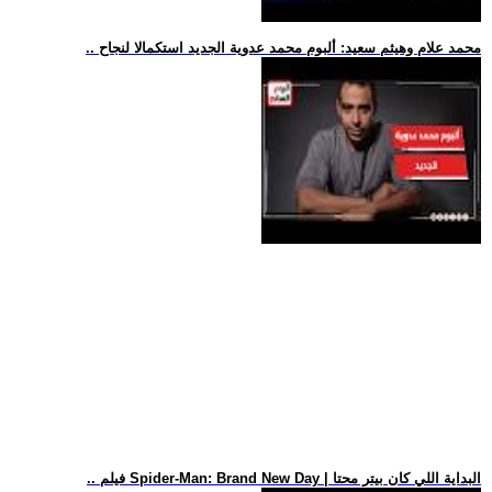
.. محمد علام وهيثم سعيد: ألبوم محمد عدوية الجديد استكمالا لنجاح
.. فيلم Spider-Man: Brand New Day | البداية اللي كان بيتر محتا