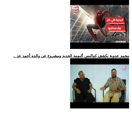
.. محمد عدوية يكشف كواليس ألبومه الجديد ومشروع عن والده أحمد عد