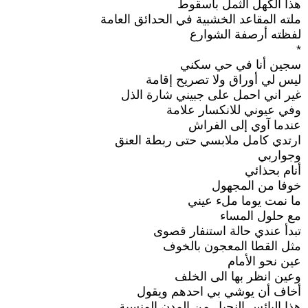
هذا الكهل الثمل باسقوط
ملته المقاعد الخشبية في الحدائق العامة
لفظته أرصفة الشوارع
*
سجين أنا في حي سكني
ليس لي أوراق ولا تصريح إقامة
غير اني احمل على جبيني شارة الذل
وفي عيوني للانكسار علامة
عندما آوي إلى الفراش
ارتدي كامل ملابسي حتى ربطة العنق
وجواربي
أنام بحذائي
خوفا من المجهول
ما نمت يوما ملء عيني
مع حلول المساء
تبدأ عندي حالة استنفار قصوى
مثل القطا المعجون بالخوف
عين نحو الأمام
وعين انظر بها الى الخلف
أخاف أن يوشي بي احدهم ويقول
هذا البائس النحيل من المدن المنسية