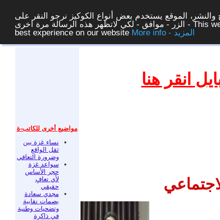
والنشر، الموقع يستخدم بعض أنواع الكوكيز نرجو النقر على
الزر - موافق - لكي لاتظهر هذه الرسالة مرة اخرى - This website uses cookies to ensure you get the
More info - المزيد
best experience on our website
غلق
ل انقر هنا
مواضيع أخرى للكاتب-ة
نساء غزة بين
ثقل الواقع
وضرورة التعافي
سواعد غزة
حجر الأساس
لأي تعافٍ
اجتماعي
حقيقي
مجدي سعادة
بصمات نقابية
وتضحيات وطنية
في ذاكرة