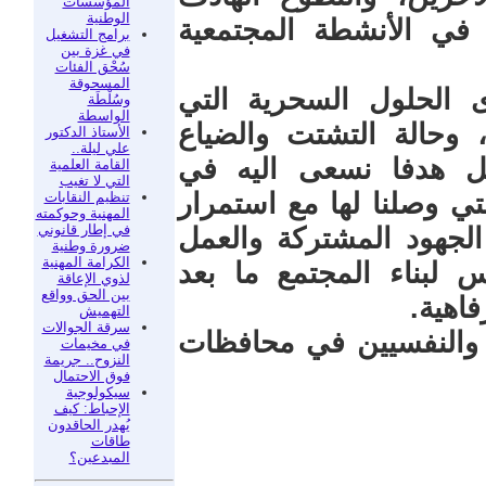
المؤسسات
الوطنية
 في الأنشطة المجتمعية
برامج التشغيل
في غزة بين
سُحْق الفئات
المسحوقة
ى الحلول السحرية التي
وسُلْطَة
الواسطة
، وحالة التشتت والضياع
الأستاذ الدكتور
علي ليلة..
مثل هدفا نسعى اليه في
القامة العلمية
التي لا تغيب
ي وصلنا لها مع استمرار
تنظيم النقابات
المهنية وحوكمته
في إطار قانوني
لجهود المشتركة والعمل
ضرورة وطنية
الكرامة المهنية
يس لبناء المجتمع ما بعد
لذوي الإعاقة
بين الحق وواقع
فاهية.
التهميش
سرقة الجوالات
ن والنفسيين في محافظات
في مخيمات
النزوح.. جريمة
فوق الاحتمال
سيكولوجية
الإحباط: كيف
يُهدر الحاقدون
طاقات
المبدعين؟