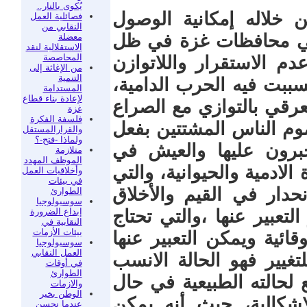
يُكوى بالنار..
 خلاله إمكانية الوصول
فصائلية العمل
النقابي من
في محافظات غزة في ظل
معضلة
الاستقلالية لنقد
المحاصصة
 الاستقرار واللاتوازن
من الإغاثة إلى
التنمية
سببت فيه الحرب الدامية،
المستدامة
لإعادة بناء قطاع
لعرقي بالتوازي مع الصراع
غزة
فلسفة الفكرة
وم الناس المشتتين بفعل
والقرارالمستقل
ولماذا -فتح-؟
جبرون عليها والعيش في
متلازمة
الموظف المهدد
لادمية والحيوانية، والتي
وأخلاقيات العمل
في بيئات
نحدار في القيم والأخلاق
الطوارئ
سوسيولوجيا
إبداع الضرورة
لتعبير عنها ،والتي تحتاج
النقابية في
بيئات الأزمات
ائية ويمكن التعبير عنها
سوسيولوجيا
العمل النقابي
غيير فهو الحالة الانسب
في أوقات
الطوارئ
 لحالته الطبيعية في حال
والازمات
الوطن بخير
اشكالية، حيث أنه يمكن
عندما نحسن