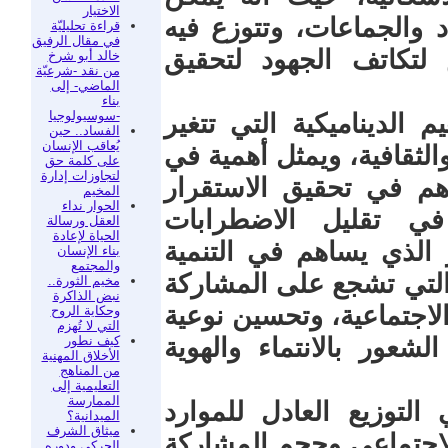
الاختيار
د والجماعات، وتتوزع فيه
قراءة تحليليّة
في مقال الرفيق
تكاتف الجهود لتحقيق
خالد أبو شرخ
من نقد -شرعيّة
الماضي- إلى
بناء
-سوسيولوجيا
 الديناميكية التي تتغير
الفساد.. حين
يُعاقب الإنسان
الثقافية، ويمثل أهمية في
على كلمة حق
لتجاوزات إدارة
هم في تحقيق الاستقرار
المخيم
الحوار نداء
في تقليل الاضطرابات
العقل ورسالة
الحياة لإعادة
 الذي يساهم في التنمية
بناء الإنسان
والمجتمع
 التي تشجع على المشاركة
مخيم الثورة..
نبض الذاكرة
لاجتماعية، وتحسين نوعية
وحكاية الروح
التي لا تُهزم
كيف نطور
لشعور بالانتماء والهوية
الأخلاق المهنية
من المناهج
التعليمية إلى
الممارسة
التوزيع العادل للموارد
الميدانية؟
ميثاق الشرف
الاجتماعي وحجم المشاركة
الحركي ودوره