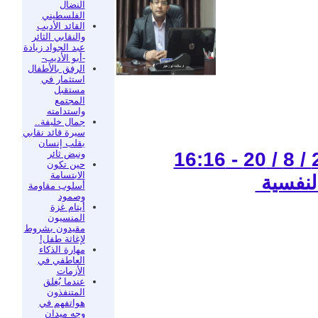
النضال
الفلسطيني
القائد الأديب
والنقابي الثائر
عبد الجواد زيادة
-أبو الأديب-
الرفق بالأطفال
استثمار في
مستقبل
المجتمع
واستدامته
جمال خليفة..
سيرة قائد نقابي
بقلب إنسان
ونبض ثائر
حين تكون
الابتسامة
لنفسية
أسلوب مقاومة
وصمود
أيتام غزة
المنسيون
مقيدون بشروط
لإغاثة طفل!
مهارة الذكاء
العاطفي في
الأزمات
عندما يُغلق
المتنفذون
هواتفهم في
وجه ميدان