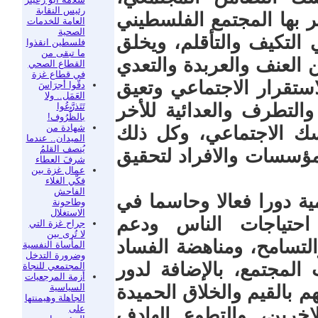
رئيس النقابة
ر بها المجتمع الفلسطيني
العامة للخدمات
الصحية
لتكيف والتأقلم، ويخلق
فلسطين انقذوا
ما تبقى من
 العنف والعربدة والتعدي
القطاع الصحي
في قطاع غزة
استقرار الاجتماعي وتعيق
دقّوا أجرَاسَ
العَمَل.. ولا
لتطرف والعدائية للأخر
تَتَذرَّعُوا
بالظُّرُوف!
شهادة من
سك الاجتماعي، وكل ذلك
الميدان.. عندما
يُنصف القلمُ
مؤسسات والافراد لتحقيق
شرفَ العطاء
عمال غزة بين
فكّي الغلاء
الفاحش
 دورا فعالا وحاسما في
وطاحونة
الاستغلال
 احتياجات الناس ودعم
جراح غزة التي
لا تُرى بين
التسامح، ومناهضة الفساد
المأساة النفسية
وضرورة التدخل
 المجتمع، بالإضافة لدور
المجتمعي للنجاة
أزمة المرجعيات
السياسية
 بالقيم والخلاق الحميدة
الجاهلة وهيمنتها
على
اخرين، والتطوع الهادف