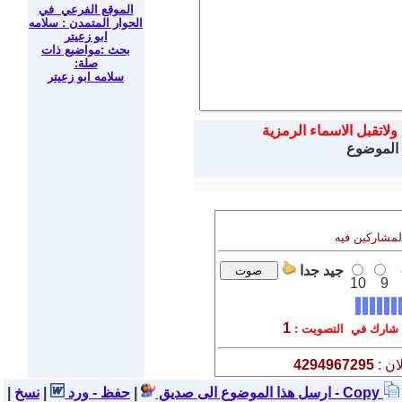
الموقع الفرعي في
الحوار المتمدن : سلامه
ابو زعيتر
بحث :مواضيع ذات
صلة:
سلامه ابو زعيتر
ولاتقبل الاسماء الرمزية
 الموضوع
المشاركين فيه
جيد جدا
10
9
1
شارك في التصويت :
ان :
4294967295
نسخ - Copy
ارسل هذا الموضوع الى صديق
|
حفظ - ورد
|
|