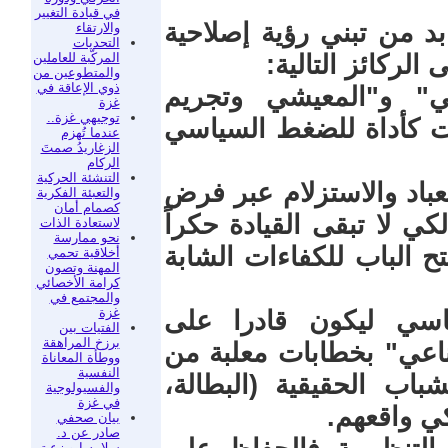
في قيادة التغيير
 من تبني رؤية إصلاحية
والارتقاء
التحديات
المركّبة للعاملين
الركائز التالية:
والمتطوعين من
ذوي الإعاقة في
مي" و"المعيشي وتجريم
غزة
توجيهي غزة..
ات كأداة للضغط السياسي
عندما تُهزم
الزغاريدُ صمتَ
الركام
التنشئة الحركية
عباد والاستزلام عبر فرض
والتعبئة الفكرية
كصمام أمان
ي لا تبقى القيادة حكراً
لاستعادة الذات
نحو ممارسة
 الباب للكفاءات الشابة
أخلاقية تحمي
المهنة وتصون
كرامة الأخصائي
والمجتمع في
غزة
اسي ليكون قادرا على
الفتيات بين
برزخ المراهقة
اعي" بخطابات معلبة من
ووطأة المعاناة
النفسية
اب الحقيقية (البطالة،
والفسيولوجية
في غزة
كي واقعهم.
بيان صحفي
صادر عن د.
سلامه ابو زعيتر