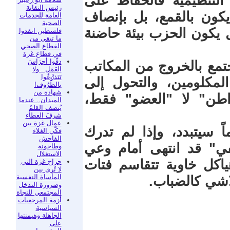
ة التنظيمية فالحفاظ على
رئيس النقابة
 يكون بالقمع، بل بإنصاف
العامة للخدمات
الصحية
ل يكون الحزب بيئة حاضنة
فلسطين انقذوا
ما تبقى من
القطاع الصحي
في قطاع غزة
دقّوا أجرَاسَ
جتمع بالخروج من المكاتب
العَمَل.. ولا
تَتَذرَّعُوا
لمكلومين، والتحول إلى
بالظُّرُوف!
شهادة من
طن" لا "العضو" فقط،
الميدان.. عندما
يُنصف القلمُ
شرفَ العطاء
عمال غزة بين
ً سيتبدد، وإذا لم تدرك
فكّي الغلاء
الفاحش
في" قد انتهى أمام وعي
وطاحونة
الاستغلال
اكل خاوية تتقاسم فتات
جراح غزة التي
لا تُرى بين
المأساة النفسية
لاشي كالضباب.
وضرورة التدخل
المجتمعي للنجاة
أزمة المرجعيات
السياسية
الجاهلة وهيمنتها
على