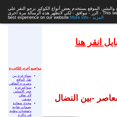
والنشر، الموقع يستخدم بعض أنواع الكوكيز نرجو النقر على
الزر - موافق - لكي لاتظهر هذه الرسالة مرة اخرى - This website uses cookies to ensure you get the
More info - المزيد
best experience on our website
غلق
ل انقر هنا
مواضيع أخرى للكاتب-ة
نساء غزة بين
ثقل الواقع
وضرورة التعافي
سواعد غزة
حجر الأساس
لأي تعافٍ
عاصر -بين النضال
حقيقي
مجدي سعادة
بصمات نقابية
وتضحيات وطنية
في ذاكرة