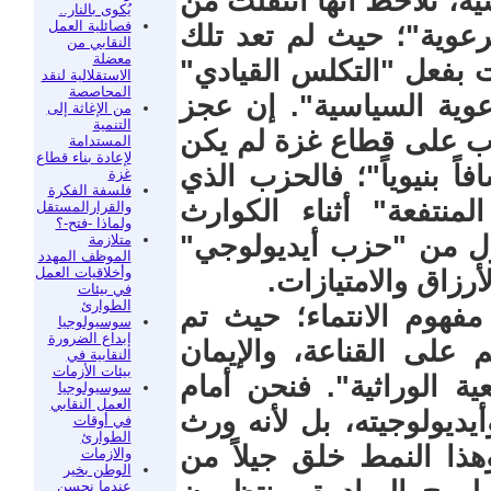
ة، نلاحظ أنها انتقلت من
يُكوى بالنار..
فصائلية العمل
لرعوية"؛ حيث لم تعد تلك
النقابي من
معضلة
ت بفعل "التكلس القيادي"
الاستقلالية لنقد
المحاصصة
وية السياسية". إن عجز
من الإغاثة إلى
التنمية
ب على قطاع غزة لم يكن
المستدامة
لإعادة بناء قطاع
 بنيوياً"؛ فالحزب الذي
غزة
فلسفة الفكرة
منتفعة" أثناء الكوارث
والقرارالمستقل
ولماذا -فتح-؟
حول من "حزب أيديولوجي"
متلازمة
الموظف المهدد
وأخلاقيات العمل
رزاق والامتيازات.
في بيئات
الطوارئ
 مفهوم الانتماء؛ حيث تم
سوسيولوجيا
إبداع الضرورة
 على القناعة، والإيمان
النقابية في
بيئات الأزمات
عية الوراثية". فنحن أمام
سوسيولوجيا
العمل النقابي
يديولوجيته، بل لأنه ورث
في أوقات
الطوارئ
وهذا النمط خلق جيلاً من
والازمات
الوطن بخير
عندما نحسن