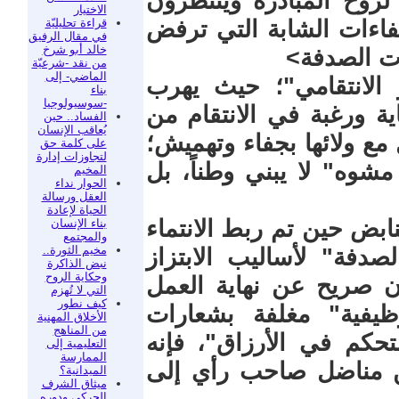
لروح المبادرة وينتظرون
الاختيار
قراءة تحليليّة
كفاءات الشابة التي ترفض
في مقال الرفيق
خالد أبو شرخ
ات الصدفة>
من نقد -شرعيّة
الماضي- إلى
 الانتقامي"؛ حيث يهرب
بناء
-سوسيولوجيا
ة ورغبة في الانتقام من
الفساد.. حين
يُعاقب الإنسان
مع ولائها بجفاء وتهميش؛
على كلمة حق
لتجاوزات إدارة
مشوه" لا يبني وطناً، بل
المخيم
الحوار نداء
العقل ورسالة
الحياة لإعادة
ابض حين تم ربط الانتماء
بناء الإنسان
والمجتمع
مخيم الثورة..
صدفة" لأساليب الابتزاز
نبض الذاكرة
وحكاية الروح
ان صريح عن نهاية العمل
التي لا تُهزم
كيف نطور
ظيفية" مغلفة بشعارات
الأخلاق المهنية
من المناهج
حكم في الأرزاق"، فإنه
التعليمية إلى
الممارسة
ن مناضل صاحب رأي إلى
الميدانية؟
ميثاق الشرف
الحركي ودوره