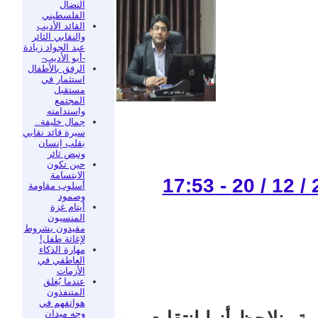
النضال
الفلسطيني
القائد الأديب
والنقابي الثائر
عبد الجواد زيادة
-أبو الأديب-
الرفق بالأطفال
استثمار في
مستقبل
المجتمع
واستدامته
جمال خليفة..
سيرة قائد نقابي
بقلب إنسان
ونبض ثائر
حين تكون
الابتسامة
أسلوب مقاومة
وصمود
أيتام غزة
المنسيون
مقيدون بشروط
لإغاثة طفل!
مهارة الذكاء
العاطفي في
الأزمات
عندما يُغلق
المتنفذون
هواتفهم في
وجه ميدان