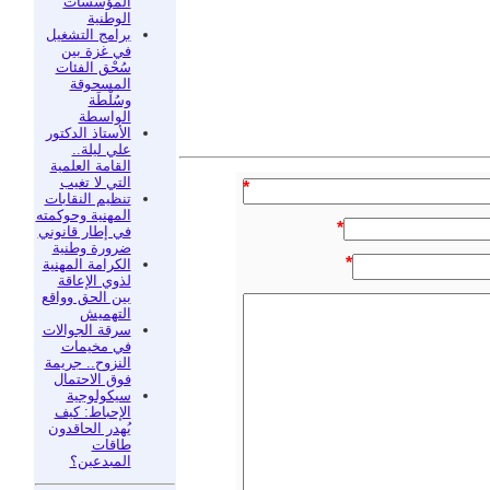
المؤسسات
الوطنية
برامج التشغيل
في غزة بين
سُحْق الفئات
المسحوقة
وسُلْطَة
الواسطة
الأستاذ الدكتور
علي ليلة..
القامة العلمية
التي لا تغيب
*
تنظيم النقابات
المهنية وحوكمته
*
في إطار قانوني
ضرورة وطنية
*
الكرامة المهنية
لذوي الإعاقة
بين الحق وواقع
التهميش
سرقة الجوالات
في مخيمات
النزوح.. جريمة
فوق الاحتمال
سيكولوجية
الإحباط: كيف
يُهدر الحاقدون
طاقات
المبدعين؟