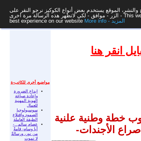
والنشر، الموقع يستخدم بعض أنواع الكوكيز نرجو النقر على
الزر - موافق - لكي لاتظهر هذه الرسالة مرة اخرى - This website uses cookies to ensure you get the
More info - المزيد
best experience on our website
غلق
ل انقر هنا
مواضيع أخرى للكاتب-ة
إبداع الضرورة
وإعادة صياغة
الهوية المهنية
للعمال
سوسيولوجيا
الصمود واقتلاع
وب خطة وطنية علنية
الطبقة العاملة
عصام سالم.. -
 صراع الأجندات-
أبا وسام- قامةٌ
من نور، ورسالةٌ
لا تموت