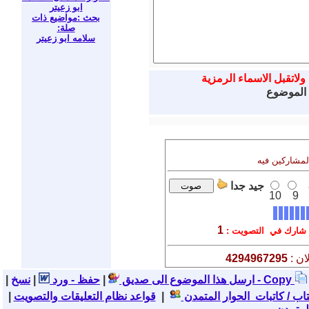
ابو زعيتر
بحث :مواضيع ذات
صلة:
سلامه ابو زعيتر
ولاتقبل الاسماء الرمزية
 الموضوع
المشاركين فيه
جيد جدا
10
9
1
شارك في التصويت :
ان :
4294967295
نسخ - Copy
ارسل هذا الموضوع الى صديق
|
حفظ - ورد
|
|
تاب / كاتبات الحوار المتمدن
|
قواعد نظام التعليقات والتصويت
|