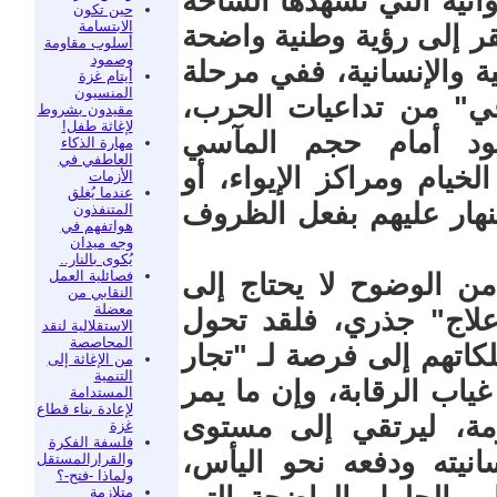
ائية التي تشهدها الساحة
حين تكون
الابتسامة
قر إلى رؤية وطنية واضحة
أسلوب مقاومة
وصمود
ة والإنسانية، ففي مرحلة
أيتام غزة
المنسيون
في" من تداعيات الحرب،
مقيدون بشروط
لإغاثة طفل!
ود أمام حجم المآسي
مهارة الذكاء
العاطفي في
خيام ومراكز الإيواء، أو
الأزمات
عندما يُغلق
تنهار عليهم بفعل الظروف
المتنفذون
هواتفهم في
وجه ميدان
يُكوى بالنار..
فصائلية العمل
ن الوضوح لا يحتاج إلى
النقابي من
معضلة
علاج" جذري، فلقد تحول
الاستقلالية لنقد
المحاصصة
كاتهم إلى فرصة لـ "تجار
من الإغاثة إلى
التنمية
اب الرقابة، وإن ما يمر
المستدامة
لإعادة بناء قطاع
زمة، ليرتقي إلى مستوى
غزة
فلسفة الفكرة
يته ودفعه نحو اليأس،
والقرارالمستقل
ولماذا -فتح-؟
متلازمة