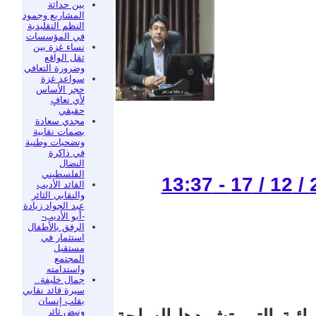
بين حداثة
المشاريع وجمود
النظم التقليدية
في المؤسسات
نساء غزة بين
ثقل الواقع
وضرورة التعافي
سواعد غزة
حجر الأساس
لأي تعافٍ
حقيقي
مجدي سعادة
بصمات نقابية
وتضحيات وطنية
في ذاكرة
النضال
الفلسطيني
القائد الأديب
والنقابي الثائر
عبد الجواد زيادة
-أبو الأديب-
الرفق بالأطفال
استثمار في
مستقبل
المجتمع
واستدامته
جمال خليفة..
سيرة قائد نقابي
بقلب إنسان
ونبض ثائر