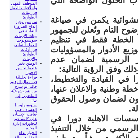
ب الحلول الواضحة التي
الموظف المهدد
وأخلاقيات العمل
في بيئات
الطوارئ
عشوائية يكمن في صياغة
سوسيولوجيا
إبداع الضرورة
وح التام وتُعلن للجمهور
النقابية في
بيئات الأزمات
ه الخطة فقط في تنظيم
سوسيولوجيا
العمل النقابي
زيع الأدوار والمسؤوليات
في أوقات
الطوارئ
 الرسمية لضمان عدم
والازمات
الوطن بخير
ذلك وفق الرؤية التالية:
عندما نحسن
الاختيار
ا في القيادة والتخطيط،
قراءة تحليليّة
في مقال الرفيق
خالد أبو شرخ
ة وطنية والاعلان عنها،
من نقد -شرعيّة
الماضي- إلى
انون لضمان وصول الحقوق
بناء
-سوسيولوجيا
ة.
الفساد.. حين
يُعاقب الإنسان
ؤسسات الاهلية دورا في
على كلمة حق
لتجاوزات إدارة
الرسمي من خلال التنفيذ
المخيم
الحوار نداء
العقل ورسالة