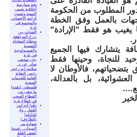
 هو القيادة القادرة على
نحو ممارسة
لدور المطلوب من الحكومة
أخلاقية تحمي
المهنة وتصون
جهات بالعمل وفق الخطة
كرامة الأخصائي
والمجتمع في
غزة
ا يغيب هو فقط "الإرادة"
الفتيات بين
برزخ المراهقة
.
ووطأة المعاناة
النفسية
فة يتشارك فيها الجميع
والفسيولوجية
في غزة
يد للنجاة، وحينها فقط
بيان صحفي
صادر عن د.
 بتضحياتهم، فالأوطان لا
سلامه ابو زعيتر
رئيس النقابة
العشوائية، بل بالعدالة،
العامة للخدمات
الصحية
....
فلسطين انقذوا
ما تبقى من
لخير
القطاع الصحي
في قطاع غزة
دقّوا أجرَاسَ
العَمَل.. ولا
تَتَذرَّعُوا
بالظُّرُوف!
شهادة من
الميدان.. عندما
يُنصف القلمُ