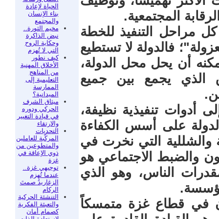
 الأكثر تهميشاً، وتوظيف
الحياة لإعادة
قابة المجتمعية.
بناء الإنسان
والمجتمع
مخيم الثورة..
 كل مراحل التنفيذ للخطة
نبض الذاكرة
وحكاية الروح
زولة"؛ فالدولة لا تستطيع
التي لا تُهزم
كيف نطور
مكنه أن يحل محل الدولة،
الأخلاق المهنية
من المناهج
ق الذي يجمع بين جميع
التعليمية إلى
الممارسة
ن.
الميدانية؟
ميثاق الشرف
لى أدوات تنفيذية نظيفة،
الحركي ودوره
في قيادة التغيير
لدولة على أسس الكفاءة
والارتقاء
التحديات
ة والشللية التي نخرت في
المركّبة للعاملين
والمتطوعين من
ذوي الإعاقة في
ون والضبط الاجتماعي هو
غزة
توجيهي غزة..
قدرات الناس، وهو الذي
عندما تُهزم
الزغاريدُ صمتَ
مؤسسة.
الركام
التنشئة الحركية
ن في قطاع غزة متمسكاً
والتعبئة الفكرية
كصمام أمان
لاستعادة الذات