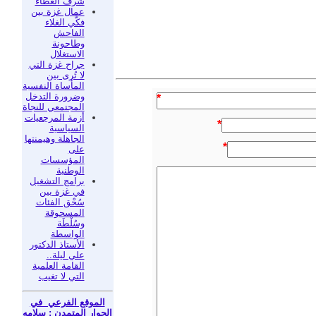
شرفَ العطاء
عمال غزة بين
فكّي الغلاء
الفاحش
وطاحونة
الاستغلال
جراح غزة التي
لا تُرى بين
المأساة النفسية
وضرورة التدخل
*
المجتمعي للنجاة
أزمة المرجعيات
*
السياسية
الجاهلة وهيمنتها
*
على
المؤسسات
الوطنية
برامج التشغيل
في غزة بين
سُحْق الفئات
المسحوقة
وسُلْطَة
الواسطة
الأستاذ الدكتور
علي ليلة..
القامة العلمية
التي لا تغيب
الموقع الفرعي في
الحوار المتمدن : سلامه