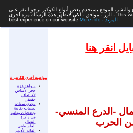
والنشر، الموقع يستخدم بعض أنواع الكوكيز نرجو النقر على
الزر - موافق - لكي لاتظهر هذه الرسالة مرة اخرى - This website uses cookies to ensure you get the
More info - المزيد
best experience on our website
غلق
ل انقر هنا
مواضيع أخرى للكاتب-ة
سواعد غزة
حجر الأساس
لأي تعافٍ
حقيقي
مجدي سعادة
بصمات نقابية
مال -الدرع المنسي-
وتضحيات وطنية
في ذاكرة
من الحرب
النضال
الفلسطيني
القائد الأديب