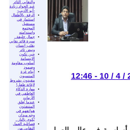
والنقابي الثائر
عبد الجواد زيادة
-أبو الأديب-
الرفق بالأطفال
استثمار في
مستقبل
المجتمع
واستدامته
جمال خليفة..
سيرة قائد نقابي
بقلب إنسان
ونبض ثائر
حين تكون
الابتسامة
أسلوب مقاومة
وصمود
أيتام غزة
المنسيون
مقيدون بشروط
لإغاثة طفل!
مهارة الذكاء
العاطفي في
الأزمات
عندما يُغلق
المتنفذون
هواتفهم في
وجه ميدان
يُكوى بالنار..
فصائلية العمل
النقابي من