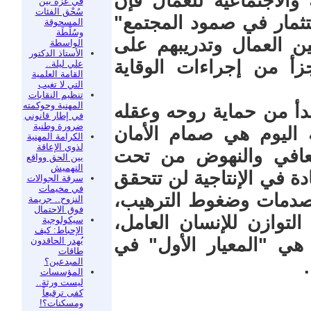
 والاجتماعية للعمال فإن
في غزة بين
سُحْق الفئات
تثمار في صمود المجتمع"
المسحوقة
وسُلْطَة
ن العمال وتدريبهم على
الواسطة
الأستاذ الدكتور
زأ من إجراءات الوقاية
علي ليلة..
القامة العلمية
التي لا تغيب
تنظيم النقابات
المهنية وحوكمته
بدأ من حماية روحه وعقله
في إطار قانوني
ضرورة وطنية
 اليوم هي صمام الأمان
الكرامة المهنية
لذوي الإعاقة
تعافي والنهوض من تحت
بين الحق وواقع
التهميش
دة في الإنتاجية لن تتحقق
سرقة الجوالات
في مخيمات
لصدمات وضغوط الترهيب،
النزوح.. جريمة
فوق الاحتمال
 التوازن للإنسان العامل،
سيكولوجية
الإحباط: كيف
 هي "المعيار الأول" في
يُهدر الحاقدون
طاقات
المبدعين؟
المؤسسات
ليست ورثة..
كفى ترقيعاً
ومسكنات؟!