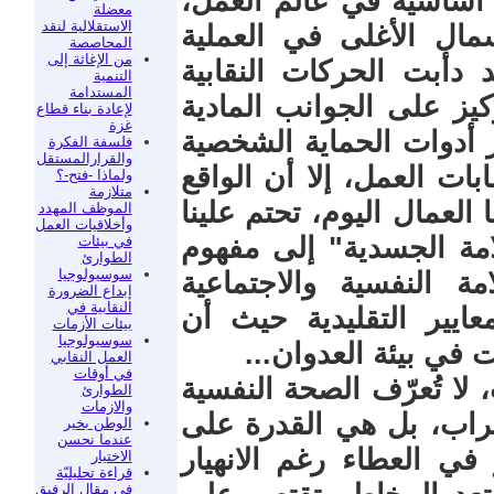
ة أساسية في عالم العمل،
معضلة
الاستقلالية لنقد
ال الأغلى في العملية
المحاصصة
من الإغاثة إلى
د دأبت الحركات النقابية
التنمية
المستدامة
يز على الجوانب المادية
لإعادة بناء قطاع
غزة
ر أدوات الحماية الشخصية
فلسفة الفكرة
والقرارالمستقل
بات العمل، إلا أن الواقع
ولماذا -فتح-؟
متلازمة
العمال اليوم، تحتم علينا
الموظف المهدد
وأخلاقيات العمل
امة الجسدية" إلى مفهوم
في بيئات
الطوارئ
سوسيولوجيا
ة النفسية والاجتماعية
إبداع الضرورة
النقابية في
ايير التقليدية حيث أن
بيئات الأزمات
سوسيولوجيا
 في بيئة العدوان...
العمل النقابي
في أوقات
لا تُعرّف الصحة النفسية
الطوارئ
والازمات
راب، بل هي القدرة على
الوطن بخير
عندما نحسن
في العطاء رغم الانهيار
الاختيار
قراءة تحليليّة
في مقال الرفيق