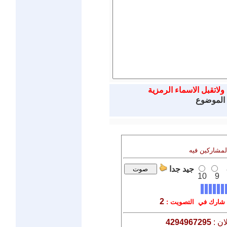
ولاتقبل الاسماء الرمزية
 الموضوع
المشاركين فيه
جيد جدا
10
9
2
شارك في التصويت :
ان :
4294967295