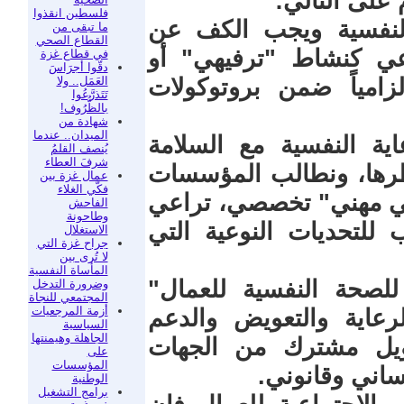
 على التالي:
فلسطين انقذوا
النفسية ويجب الكف عن
ما تبقى من
القطاع الصحي
اعي كنشاط "ترفيهي" أو
في قطاع غزة
دقّوا أجرَاسَ
العَمَل.. ولا
لزامياً ضمن بروتوكولات
تَتَذرَّعُوا
بالظُّرُوف!
شهادة من
الميدان.. عندما
ية النفسية مع السلامة
يُنصف القلمُ
شرفَ العطاء
اطرها، ونطالب المؤسسات
عمال غزة بين
فكّي الغلاء
ي مهني" تخصصي، تراعي
الفاحش
وطاحونة
للتحديات النوعية التي
الاستغلال
جراح غزة التي
لا تُرى بين
المأساة النفسية
لصحة النفسية للعمال"
وضرورة التدخل
المجتمعي للنجاة
أزمة المرجعيات
رعاية والتعويض والدعم
السياسية
الجاهلة وهيمنتها
ويل مشترك من الجهات
على
المؤسسات
نساني وقانوني.
الوطنية
برامج التشغيل