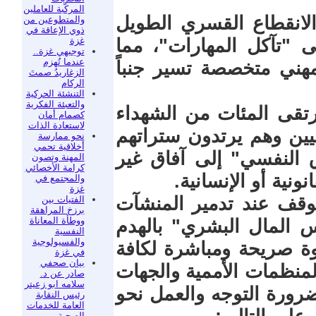
المركّبة للعاملين
لانقطاع القسري الطويل
والمتطوعين من
ذوي الإعاقة في
غزة
"تآكل المهارات"، مما
توجيهي غزة..
عندما تُهزم
هني متخصصة تسير جنباً
الزغاريدُ صمتَ
الركام
التنشئة الحركية
والتعبئة الفكرية
رتقى المئات من الشهداء
كصمام أمان
لاستعادة الذات
فيين وهم يرتدون ستراتهم
نحو ممارسة
أخلاقية تحمي
ق النفسي" إلى آفاق غير
المهنة وتصون
كرامة الأخصائي
ونية أو الإنسانية.
والمجتمع في
غزة
توقف عند تدمير المنشآت
الفتيات بين
برزخ المراهقة
ووطأة المعاناة
أس المال البشري" بالهدم
النفسية
والفسيولوجية
وة صريحة ومباشرة لكافة
في غزة
بيان صحفي
لمنظمات الأممية والجهات
صادر عن د.
سلامه ابو زعيتر
بضرورة التوجه والعمل نحو
رئيس النقابة
العامة للخدمات
الصحية