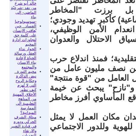
تعد المخاطر تقتصر على
خالد أبو شرخ
من نقد -شرعيّة
، بل برزت "المخاطر
الماضي- إلى
بناء
عية) كأكبر تهديد وجودي؛
-سوسيولوجيا
الفساد.. حين
عدام الأمن الوظيفي،
يُعاقب الإنسان
على كلمة حق
ياق الاحتلال والعدوان
لتجاوزات إدارة
المخيم
الحوار نداء
العقل ورسالة
تقليدية؛ فمنذ اندلاع حرب
الحياة لإعادة
بناء الإنسان
ر من نصف مليون عامل من
والمجتمع
مخيم الثورة..
العامل من "قوة منتجة"
نبض الذاكرة
وحكاية الروح
التي لا تُهزم
"نازح" يبحث عن خيمة
كيف نطور
الأخلاق المهنية
اقع المأساوي أفرز مخاطر
من المناهج
التعليمية إلى
الممارسة
الميدانية؟
دان مكان العمل لا يمثل
ميثاق الشرف
الحركي ودوره
هوية وللدور الاجتماعي
في قيادة التغيير
والارتقاء
التحديات