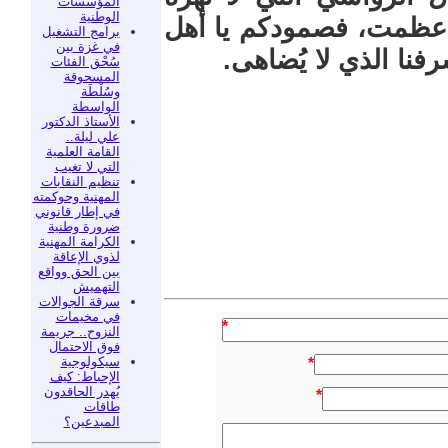
المؤسسات
الوطنية
ما عظمت، فصمودكم يا أهل
برامج التشغيل
في غزة بين
فنا الذي لا يُضاهى.
سُحْق الفئات
المسحوقة
وسُلْطَة
الواسطة
الأستاذ الدكتور
علي ليلة..
القامة العلمية
التي لا تغيب
تنظيم النقابات
المهنية وحوكمته
في إطار قانوني
ضرورة وطنية
الكرامة المهنية
لذوي الإعاقة
بين الحق وواقع
التهميش
سرقة الجوالات
في مخيمات
*
النزوح.. جريمة
فوق الاحتمال
سيكولوجية
*
الإحباط: كيف
يُهدر الحاقدون
*
طاقات
المبدعين؟