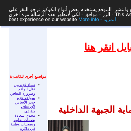
والنشر، الموقع يستخدم بعض أنواع الكوكيز نرجو النقر على
الزر - موافق - لكي لاتظهر هذه الرسالة مرة اخرى - This website uses cookies to ensure you get the
More info - المزيد
best experience on our website
غلق
ل انقر هنا
مواضيع أخرى للكاتب-ة
نساء غزة بين
ثقل الواقع
وضرورة التعافي
سواعد غزة
حجر الأساس
لأي تعافٍ
ية الجبهة الداخلية
حقيقي
مجدي سعادة
بصمات نقابية
وتضحيات وطنية
في ذاكرة