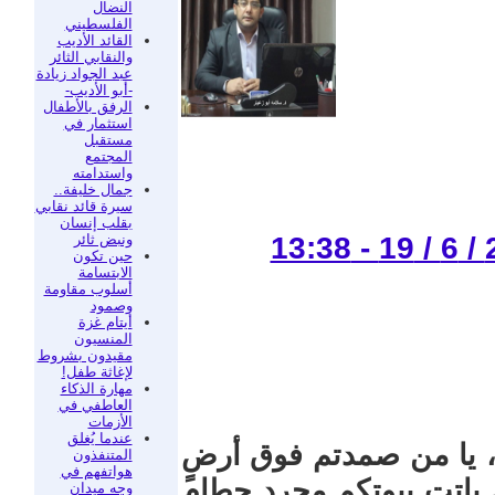
النضال
الفلسطيني
القائد الأديب
والنقابي الثائر
عبد الجواد زيادة
-أبو الأديب-
الرفق بالأطفال
استثمار في
مستقبل
المجتمع
واستدامته
جمال خليفة..
سيرة قائد نقابي
بقلب إنسان
ونبض ثائر
حين تكون
الابتسامة
أسلوب مقاومة
وصمود
أيتام غزة
المنسيون
مقيدون بشروط
لإغاثة طفل!
مهارة الذكاء
العاطفي في
الأزمات
عندما يُغلق
ب، يا من صمدتم فوق أرضٍ
المتنفذون
هواتفهم في
من باتت بيوتكم مجرد حطامٍ
وجه ميدان