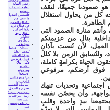
رئيس النقابة
هو صمودنا جميعًا، لنقف
العامة للخدمات
الصحية
جه كل من يحاول استغلال
فلسطين انقذوا
ما تبقى من
 الطاهرة.
القطاع الصحي
في قطاع غزة
 وأنتم منارة الصمود التي
دقّوا أجرَاسَ
العَمَل.. ولا
اخلية ينال من عزيمتكم
تَتَذرَّعُوا
بالظُّرُوف!
شهادة من
لعمل، لأن نُنصت بآذانٍ
الميدان.. عندما
يُنصف القلمُ
 ولنُسابق الزمن بلا كلل
شرفَ العطاء
عمال غزة بين
ون الحياة بكرامةٍ كاملة،
فكّي الغلاء
الفاحش
ن فوق أرضكم، مرفوعي
وطاحونة
الاستغلال
ين.
جراح غزة التي
لا تُرى بين
 اجتماعية وتحديات تنهك
المأساة النفسية
وضرورة التدخل
مواجهة، وأن يحصّن نفسه
المجتمعي للنجاة
أزمة المرجعيات
السياسية
جتمعنا بيدٍ واحدة وقلبٍ
الجاهلة وهيمنتها
على
ل الرواسي التي لا تهزّه