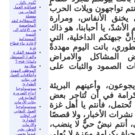
يُكوى بالنار..
أنتم تواجهون ويلات الحرب
فصائلية العمل
النقابي من
 يخنق الأنفاس، ومرارة
معضلة
الاستقلالية لنقد
المحاصصة
لأشدّ، يا أحبابنا، هو ذاك
من الإغاثة إلى
التنمية
َّ جبهتكم الداخلية، التي
المستدامة
لإعادة بناء قطاع
طوري، باتت اليوم مهددةً
غزة
فلسفة الفكرة
اض المشاكل والامراض
والقرارالمستقل
ولماذا -فتح-؟
ات الصمود والثبات على
متلازمة
الموظف المهدد
وأخلاقيات العمل
في بيئات
وعون، وأعينهم البريئة
الطوارئ
سوسيولوجيا
إبداع الضرورة
كرامة في أن تُتاجر بعض
النقابية في
بيئات الأزمات
تُحتمل، فأنتم يا أهل غزة
سوسيولوجيا
العمل النقابي
نشرات الأخبار، ولا قصصًا
في أوقات
الطوارئ
أنتم نبضٌ حيٌّ لا ينضب،
والازمات
الوطن بخير
ياة بكرامةٍ وعزةٍ لا يُعلى
عندما نحسن