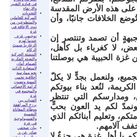
في قيادة التغيير
 على هذه الأرض المقدسة
والارتقاء
التحديات
ضع الخلافات جانبًا، وأن
المركّبة للعاملين
والمتطوعين من
ذوي الإعاقة في
غزة
جبهةٍ أن تصمد وتنتصر إن
توجيهي غزة..
عندما تُهزم
الزغاريدُ صمتَ
بعض، لا كغرباء بل كأهل،
الركام
التنشئة الحركية
 غزة الحبيبة هي بوصلتنا
والتعبئة الفكرية
كصمام أمان
لاستعادة الذات
نحو ممارسة
ميع، ولنعمل بجدٍّ لا يكلّ
أخلاقية تحمي
المهنة وتصون
ريمة، لنُعد بناء بيوتكم
كرامة الأخصائي
والمجتمع في
، ومدارسكم التي تنتظر
غزة
الفتيات بين
نمدّ لكم يد العون بحبٍّ
برزخ المراهقة
ووطأة المعاناة
النفسية
تكم، وتعليم أبنائكم الذي
والفسيولوجية
في غزة
خفف آلامهم.
بيان صحفي
صادر عن د.
كم يا أهل غزة هي جزءٌ لا
سلامه ابو زعيتر