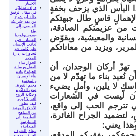
الاختيار
هذا اليأس الذي يزحف بخفةٍ
قراءة تحليليّة
في مقال الرفيق
لإهمالٍ قاسٍ طال جبهتكم
خالد أبو شرخ
من نقد -شرعيّة
ّت من عزيمتكم الصادقة،
الماضي- إلى
بناء
-سوسيولوجيا
سانية والمعيشية، ويقوّض
الفساد.. حين
يُعاقب الإنسان
مرير، ويزيد من معاناتكم
على كلمة حق
لتجاوزات إدارة
المخيم
الحوار نداء
 تهزّ أركان الوجدان، أن
العقل ورسالة
الحياة لإعادة
ُعيد بناء ما تهدّم لا من
بناء الإنسان
والمجتمع
سكٍ لا يلين، وأملٍ يضيء
مخيم الثورة..
نبض الذاكرة
لآن ليست في الشعارات
وحكاية الروح
التي لا تُهزم
كيف نطور
ي تترجم الحب إلى واقع،
الأخلاق المهنية
من المناهج
ٍ، لتضميد الجراح الغائرة،
التعليمية إلى
الممارسة
هذا يعني:
الميدانية؟
ميثاق الشرف
بجوعكم، بفقركم المدقع،
الحركي ودوره