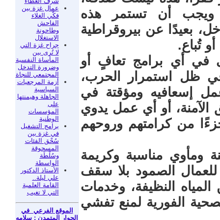
شرفَ العطاء
عمال غزة بين
ويجب أن تستمر هذه
فكّي الغلاء
الفاحش
، بعيدًا عن بيروقراطية
وطاحونة
الاستغلال
و تُباع.
جراح غزة التي
لا تُرى بين
 في أي برامج تعافٍ أو
المأساة النفسية
وضرورة التدخل
في ظل استمرار الحرب،
المجتمعي للنجاة
أزمة المرجعيات
 إسعافيه ومؤقتة في
السياسية
الجاهلة وهيمنتها
على
 الآمنة، أو أي عمل يدوي
المؤسسات
الوطنية
زءًا من كرامتهم وروحهم
برامج التشغيل
في غزة بين
سُحْق الفئات
المسحوقة
نة ومأوي مناسبة وكريمة
وسُلْطَة
الواسطة
 للعمال الصمود بلا سقف
الأستاذ الدكتور
علي ليلة..
المياه النظيفة، وخدمات
القامة العلمية
التي لا تغيب
صحية الفورية لمنع تفشي
الموقع الفرعي في
الحوار المتمدن : سلامه