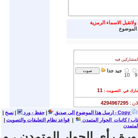
ولاتقبل الاسماء الرمزية
 الموضوع
المشاركين فيه
جيد جدا
10
9
11
رك في التصويت :
ان :
4294967295
نسخ - Copy
ارسل هذا الموضوع الى صديق
|
حفظ - ورد
|
|
تاب / كاتبات الحوار المتمدن
|
قواعد نظام التعليقات والتصويت
|
لمتمدن
ورة رأي الحوار المتمدن ، و