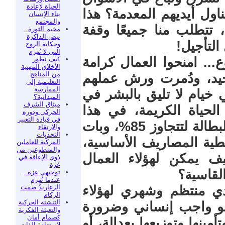
الحياة لإعادة
اول أيديهم المعدمة؟ هذا
بناء الإنسان
والمجتمع
 تتطلب منا جميعًا وقفة
مخيم الثورة..
نبض الذاكرة
التأجيل!
وحكاية الروح
التي لا تُهزم
.. امنحوا العمال كرامة
كيف نطور
الأخلاق المهنية
من المناهج
حيد، ودُمرت ورش عملهم
التعليمية إلى
الممارسة
خيام لا تليق بالبشر في
الميدانية؟
ميثاق الشرف
لحياة الكريمة، في هذا
الحركي ودوره
في قيادة التغيير
الواقع المظلم، حيث وزادت معدلات البطالة لتتجاوز 85%، وبات
والارتقاء
التحديات
ية المصاريف الأساسية،
المركّبة للعاملين
والمتطوعين من
كيف يمكن لهؤلاء العمال
ذوي الإعاقة في
غزة
لقاسية؟
توجيهي غزة..
عندما تُهزم
الزغاريدُ صمتَ
دي منتظم وشهري لهؤلاء
الركام
التنشئة الحركية
و واجب إنساني وضرورة
والتعبئة الفكرية
كصمام أمان
نها وتوزيعها بعدالة، أو
لاستعادة الذات