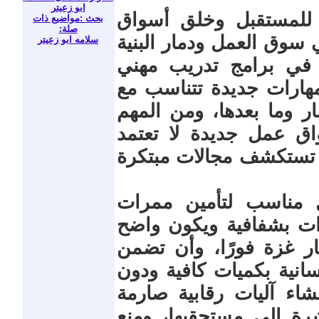
ابو زعيتر
ل للمستقبل وخلق أسواق
بحث :مواضيع ذات
صلة:
 سوق العمل ودمار البنية
سلامه ابو زعيتر
 في برامج تدريب مهني
هارات جديدة تتناسب مع
ار وما بعدها، ومن المهم
 عمل جديدة لا تعتمد
 تستكشف مجالات مبتكرة
 مناسب لتأمين ممرات
ات بشفافية ويكون واضح
 غزة فورًا، وأن تضمن
انية بكميات كافية ودون
اء آليات رقابية صارمة
ة إلى مستحقيها، ومنع