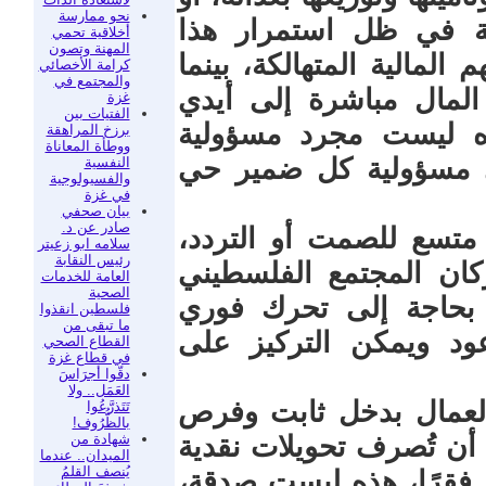
نحو ممارسة
حية في ظل استمرار هذا
أخلاقية تحمي
المهنة وتصون
 المالية المتهالكة، بينما
كرامة الأخصائي
والمجتمع في
لمال مباشرة إلى أيدي
غزة
الفتيات بين
ه ليست مجرد مسؤولية
برزخ المراهقة
ووطأة المعاناة
ي مسؤولية كل ضمير حي
النفسية
والفسيولوجية
في غزة
بيان صحفي
صادر عن د.
 متسع للصمت أو التردد،
سلامه ابو زعيتر
رئيس النقابة
كان المجتمع الفلسطيني
العامة للخدمات
الصحية
 بحاجة إلى تحرك فوري
فلسطين انقذوا
ما تبقى من
د ويمكن التركيز على
القطاع الصحي
في قطاع غزة
دقّوا أجرَاسَ
العَمَل.. ولا
العمال بدخل ثابت وفرص
تَتَذرَّعُوا
بالظُّرُوف!
شهادة من
ب أن تُصرف تحويلات نقدية
الميدان.. عندما
يُنصف القلمُ
ر فقرًا، هذه ليست صدقة،