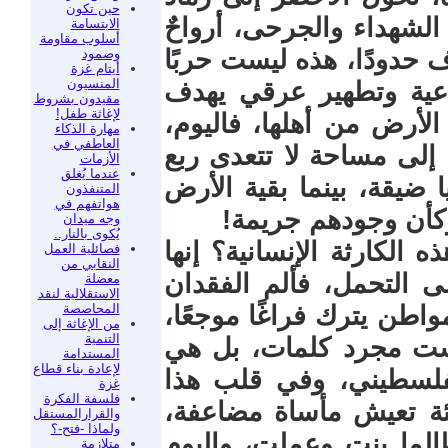
حين تكون
الشهداء والجرحى، أرواحٌ
الابتسامة
أسلوب مقاومة
 حدودًا، هذه ليست حربًا
وصمود
أيتام غزة
المنسيون
ماعية وتطهير عرقي يهدف
مقيدون بشروط
لإغاثة طفل!
لأرض من أهلها، فاليوم،
مهارة الذكاء
العاطفي في
 إلى مساحة لا تتعدى ربع
الأزمات
عندما يُغلق
ضيقة، بينما بقية الأرض
المتنفذون
هواتفهم في
كأن وجودهم جريمة!
وجه ميدان
يُكوى بالنار..
لكارثة الإنسانية؟ إنها
فصائلية العمل
النقابي من
ى التحمل، فألم الفقدان
معضلة
الاستقلالية لنقد
المحاصصة
اطن يترك فراغًا موجعًا،
من الإغاثة إلى
التنمية
ليست مجرد كلمات، بل هي
المستدامة
لإعادة بناء قطاع
فلسطيني، وفي قلب هذا
غزة
فلسفة الفكرة
ئة تعيش مأساة مضاعفة،
والقرارالمستقل
ولماذا -فتح-؟
طالما بنت وعملت، واليوم
متلازمة