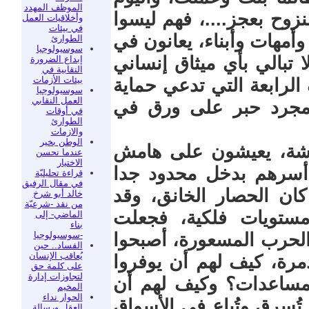
الموظف المهدد
نزوح بعجز....، فهم ليسوا
وأخلاقيات العمل
في بيئات
أمهات وأبناء، يعانون في
الطوارئ
سوسيولوجيا
تبالي بأي ميثاق إنساني
إبداع الضرورة
النقابية في
بيئات الأزمات
الرابعة التي تدعي حماية
سوسيولوجيا
العمل النقابي
 مجرد حبر على ورق في
في أوقات
الطوارئ
والازمات
الوطن بخير
ة هشة، يعيشون على هامش
عندما نحسن
الاختيار
لة أسرهم بدخل محدود جدا
قراءة تحليليّة
في مقال الرفيق
 أكتوبر 2023، حيث كان الحصار الخانق، وقد
خالد أبو شرخ
من نقد -شرعيّة
ستويات فلكية، فجعلت
الماضي- إلى
بناء
-سوسيولوجيا
ه الحرب المسعورة، أصبحوا
الفساد.. حين
يُعاقب الإنسان
دمرة، كيف لهم أن يوفروا
على كلمة حق
لتجاوزات إدارة
ساعدات؟ وكيف لهم أن
المخيم
الحوار نداء
تُسرق وتُباع في الأسواق
العقل ورسالة