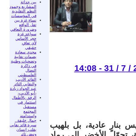
بين حداثة
المشاريع وجمود
النظم التقليدية
في المؤسسات
نساء غزة بين
ثقل الواقع
وضرورة التعافي
سواعد غزة
حجر الأساس
لأي تعافٍ
حقيقي
مجدي سعادة
بصمات نقابية
وتضحيات وطنية
في ذاكرة
النضال
الفلسطيني
القائد الأديب
والنقابي الثائر
عبد الجواد زيادة
-أبو الأديب-
الرفق بالأطفال
استثمار في
مستقبل
المجتمع
واستدامته
جمال خليفة..
ليس بنارٍ عادية، بل بلهيب
سيرة قائد نقابي
بقلب إنسان
 تحوّل الأخضر إلى رماد
ونبض ثائر