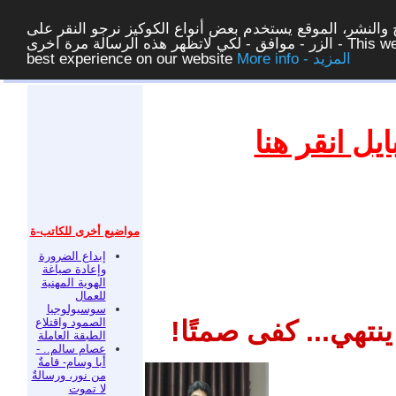
والنشر، الموقع يستخدم بعض أنواع الكوكيز نرجو النقر على
الزر - موافق - لكي لاتظهر هذه الرسالة مرة اخرى - This website uses cookies to ensure you get the
More info - المزيد
best experience on our website
غلق
ل انقر هنا
مواضيع أخرى للكاتب-ة
إبداع الضرورة
وإعادة صياغة
الهوية المهنية
للعمال
سوسيولوجيا
الصمود واقتلاع
تهي... كفى صمتًا!
الطبقة العاملة
عصام سالم.. -
أبا وسام- قامةٌ
من نور، ورسالةٌ
لا تموت