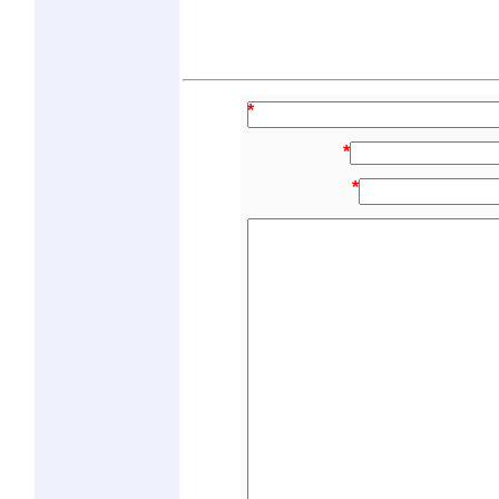
*
*
*