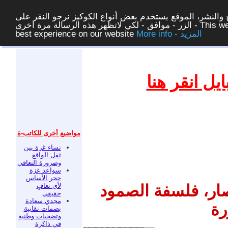
والنشر، الموقع يستخدم بعض أنواع الكوكيز نرجو النقر على
الزر - موافق - لكي لاتظهر هذه الرسالة مرة اخرى - This website uses cookies to ensure you get the
More info - المزيد
best experience on our website
غلق
ل انقر هنا
مواضيع أخرى للكاتب-ة
نساء غزة بين
ثقل الواقع
وضرورة التعافي
سواعد غزة
حجر الأساس
لأي تعافٍ
ار، فلسفة الصمود
حقيقي
مجدي سعادة
رة
بصمات نقابية
وتضحيات وطنية
في ذاكرة