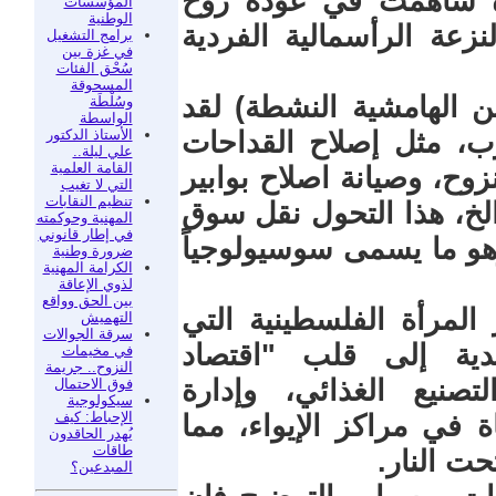
رة ساهمت في عودة روح
المؤسسات
الوطنية
نزعة الرأسمالية الفردية
برامج التشغيل
في غزة بين
سُحْق الفئات
المسحوقة
هن الهامشية النشطة) لقد
وسُلْطَة
الواسطة
الأستاذ الدكتور
، مثل إصلاح القداحات
علي ليلة..
القامة العلمية
زوح، وصيانة اصلاح بوابير
التي لا تغيب
تنظيم النقابات
. الخ، هذا التحول نقل سوق
المهنية وحوكمته
في إطار قانوني
وهو ما يسمى سوسيولوجياً
ضرورة وطنية
الكرامة المهنية
لذوي الإعاقة
بين الحق وواقع
 المرأة الفلسطينية التي
التهميش
سرقة الجوالات
ليدية إلى قلب "اقتصاد
في مخيمات
النزوح.. جريمة
صنيع الغذائي، وإدارة
فوق الاحتمال
سيكولوجية
الإحباط: كيف
ة في مراكز الإيواء، مما
يُهدر الحاقدون
طاقات
حت النار.
المبدعين؟