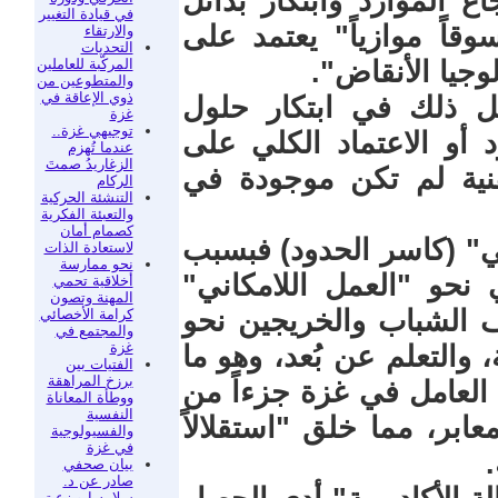
 الموارد وابتكار بدائل
في قيادة التغيير
قاً موازياً" يعتمد على
والارتقاء
التحديات
المركّبة للعاملين
وجيا الأنقاض".
والمتطوعين من
ذوي الإعاقة في
تمثل ذلك في ابتكار حلول
غزة
توجيهي غزة..
د أو الاعتماد الكلي على
عندما تُهزم
الزغاريدُ صمتَ
قنية لم تكن موجودة في
الركام
التنشئة الحركية
والتعبئة الفكرية
كصمام أمان
قمي" (كاسر الحدود) فبسبب
لاستعادة الذات
نحو ممارسة
نحو "العمل اللامكاني"
أخلاقية تحمي
المهنة وتصون
 الشباب والخريجين نحو
كرامة الأخصائي
والمجتمع في
غزة
Freel)، والبرمجة، والتعلم عن بُعد، وهو ما
الفتيات بين
برزخ المراهقة
العامل في غزة جزءاً من
ووطأة المعاناة
النفسية
ابر، مما خلق "استقلالاً
والفسيولوجية
في غزة
.
بيان صحفي
صادر عن د.
سلامه ابو زعيتر