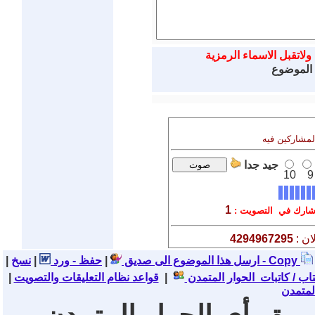
ولاتقبل الاسماء الرمزية
 الموضوع
المشاركين فيه
جيد جدا
10
9
1
ارك في التصويت :
ان :
4294967295
نسخ - Copy
ارسل هذا الموضوع الى صديق
|
حفظ - ورد
|
|
تاب / كاتبات الحوار المتمدن
|
قواعد نظام التعليقات والتصويت
|
لمتمدن