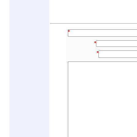
*
*
*