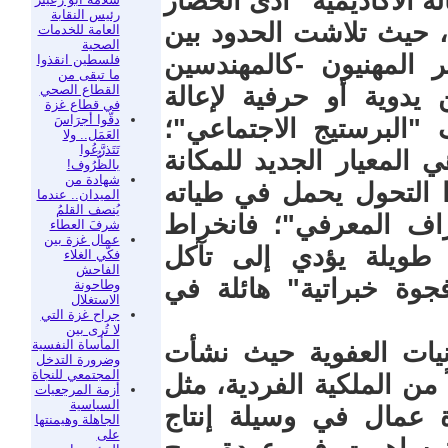
ة الأكاديمية" أدى الحصار
رئيس النقابة
ة، حيث تلاشت الحدود بين
العامة للخدمات
الصحية
ر المهنيون -كالمهندسين
فلسطين انقذوا
ما تبقى من
القطاع الصحي
 يدوية أو حرفية لإعالة
في قطاع غزة
دقّوا أجرَاسَ
"البرستيج الاجتماعي"؛
العَمَل.. ولا
تَتَذرَّعُوا
المعيار الجديد للمكانة
بالظُّرُوف!
شهادة من
ذا التحول يحمل في طياته
الميدان.. عندما
يُنصف القلمُ
نزاف المعرفي"؛ فانخراط
شرفَ العطاء
عمال غزة بين
طويلة يؤدي إلى تآكل
فكّي الغلاء
الفاحش
جوة خبراتية" هائلة في
وطاحونة
الاستغلال
جراح غزة التي
لا تُرى بين
المأساة النفسية
ونيات العفوية حيث نشأت
وضرورة التدخل
المجتمعي للنجاة
من الملكية الفردية، مثل
أزمة المرجعيات
السياسية
ة عمال في وسيلة إنتاج
الجاهلة وهيمنتها
على