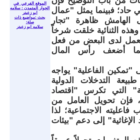
مات من باب التوضيح فإن
الموقع الفرعي في
الحوار المتمدن : سلامه
 حاد؛ فبينما يمثل "عمال
ابو زعيتر
بحث :مواضيع ذات
لى الهامش ظاهرة "تجار
صلة:
سلامه ابو زعيتر
هذه الثنائية خلقت شرخاً
لعمل لدى البعض من فعل
مما أضعف رأس المال
 "تمكين الفاعلية" يواجه
بيعة التدخلات الدولية
ية" التي تكرس "اقتصاد
 فإن تحويل العامل من
فاعليته الاجتماعية؛ لذا
لإغاثية" إلى دعم "بيئات