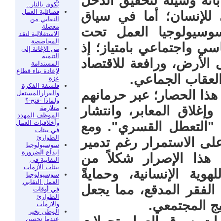
بأنه وسيلة لتحقيق الدخل
يُكوى بالنار..
فصائلية العمل
ي للإنسان؛ أما في سياق
النقابي من
معضلة
"سوسيولوجيا العمل تحت
الاستقلالية لنقد
المحاصصة
ي واجتماعي بامتياز؛ إذ
من الإغاثة إلى
التنمية
 الأرض، ورافعة للاقتصاد
المستدامة
لإعادة بناء قطاع
لعقاب الجماعي.
غزة
فلسفة الفكرة
ة هذا الحصار؛ عبر حرمانهم
والقرارالمستقل
ولماذا -فتح-؟
غلاق المعابر، وانتشار
متلازمة
الموظف المهدد
وأخلاقيات العمل
 "التعطل القسري". ومع
في بيئات
الطوارئ
لى الاستمرار رغم تدمير
سوسيولوجيا
إبداع الضرورة
 هذا الإصرار شكلاً من
النقابية في
بيئات الأزمات
ية الإنسانية، وحمايةً
سوسيولوجيا
العمل النقابي
 الفقر المدقع، مما يجعل
في أوقات
الطوارئ
ج المجتمعي.
والازمات
الوطن بخير
عندما نحسن