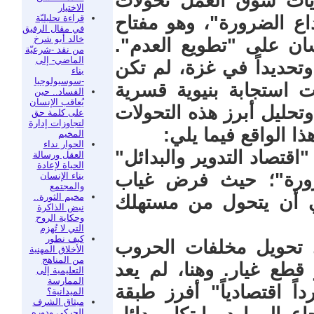
يات سوق العمل تحولات
الاختيار
قراءة تحليليّة
اع الضرورة"، وهو مفتاح
في مقال الرفيق
خالد أبو شرخ
سان على "تطويع العدم".
من نقد -شرعيّة
الماضي- إلى
حديداً في غزة، لم تكن
بناء
-سوسيولوجيا
نت استجابة بنيوية قسرية
الفساد.. حين
يُعاقب الإنسان
تحليل أبرز هذه التحولات
على كلمة حق
لتجاوزات إدارة
ا الواقع فيما يلي:
المخيم
الحوار نداء
"اقتصاد التدوير والبدائل"
العقل ورسالة
الحياة لإعادة
رورة"؛ حيث فرض غياب
بناء الإنسان
والمجتمع
مخيم الثورة..
ني أن يتحول من مستهلك
نبض الذاكرة
وحكاية الروح
التي لا تُهزم
كيف نطور
ى تحويل مخلفات الحروب
الأخلاق المهنية
من المناهج
قطع غيار. وهنا، لم يعد
التعليمية إلى
الممارسة
اً اقتصادياً" أفرز طبقة
الميدانية؟
ميثاق الشرف
الحركي ودوره