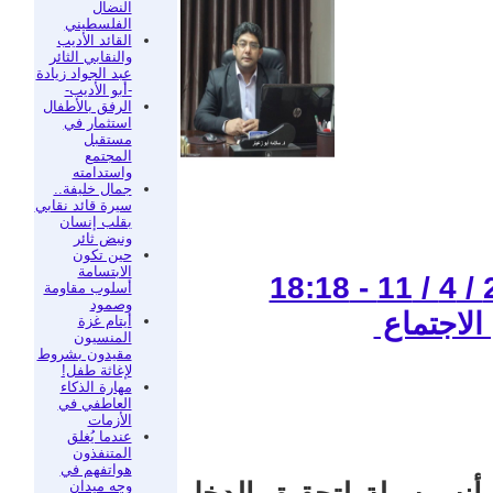
النضال
الفلسطيني
القائد الأديب
والنقابي الثائر
عبد الجواد زيادة
-أبو الأديب-
الرفق بالأطفال
استثمار في
مستقبل
المجتمع
واستدامته
جمال خليفة..
سيرة قائد نقابي
بقلب إنسان
ونبض ثائر
حين تكون
الابتسامة
أسلوب مقاومة
وصمود
الاجتماع
أيتام غزة
المنسيون
مقيدون بشروط
لإغاثة طفل!
مهارة الذكاء
العاطفي في
الأزمات
عندما يُغلق
المتنفذون
هواتفهم في
وجه ميدان