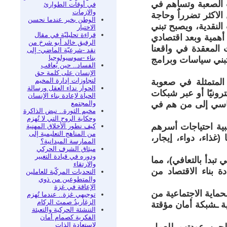
ت الصعبة وتساهم في
في أوقات الطوارئ
والازمات
لاكثر تضرراٌ وحاجة
الوطن بخير عندما نحسن
لنقدية، ويصبح تبني
الاختيار
قراءة تحليليّة في مقال
أهمية وبعد اقتصادي
الرفيق خالد أبو شرخ من
المعقدة في واقعنا
نقد -شرعيّة الماضي- إلى
بناء -سوسيولوجيا
تبني سياسات وبرامج
الفساد.. حين يُعاقب
الإنسان على كلمة حق
لتجاوزات إدارة المخيم
 المتمثلة في صعوبة
الحوار نداء العقل ورسالة
ونيًا أو عبر شبكات
الحياة لإعادة بناء الإنسان
والمجتمع
اسي إلى من هم في
مخيم الثورة.. نبض الذاكرة
وحكاية الروح التي لا تُهزم
بية احتياجات أسرهم
كيف نطور الأخلاق المهنية
من المناهج التعليمية إلى
(غذاء، دواء، إيجار،
الممارسة الميدانية؟
ميثاق الشرف الحركي
ودوره في قيادة التغيير
 تبدأ بالتعافي)، مما
والارتقاء
ة بناء الاقتصاد من
التحديات المركّبة للعاملين
والمتطوعين من ذوي
الإعاقة في غزة
حماية الاجتماعية من
توجيهي غزة.. عندما تُهزم
الزغاريدُ صمتَ الركام
ة ـشبكة أمان مؤقتة
التنشئة الحركية والتعبئة
الفكرية كصمام أمان
لاستعادة الذات