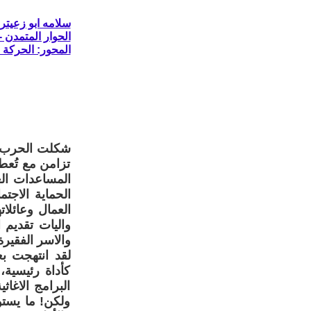
سلامه ابو زعيتر
الحوار المتمدن - العدد: 8524 - 2025 /
المحور: الحركة ا
شكلت الحرب وت
تزامن مع تُع
المساعدات العي
الحماية الاجت
العمال وعائلا
واليات تقديم 
والاسر الفقيرة
لقد انتهجت بع
كأداة رئيسية
البرامج الاغاث
ولكن! ما يستو