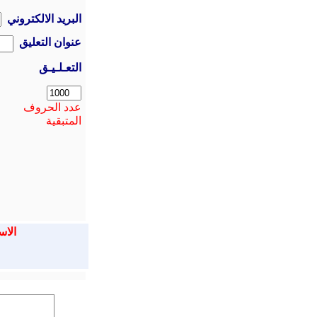
البريد الالكتروني
عنوان التعليق
التعـلـيـق
عدد الحروف
المتبقية
الاس