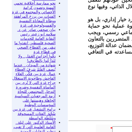
حين عودتهم للعمل
نحو ممارسة أخلاقية تحمي
ل الذاتي، وفيها نوع
المهنة وتصون كرامة
الأخصائي والمجتمع في غزة
الفتيات بين برزخ المراهقة
د خيار إداري، بل هو
ووطأة المعاناة النفسية
والفسيولوجية في غزة
وة عملية نحو حماية
بيان صحفي صادر عن د.
اجتماعي رسمي، ويجب
سلامه ابو زعيتر رئيس
المتضررين بالتعاون
النقابة العامة للخدمات
الصحية فلسطين انقذوا ما
ضمان عدالة التوزيع،
تبقى من القطاع الصحي
مساعدته في التعافي
في قطاع غزة
دقّوا أجرَاسَ العَمَل.. ولا
تَتَذرَّعُوا بالظُّرُوف!
شهادة من الميدان.. عندما
يُنصف القلمُ شرفَ العطاء
عمال غزة بين فكّي الغلاء
الفاحش وطاحونة الاستغلال
جراح غزة التي لا تُرى بين
المأساة النفسية وضرورة
التدخل المجتمعي للنجاة
أزمة المرجعيات السياسية
الجاهلة وهيمنتها على
المؤسسات الوطنية
برامج التشغيل في غزة بين
سُحْق الفئات المسحوقة
وسُلْطَة الواسطة
الأستاذ الدكتور علي ليلة..
القامة العلمية التي لا تغيب
*
تنظيم النقابات المهنية