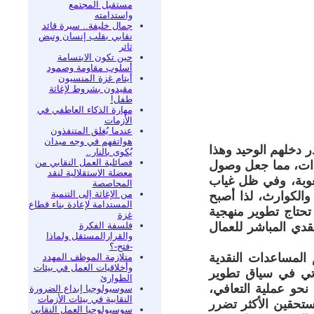
مستقبل المجتمع
واستدامته
جمال خليفة.. سيرة قائد
نقابي بقلب إنسان ونبض
ثائر
حين تكون الابتسامة
أسلوب مقاومة وصمود
أيتام غزة المنسيون
مقيدون بشروط لإغاثة
طفل!
مهارة الذكاء العاطفي في
الأزمات
عندما يُغلق المتنفذون
هواتفهم في وجه ميدان
 دخلهم الوحيد وهذا
يُكوى بالنار..
فصائلية العمل النقابي من
دات، مما جعل وصول
معضلة الاستقلالية لنقد
لصعوبة، وفي ظل غياب
المحاصصة
من الإغاثة إلى التنمية
والكوارث، لذا أصبح
المستدامة لإعادة بناء قطاع
تحتاج تطوير منهجية
غزة
فلسفة الفكرة
قدي المباشر للعمال
والقرارالمستقل ولماذا
-فتح-؟
 المساعدات النقدية
متلازمة الموظف المهدد
وأخلاقيات العمل في بيئات
أتي في سياق تطوير
الطوارئ
 نحو عملية التعافي،
سوسيولوجيا إبداع الضرورة
النقابية في بيئات الأزمات
ستحقين الأكثر تضرر
سوسيولوجيا العمل النقابي