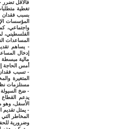
فالأقل تضرر ح
تغطية متطلبات
بسبب فقدان مص
المؤسسات الإن
واجتماعي، كم
الفلسطيني، لم
المساعدات النق
- يساهم تقديم
إدخال المساعد
مالية مبسطة 
أمس الحاجة إلي
- تسبب فقدان 
المتغيرة والمخ
مستلزمات نظاف
- ضخ السيولة ا
يدعم القطاع ا
الأسفل، وهو م
- يمثل تقديم ا
المخاطر التي 
وضرورية للحفا