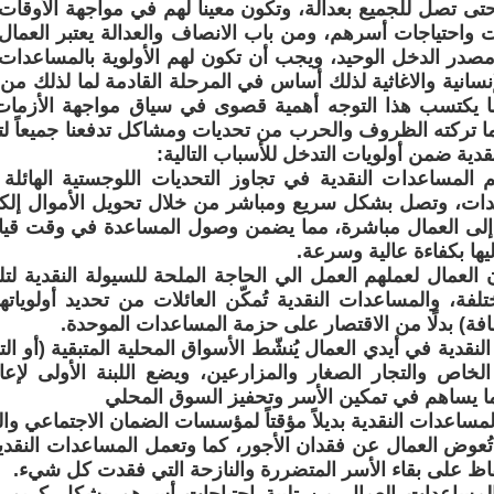
تى تصل للجميع بعدالة، وتكون معيناً لهم في مواجهة الأوقا
 واحتياجات أسرهم، ومن باب الانصاف والعدالة يعتبر العمال ا
در الدخل الوحيد، ويجب أن تكون لهم الأولوية بالمساعدات ا
سانية والاغاثية لذلك أساس في المرحلة القادمة لما لذلك من 
ا يكتسب هذا التوجه أهمية قصوى في سياق مواجهة الأزمات 
ا تركته الظروف والحرب من تحديات ومشاكل تدفعنا جميعاً ل
دية ضمن أولويات التدخل للأسباب التالية:
 المساعدات النقدية في تجاوز التحديات اللوجستية الهائلة
ات، وتصل بشكل سريع ومباشر من خلال تحويل الأموال إلكتر
إلى العمال مباشرة، مما يضمن وصول المساعدة في وقت قي
ها بكفاءة عالية وسرعة.
العمال لعملهم العمل الي الحاجة الملحة للسيولة النقدية لتل
تلفة، والمساعدات النقدية تُمكّن العائلات من تحديد أولوياتها 
ة) بدلًا من الاقتصار على حزمة المساعدات الموحدة.
لنقدية في أيدي العمال يُنشّط الأسواق المحلية المتبقية (أو التي
لخاص والتجار الصغار والمزارعين، ويضع اللبنة الأولى لإعاد
ا يساهم في تمكين الأسر وتحفيز السوق المحلي
لمساعدات النقدية بديلاً مؤقتاً لمؤسسات الضمان الاجتماعي وال
تُعوض العمال عن فقدان الأجور، كما وتعمل المساعدات النقدي
ظ على بقاء الأسر المتضررة والنازحة التي فقدت كل شيء.