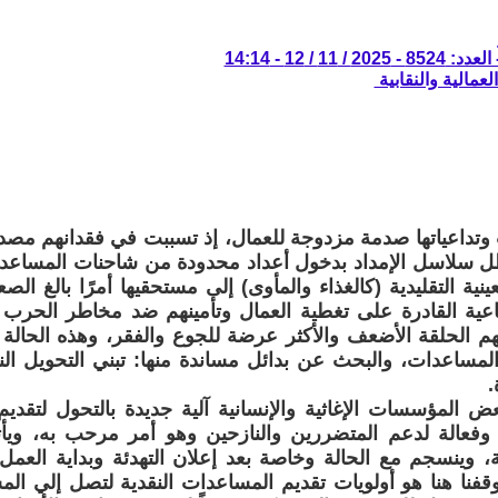
 11 / 12 - 14:14
لعمالية والنقابية
داعياتها صدمة مزدوجة للعمال، إذ تسببت في فقدانهم مصدر
طل سلاسل الإمداد بدخول أعداد محدودة من شاحنات المساع
نية التقليدية (كالغذاء والمأوى) إلى مستحقيها أمرًا بالغ ا
ماعية القادرة على تغطية العمال وتأمينهم ضد مخاطر الحرب 
تهم الحلقة الأضعف والأكثر عرضة للجوع والفقر، وهذه الحالة 
المساعدات، والبحث عن بدائل مساندة منها: تبني التحويل الن
.
ض المؤسسات الإغاثية والإنسانية آلية جديدة بالتحول لتقديم
، وفعالة لدعم المتضررين والنازحين وهو أمر مرحب به، وي
ية، وينسجم مع الحالة وخاصة بعد إعلان التهدئة وبداية العمل
قفنا هنا هو أولويات تقديم المساعدات النقدية لتصل إلي الم