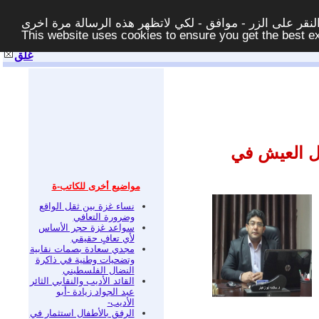
قر على الزر - موافق - لكي لاتظهر هذه الرسالة مرة اخرى -
This website uses cookies to ensure you get the best 
غلق
ل العيش في
مواضيع أخرى للكاتب-ة
نساء غزة بين ثقل الواقع
وضرورة التعافي
سواعد غزة حجر الأساس
لأي تعافٍ حقيقي
مجدي سعادة بصمات نقابية
وتضحيات وطنية في ذاكرة
النضال الفلسطيني
القائد الأديب والنقابي الثائر
عبد الجواد زيادة -أبو
الأديب-
الرفق بالأطفال استثمار في