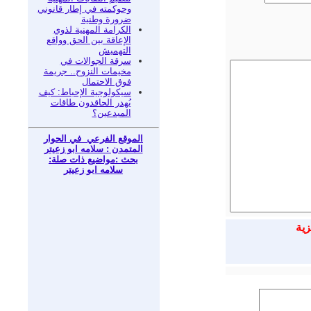
وحوكمته في إطار قانوني
ضرورة وطنية
الكرامة المهنية لذوي
الإعاقة بين الحق وواقع
التهميش
سرقة الجوالات في
مخيمات النزوح.. جريمة
فوق الاحتمال
سيكولوجية الإحباط: كيف
يُهدر الحاقدون طاقات
المبدعين؟
الموقع الفرعي في الحوار
المتمدن : سلامه ابو زعيتر
بحث :مواضيع ذات صلة:
سلامه ابو زعيتر
زية